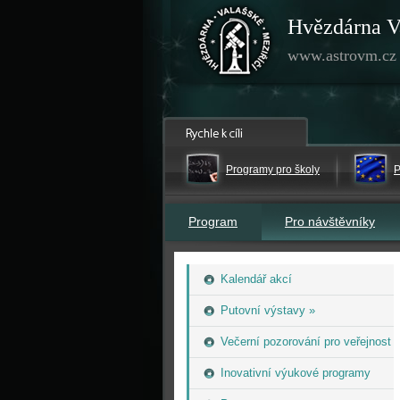
Hvězdárna V
www.astrovm.cz
Programy pro školy
P
Program
Pro návštěvníky
Kalendář akcí
Putovní výstavy »
Večerní pozorování pro veřejnost
Inovativní výukové programy