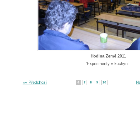
Hodina Země 2011
'Experimenty v kuchyni.'
«« Předchozí
Ná
6
7
8
9
10