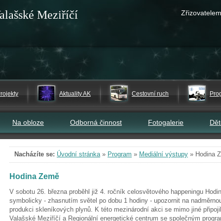
alašské Meziříčí
Zřizovatelem
rojekty
Aktuality AK
Cestovní ruch
Pro
Na obloze
Odborná činnost
Fotogalerie
Dě
Nacházíte se:
Úvodní stránka
»
Program
»
Mediální výstupy
»
Hodina 
Hodina Země
V sobotu 26. března proběhl již 4. ročník celosvětového happeningu Hodi
symbolicky - zhasnutím světel po dobu 1 hodiny - upozornit na nadměrnou
produkci skleníkových plynů. K této mezinárodní akci se mimo jiné připoj
Valašské Meziříčí a Regionální energetické centrum se společným progra