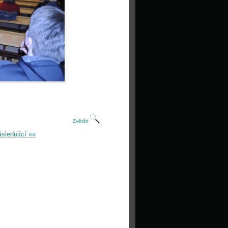
Zvětšit
sledující »»