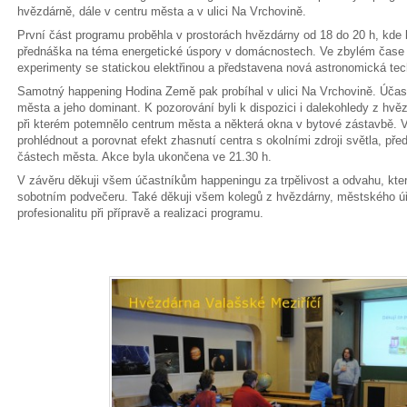
hvězdárně, dále v centru města a v ulici Na Vrchovině.
První část programu proběhla v prostorách hvězdárny od 18 do 20 h, kde 
přednáška na téma energetické úspory v domácnostech. Ve zbylém čase
experimenty se statickou elektřinou a představena nová astronomická te
Samotný happening Hodina Země pak probíhal v ulici Na Vrchovině. Účast
města a jeho dominant. K pozorování byli k dispozici i dalekohledy z hvě
při kterém potemnělo centrum města a některá okna v bytové zástavbě. V 
prohlédnout a porovnat efekt zhasnutí centra s okolními zdroji světla, 
částech města. Akce byla ukončena ve 21.30 h.
V závěru děkuji všem účastníkům happeningu za trpělivost a odvahu, kter
sobotním podvečeru. Také děkuji všem kolegů z hvězdárny, městského ú
profesionalitu při přípravě a realizaci programu.