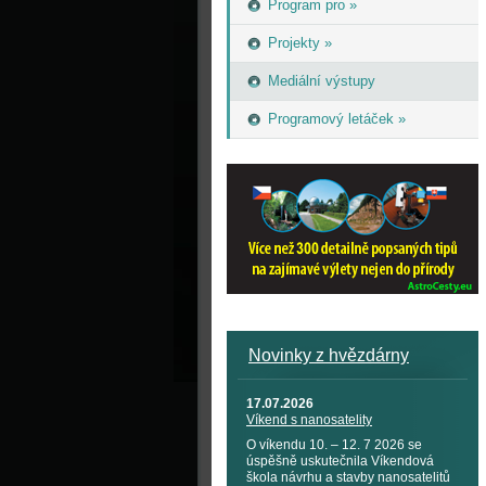
Program pro »
Projekty »
Mediální výstupy
Programový letáček »
Novinky z hvězdárny
17.07.2026
Víkend s nanosatelity
O víkendu 10. – 12. 7 2026 se
úspěšně uskutečnila Víkendová
škola návrhu a stavby nanosatelitů