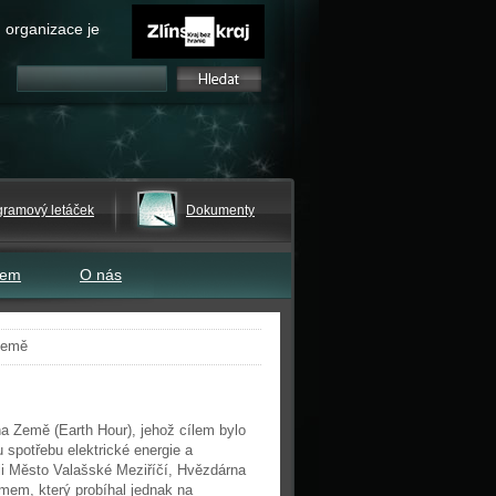
 organizace je
gramový letáček
Dokumenty
tem
O nás
Země
na Země (Earth Hour), jehož cílem bylo
 spotřebu elektrické energie a
ili Město Valašské Meziříčí, Hvězdárna
mem, který probíhal jednak na