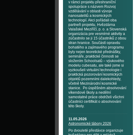
v rámci projektu přeshraniční
spolupráce s názvem Rozvoj
vzdělávání v oblasti vývoje
nanosatelitů a kosmických
technologií. Akci pořádali oba
partneři projektu, Hvězdárna
Valašské Meziříčí, p. o. a Slovenská
organizácia pre vesmírné aktivity a
zúčastnilo se ji 15 účastníků z obou
stran hranice. Součástí opravdu
bohatého a zajímavého programu
byly nejen teoretické přednášky,
semináře, praktické činnosti se
složením Schoolsatů – výukového
modelu cubesatu, ale také jsme si
vyzkoušeli virtuální technologie i
praktická pozorování kosmických
objektů pozemními dalekohledy,
včetně Mezinárodní kosmické
stanice. Po úspěšném absolvování
víkendové školy a nedělní
samostatné práce obdrželi všichni
účastníci certifikát o absolvování
této školy.
11.05.2026
Astronomické tábory 2026
Po dvouleté přestávce organizuje