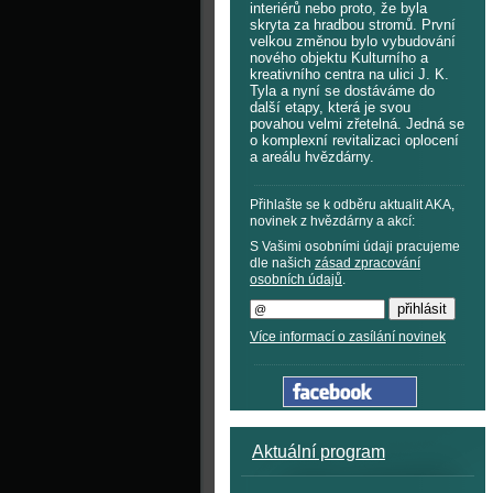
interiérů nebo proto, že byla
skryta za hradbou stromů. První
velkou změnou bylo vybudování
nového objektu Kulturního a
kreativního centra na ulici J. K.
Tyla a nyní se dostáváme do
další etapy, která je svou
povahou velmi zřetelná. Jedná se
o komplexní revitalizaci oplocení
a areálu hvězdárny.
Přihlašte se k odběru aktualit AKA,
novinek z hvězdárny a akcí:
S Vašimi osobními údaji pracujeme
dle našich
zásad zpracování
osobních údajů
.
Více informací o zasílání novinek
Aktuální program