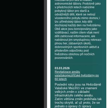
hvězdárna pro děti a mládež
astronomické tábory. Podobně jako
v předchozích letech nabízíme
pobytový tábor pro starší a
odvážnější děti, které se nebojí
vícedenního pobytu mimo domov, i
tzv. příměstský tábor, kdy děti
docházejí každý den na hvězdárnu.
Obě akce jsou koncipovány jako
vzdělávací, naším cílem však není
děti zahlcovat informacemi, ale
nabídnout jim smysluplnou rekreaci
plnou her, zábavných úkolů,
dobrovolných sportovních aktivit a
především odpočinku pod
hvězdnou oblohou při nočních
pozorováních.
03.03.2026
Revitalizace areálu
valašskomeziříčské hvězdárny po
60 letech
Poslední roky jsou na Hvězdárně
Valašské Meziříčí ve znamení
velkých změn v základní
infrastruktuře celého areálu.
Zatím většina změn probíhala tak
trochu skrytě, ať už proto, že se
jednalo o opravy či úpravy