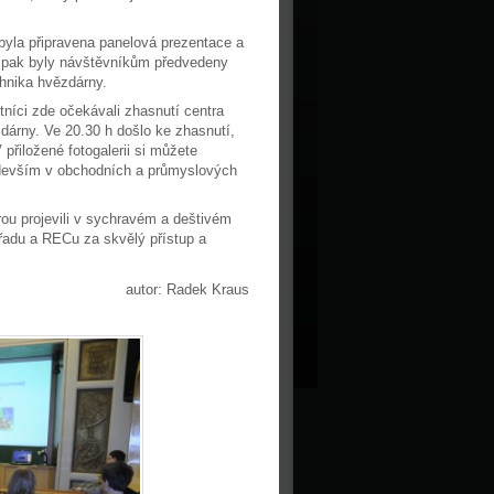
byla připravena panelová prezentace a
 pak byly návštěvníkům předvedeny
chnika hvězdárny.
níci zde očekávali zhasnutí centra
zdárny. Ve 20.30 h došlo ke zhasnutí,
přiložené fotogalerii si můžete
především v obchodních a průmyslových
ou projevili v sychravém a deštivém
řadu a RECu za skvělý přístup a
autor: Radek Kraus