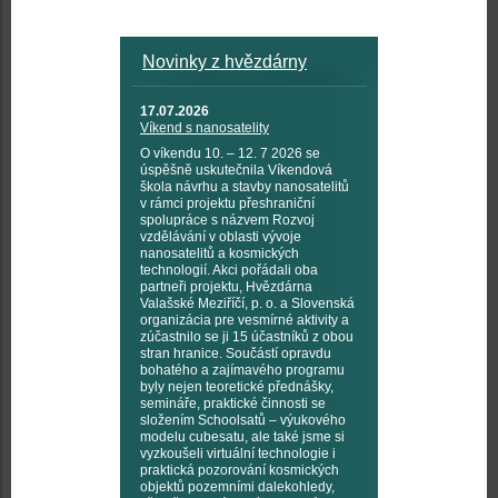
Novinky z hvězdárny
17.07.2026
Víkend s nanosatelity
O víkendu 10. – 12. 7 2026 se
úspěšně uskutečnila Víkendová
škola návrhu a stavby nanosatelitů
v rámci projektu přeshraniční
spolupráce s názvem Rozvoj
vzdělávání v oblasti vývoje
nanosatelitů a kosmických
technologií. Akci pořádali oba
partneři projektu, Hvězdárna
Valašské Meziříčí, p. o. a Slovenská
organizácia pre vesmírné aktivity a
zúčastnilo se ji 15 účastníků z obou
stran hranice. Součástí opravdu
bohatého a zajímavého programu
byly nejen teoretické přednášky,
semináře, praktické činnosti se
složením Schoolsatů – výukového
modelu cubesatu, ale také jsme si
vyzkoušeli virtuální technologie i
praktická pozorování kosmických
objektů pozemními dalekohledy,