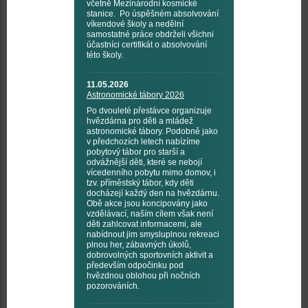
včetně Mezinárodní kosmické
stanice. Po úspěšném absolvování
víkendové školy a nedělní
samostatné práce obdrželi všichni
účastníci certifikát o absolvování
této školy.
11.05.2026
Astronomické tábory 2026
Po dvouleté přestávce organizuje
hvězdárna pro děti a mládež
astronomické tábory. Podobně jako
v předchozích letech nabízíme
pobytový tábor pro starší a
odvážnější děti, které se nebojí
vícedenního pobytu mimo domov, i
tzv. příměstský tábor, kdy děti
docházejí každý den na hvězdárnu.
Obě akce jsou koncipovány jako
vzdělávací, naším cílem však není
děti zahlcovat informacemi, ale
nabídnout jim smysluplnou rekreaci
plnou her, zábavných úkolů,
dobrovolných sportovních aktivit a
především odpočinku pod
hvězdnou oblohou při nočních
pozorováních.