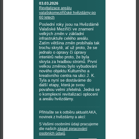
03.03.2026
Revitalizace areálu
valašskomeziříčské hvězdárny po
60 letech
Poslední roky jsou na Hvězdárně
Valašské Meziříčí ve znamení
velkých změn v základní
infrastruktuře celého areálu.
Zatím většina změn probíhala tak
trochu skrytě, ať už proto, že se
jednalo o opravy či úpravy
interiérů nebo proto, že byla
skryta za hradbou stromů. První
velkou změnou bylo vybudování
nového objektu Kulturního a
kreativního centra na ulici J. K.
Tyla a nyní se dostáváme do
další etapy, která je svou
povahou velmi zřetelná. Jedná se
o komplexní revitalizaci oplocení
a areálu hvězdárny.
Přihlašte se k odběru aktualit AKA,
novinek z hvězdárny a akcí:
S Vašimi osobními údaji pracujeme
dle našich
zásad zpracování
osobních údajů
.