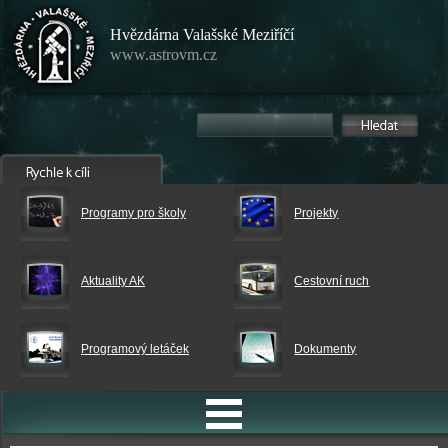
Hvězdárna Valašské Meziříčí
www.astrovm.cz
Programy pro školy
Projekty
Aktuality AK
Cestovní ruch
Programový letáček
Dokumenty