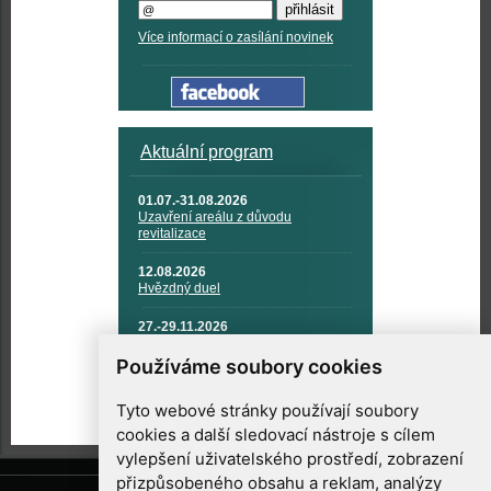
Více informací o zasílání novinek
Aktuální program
01.07.-31.08.2026
Uzavření areálu z důvodu
revitalizace
12.08.2026
Hvězdný duel
27.-29.11.2026
KOSMONAUTIKA, RAKETOVÁ
TECHNIKA A KOSMICKÉ
Používáme soubory cookies
TECHNOLOGIE
Tyto webové stránky používají soubory
cookies a další sledovací nástroje s cílem
vylepšení uživatelského prostředí, zobrazení
přizpůsobeného obsahu a reklam, analýzy