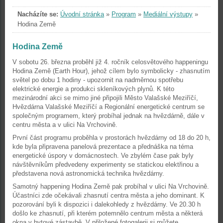
Nacházíte se:
Úvodní stránka
»
Program
»
Mediální výstupy
»
Hodina Země
Hodina Země
V sobotu 26. března proběhl již 4. ročník celosvětového happeningu
Hodina Země (Earth Hour), jehož cílem bylo symbolicky - zhasnutím
světel po dobu 1 hodiny - upozornit na nadměrnou spotřebu
elektrické energie a produkci skleníkových plynů. K této
mezinárodní akci se mimo jiné připojili Město Valašské Meziříčí,
Hvězdárna Valašské Meziříčí a Regionální energetické centrum se
společným programem, který probíhal jednak na hvězdárně, dále v
centru města a v ulici Na Vrchovině.
První část programu proběhla v prostorách hvězdárny od 18 do 20 h,
kde byla připravena panelová prezentace a přednáška na téma
energetické úspory v domácnostech. Ve zbylém čase pak byly
návštěvníkům předvedeny experimenty se statickou elektřinou a
představena nová astronomická technika hvězdárny.
Samotný happening Hodina Země pak probíhal v ulici Na Vrchovině.
Účastníci zde očekávali zhasnutí centra města a jeho dominant. K
pozorování byli k dispozici i dalekohledy z hvězdárny. Ve 20.30 h
došlo ke zhasnutí, při kterém potemnělo centrum města a některá
okna v bytové zástavbě. V přiložené fotogalerii si můžete