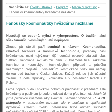
Nacházíte se:
Úvodní stránka
»
Program
»
Mediální výstupy
»
Fanoušky kosmonautiky hvězdárna nezklame
Fanoušky kosmonautiky hvězdárna nezklame
Nesetkají se osobně, nýbrž v kyberprostoru. O tradiční akci
však fanoušci vesmírných letů nepřijdou.
Zhruba půl století patří
seminář s názvem Kosmonautika,
raketová technika a kosmické technologie
, pořádaný naší
hvězdárnou, mezi nejvýznamnější domácí oborové události roku.
Setkání věnovaná aktuálnímu dění v kosmonautice, raketové
technice a kosmických technologiích, přípravě a průběhu
vesmírných projektů i výsledkům kosmického výzkumu nemají
délkou své tradice v Česku obdobu. Každý rok se jich účastní
zájemci z celé republiky, Slovenska a v posledních letech i z
Polska.
Letos poprvé budou špičkoví odborníci přednášet v prázdném sále
hvězdárny a publikum je bude sledovat doma přes internet.
„Nechtěli
jsme příznivce kosmonautiky zklamat. Seminář proběhne
27. a 28.
listopadu
v omezeném rozsahu, ale v souladu s opatřeními
hygieniků. Páteční úvodní přednáška bude rovněž součástí
celostátní Noci vědců 2020,“
sděluje ředitel hvězdárny Libor Lenža.