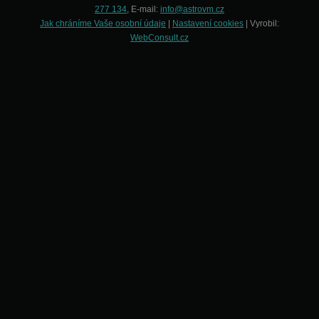
277 134
, E-mail:
info@astrovm.cz
Jak chráníme Vaše osobní údaje
|
Nastavení cookies
| Vyrobil:
WebConsult.cz