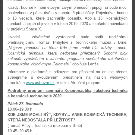
Každý, kdo se k internetovým živým přenosům připojí, si bude moci
poslechnout v pátek dvě a v sobotu tři přednášky. Pojednávat budou
o 13 věcech, které zachránily posádku Apolla 13, kosmických
sondách a jejich objevech v letech 2019–2020 a letošních novinkách
v projektu Space X.
Úvodní i závěrečné vystoupení bude patřit tradičnímu
přednášejícímu, Tomáši Přibylovi z Technického muzea v Brně.
„Nejprve promluví na téma Kde jsme mohli být, kdyby... aneb
Kosmická technika, která nedostala příležitost? Sobotní blok
zakončí vyprávěním o lunárním programu sovětského raketového
konstruktéra Volodymyra Čelomeje,“
doplňuje Lenža.
Informace o platformě s odkazem pro připojení na on-line přenos
zveřejníme s dvoudenním předstihem na našich webových
stránkách
www.astrovm.cz
, v sekci Aktuální program.
Podrobný program semináře Kosmonautika, raketová technika
a kosmické technologie 2020
Pátek 27. listopadu
18.00–19.30 h
KDE JSME MOHLI BÝT, KDYBY... ANEB KOSMICKÁ TECHNIKA,
KTERÁ NEDOSTALA PŘÍLEŽITOST?
(Tomáš Přibyl, Technické muzeum v Brně)
19.45–20.45 h