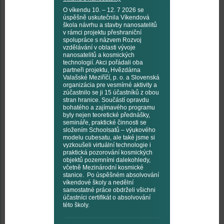
O víkendu 10. – 12. 7 2026 se
úspěšně uskutečnila Víkendová
škola návrhu a stavby nanosatelitů
v rámci projektu přeshraniční
spolupráce s názvem Rozvoj
vzdělávání v oblasti vývoje
nanosatelitů a kosmických
technologií. Akci pořádali oba
partneři projektu, Hvězdárna
Valašské Meziříčí, p. o. a Slovenská
organizácia pre vesmírné aktivity a
zúčastnilo se ji 15 účastníků z obou
stran hranice. Součástí opravdu
bohatého a zajímavého programu
byly nejen teoretické přednášky,
semináře, praktické činnosti se
složením Schoolsatů – výukového
modelu cubesatu, ale také jsme si
vyzkoušeli virtuální technologie i
praktická pozorování kosmických
objektů pozemními dalekohledy,
včetně Mezinárodní kosmické
stanice. Po úspěšném absolvování
víkendové školy a nedělní
samostatné práce obdrželi všichni
účastníci certifikát o absolvování
této školy.