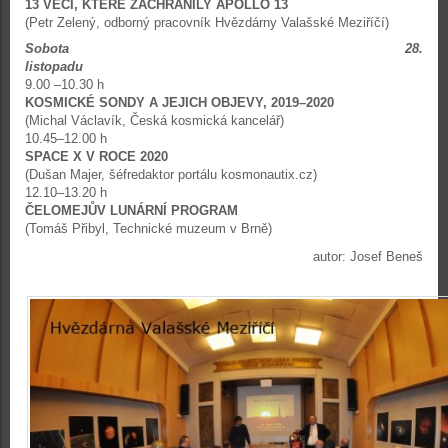
13 VĚCÍ, KTERÉ ZACHRÁNILY APOLLO 13
(Petr Zelený, odborný pracovník Hvězdárny Valašské Meziříčí)
Sobota 28.
listopadu
9.00 –10.30 h
KOSMICKÉ SONDY A JEJICH OBJEVY, 2019–2020
(Michal Václavík, Česká kosmická kancelář)
10.45–12.00 h
SPACE X V ROCE 2020
(Dušan Majer, šéfredaktor portálu kosmonautix.cz)
12.10–13.20 h
ČELOMEJŮV LUNÁRNÍ PROGRAM
(Tomáš Přibyl, Technické muzeum v Brně)
autor: Josef Beneš