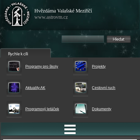
Hvězdárna Valašské Meziříčí
www.astrovm.cz
Programy pro školy
Projekty
Aktuality AK
Cestovní ruch
Programový letáček
Dokumenty