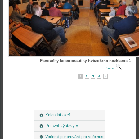
Fanoušky kosmonautiky hvězdárna nezklame 1
Zvětšit
1
2
3
4
5
Kalendář akcí
Putovní výstavy »
Večerní pozorování pro veřejnost