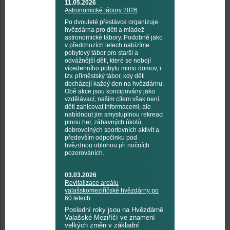
11.05.2026
Astronomické tábory 2026
Po dvouleté přestávce organizuje
hvězdárna pro děti a mládež
astronomické tábory. Podobně jako
v předchozích letech nabízíme
pobytový tábor pro starší a
odvážnější děti, které se nebojí
vícedenního pobytu mimo domov, i
tzv. příměstský tábor, kdy děti
docházejí každý den na hvězdárnu.
Obě akce jsou koncipovány jako
vzdělávací, naším cílem však není
děti zahlcovat informacemi, ale
nabídnout jim smysluplnou rekreaci
plnou her, zábavných úkolů,
dobrovolných sportovních aktivit a
především odpočinku pod
hvězdnou oblohou při nočních
pozorováních.
03.03.2026
Revitalizace areálu
valašskomeziříčské hvězdárny po
60 letech
Poslední roky jsou na Hvězdárně
Valašské Meziříčí ve znamení
velkých změn v základní