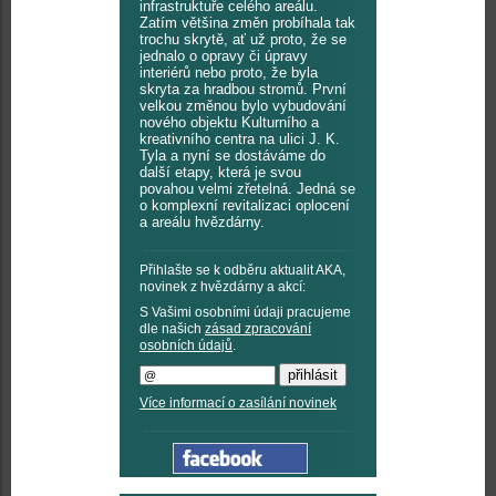
infrastruktuře celého areálu.
Zatím většina změn probíhala tak
trochu skrytě, ať už proto, že se
jednalo o opravy či úpravy
interiérů nebo proto, že byla
skryta za hradbou stromů. První
velkou změnou bylo vybudování
nového objektu Kulturního a
kreativního centra na ulici J. K.
Tyla a nyní se dostáváme do
další etapy, která je svou
povahou velmi zřetelná. Jedná se
o komplexní revitalizaci oplocení
a areálu hvězdárny.
Přihlašte se k odběru aktualit AKA,
novinek z hvězdárny a akcí:
S Vašimi osobními údaji pracujeme
dle našich
zásad zpracování
osobních údajů
.
Více informací o zasílání novinek