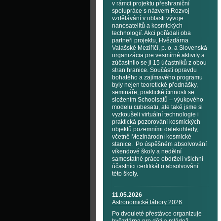
v rámci projektu přeshraniční
spolupráce s názvem Rozvoj
vzdělávání v oblasti vývoje
nanosatelitů a kosmických
technologií. Akci pořádali oba
partneři projektu, Hvězdárna
Valašské Meziříčí, p. o. a Slovenská
organizácia pre vesmírné aktivity a
zúčastnilo se ji 15 účastníků z obou
stran hranice. Součástí opravdu
bohatého a zajímavého programu
byly nejen teoretické přednášky,
semináře, praktické činnosti se
složením Schoolsatů – výukového
modelu cubesatu, ale také jsme si
vyzkoušeli virtuální technologie i
praktická pozorování kosmických
objektů pozemními dalekohledy,
včetně Mezinárodní kosmické
stanice. Po úspěšném absolvování
víkendové školy a nedělní
samostatné práce obdrželi všichni
účastníci certifikát o absolvování
této školy.
11.05.2026
Astronomické tábory 2026
Po dvouleté přestávce organizuje