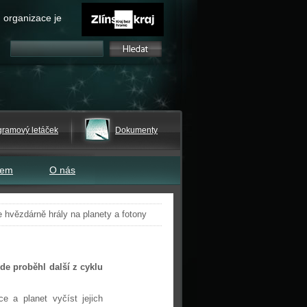
 organizace je
gramový letáček
Dokumenty
tem
O nás
ve hvězdárně hrály na planety a fotony
de proběhl další z cyklu
 a planet vyčíst jejich