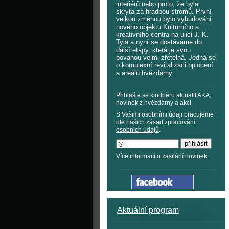
interiérů nebo proto, že byla
skryta za hradbou stromů. První
velkou změnou bylo vybudování
nového objektu Kulturního a
kreativního centra na ulici J. K.
Tyla a nyní se dostáváme do
další etapy, která je svou
povahou velmi zřetelná. Jedná se
o komplexní revitalizaci oplocení
a areálu hvězdárny.
Přihlašte se k odběru aktualit AKA,
novinek z hvězdárny a akcí:
S Vašimi osobními údaji pracujeme
dle našich
zásad zpracování
osobních údajů
.
Více informací o zasílání novinek
Aktuální program