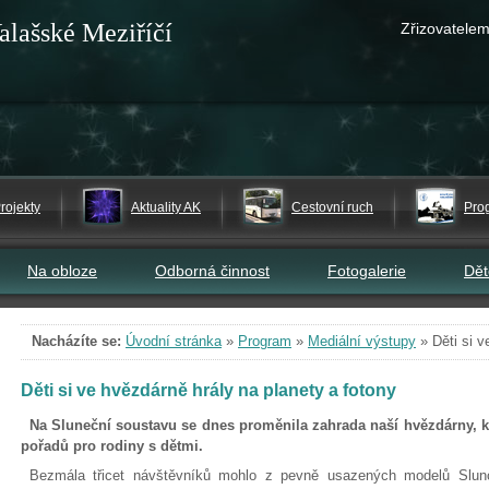
alašské Meziříčí
Zřizovatelem
rojekty
Aktuality AK
Cestovní ruch
Pro
Na obloze
Odborná činnost
Fotogalerie
Dě
Nacházíte se:
Úvodní stránka
»
Program
»
Mediální výstupy
»
Děti si 
Děti si ve hvězdárně hrály na planety a fotony
Na Sluneční soustavu se dnes proměnila zahrada naší hvězdárny, k
pořadů pro rodiny s dětmi.
Bezmála třicet návštěvníků mohlo z pevně usazených modelů Slunce