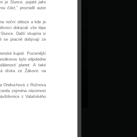
mi je Slunce, pojaté jako
vou část,“
prozradil autor
 na noční obloze a kde je
těvníci dokázali vše lépe
 Slunce. Další skupina si
ré se pracně dobývají ze
enské kupoli. Pozornější
 Lesákovou bylo odpoledne
dáleností planet. A také
etá dívka ze Žákovic na
a Ondruchová z Rožnova
cenila zejména názornost
ávštěvnice z Valašského