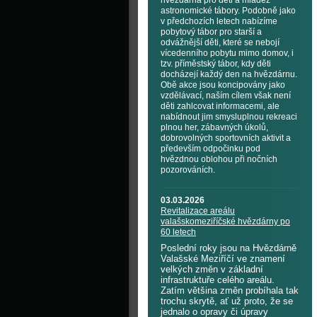
hvězdárna pro děti a mládež
astronomické tábory. Podobně jako
v předchozích letech nabízíme
pobytový tábor pro starší a
odvážnější děti, které se nebojí
vícedenního pobytu mimo domov, i
tzv. příměstský tábor, kdy děti
docházejí každý den na hvězdárnu.
Obě akce jsou koncipovány jako
vzdělávací, naším cílem však není
děti zahlcovat informacemi, ale
nabídnout jim smysluplnou rekreaci
plnou her, zábavných úkolů,
dobrovolných sportovních aktivit a
především odpočinku pod
hvězdnou oblohou při nočních
pozorováních.
03.03.2026
Revitalizace areálu
valašskomeziříčské hvězdárny po
60 letech
Poslední roky jsou na Hvězdárně
Valašské Meziříčí ve znamení
velkých změn v základní
infrastruktuře celého areálu.
Zatím většina změn probíhala tak
trochu skrytě, ať už proto, že se
jednalo o opravy či úpravy