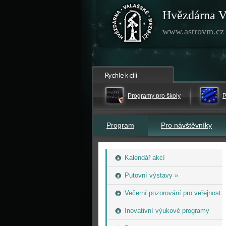
Hvězdárna V
www.astrovm.cz
Programy pro školy
P
Program
Pro návštěvníky
Kalendář akcí
Putovní výstavy »
Večerní pozorování pro veřejnost
Inovativní výukové programy