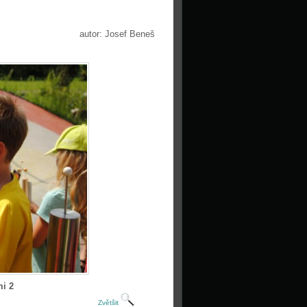
autor: Josef Beneš
mi 2
Zvětšit