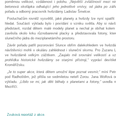
poměrnou velikost, vzdálenost i polohu.
„Největší zvláštností mezi ni
betonová skořápka odhalující jeho jednotlivé vrstvy, od jádra po záři
pořadu a odborný pracovník hvězdárny Ladislav Šmelcer.
Posluchačům rovněž vysvětlil, jaké planety a hvězdy lze nyní spatřit
hledat. Součástí výkladu bylo i povídání o vzniku světla. Aby si návš
představit, rozdal dětem malé modely planet a nechal je obíhat kolem
zavěsila okolo krku různobarevné placky a představovala fotony, kte
slunečního jádra do meziplanetárního prostoru.
Závěr pořadu patřil pozorování Slunce obřím dalekohledem ve hvězdár
návštěvníci mohli v okuláru zahlédnout i sluneční skvrnu. Pro Zuzanu
ve hvězdárně velkým zážitkem.
„Zaujalo mě srovnání velikostí a vz
prohlídka historické hvězdárny se starými přístroji,“
vypráví devítil
Kroměřížsku.
„
Je to super akce, která dětem umožní lépe poznat vesmír,“
míní Petr
pod Radhoštěm, jež přišla se sedmiletou neteří Zorou. Jana Wolfová o
výkladu.
„Líbilo se mi, jak děti běhaly s planetami a fotony,“
uvedla n
Meziříčí.
Zvuková reportáž z akce.