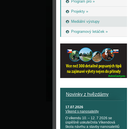
Program pro »
Projekty »
Mediální výstupy
Programový letáček »
Novinky z hvězdárny
17.07.2026
Víkend s nanosatelity
O víkendu 10. – 12. 7 2026 se
úspěšně uskutečnila Víkendová
škola návrhu a stavby nanosatelitů