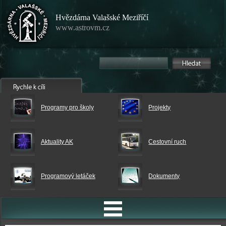
Hvězdárna Valašské Meziříčí
www.astrovm.cz
Programy pro školy
Projekty
Aktuality AK
Cestovní ruch
Programový letáček
Dokumenty