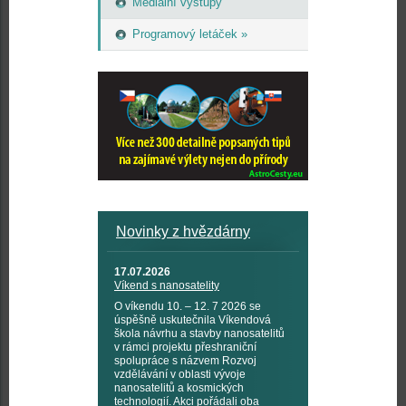
Mediální výstupy
Programový letáček »
Novinky z hvězdárny
17.07.2026
Víkend s nanosatelity
O víkendu 10. – 12. 7 2026 se
úspěšně uskutečnila Víkendová
škola návrhu a stavby nanosatelitů
v rámci projektu přeshraniční
spolupráce s názvem Rozvoj
vzdělávání v oblasti vývoje
nanosatelitů a kosmických
technologií. Akci pořádali oba