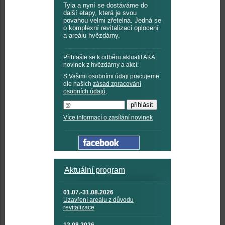
Tyla a nyní se dostáváme do
další etapy, která je svou
povahou velmi zřetelná. Jedná se
o komplexní revitalizaci oplocení
a areálu hvězdárny.
Přihlašte se k odběru aktualit AKA,
novinek z hvězdárny a akcí:
S Vašimi osobními údaji pracujeme
dle našich
zásad zpracování
osobních údajů
.
Více informací o zasílání novinek
Aktuální program
01.07.-31.08.2026
Uzavření areálu z důvodu
revitalizace