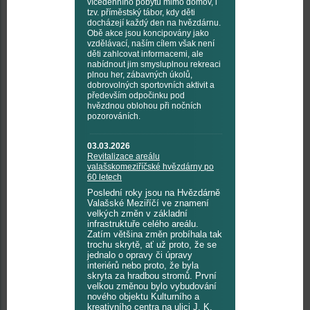
vícedenního pobytu mimo domov, i
tzv. příměstský tábor, kdy děti
docházejí každý den na hvězdárnu.
Obě akce jsou koncipovány jako
vzdělávací, naším cílem však není
děti zahlcovat informacemi, ale
nabídnout jim smysluplnou rekreaci
plnou her, zábavných úkolů,
dobrovolných sportovních aktivit a
především odpočinku pod
hvězdnou oblohou při nočních
pozorováních.
03.03.2026
Revitalizace areálu
valašskomeziříčské hvězdárny po
60 letech
Poslední roky jsou na Hvězdárně
Valašské Meziříčí ve znamení
velkých změn v základní
infrastruktuře celého areálu.
Zatím většina změn probíhala tak
trochu skrytě, ať už proto, že se
jednalo o opravy či úpravy
interiérů nebo proto, že byla
skryta za hradbou stromů. První
velkou změnou bylo vybudování
nového objektu Kulturního a
kreativního centra na ulici J. K.