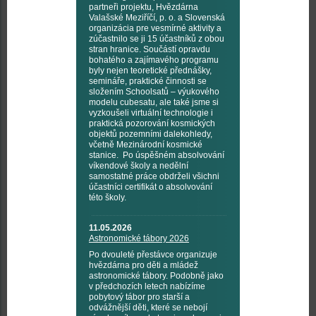
partneři projektu, Hvězdárna
Valašské Meziříčí, p. o. a Slovenská
organizácia pre vesmírné aktivity a
zúčastnilo se ji 15 účastníků z obou
stran hranice. Součástí opravdu
bohatého a zajímavého programu
byly nejen teoretické přednášky,
semináře, praktické činnosti se
složením Schoolsatů – výukového
modelu cubesatu, ale také jsme si
vyzkoušeli virtuální technologie i
praktická pozorování kosmických
objektů pozemními dalekohledy,
včetně Mezinárodní kosmické
stanice. Po úspěšném absolvování
víkendové školy a nedělní
samostatné práce obdrželi všichni
účastníci certifikát o absolvování
této školy.
11.05.2026
Astronomické tábory 2026
Po dvouleté přestávce organizuje
hvězdárna pro děti a mládež
astronomické tábory. Podobně jako
v předchozích letech nabízíme
pobytový tábor pro starší a
odvážnější děti, které se nebojí