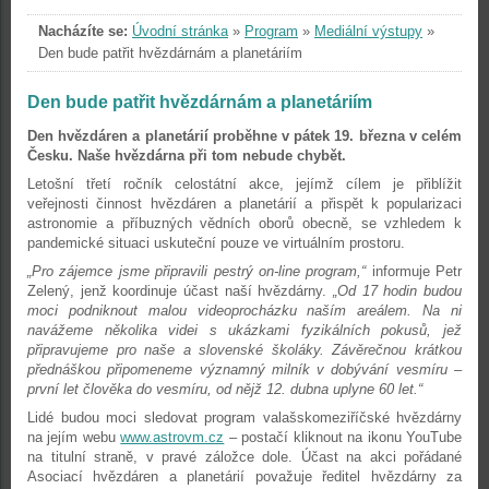
Nacházíte se:
Úvodní stránka
»
Program
»
Mediální výstupy
»
Den bude patřit hvězdárnám a planetáriím
Den bude patřit hvězdárnám a planetáriím
Den hvězdáren a planetárií proběhne v pátek 19. března v celém
Česku. Naše hvězdárna při tom nebude chybět.
Letošní třetí ročník celostátní akce, jejímž cílem je přiblížit
veřejnosti činnost hvězdáren a planetárií a přispět k popularizaci
astronomie a příbuzných vědních oborů obecně, se vzhledem k
pandemické situaci uskuteční pouze ve virtuálním prostoru.
„Pro zájemce jsme připravili pestrý on-line program,“
informuje Petr
Zelený, jenž koordinuje účast naší hvězdárny.
„Od 17 hodin budou
moci podniknout malou videoprocházku naším areálem. Na ni
navážeme několika videi s ukázkami fyzikálních pokusů, jež
připravujeme pro naše a slovenské školáky. Závěrečnou krátkou
přednáškou připomeneme významný milník v dobývání vesmíru –
první let člověka do vesmíru, od nějž 12. dubna uplyne 60 let.“
Lidé budou moci sledovat program valašskomeziříčské hvězdárny
na jejím webu
www.astrovm.cz
– postačí kliknout na ikonu YouTube
na titulní straně, v pravé záložce dole. Účast na akci pořádané
Asociací hvězdáren a planetárií považuje ředitel hvězdárny za