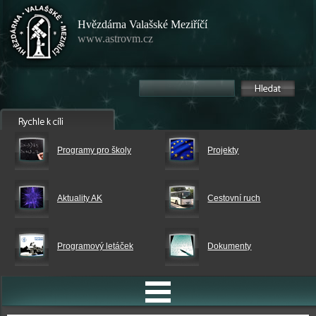
Hvězdárna Valašské Meziříčí
www.astrovm.cz
Programy pro školy
Projekty
Aktuality AK
Cestovní ruch
Programový letáček
Dokumenty