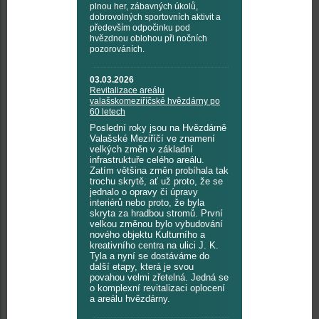
plnou her, zábavných úkolů,
dobrovolných sportovních aktivit a
především odpočinku pod
hvězdnou oblohou při nočních
pozorováních.
03.03.2026
Revitalizace areálu
valašskomeziříčské hvězdárny po
60 letech
Poslední roky jsou na Hvězdárně
Valašské Meziříčí ve znamení
velkých změn v základní
infrastruktuře celého areálu.
Zatím většina změn probíhala tak
trochu skrytě, ať už proto, že se
jednalo o opravy či úpravy
interiérů nebo proto, že byla
skryta za hradbou stromů. První
velkou změnou bylo vybudování
nového objektu Kulturního a
kreativního centra na ulici J. K.
Tyla a nyní se dostáváme do
další etapy, která je svou
povahou velmi zřetelná. Jedná se
o komplexní revitalizaci oplocení
a areálu hvězdárny.