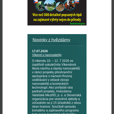
Novinky z hvězdárny
17.07.2026
Víkend s nanosatelity
O víkendu 10. – 12. 7 2026 se
úspěšně uskutečnila Víkendová
škola návrhu a stavby nanosatelitů
v rámci projektu přeshraniční
spolupráce s názvem Rozvoj
vzdělávání v oblasti vývoje
nanosatelitů a kosmických
technologií. Akci pořádali oba
partneři projektu, Hvězdárna
Valašské Meziříčí, p. o. a Slovenská
organizácia pre vesmírné aktivity a
zúčastnilo se ji 15 účastníků z obou
stran hranice. Součástí opravdu
bohatého a zajímavého programu