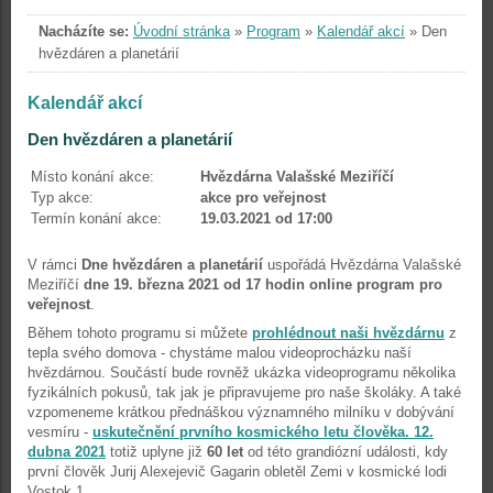
Nacházíte se:
Úvodní stránka
»
Program
»
Kalendář akcí
»
Den
hvězdáren a planetárií
Kalendář akcí
Den hvězdáren a planetárií
Místo konání akce:
Hvězdárna Valašské Meziříčí
Typ akce:
akce pro veřejnost
Termín konání akce:
19.03.2021 od 17:00
V rámci
Dne hvězdáren a planetárií
uspořádá Hvězdárna Valašské
Meziříčí
dne 19. března 2021 od 17 hodin online program pro
veřejnost
.
Během tohoto programu si můžete
prohlédnout naši hvězdárnu
z
tepla svého domova - chystáme malou videoprocházku naší
hvězdárnou. Součástí bude rovněž ukázka videoprogramu několika
fyzikálních pokusů, tak jak je připravujeme pro naše školáky. A také
vzpomeneme krátkou přednáškou významného milníku v dobývání
vesmíru -
uskutečnění prvního kosmického letu člověka. 12.
dubna 2021
totiž uplyne již
60 let
od této grandiózní události, kdy
první člověk Jurij Alexejevič Gagarin obletěl Zemi v kosmické lodi
Vostok 1.