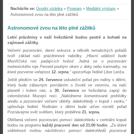
Nacházíte se:
Úvodní stránka
»
Program
»
Mediální výstupy
»
Astronomové zvou na léto plné zážitků
Astronomové zvou na léto plné zážitků
Letní prázdniny v naší hvězdárně budou pestré a bohaté na
zajímavé zážitky.
Večerní pozorování, denní exkurze a několik tematických pořadů
tvoří základ naší prázdninové nabídky.
„Hlavní událostí bude
Meziříčská noc padajících hvězd. Jedná se o pozorování
meteorického roje Perseid pouhým okem z deky nebo karimatky, na
které pozveme veřejnost
12. srpna
,“
upozorňuje ředitel Libor Lenža.
Ještě předtím se
24. července
uskuteční pořad pro rodiny s dětmi,
který bude zábavným povídáním o životě ve vesmíru, na naší
planetě i kolem nás, a
30. července
se hvězdárna zapojí do
celoměstské Muzejní noci.
„Nabídneme komentované prohlídky
areálu a pozorování večerní oblohy dalekohledy v kopuli i venku,“
upřesňuje ředitel. Rodinám s dětmi bude určen rovněž pořad
Poznávejme svět světlem, který proběhne
21. srpna.
Oblíbená večerní pozorování pomocí dalekohledu v centrální kopuli
budou na programu
každý pracovní den od 21:00 hodin
.
„Za dobré
viditelnosti mohou návštěvníci pomocí dalekohledů pozorovat