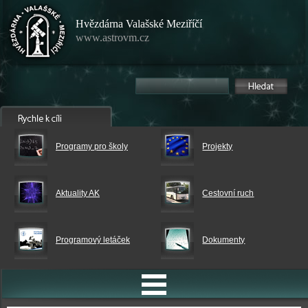
Hvězdárna Valašské Meziříčí
www.astrovm.cz
Programy pro školy
Projekty
Aktuality AK
Cestovní ruch
Programový letáček
Dokumenty