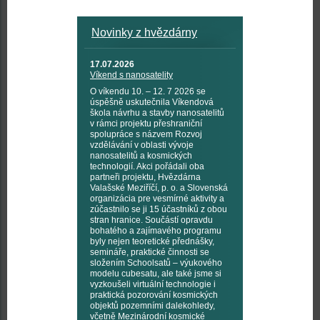
Novinky z hvězdárny
17.07.2026
Víkend s nanosatelity
O víkendu 10. – 12. 7 2026 se
úspěšně uskutečnila Víkendová
škola návrhu a stavby nanosatelitů
v rámci projektu přeshraniční
spolupráce s názvem Rozvoj
vzdělávání v oblasti vývoje
nanosatelitů a kosmických
technologií. Akci pořádali oba
partneři projektu, Hvězdárna
Valašské Meziříčí, p. o. a Slovenská
organizácia pre vesmírné aktivity a
zúčastnilo se ji 15 účastníků z obou
stran hranice. Součástí opravdu
bohatého a zajímavého programu
byly nejen teoretické přednášky,
semináře, praktické činnosti se
složením Schoolsatů – výukového
modelu cubesatu, ale také jsme si
vyzkoušeli virtuální technologie i
praktická pozorování kosmických
objektů pozemními dalekohledy,
včetně Mezinárodní kosmické