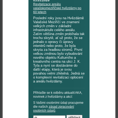
03.03.2026
Revitalizace areálu
valašskomeziříčské hvězdárny po
60 letech
Poslední roky jsou na Hvězdárně
Valašské Meziříčí ve znamení
velkých změn v základní
infrastruktuře celého areálu.
Zatím většina změn probíhala tak
trochu skrytě, ať už proto, že se
jednalo o opravy či úpravy
interiérů nebo proto, že byla
skryta za hradbou stromů. První
velkou změnou bylo vybudování
nového objektu Kulturního a
kreativního centra na ulici J. K.
Tyla a nyní se dostáváme do
další etapy, která je svou
povahou velmi zřetelná. Jedná se
o komplexní revitalizaci oplocení
a areálu hvězdárny.
Přihlašte se k odběru aktualit AKA,
novinek z hvězdárny a akcí:
S Vašimi osobními údaji pracujeme
dle našich
zásad zpracování
osobních údajů
.