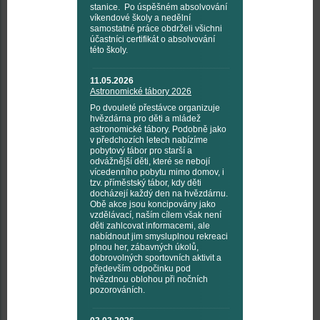
stanice. Po úspěšném absolvování
víkendové školy a nedělní
samostatné práce obdrželi všichni
účastníci certifikát o absolvování
této školy.
11.05.2026
Astronomické tábory 2026
Po dvouleté přestávce organizuje
hvězdárna pro děti a mládež
astronomické tábory. Podobně jako
v předchozích letech nabízíme
pobytový tábor pro starší a
odvážnější děti, které se nebojí
vícedenního pobytu mimo domov, i
tzv. příměstský tábor, kdy děti
docházejí každý den na hvězdárnu.
Obě akce jsou koncipovány jako
vzdělávací, naším cílem však není
děti zahlcovat informacemi, ale
nabídnout jim smysluplnou rekreaci
plnou her, zábavných úkolů,
dobrovolných sportovních aktivit a
především odpočinku pod
hvězdnou oblohou při nočních
pozorováních.