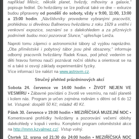
například Měsíc, několik planet, hvězdy, mlhoviny a galaxie,“
popisuje ředitel. Do hvězdárny se lze podívat také ve dne – exkurze
budou připraveny
od pondělí do soboty, vždy v 9:00, 11:00, 13:00
a 15:00 hodin
.
„Návštěvníky provedeme vybranými pracovišti,
prohlédnou si dřevěnou Ballnerovu hvězdárnu z roku 1929 a vnitřní i
venkovní expozice, seznámí se s dalekohledem a za příznivých
podmínek budou moci pozorovat Slunce,“
upřesňuje Lenža.
Naproti tomu zájemci o astronomické tábory už vyjdou naprázdno.
„Oba příměstské i pobytový tábor jsou plně obsazeny,“
informuje
odborný pracovník hvězdárny Radek Kraus, pod jehož vedením se
děti hravou formou naučí poznávat noční oblohu a orientovat se na
ní a také si osvojí základy experimentální fyziky.
Více informací lze nalézt na
www.astrovm.cz
.
Stručný přehled prázdninových akcí
Sobota 24. července ve 14:00 hodin • ŽIVOT NEJEN VE
VESMÍRU
• Zábavné povídání o životě ve vesmíru, na naší planetě
i kolem nás. Program je určen zejména rodinám s dětmi od 6 do 12
let.
Vstupné: dospělí 50 Kč; mládež 40 Kč
.
Pátek 30. července v 19:00 hodin • MEZIŘÍČSKÁ MUZEJNÍ NOC
•
Komentované prohlídky hvězdárny a pozorování večerní oblohy
dalekohledy v kopuli i venku. Kompletní program celoměstské akce
na
http://mmn.kzvalmez.cz/
.
Vstup volný.
Čtvrtek 12. srpna od 21:30 do 24:00 hodin • MEZIŘÍČSKÁ NOC