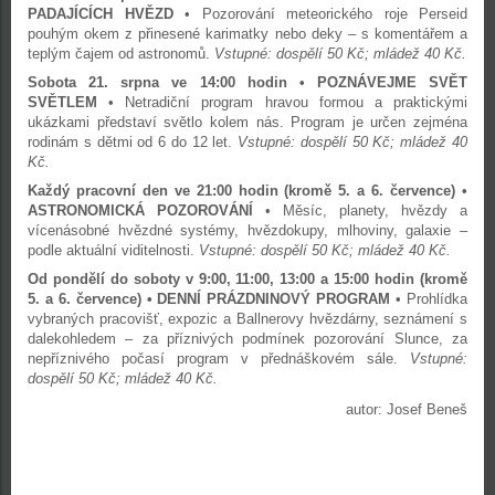
PADAJÍCÍCH HVĚZD
• Pozorování meteorického roje Perseid
pouhým okem z přinesené karimatky nebo deky – s komentářem a
teplým čajem od astronomů.
Vstupné: dospělí 50 Kč; mládež 40 Kč.
Sobota 21. srpna ve 14:00 hodin • POZNÁVEJME SVĚT
SVĚTLEM
• Netradiční program hravou formou a praktickými
ukázkami představí světlo kolem nás. Program je určen zejména
rodinám s dětmi od 6 do 12 let.
Vstupné: dospělí 50 Kč; mládež 40
Kč.
Každý pracovní den ve 21:00 hodin (kromě 5. a 6. července) •
ASTRONOMICKÁ POZOROVÁNÍ
• Měsíc, planety, hvězdy a
vícenásobné hvězdné systémy, hvězdokupy, mlhoviny, galaxie –
podle aktuální viditelnosti.
Vstupné: dospělí 50 Kč; mládež 40 Kč.
Od pondělí do soboty v 9:00, 11:00, 13:00 a 15:00 hodin (kromě
5. a 6. července) • DENNÍ PRÁZDNINOVÝ PROGRAM
• Prohlídka
vybraných pracovišť, expozic a Ballnerovy hvězdárny, seznámení s
dalekohledem – za příznivých podmínek pozorování Slunce, za
nepříznivého počasí program v přednáškovém sále.
Vstupné:
dospělí 50 Kč; mládež 40 Kč.
autor: Josef Beneš