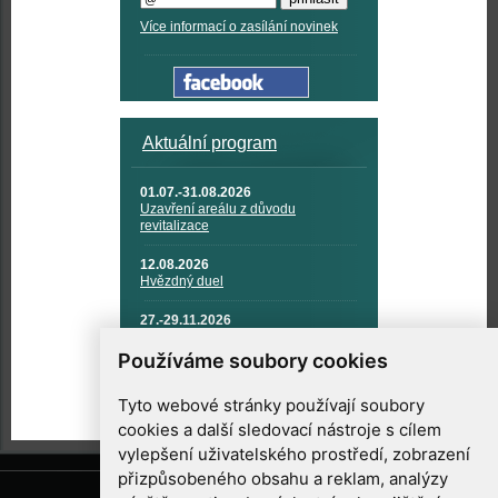
Více informací o zasílání novinek
Aktuální program
01.07.-31.08.2026
Uzavření areálu z důvodu
revitalizace
12.08.2026
Hvězdný duel
27.-29.11.2026
KOSMONAUTIKA, RAKETOVÁ
TECHNIKA A KOSMICKÉ
Používáme soubory cookies
TECHNOLOGIE
Tyto webové stránky používají soubory
cookies a další sledovací nástroje s cílem
vylepšení uživatelského prostředí, zobrazení
přizpůsobeného obsahu a reklam, analýzy