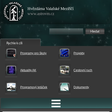
Hvězdárna Valašské Meziříčí
www.astrovm.cz
Programy pro školy
Projekty
Aktuality AK
Cestovní ruch
Programový letáček
Dokumenty