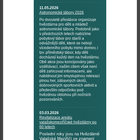
11.05.2026
Astronomické tábory 2026
Po dvouleté přestávce organizuje
hvězdárna pro děti a mládež
astronomické tábory. Podobně jako
v předchozích letech nabízíme
pobytový tábor pro starší a
odvážnější děti, které se nebojí
vícedenního pobytu mimo domov, i
tzv. příměstský tábor, kdy děti
docházejí každý den na hvězdárnu.
Obě akce jsou koncipovány jako
vzdělávací, naším cílem však není
děti zahlcovat informacemi, ale
nabídnout jim smysluplnou rekreaci
plnou her, zábavných úkolů,
dobrovolných sportovních aktivit a
především odpočinku pod
hvězdnou oblohou při nočních
pozorováních.
03.03.2026
Revitalizace areálu
valašskomeziříčské hvězdárny po
60 letech
Poslední roky jsou na Hvězdárně
Valašské Meziříčí ve znamení