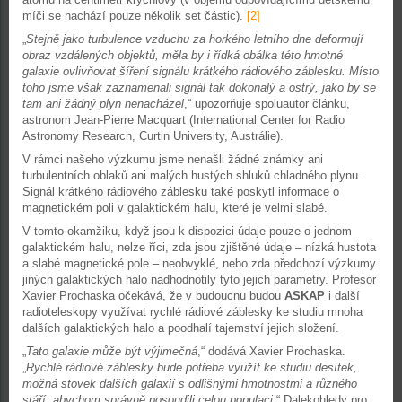
míči se nachází pouze několik set částic).
[2]
„
Stejně jako turbulence vzduchu za horkého letního dne deformují
obraz vzdálených objektů, měla by i řídká obálka této hmotné
galaxie ovlivňovat šíření signálu krátkého rádiového záblesku. Místo
toho jsme však zaznamenali signál tak dokonalý a ostrý, jako by se
tam ani žádný plyn nenacházel
,“ upozorňuje spoluautor článku,
astronom Jean-Pierre Macquart (International Center for Radio
Astronomy Research, Curtin University, Austrálie).
V rámci našeho výzkumu jsme nenašli žádné známky ani
turbulentních oblaků ani malých hustých shluků chladného plynu.
Signál krátkého rádiového záblesku také poskytl informace o
magnetickém poli v galaktickém halu, které je velmi slabé.
V tomto okamžiku, když jsou k dispozici údaje pouze o jednom
galaktickém halu, nelze říci, zda jsou zjištěné údaje – nízká hustota
a slabé magnetické pole – neobvyklé, nebo zda předchozí výzkumy
jiných galaktických halo nadhodnotily tyto jejich parametry. Profesor
Xavier Prochaska očekává, že v budoucnu budou
ASKAP
i další
radioteleskopy využívat rychlé rádiové záblesky ke studiu mnoha
dalších galaktických halo a poodhalí tajemství jejich složení.
„
Tato galaxie může být výjimečná
,“ dodává Xavier Prochaska.
„
Rychlé rádiové záblesky bude potřeba využít ke studiu desítek,
možná stovek dalších galaxií s odlišnými hmotnostmi a různého
stáří, abychom správně posoudili celou populaci
.“ Dalekohledy pro