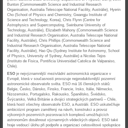
Bunton (Commonwealth Science and Industrial Research
Organisation, Australia Telescope National Facility, Austrálie), Hyerin
Cho (School of Physics and Chemistry, Gwangju Institute of
Science and Technology, Korea), Chris Flynn (Centre for
Astrophysics and Supercomputing, Swinburne University of
Technology, Austrálie), Elizabeth Mahony (Commonwealth Science
and Industrial Research Organisation, Australia Telescope National
Facility, Austrálie), Chris Phillips (Commonwealth Science and
Industrial Research Organisation, Australia Telescope National
Facility, Austrálie), Hao Qiu (Sydney Institute for Astronomy, School
of Physics, University of Sydney, Austrálie) a Nicolas Tejos
(Instituto de Fisica, Pontificia Universidad Catolica de Valparaiso,
Chile).
ESO
je nejvýznamnější mezivládní astronomická organizace v
Evropě, která v současnosti provozuje nejproduktivnější pozemní
astronomické observatoře světa. ESO má 16 členských států:
Belgie, Česko, Dánsko, Finsko, Francie, Irsko, Itálie, Německo,
Nizozemsko, Portugalsko, Rakousko, Španělsko, Švédsko,
Švýcarsko, Velká Británie a dvojici strategických partnerů – Chile,
která hostí všechny observatoře ESO, a Austrálii. ESO uskutečňuje
ambiciózní program zaměřený na návrh, konstrukci a provoz
výkonných pozemních pozorovacích komplexů umožňujících
astronomům dosáhnout významných vědeckých objevů. ESO také
hraje vedoucí úlohu při podpoře a organizaci celosvětové spolupráce