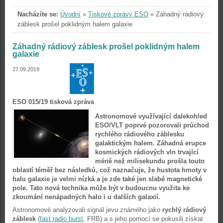
Nacházíte se:
Úvodní
»
Tiskové zprávy ESO
»
Záhadný rádiový
záblesk prošel poklidným halem galaxie
Záhadný rádiový záblesk prošel poklidným halem
galaxie
27.09.2019
ESO 015/19 tisková zpráva
Astronomové využívající dalekohled
ESO/VLT poprvé pozorovali průchod
rychlého rádiového záblesku
galaktickým halem. Záhadná erupce
kosmických rádiových vln trvající
méně než milisekundu prošla touto
oblastí téměř bez následků, což naznačuje, že hustota hmoty v
halu galaxie je velmi nízká a je zde také jen slabé magnetické
pole. Tato nová technika může být v budoucnu využita ke
zkoumání nenápadných halo i u dalších galaxií.
Astronomové analyzovali signál jevu známého jako
rychlý rádiový
záblesk
(
fast radio burst
, FRB) a s jeho pomocí se pokusili získat