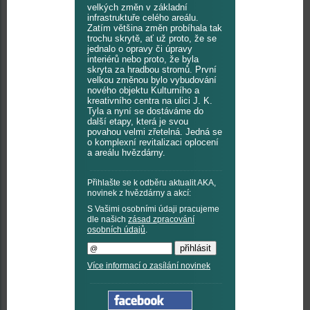
velkých změn v základní
infrastruktuře celého areálu.
Zatím většina změn probíhala tak
trochu skrytě, ať už proto, že se
jednalo o opravy či úpravy
interiérů nebo proto, že byla
skryta za hradbou stromů. První
velkou změnou bylo vybudování
nového objektu Kulturního a
kreativního centra na ulici J. K.
Tyla a nyní se dostáváme do
další etapy, která je svou
povahou velmi zřetelná. Jedná se
o komplexní revitalizaci oplocení
a areálu hvězdárny.
Přihlašte se k odběru aktualit AKA,
novinek z hvězdárny a akcí:
S Vašimi osobními údaji pracujeme
dle našich
zásad zpracování
osobních údajů
.
Více informací o zasílání novinek