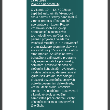
17.07.2026
Víkend s nanosatelity
O víkendu 10. – 12. 7 2026 se
úspěšně uskutečnila Víkendová
škola návrhu a stavby nanosatelitů
v rámci projektu přeshraniční
spolupráce s názvem Rozvoj
vzdělávání v oblasti vývoje
nanosatelitů a kosmických
technologií. Akci pořádali oba
partneři projektu, Hvězdárna
Valašské Meziříčí, p. o. a Slovenská
organizácia pre vesmírné aktivity a
zúčastnilo se ji 15 účastníků z obou
stran hranice. Součástí opravdu
bohatého a zajímavého programu
byly nejen teoretické přednášky,
semináře, praktické činnosti se
složením Schoolsatů – výukového
modelu cubesatu, ale také jsme si
vyzkoušeli virtuální technologie i
praktická pozorování kosmických
objektů pozemními dalekohledy,
včetně Mezinárodní kosmické
stanice. Po úspěšném absolvování
víkendové školy a nedělní
samostatné práce obdrželi všichni
účastníci certifikát o absolvování
této školy.