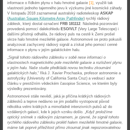
informace o řídkém plynu v halu hmotné galaxie
[1]
, využili tak
vlastnosti jednoho tajemného jevu k výzkumu jiné kosmické záhady.
V listopadu 2018 zaznamenal australský radioteleskop
ASKAP
(
Australian Square Kilometre Array Pathfinder
) rychlý rádiový
záblesk, který dostal označení
FRB 181112
. Následná pozorování
provedená pomocí dalekohledu
ESO/VLT
(Very Large Telescope) i
dalšími přístroji odhalila, že rádiový puls na cestě k Zemi prošel
skrze halo hmotné mezilehlé galaxie. Astronomové se proto pokusili
analyzovat zachycený rádiový signál a získat jeho pomocí cenné
informace o plynu v jejím galaktickém halu.
„
Signál tohoto rádiového záblesku v sobě nese informaci o
vlastnostech magnetického pole mezilehlé galaxie a rozložení plynu
v jejím halu. Naše studie předkládá novou techniku zkoumání
galaktických halo
,“ říká J. Xavier Prochaska, profesor astronomie a
astrofyziky (University of California Santa Cruz) a vedoucí autor
článku v prestižním vědeckém časopise Science, ve kterém byly
výsledky prezentovány.
Astronomové stále nevědí, jaká je příčina krátkých rádiových
záblesků a teprve nedávno se jim podařilo vystopovat původ
několika velmi krátkých a mimořádně intenzivních pulsů až do
vzdálených galaxií, kde k jejich vzniku došlo. „
Když proložíme
optický snímek s rádiovým záznamem, je zjevné, že signál tohoto
rychlého rádiového záblesku prolétl halem mezilehlé hmotné galaxie,
máme tak poprvé příležitost přímo zkoumat jinak nepozorovatelnou