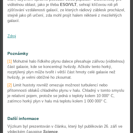
viditelnou oblast, jako je třeba
ESO/VLT
, sehrají klíčovou roli při
zjišťování vzdálenosti galaxií, ze kterých rádiový záblesk procházel,
stejně jako při určení, zda mohl projít halem některé z mezilehlých
galaxií.
Zdroj
Poznámky
[1]
Mohutné halo řídkého plynu dalece přesahuje zářivou (viditelnou)
část galaxie, kde se koncentrují hvězdy. Ačkoliv tento horký,
rozptýlený plyn může tvořit i větší část hmoty celé galaxie než
hvězdy, je velmi obtížné ho zkoumat.
[2]
Limit hustoty rovněž omezuje možnost turbulencí nebo
přítomnosti oblaků chladného plynu v halu. Chladný v tomto smyslu
je relativní pojem, protože se jedná o teploty kolem 10 000° C,
zatímco horký plyn v halu má teplotu kolem 1 000 000° C.
Další informace
Výzkum byl prezentován v článku, který byl publikován 26. září ve
vědeckém časopise
Science
.