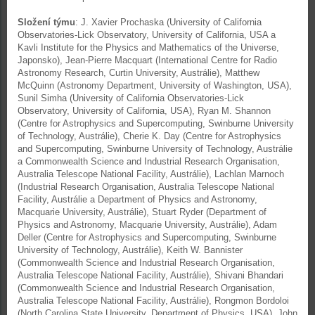
Složení týmu
: J. Xavier Prochaska (University of California
Observatories-Lick Observatory, University of California, USA a
Kavli Institute for the Physics and Mathematics of the Universe,
Japonsko), Jean-Pierre Macquart (International Centre for Radio
Astronomy Research, Curtin University, Austrálie), Matthew
McQuinn (Astronomy Department, University of Washington, USA),
Sunil Simha (University of California Observatories-Lick
Observatory, University of California, USA), Ryan M. Shannon
(Centre for Astrophysics and Supercomputing, Swinburne University
of Technology, Austrálie), Cherie K. Day (Centre for Astrophysics
and Supercomputing, Swinburne University of Technology, Austrálie
a Commonwealth Science and Industrial Research Organisation,
Australia Telescope National Facility, Austrálie), Lachlan Marnoch
(Industrial Research Organisation, Australia Telescope National
Facility, Austrálie a Department of Physics and Astronomy,
Macquarie University, Austrálie), Stuart Ryder (Department of
Physics and Astronomy, Macquarie University, Austrálie), Adam
Deller (Centre for Astrophysics and Supercomputing, Swinburne
University of Technology, Austrálie), Keith W. Bannister
(Commonwealth Science and Industrial Research Organisation,
Australia Telescope National Facility, Austrálie), Shivani Bhandari
(Commonwealth Science and Industrial Research Organisation,
Australia Telescope National Facility, Austrálie), Rongmon Bordoloi
(North Carolina State University, Department of Physics, USA), John