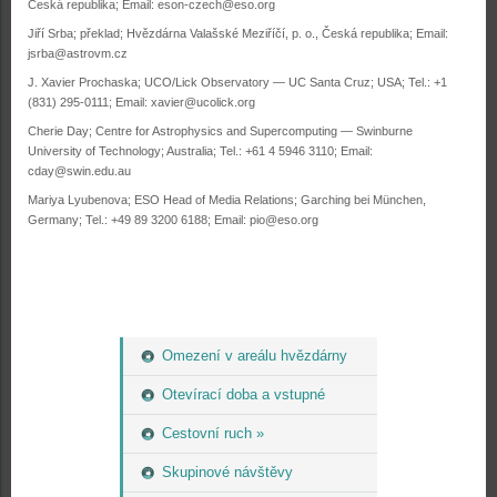
Česká republika; Email: eson-czech@eso.org
Jiří Srba; překlad; Hvězdárna Valašské Meziříčí, p. o., Česká republika; Email:
jsrba@astrovm.cz
J. Xavier Prochaska; UCO/Lick Observatory — UC Santa Cruz; USA; Tel.: +1
(831) 295-0111; Email: xavier@ucolick.org
Cherie Day; Centre for Astrophysics and Supercomputing — Swinburne
University of Technology; Australia; Tel.: +61 4 5946 3110; Email:
cday@swin.edu.au
Mariya Lyubenova; ESO Head of Media Relations; Garching bei München,
Germany; Tel.: +49 89 3200 6188; Email: pio@eso.org
Omezení v areálu hvězdárny
Otevírací doba a vstupné
Cestovní ruch »
Skupinové návštěvy