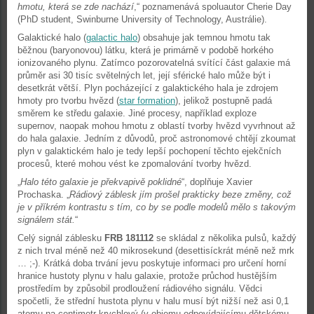
hmotu, která se zde nachází
,“ poznamenává spoluautor Cherie Day
(PhD student, Swinburne University of Technology, Austrálie).
Galaktické halo (
galactic halo
) obsahuje jak temnou hmotu tak
běžnou (baryonovou) látku, která je primárně v podobě horkého
ionizovaného plynu. Zatímco pozorovatelná svítící část galaxie má
průměr asi 30 tisíc světelných let, její sférické halo může být i
desetkrát větší. Plyn pocházející z galaktického hala je zdrojem
hmoty pro tvorbu hvězd (
star formation
), jelikož postupně padá
směrem ke středu galaxie. Jiné procesy, například exploze
supernov, naopak mohou hmotu z oblastí tvorby hvězd vyvrhnout až
do hala galaxie. Jedním z důvodů, proč astronomové chtějí zkoumat
plyn v galaktickém halo je tedy lepší pochopení těchto ejekčních
procesů, které mohou vést ke zpomalování tvorby hvězd.
„
Halo této galaxie je překvapivě poklidné
“, doplňuje Xavier
Prochaska. „
Rádiový záblesk jím prošel prakticky beze změny, což
je v příkrém kontrastu s tím, co by se podle modelů mělo s takovým
signálem stát.
“
Celý signál záblesku
FRB 181112
se skládal z několika pulsů, každý
z nich trval méně než 40 mikrosekund (desettisíckrát méně než mrk
… ;-). Krátká doba trvání jevu poskytuje informaci pro určení horní
hranice hustoty plynu v halu galaxie, protože průchod hustějším
prostředím by způsobil prodloužení rádiového signálu. Vědci
spočetli, že střední hustota plynu v halu musí být nižší než asi 0,1
atomu na centimetr krychlový (v objemu odpovídajícímu dětskému