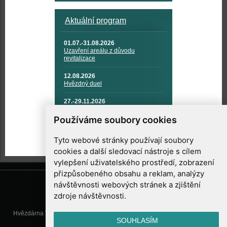
Aktuální program
01.07.-31.08.2026
Uzavření areálu z důvodu
revitalizace
12.08.2026
Hvězdný duel
27.-29.11.2026
KOSMONAUTIKA, RAKETOVÁ
TECHNIKA A KOSMICKÉ
Používáme soubory cookies
TECHNOLOGIE
Tyto webové stránky používají soubory
cookies a další sledovací nástroje s cílem
vylepšení uživatelského prostředí, zobrazení
přizpůsobeného obsahu a reklam, analýzy
návštěvnosti webových stránek a zjištění
zdroje návštěvnosti.
Hvězdárna Valašské Meziříčí, příspěvková organizace, Vsetínská 78, 757
SOUHLASÍM
01 Valašské Meziříčí