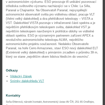
v astronomickém výzkumu. ESO provozuje tři unikátní pozorovací
střediska světového významu nacházející se v Chile: La Silla,
Paranal a Chajnantor. Na Observatoři Paranal, nejvyspělejší
astronomické observatoři světa pro viditelnou oblast, pracuje VLT
(Velmi velký dalekohled) a dva přehlídkové teleskopy – VISTA a
VST. Dalekohled VISTA pozoruje v infračervené části spektra a je
největším přehlídkovým teleskopem světa, dalekohled VST je
největším teleskopem navrženým k prohlídce oblohy ve viditelné
oblasti spektra. ESO je významným partnerem zařízení APEX a
revolučního astronomického teleskopu ALMA, největšího
astronomického projektu současnosti. Nedaleko Observatoře
Paranal, na hoře Cerro Armazones, staví ESO nový dalekohled ELT
(Extrémně velký dalekohled) s primárním zrcadlem o průměru 39 m,
který se stane „největším okem lidstva hledícím do vesmíru“.
Odkazy
Vědecký článek
Snímky dalekohledu VLT
Kontakty
Soňa Ehlerová; národní kontakt; Astronomický ústav AV ČR, 251 65 Ondřejov,