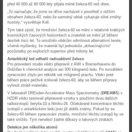
před 40 000 až 80 000 lety přijala méně železa-60 než dnes.
„
To naznačuje, že jsme se dříve nacházeli v prostředí s nižším
obsahem železa-60, nebo že samotný oblak vykazuje silné změny
hustoty
,“ vysvětluje Koll.
Tým také zjistil, že množství železa-60 se mění v relativně krátkých
kosmických časových horizontech a znatelně se mění již během
desítek tisíc let. To umožnilo vědcům odmítnout alternativní teorie,
včetně myšlenky, že materiál byl jednoduše „dohasínajícími“
pozůstatky po explozích supernov před miliony let.
Antarktický led odhalil radioaktivní železo
Pro provedení studie vědci přepravili z AWI v Bremerhavenu do
Drážďan k chemické analýze asi 300 kilogramů ledu. Po rozsáhlém
zpracování zbylo jen několik set miligramů prachu. Vědci poté
během práce pečlivě izolovali železo-60, aby se během přípravy
vyhnuli ztrátě materiálu.
V laboratoři DREsden Accelerator Mass Spectrometry (
DREAMS
) v
HZDR vědci testovali připravené vzorky s použitím dvou dalších
radioizotopů: berylia-10 a hliníku-26. Očekávané koncentrace těchto
izotopů v antarktickém ledu jsou již dobře známy. Pokud by se
železo-60 během zpracování ztratilo, množství těchto izotopů by se
také snížilo. Tým nenalezl žádné důkazy o takových ztrátách.
Detekce jen několika atomů