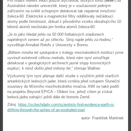
Pro finální měření vědci použili urychlovač těžkých iontů (
HIAF
) na
Australské národní univerzitě, který je v současnosti jediným
zařízením na světě schopným detekovat tak nepatrné množství
železa-60. Elektrické a magnetické filtry oddělovaly nežádoucí
atomy podle hmotnosti, dokud z původního vzorku obsahujícího 10
bilionů atomů nezůstala jen hrstka atomů železa-60.
„
Je to jako hledat jehlu na 50 000 fotbalových stadionech
naplněných senem až po střechu. Stroj najde jehlu za hodinu
,“
vysvětluje Annabel Rolofs z Univerzity v Bonnu.
„
Během mnoha let spolupráce s kolegy mezinárodních institucí jsme
vyvinuli extrémně citlivou metodu, která nám nyní umožňuje
detekovat v geologických archivech jasné stopy kosmických
explozí, k nimž došlo před miliony let
,“ shrnuje Wallner.
Výzkumný tým nyní plánuje další studie s využitím ještě starších
antarktických ledových jader, která vznikla před vstupem Sluneční
soustavy do Místního mezihvězdného mračna. AWI se také podílí
na projektu Beyond EPICA – Oldest Ice, jehož cílem je získat
ledová jádra sahající ještě dále do historie Země.
Zdroj:
https://scitechdaily.com/scientists-find-evidence-earth-is-
drifting-through-the-ashes-of-an-exploded-star/
autor: František Martinek