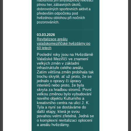
nabídnout jim smysluplnou rekreaci
plnou her, zábavných úkolů,
dobrovolných sportovních aktivit a
především odpočinku pod
hvězdnou oblohou při nočních
pozorováních.
03.03.2026
Revitalizace areálu
valašskomeziříčské hvězdárny po
60 letech
Poslední roky jsou na Hvězdárně
Valašské Meziříčí ve znamení
velkých změn v základní
infrastruktuře celého areálu.
Zatím většina změn probíhala tak
trochu skrytě, ať už proto, že se
jednalo o opravy či úpravy
interiérů nebo proto, že byla
skryta za hradbou stromů. První
velkou změnou bylo vybudování
nového objektu Kulturního a
kreativního centra na ulici J. K.
Tyla a nyní se dostáváme do
další etapy, která je svou
povahou velmi zřetelná. Jedná se
o komplexní revitalizaci oplocení
a areálu hvězdárny.