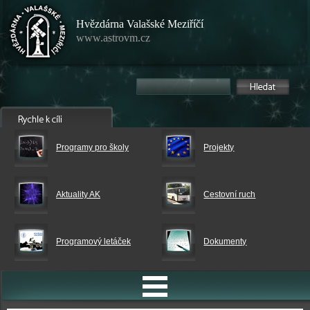
Hvězdárna Valašské Meziříčí
www.astrovm.cz
Programy pro školy
Projekty
Aktuality AK
Cestovní ruch
Programový letáček
Dokumenty