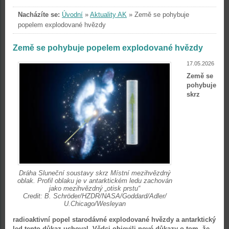
Nacházíte se:
Úvodní
»
Aktuality AK
»
Země se pohybuje
popelem explodované hvězdy
Země se pohybuje popelem explodované hvězdy
17.05.2026
Země se
pohybuje
skrz
Dráha Sluneční soustavy skrz Místní mezihvězdný
oblak. Profil oblaku je v antarktickém ledu zachován
jako mezihvězdný „otisk prstu“
Credit: B. Schröder/HZDR/NASA/Goddard/Adler/
U.Chicago/Wesleyan
radioaktivní popel starodávné explodované hvězdy a antarktický
led tento důkaz uchoval. Vědci objevili nové důkazy o tom, že