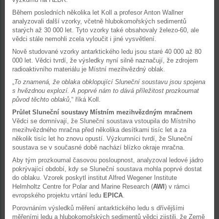
Během posledních několika let Koll a profesor Anton Wallner
analyzovali další vzorky, včetně hlubokomořských sedimentů
starých až 30 000 let. Tyto vzorky také obsahovaly železo-60, ale
vědci stále nemohli zcela vyloučit i jiné vysvětlení.
Nově studované vzorky antarktického ledu jsou staré 40 000 až 80
000 let. Vědci tvrdí, že výsledky nyní silně naznačují, že zdrojem
radioaktivního materiálu je Místní mezihvězdný oblak.
„
To znamená, že oblaka obklopující Sluneční soustavu jsou spojena
s hvězdnou explozí. A poprvé nám to dává příležitost prozkoumat
původ těchto oblaků
,“ říká Koll.
Průlet Sluneční soustavy Místním mezihvězdným mračnem
Vědci se domnívají, že Sluneční soustava vstoupila do Místního
mezihvězdného mračna před několika desítkami tisíc let a za
několik tisíc let ho znovu opustí. Výzkumníci tvrdí, že Sluneční
soustava se v současné době nachází blízko okraje mračna.
Aby tým prozkoumal časovou posloupnost, analyzoval ledové jádro
pokrývající období, kdy se Sluneční soustava mohla poprvé dostat
do oblaku. Vzorek poskytl institut Alfred Wegener Institute
Helmholtz Centre for Polar and Marine Research (
AWI
) v rámci
evropského projektu vrtání ledu
EPICA
.
Porovnáním výsledků měření antarktického ledu s dřívějšími
měřeními ledu a hlubokomořských sedimentů vědci zjistili, že Země