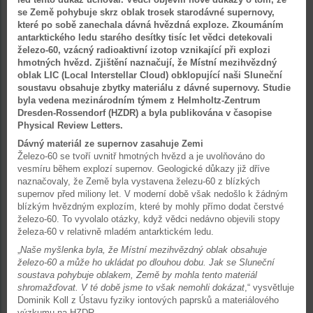
se Země pohybuje skrz oblak trosek starodávné supernovy,
které po sobě zanechala dávná hvězdná exploze. Zkoumáním
antarktického ledu starého desítky tisíc let vědci detekovali
železo-60, vzácný radioaktivní izotop vznikající při explozi
hmotných hvězd. Zjištění naznačují, že Místní mezihvězdný
oblak LIC (Local Interstellar Cloud) obklopující naši Sluneční
soustavu obsahuje zbytky materiálu z dávné supernovy. Studie
byla vedena mezinárodním týmem z Helmholtz-Zentrum
Dresden-Rossendorf (HZDR) a byla publikována v časopise
Physical Review Letters.
Dávný materiál ze supernov zasahuje Zemi
Železo-60 se tvoří uvnitř hmotných hvězd a je uvolňováno do
vesmíru během explozí supernov. Geologické důkazy již dříve
naznačovaly, že Země byla vystavena železu-60 z blízkých
supernov před miliony let. V moderní době však nedošlo k žádným
blízkým hvězdným explozím, které by mohly přímo dodat čerstvé
železo-60. To vyvolalo otázky, když vědci nedávno objevili stopy
železa-60 v relativně mladém antarktickém ledu.
„
Naše myšlenka byla, že Místní mezihvězdný oblak obsahuje
železo-60 a může ho ukládat po dlouhou dobu. Jak se Sluneční
soustava pohybuje oblakem, Země by mohla tento materiál
shromažďovat. V té době jsme to však nemohli dokázat
,“ vysvětluje
Dominik Koll z Ústavu fyziky iontových paprsků a materiálového
výzkumu na HZDR.