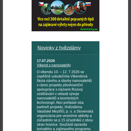
Novinky z hvězdárny
17.07.2026
Víkend s nanosatelity
O víkendu 10. – 12. 7 2026 se
úspěšně uskutečnila Víkendová
škola návrhu a stavby nanosatelitů
v rámci projektu přeshraniční
spolupráce s názvem Rozvoj
vzdělávání v oblasti vývoje
nanosatelitů a kosmických
technologií. Akci pořádali oba
partneři projektu, Hvězdárna
Valašské Meziříčí, p. o. a Slovenská
organizácia pre vesmírné aktivity a
zúčastnilo se ji 15 účastníků z obou
stran hranice. Součástí opravdu
bohatého a zajímavého programu