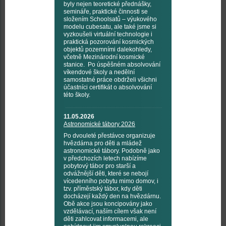
byly nejen teoretické přednášky,
semináře, praktické činnosti se
složením Schoolsatů – výukového
modelu cubesatu, ale také jsme si
vyzkoušeli virtuální technologie i
praktická pozorování kosmických
objektů pozemními dalekohledy,
včetně Mezinárodní kosmické
stanice. Po úspěšném absolvování
víkendové školy a nedělní
samostatné práce obdrželi všichni
účastníci certifikát o absolvování
této školy.
11.05.2026
Astronomické tábory 2026
Po dvouleté přestávce organizuje
hvězdárna pro děti a mládež
astronomické tábory. Podobně jako
v předchozích letech nabízíme
pobytový tábor pro starší a
odvážnější děti, které se nebojí
vícedenního pobytu mimo domov, i
tzv. příměstský tábor, kdy děti
docházejí každý den na hvězdárnu.
Obě akce jsou koncipovány jako
vzdělávací, naším cílem však není
děti zahlcovat informacemi, ale