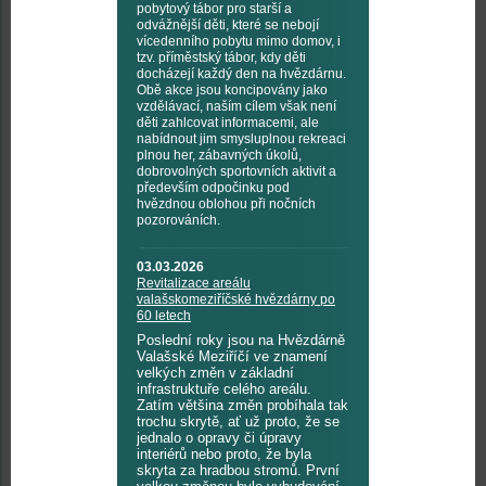
pobytový tábor pro starší a
odvážnější děti, které se nebojí
vícedenního pobytu mimo domov, i
tzv. příměstský tábor, kdy děti
docházejí každý den na hvězdárnu.
Obě akce jsou koncipovány jako
vzdělávací, naším cílem však není
děti zahlcovat informacemi, ale
nabídnout jim smysluplnou rekreaci
plnou her, zábavných úkolů,
dobrovolných sportovních aktivit a
především odpočinku pod
hvězdnou oblohou při nočních
pozorováních.
03.03.2026
Revitalizace areálu
valašskomeziříčské hvězdárny po
60 letech
Poslední roky jsou na Hvězdárně
Valašské Meziříčí ve znamení
velkých změn v základní
infrastruktuře celého areálu.
Zatím většina změn probíhala tak
trochu skrytě, ať už proto, že se
jednalo o opravy či úpravy
interiérů nebo proto, že byla
skryta za hradbou stromů. První