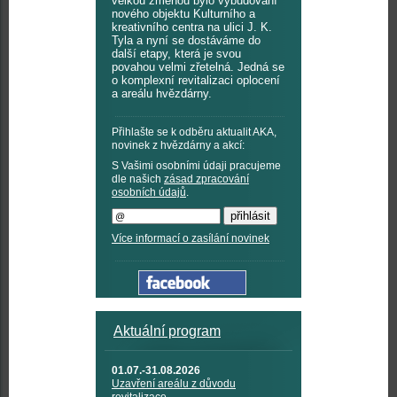
velkou změnou bylo vybudování
nového objektu Kulturního a
kreativního centra na ulici J. K.
Tyla a nyní se dostáváme do
další etapy, která je svou
povahou velmi zřetelná. Jedná se
o komplexní revitalizaci oplocení
a areálu hvězdárny.
Přihlašte se k odběru aktualit AKA,
novinek z hvězdárny a akcí:
S Vašimi osobními údaji pracujeme
dle našich
zásad zpracování
osobních údajů
.
Více informací o zasílání novinek
Aktuální program
01.07.-31.08.2026
Uzavření areálu z důvodu