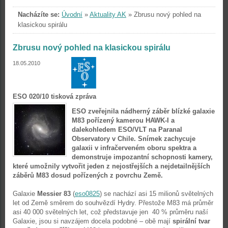
Nacházíte se:
Úvodní
»
Aktuality AK
»
Zbrusu nový pohled na
klasickou spirálu
Zbrusu nový pohled na klasickou spirálu
18.05.2010
ESO 020/10 tisková zpráva
ESO zveřejnila nádherný záběr blízké galaxie
M83 pořízený kamerou HAWK-I a
dalekohledem ESO/VLT na Paranal
Observatory v Chile. Snímek zachycuje
galaxii v infračerveném oboru spektra a
demonstruje impozantní schopnosti kamery,
které umožnily vytvořit jeden z nejostřejších a nejdetailnějších
záběrů M83 dosud pořízených z povrchu Země.
Galaxie
Messier 83
(
eso0825
) se nachází asi 15 milionů světelných
let od Země směrem do souhvězdí Hydry. Přestože M83 má průměr
asi 40 000 světelných let, což představuje jen 40 % průměru naší
Galaxie, jsou si navzájem docela podobné – obě mají
spirální tvar