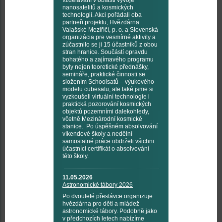
vzdělávání v oblasti vývoje
nanosatelitů a kosmických
technologií. Akci pořádali oba
partneři projektu, Hvězdárna
Valašské Meziříčí, p. o. a Slovenská
organizácia pre vesmírné aktivity a
zúčastnilo se ji 15 účastníků z obou
stran hranice. Součástí opravdu
bohatého a zajímavého programu
byly nejen teoretické přednášky,
semináře, praktické činnosti se
složením Schoolsatů – výukového
modelu cubesatu, ale také jsme si
vyzkoušeli virtuální technologie i
praktická pozorování kosmických
objektů pozemními dalekohledy,
včetně Mezinárodní kosmické
stanice. Po úspěšném absolvování
víkendové školy a nedělní
samostatné práce obdrželi všichni
účastníci certifikát o absolvování
této školy.
11.05.2026
Astronomické tábory 2026
Po dvouleté přestávce organizuje
hvězdárna pro děti a mládež
astronomické tábory. Podobně jako
v předchozích letech nabízíme