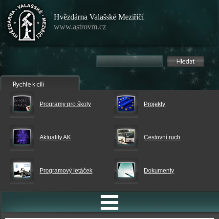
Hvězdárna Valašské Meziříčí
www.astrovm.cz
Programy pro školy
Projekty
Aktuality AK
Cestovní ruch
Programový letáček
Dokumenty