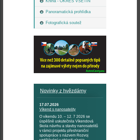
Kniha - OKRES VSETÍN
Panoramatická prohlídka
Fotografická soutež
Novinky z hvězdárny
17.07.2026
Víkend s nanosatelity
O víkendu 10. – 12. 7 2026 se
úspěšně uskutečnila Víkendová
škola návrhu a stavby nanosatelitů
v rámci projektu přeshraniční
spolupráce s názvem Rozvoj