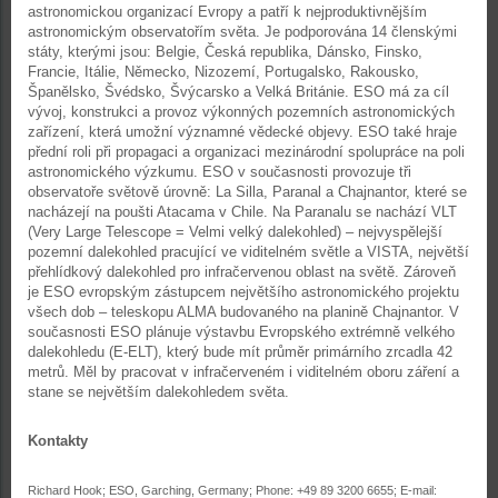
astronomickou organizací Evropy a patří k nejproduktivnějším
astronomickým observatořím světa. Je podporována 14 členskými
státy, kterými jsou: Belgie, Česká republika, Dánsko, Finsko,
Francie, Itálie, Německo, Nizozemí, Portugalsko, Rakousko,
Španělsko, Švédsko, Švýcarsko a Velká Británie. ESO má za cíl
vývoj, konstrukci a provoz výkonných pozemních astronomických
zařízení, která umožní významné vědecké objevy. ESO také hraje
přední roli při propagaci a organizaci mezinárodní spolupráce na poli
astronomického výzkumu. ESO v současnosti provozuje tři
observatoře světově úrovně: La Silla, Paranal a Chajnantor, které se
nacházejí na poušti Atacama v Chile. Na Paranalu se nachází VLT
(Very Large Telescope = Velmi velký dalekohled) – nejvyspělejší
pozemní dalekohled pracující ve viditelném světle a VISTA, největší
přehlídkový dalekohled pro infračervenou oblast na světě. Zároveň
je ESO evropským zástupcem největšího astronomického projektu
všech dob – teleskopu ALMA budovaného na planině Chajnantor. V
současnosti ESO plánuje výstavbu Evropského extrémně velkého
dalekohledu (E-ELT), který bude mít průměr primárního zrcadla 42
metrů. Měl by pracovat v infračerveném i viditelném oboru záření a
stane se největším dalekohledem světa.
Kontakty
Richard Hook; ESO, Garching, Germany; Phone: +49 89 3200 6655; E-mail: