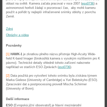
oblast na světě. Kamera začala pracovat v roce 2007 (
eso0736
) a
astronomové horlivě žádají o pozorovací čas, aby mohli kameru
použít a pořídit ty nejlepší infračervené snímky oblohy z povrchu
Země.
Zdroj
Obrázky a videa
Poznámky
[1]
HAWK-1
je zkratkou plného názvu přístroje High-Acuity Wide-
field K-band Imager (širokoúhlá kamera s vysokým rozlišením pro K
pásmo). Technické detaily ohledně tohoto zařízení naleznete
například ve starších ESO Zprávách (
eso0736
).
[2]
Data použitá pro vytvoření tohoto snímku byla získána týmem
Marka Gielese (University of Cambridge) a Yuri Beletskyho (ESO).
Zpracování dat a postprocessing provedl Mischa Schirmer
(University of Bonn).
Další informace
ESO
(Evropská jižní observatoř) je hlavní mezinárodní