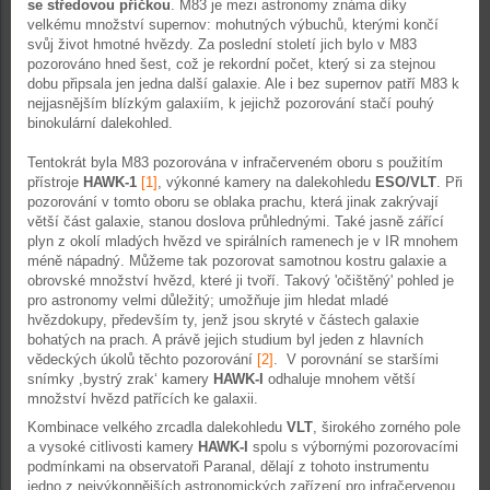
se středovou příčkou
. M83 je mezi astronomy známa díky
velkému množství supernov: mohutných výbuchů, kterými končí
svůj život hmotné hvězdy. Za poslední století jich bylo v M83
pozorováno hned šest, což je rekordní počet, který si za stejnou
dobu připsala jen jedna další galaxie. Ale i bez supernov patří M83 k
nejjasnějším blízkým galaxiím, k jejichž pozorování stačí pouhý
binokulární dalekohled.
Tentokrát byla M83 pozorována v infračerveném oboru s použitím
přístroje
HAWK-1
[1]
, výkonné kamery na dalekohledu
ESO/VLT
. Při
pozorování v tomto oboru se oblaka prachu, která jinak zakrývají
větší část galaxie, stanou doslova průhlednými. Také jasně zářící
plyn z okolí mladých hvězd ve spirálních ramenech je v IR mnohem
méně nápadný. Můžeme tak pozorovat samotnou kostru galaxie a
obrovské množství hvězd, které ji tvoří. Takový 'očištěný' pohled je
pro astronomy velmi důležitý; umožňuje jim hledat mladé
hvězdokupy, především ty, jenž jsou skryté v částech galaxie
bohatých na prach. A právě jejich studium byl jeden z hlavních
vědeckých úkolů těchto pozorování
[2]
. V porovnání se staršími
snímky ,bystrý zrak‘ kamery
HAWK-I
odhaluje mnohem větší
množství hvězd patřících ke galaxii.
Kombinace velkého zrcadla dalekohledu
VLT
, širokého zorného pole
a vysoké citlivosti kamery
HAWK-I
spolu s výbornými pozorovacími
podmínkami na observatoři Paranal, dělají z tohoto instrumentu
jedno z nejvýkonnějších astronomických zařízení pro infračervenou