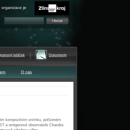
 organizace je
gramový letáček
Dokumenty
tem
O nás
ém kompozitním snímku, pořízeném
T a rentgenové observatoře Chandra