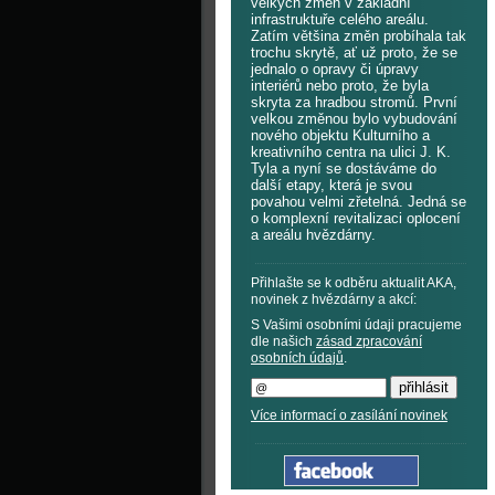
velkých změn v základní
infrastruktuře celého areálu.
Zatím většina změn probíhala tak
trochu skrytě, ať už proto, že se
jednalo o opravy či úpravy
interiérů nebo proto, že byla
skryta za hradbou stromů. První
velkou změnou bylo vybudování
nového objektu Kulturního a
kreativního centra na ulici J. K.
Tyla a nyní se dostáváme do
další etapy, která je svou
povahou velmi zřetelná. Jedná se
o komplexní revitalizaci oplocení
a areálu hvězdárny.
Přihlašte se k odběru aktualit AKA,
novinek z hvězdárny a akcí:
S Vašimi osobními údaji pracujeme
dle našich
zásad zpracování
osobních údajů
.
Více informací o zasílání novinek