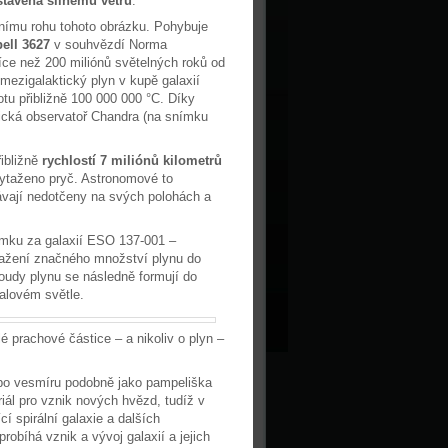
stavená silnému větru
.
rnímu rohu tohoto obrázku. Pohybuje
ell 3627
v souhvězdí Norma
více než 200 miliónů světelných roků od
mezigalaktický plyn v kupě galaxií
otu přibližně 100 000 000 °C. Díky
mická observatoř Chandra (na snímku
ibližně
rychlostí 7 miliónů kilometrů
vytaženo pryč. Astronomové to
távají nedotčeny na svých polohách a
mku za galaxií ESO 137-001 –
ytažení značného množství plynu do
roudy plynu se následně formují do
alovém světle.
 prachové částice – a nikoliv o plyn –
po vesmíru podobně jako pampeliška
riál pro vznik nových hvězd, tudíž v
í spirální galaxie a dalších
obíhá vznik a vývoj galaxií a jejich