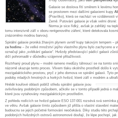
X-ray Observatory, jako
obří pampeliška vy
Galaxie se doslova řítí směrem k levému ho
se prostorem mezi dalšími galaxiemi kupy
Ab
(Pravítko), která se nachází ve vzdálenosti 
Země. Putování galaxie je však velmi drsné: 
Norma je sice řídký, avšak je zahřátý na tepl
tomu intenzivně září v oboru rentgenového záření, které detekovala kos
znázorněno modrou barvou).
Spirální galaxie proniká žhavým plynem uvnitř kupy takovým tempem – př
za hodinu
– že velké množství jejího vlastního plynu bylo zachyceno a 
označují jako „svlékání galaxie“. Hvězdy představující pádící galaxii zůs
drží pohromadě v důsledku vzájemné přitažlivosti.
Roztrhaný proud plynu – modré rameno medůzy táhnoucí se na tomto sní
názorně ukazuje tento proces. Vlivem tlaku okolního prostředí došlo k v
mezigalaktického prostoru, pryč z jeho domova ve spirální galaxii. Tyto p
podoby mladých hmotných a horkých hvězd, které září v modrém a ultrafi
Hnědé kouřové oblasti poblíž středu spirální galaxie jsou
ovlivňovány podobným způsobem, ačkoliv se v tomto případě jedná o malé
které jsou vytahovány mezigalaktickým prostředím.
Z pohledu rodících se hvězd galaxie ESO 137-001 rozsévá svá semínka 
ve větru. Avšak galaxie tímto způsobem již přišla o vlastní stavební mate
budoucnu se jejich početné formování neočekává. Díky studiu této prchajíc
podobných hvězdných ostrovů astronomové doufají, že lépe pochopí, jak pr