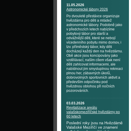
11.05.2026
Astronomické tábory 2026
Po dvouleté přestávce organizuje
hvězdárna pro děti a mládež
astronomické tábory. Podobně jako
v předchozích letech nabízíme
pobytový tábor pro starší a
odvážnější děti, které se nebojí
vícedenního pobytu mimo domov, i
tzv. příměstský tábor, kdy děti
docházejí každý den na hvězdárnu.
Obě akce jsou koncipovány jako
vzdělávací, naším cílem však není
děti zahlcovat informacemi, ale
nabídnout jim smysluplnou rekreaci
plnou her, zábavných úkolů,
dobrovolných sportovních aktivit a
především odpočinku pod
hvězdnou oblohou při nočních
pozorováních.
03.03.2026
Revitalizace areálu
valašskomeziříčské hvězdárny po
60 letech
Poslední roky jsou na Hvězdárně
Valašské Meziříčí ve znamení