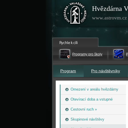
Hvězdárna V
www.astrovm.cz
Programy pro školy
P
Program
Pro návštěvníky
Omezení v areálu hvězdárny
Otevírací doba a vstupné
Cestovní ruch »
Skupinové návštěvy