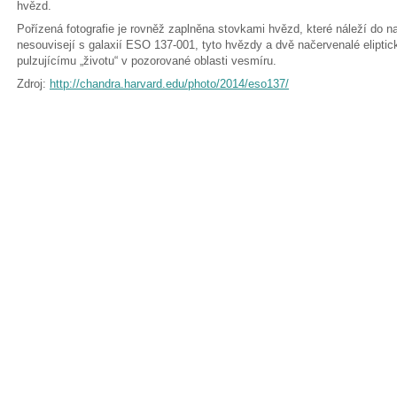
hvězd.
Pořízená fotografie je rovněž zaplněna stovkami hvězd, které náleží do n
nesouvisejí s galaxií ESO 137-001, tyto hvězdy a dvě načervenalé eliptick
pulzujícímu „životu“ v pozorované oblasti vesmíru.
Zdroj:
http://chandra.harvard.edu/photo/2014/eso137/