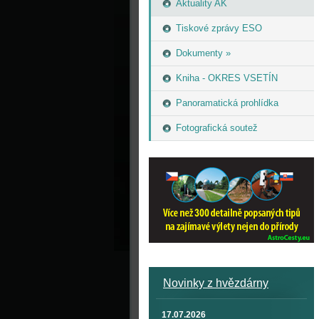
Aktuality AK
Tiskové zprávy ESO
Dokumenty »
Kniha - OKRES VSETÍN
Panoramatická prohlídka
Fotografická soutež
Novinky z hvězdárny
17.07.2026