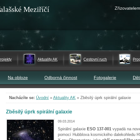
alašské Meziříčí
Zřizovatelem
rojekty
Aktuality AK
Cestovní ruch
Pro
Na obloze
Odborná činnost
Fotogalerie
Dě
Nacházíte se:
Úvodní
»
Aktuality AK
»
Zběsilý úprk spirální galaxie
Zběsilý úprk spirální galaxie
09.03.2014
Spirální galaxie
ESO 137-001
vypadá na nov
pomocí Hubblova kosmického dalekohledu HS