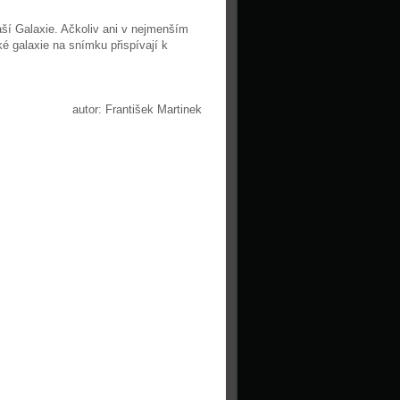
aší Galaxie. Ačkoliv ani v nejmenším
é galaxie na snímku přispívají k
autor: František Martinek