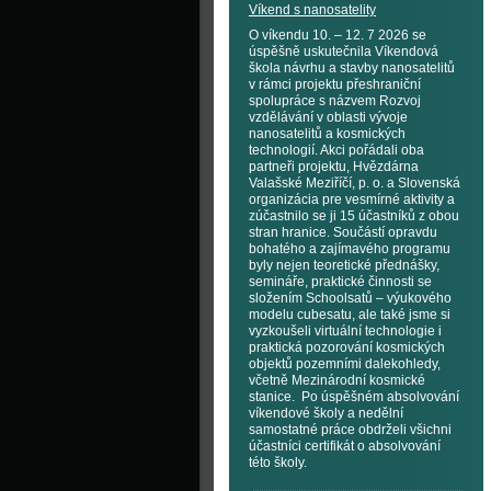
Víkend s nanosatelity
O víkendu 10. – 12. 7 2026 se
úspěšně uskutečnila Víkendová
škola návrhu a stavby nanosatelitů
v rámci projektu přeshraniční
spolupráce s názvem Rozvoj
vzdělávání v oblasti vývoje
nanosatelitů a kosmických
technologií. Akci pořádali oba
partneři projektu, Hvězdárna
Valašské Meziříčí, p. o. a Slovenská
organizácia pre vesmírné aktivity a
zúčastnilo se ji 15 účastníků z obou
stran hranice. Součástí opravdu
bohatého a zajímavého programu
byly nejen teoretické přednášky,
semináře, praktické činnosti se
složením Schoolsatů – výukového
modelu cubesatu, ale také jsme si
vyzkoušeli virtuální technologie i
praktická pozorování kosmických
objektů pozemními dalekohledy,
včetně Mezinárodní kosmické
stanice. Po úspěšném absolvování
víkendové školy a nedělní
samostatné práce obdrželi všichni
účastníci certifikát o absolvování
této školy.