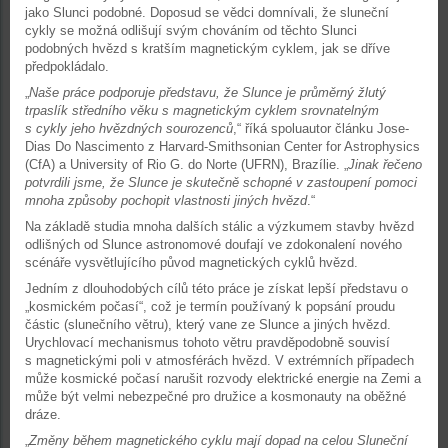
jako Slunci podobné. Doposud se vědci domnívali, že sluneční
cykly se možná odlišují svým chováním od těchto Slunci
podobných hvězd s kratším magnetickým cyklem, jak se dříve
předpokládalo.
„
Naše práce podporuje představu, že Slunce je průměrný žlutý
trpaslík středního věku s magnetickým cyklem srovnatelným
s cykly jeho hvězdných sourozenců
,“ říká spoluautor článku Jose-
Dias Do Nascimento z Harvard-Smithsonian Center for Astrophysics
(CfA) a University of Rio G. do Norte (UFRN), Brazílie. „
Jinak řečeno
potvrdili jsme, že Slunce je skutečně schopné v zastoupení pomoci
mnoha způsoby pochopit vlastnosti jiných hvězd
.“
Na základě studia mnoha dalších stálic a výzkumem stavby hvězd
odlišných od Slunce astronomové doufají ve zdokonalení nového
scénáře vysvětlujícího původ magnetických cyklů hvězd.
Jedním z dlouhodobých cílů této práce je získat lepší představu o
„kosmickém počasí“, což je termín používaný k popsání proudu
částic (slunečního větru), který vane ze Slunce a jiných hvězd.
Urychlovací mechanismus tohoto větru pravděpodobně souvisí
s magnetickými poli v atmosférách hvězd. V extrémních případech
může kosmické počasí narušit rozvody elektrické energie na Zemi a
může být velmi nebezpečné pro družice a kosmonauty na oběžné
dráze.
„
Změny během magnetického cyklu mají dopad na celou Sluneční