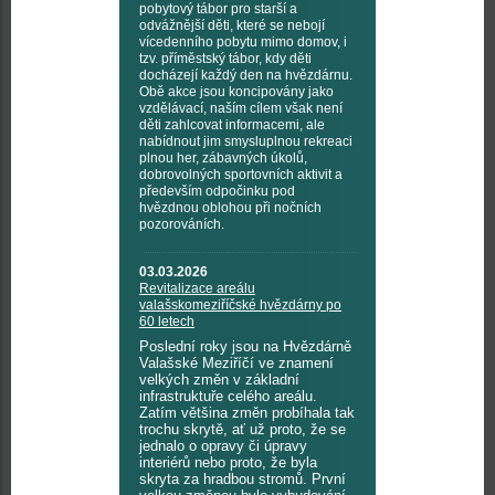
pobytový tábor pro starší a
odvážnější děti, které se nebojí
vícedenního pobytu mimo domov, i
tzv. příměstský tábor, kdy děti
docházejí každý den na hvězdárnu.
Obě akce jsou koncipovány jako
vzdělávací, naším cílem však není
děti zahlcovat informacemi, ale
nabídnout jim smysluplnou rekreaci
plnou her, zábavných úkolů,
dobrovolných sportovních aktivit a
především odpočinku pod
hvězdnou oblohou při nočních
pozorováních.
03.03.2026
Revitalizace areálu
valašskomeziříčské hvězdárny po
60 letech
Poslední roky jsou na Hvězdárně
Valašské Meziříčí ve znamení
velkých změn v základní
infrastruktuře celého areálu.
Zatím většina změn probíhala tak
trochu skrytě, ať už proto, že se
jednalo o opravy či úpravy
interiérů nebo proto, že byla
skryta za hradbou stromů. První