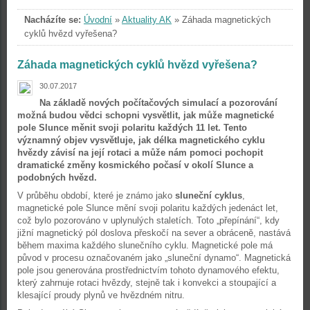
Nacházíte se:
Úvodní
»
Aktuality AK
»
Záhada magnetických
cyklů hvězd vyřešena?
Záhada magnetických cyklů hvězd vyřešena?
30.07.2017
Na základě nových počítačových simulací a pozorování
možná budou vědci schopni vysvětlit, jak může magnetické
pole Slunce měnit svoji polaritu každých 11 let. Tento
významný objev vysvětluje, jak délka magnetického cyklu
hvězdy závisí na její rotaci a může nám pomoci pochopit
dramatické změny kosmického počasí v okolí Slunce a
podobných hvězd.
V průběhu období, které je známo jako
sluneční cyklus
,
magnetické pole Slunce mění svoji polaritu každých jedenáct let,
což bylo pozorováno v uplynulých staletích. Toto „přepínání“, kdy
jižní magnetický pól doslova přeskočí na sever a obráceně, nastává
během maxima každého slunečního cyklu. Magnetické pole má
původ v procesu označovaném jako „sluneční dynamo“. Magnetická
pole jsou generována prostřednictvím tohoto dynamového efektu,
který zahrnuje rotaci hvězdy, stejně tak i konvekci a stoupající a
klesající proudy plynů ve hvězdném nitru.