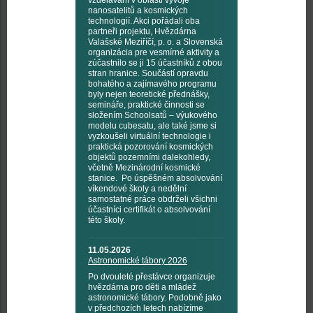
vzdělávání v oblasti vývoje
nanosatelitů a kosmických
technologií. Akci pořádali oba
partneři projektu, Hvězdárna
Valašské Meziříčí, p. o. a Slovenská
organizácia pre vesmírné aktivity a
zúčastnilo se ji 15 účastníků z obou
stran hranice. Součástí opravdu
bohatého a zajímavého programu
byly nejen teoretické přednášky,
semináře, praktické činnosti se
složením Schoolsatů – výukového
modelu cubesatu, ale také jsme si
vyzkoušeli virtuální technologie i
praktická pozorování kosmických
objektů pozemními dalekohledy,
včetně Mezinárodní kosmické
stanice. Po úspěšném absolvování
víkendové školy a nedělní
samostatné práce obdrželi všichni
účastníci certifikát o absolvování
této školy.
11.05.2026
Astronomické tábory 2026
Po dvouleté přestávce organizuje
hvězdárna pro děti a mládež
astronomické tábory. Podobně jako
v předchozích letech nabízíme