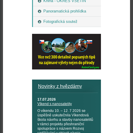
Kniha - OKRES VSETÍN
Panoramatická prohlídka
Fotografická soutež
Novinky z hvězdárny
17.07.2026
Víkend s nanosatelity
O víkendu 10. – 12. 7 2026 se
úspěšně uskutečnila Víkendová
škola návrhu a stavby nanosatelitů
v rámci projektu přeshraniční
spolupráce s názvem Rozvoj