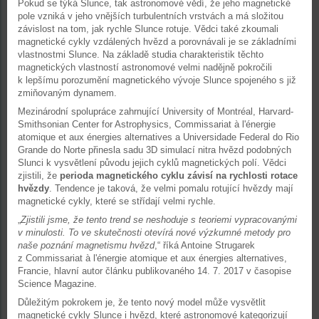
Pokud se týká Slunce, tak astronomové vědí, že jeho magnetické
pole vzniká v jeho vnějších turbulentních vrstvách a má složitou
závislost na tom, jak rychle Slunce rotuje. Vědci také zkoumali
magnetické cykly vzdálených hvězd a porovnávali je se základními
vlastnostmi Slunce. Na základě studia charakteristik těchto
magnetických vlastností astronomové velmi nadějně pokročili
k lepšímu porozumění magnetického vývoje Slunce spojeného s již
zmiňovaným dynamem.
Mezinárodní spolupráce zahrnující University of Montréal, Harvard-
Smithsonian Center for Astrophysics, Commissariat à l'énergie
atomique et aux énergies alternatives a Universidade Federal do Rio
Grande do Norte přinesla sadu 3D simulací nitra hvězd podobných
Slunci k vysvětlení původu jejich cyklů magnetických polí. Vědci
zjistili, že
perioda magnetického cyklu závisí na rychlosti rotace
hvězdy
. Tendence je taková, že velmi pomalu rotující hvězdy mají
magnetické cykly, které se střídají velmi rychle.
„
Zjistili jsme, že tento trend se neshoduje s teoriemi vypracovanými
v minulosti. To ve skutečnosti otevírá nové výzkumné metody pro
naše poznání magnetismu hvězd
,“ říká Antoine Strugarek
z Commissariat à l'énergie atomique et aux énergies alternatives,
Francie, hlavní autor článku publikovaného 14. 7. 2017 v časopise
Science Magazine.
Důležitým pokrokem je, že tento nový model může vysvětlit
magnetické cykly Slunce i hvězd, které astronomové kategorizují