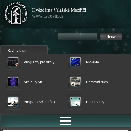
Hvězdárna Valašské Meziříčí
www.astrovm.cz
Programy pro školy
Projekty
Aktuality AK
Cestovní ruch
Programový letáček
Dokumenty