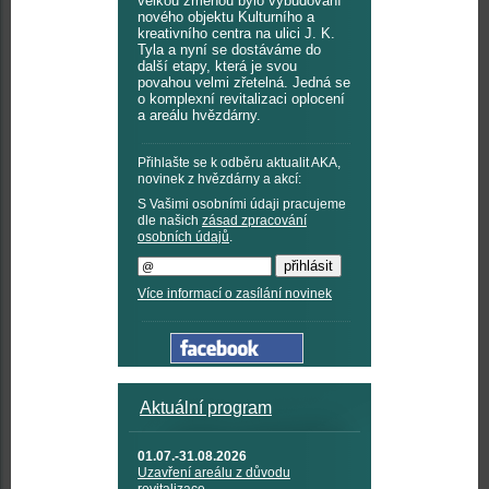
velkou změnou bylo vybudování
nového objektu Kulturního a
kreativního centra na ulici J. K.
Tyla a nyní se dostáváme do
další etapy, která je svou
povahou velmi zřetelná. Jedná se
o komplexní revitalizaci oplocení
a areálu hvězdárny.
Přihlašte se k odběru aktualit AKA,
novinek z hvězdárny a akcí:
S Vašimi osobními údaji pracujeme
dle našich
zásad zpracování
osobních údajů
.
Více informací o zasílání novinek
Aktuální program
01.07.-31.08.2026
Uzavření areálu z důvodu