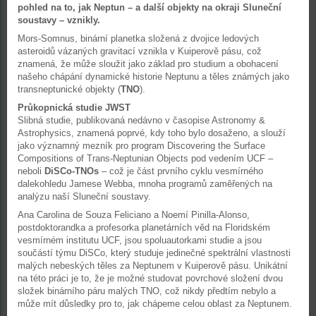
pohled na to, jak Neptun – a další objekty na okraji Sluneční
soustavy – vznikly.
Mors-Somnus, binární planetka složená z dvojice ledových
asteroidů vázaných gravitací vznikla v Kuiperově pásu, což
znamená, že může sloužit jako základ pro studium a obohacení
našeho chápání dynamické historie Neptunu a těles známých jako
transneptunické objekty (
TNO
).
Průkopnická studie JWST
Slibná studie, publikovaná nedávno v časopise Astronomy &
Astrophysics, znamená poprvé, kdy toho bylo dosaženo, a slouží
jako významný mezník pro program Discovering the Surface
Compositions of Trans-Neptunian Objects pod vedením UCF –
neboli
DiSCo-TNOs
– což je část prvního cyklu vesmírného
dalekohledu Jamese Webba, mnoha programů zaměřených na
analýzu naší Sluneční soustavy.
Ana Carolina de Souza Feliciano a Noemí Pinilla-Alonso,
postdoktorandka a profesorka planetárních věd na Floridském
vesmírném institutu UCF, jsou spoluautorkami studie a jsou
součástí týmu DiSCo, který studuje jedinečné spektrální vlastnosti
malých nebeských těles za Neptunem v Kuiperově pásu. Unikátní
na této práci je to, že je možné studovat povrchové složení dvou
složek binárního páru malých TNO, což nikdy předtím nebylo a
může mít důsledky pro to, jak chápeme celou oblast za Neptunem.