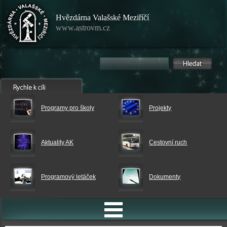
Hvězdárna Valašské Meziříčí
www.astrovm.cz
Programy pro školy
Projekty
Aktuality AK
Cestovní ruch
Programový letáček
Dokumenty