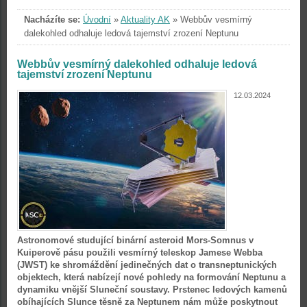
Nacházíte se:
Úvodní
»
Aktuality AK
»
Webbův vesmírný
dalekohled odhaluje ledová tajemství zrození Neptunu
Webbův vesmírný dalekohled odhaluje ledová
tajemství zrození Neptunu
12.03.2024
Astronomové studující binární asteroid Mors-Somnus v
Kuiperově pásu použili vesmírný teleskop Jamese Webba
(JWST) ke shromáždění jedinečných dat o transneptunických
objektech, která nabízejí nové pohledy na formování Neptunu a
dynamiku vnější Sluneční soustavy. Prstenec ledových kamenů
obíhajících Slunce těsně za Neptunem nám může poskytnout