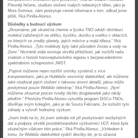
Přesněji řečeno, studium složení malých nebeských těles, jako je
Mors-Somnus, nám poskytuje cenné informace o tom, odkud jsme
přišli, říká Pinilla-Alonso.
Důsledky a budoucí výzkum
„
Zkoumáme, jak skutečná chemie a fyzika TNO odráží distribuci
molekul založených na uhlíku, kyslíku, dusíku a vodíku v oblacích,
ze kterých se zrodily planety, jejich měsíce a malá tělesa
,“ říká
Pinilla-Alonso. „
Tyto molekuly byly také původem života a vody na
Zemi
.“ Nicméně stále existuje skvělá příležitost, jak rozšířit naše
znalosti o historii transneptunického regionu s bezprecedentními
spektrálními schopnostmi JWST.
„
Poprvé můžeme nejen rozlišit snímky systémů s více
komponentami, jako je Hubbleův vesmírný dalekohled, ale můžeme
také studovat jejich složení s takovou úrovní detailů, jakou může
poskytnout pouze Webbův teleskop
,“ říká Pinilla-Alonso. „
Nyní
můžeme zkoumat proces tvorby těchto dvojplanetek jako nikdy
předtím
.“ Přestože Pinilla-Alonso vytvořila program DiSCo-TNOs,
důvěřuje svým kolegům, jako je de Souza Feliciano, že rozluští tyto
záhady a vytvoří hodnotný výzkum.
„
Jsem hrdá na to, že jsem sehrála roli při poskytování nezbytných
dat a podpory skvělé postdoktorandské výzkumnici UCF, která byla
skutečným vůdcem této práce
,“ říká Pinilla-Alonso. „
Vzhledem k
tomu, že Webbův dalekohled vydrží desítky let, je to úžasná