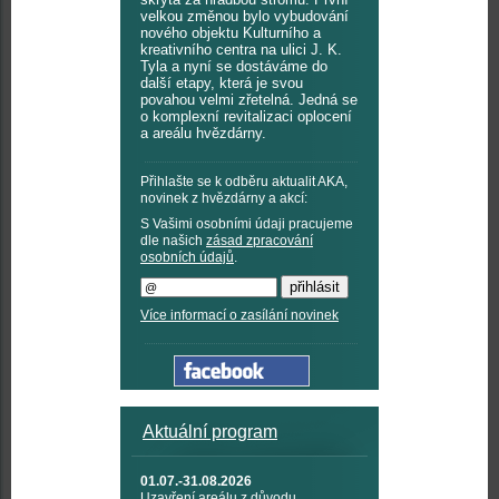
velkou změnou bylo vybudování
nového objektu Kulturního a
kreativního centra na ulici J. K.
Tyla a nyní se dostáváme do
další etapy, která je svou
povahou velmi zřetelná. Jedná se
o komplexní revitalizaci oplocení
a areálu hvězdárny.
Přihlašte se k odběru aktualit AKA,
novinek z hvězdárny a akcí:
S Vašimi osobními údaji pracujeme
dle našich
zásad zpracování
osobních údajů
.
Více informací o zasílání novinek
Aktuální program
01.07.-31.08.2026
Uzavření areálu z důvodu