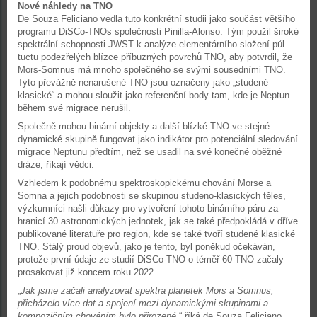
Nové náhledy na TNO
De Souza Feliciano vedla tuto konkrétní studii jako součást většího
programu DiSCo-TNOs společnosti Pinilla-Alonso. Tým použil široké
spektrální schopnosti JWST k analýze elementárního složení půl
tuctu podezřelých blízce příbuzných povrchů TNO, aby potvrdil, že
Mors-Somnus má mnoho společného se svými sousedními TNO.
Tyto převážně nenarušené TNO jsou označeny jako „studené
klasické“ a mohou sloužit jako referenční body tam, kde je Neptun
během své migrace nerušil.
Společně mohou binární objekty a další blízké TNO ve stejné
dynamické skupině fungovat jako indikátor pro potenciální sledování
migrace Neptunu předtím, než se usadil na své konečné oběžné
dráze, říkají vědci.
Vzhledem k podobnému spektroskopickému chování Morse a
Somna a jejich podobnosti se skupinou studeno-klasických těles,
výzkumníci našli důkazy pro vytvoření tohoto binárního páru za
hranicí 30 astronomických jednotek, jak se také předpokládá v dříve
publikované literatuře pro region, kde se také tvoří studené klasické
TNO. Stálý proud objevů, jako je tento, byl poněkud očekáván,
protože první údaje ze studií DiSCo-TNO o téměř 60 TNO začaly
prosakovat již koncem roku 2022.
„
Jak jsme začali analyzovat spektra planetek Mors a Somnus,
přicházelo více dat a spojení mezi dynamickými skupinami a
kompozičním chováním bylo přirozené
,“ říká de Souza Feliciano.