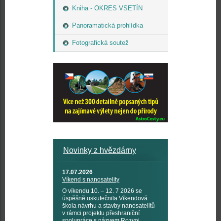
Kniha - OKRES VSETÍN
Panoramatická prohlídka
Fotografická soutež
Novinky z hvězdárny
17.07.2026
Víkend s nanosatelity
O víkendu 10. – 12. 7 2026 se
úspěšně uskutečnila Víkendová
škola návrhu a stavby nanosatelitů
v rámci projektu přeshraniční
spolupráce s názvem Rozvoj