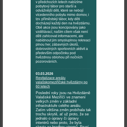
v předchozích letech nabízíme
pobytový tábor pro starší a
odvážnější děti, které se nebojí
vícedenního pobytu mimo domov, i
tzv. příměstský tábor, kdy děti
docházejí každý den na hvězdárnu.
Obě akce jsou koncipovány jako
vzdělávací, naším cílem však není
děti zahlcovat informacemi, ale
nabídnout jim smysluplnou rekreaci
plnou her, zábavných úkolů,
dobrovolných sportovních aktivit a
především odpočinku pod
hvězdnou oblohou při nočních
pozorováních.
03.03.2026
Revitalizace areálu
valašskomeziříčské hvězdárny po
60 letech
Poslední roky jsou na Hvězdárně
Valašské Meziříčí ve znamení
velkých změn v základní
infrastruktuře celého areálu.
Zatím většina změn probíhala tak
trochu skrytě, ať už proto, že se
jednalo o opravy či úpravy
interiérů nebo proto, že byla
skryta za hradbou stromů. První