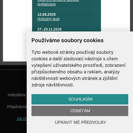
revitalizace
12.08.2026
Hvězdný duel
27.-29.11.2026
KOSMONAUTIKA, RAKETOVÁ
TECHNIKA A KOSMICKÉ
Používáme soubory cookies
TECHNOLOGIE
Tyto webové stránky používají soubory
cookies a další sledovací nástroje s cílem
vylepšení uživatelského prostředí, zobrazení
přizpůsobeného obsahu a reklam, analýzy
návštěvnosti webových stránek a zjištění
zdroje návštěvnosti.
Hvězdárna Valašské Meziříčí, příspěvková organizace, Vsetínská 78, 757
SOUHLASÍM
01 Valašské Meziříčí
Příspěvková organizace Zlínského kraje. Telefon:
571 611 928
, Mobil:
777
ODMÍTÁM
277 134
, E-mail:
info@astrovm.cz
Jak chráníme Vaše osobní údaje
|
Nastavení cookies
| Vyrobil:
UPRAVIT MÉ PŘEDVOLBY
WebConsult.cz