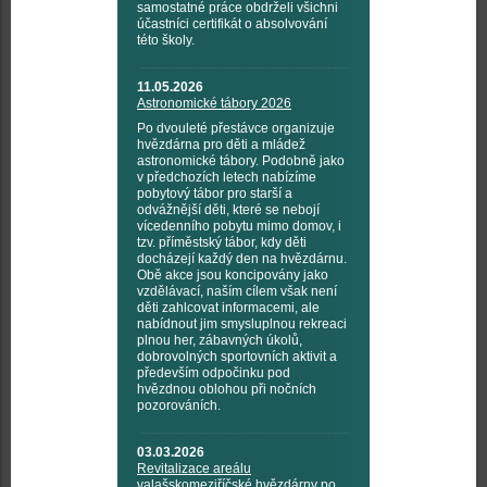
samostatné práce obdrželi všichni
účastníci certifikát o absolvování
této školy.
11.05.2026
Astronomické tábory 2026
Po dvouleté přestávce organizuje
hvězdárna pro děti a mládež
astronomické tábory. Podobně jako
v předchozích letech nabízíme
pobytový tábor pro starší a
odvážnější děti, které se nebojí
vícedenního pobytu mimo domov, i
tzv. příměstský tábor, kdy děti
docházejí každý den na hvězdárnu.
Obě akce jsou koncipovány jako
vzdělávací, naším cílem však není
děti zahlcovat informacemi, ale
nabídnout jim smysluplnou rekreaci
plnou her, zábavných úkolů,
dobrovolných sportovních aktivit a
především odpočinku pod
hvězdnou oblohou při nočních
pozorováních.
03.03.2026
Revitalizace areálu
valašskomeziříčské hvězdárny po