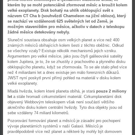
kterém by se mohl potenciálně zformovat měsíc a kroužit kolem
velké exoplanety. Disk bohatý na uhlík obklopující svět s
názvem CT Cha b (souhvězdí Chameleon na jižní obloze), který
se nachází ve vzdálenosti 625 světelných let od Země, je
možným staveništěm pro měsíce, ačkoliv v datech z teleskopu
žádné měsíce detekovány nebyly.
Sluneční soustava obsahuje osm velkých planet a více než 400
známých měsíců obíhajících kolem šesti z těchto oběžnic. Odkud
se všechny vzaly? Existuje několik mechanismů jejich vzniku.
Argumentem pro velké měsíce, jako jsou čtyři galileovské satelity
kolem Jupitera, je to, že se zhustily z prachového a plynného disku
obklopujícího planetu, když se zformovala. To se ale stalo před více
než 4 miliardami let a dnes existuje jen málo forenzních důkazů.
JWST nyní poskytl první přímý pohled na materiál v disku kolem
velké exoplanety.
Mladá hvězda, kolem které planeta obíhá, je stará
pouze 2 miliony
let
a stále hromadí cirkumstelární materiál. Cirkumplanetární disk
objevený Webbovým teleskopem však není součástí většího
akrečního disku kolem centrální hvězdy. Tyto dva objekty jsou od
sebe vzdáleny 74 miliard kilometrů.
Pozorování formování planet a měsíců je zásadní pro pochopení
vývoje planetárních systémů v naší Galaxii. Měsíců je
pravděpodobně více než planet a některé by mohly být domovem