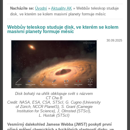
Nacházíte se:
Úvodní
»
Aktuality AK
»
Webbův teleskop studuje
disk, ve kterém se kolem masivní planety formuje měsíc
Webbův teleskop studuje disk, ve kterém se kolem
masivní planety formuje měsíc
30.09.2025
Disk bohatý na uhlík obklopuje svět s názvem
CT Cha B
Credit: NASA, ESA, CSA, STScI, G. Cugno (University
of Zürich, NCCR PlanetS), S. Grant (Carnegie
Institution for Science), J, Olmsted (STScI),
L. Hustak (STScI)
Vesmírný dalekohled Jamese Webba (JWST) poskytl první
přímá měření chemických a fyzikálních vlastností disku, ve