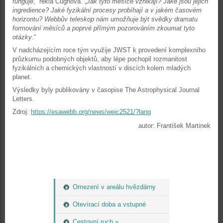
funguje
,“ řekla Cugnová. „
Jak tyto měsíce vznikají? Jaké jsou jejich
ingredience? Jaké fyzikální procesy probíhají a v jakém časovém
horizontu? Webbův teleskop nám umožňuje být svědky dramatu
formování měsíců a poprvé přímým pozorováním zkoumat tyto
otázky
.“
V nadcházejícím roce tým využije JWST k provedení komplexního
průzkumu podobných objektů, aby lépe pochopil rozmanitost
fyzikálních a chemických vlastností v discích kolem mladých
planet.
Výsledky byly publikovány v časopise The Astrophysical Journal
Letters.
Zdroj:
https://esawebb.org/news/weic2521/?lang
autor: František Martinek
Omezení v areálu hvězdárny
Otevírací doba a vstupné
Cestovní ruch »