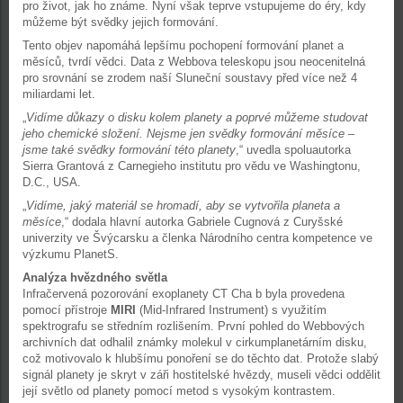
pro život, jak ho známe. Nyní však teprve vstupujeme do éry, kdy
můžeme být svědky jejich formování.
Tento objev napomáhá lepšímu pochopení formování planet a
měsíců, tvrdí vědci. Data z Webbova teleskopu jsou neocenitelná
pro srovnání se zrodem naší Sluneční soustavy před více než 4
miliardami let.
„
Vidíme důkazy o disku kolem planety a poprvé můžeme studovat
jeho chemické složení. Nejsme jen svědky formování měsíce –
jsme také svědky formování této planety
,“ uvedla spoluautorka
Sierra Grantová z Carnegieho institutu pro vědu ve Washingtonu,
D.C., USA.
„
Vidíme, jaký materiál se hromadí, aby se vytvořila planeta a
měsíce
,“ dodala hlavní autorka Gabriele Cugnová z Curyšské
univerzity ve Švýcarsku a členka Národního centra kompetence ve
výzkumu PlanetS.
Analýza hvězdného světla
Infračervená pozorování exoplanety CT Cha b byla provedena
pomocí přístroje
MIRI
(Mid-Infrared Instrument) s využitím
spektrografu se středním rozlišením. První pohled do Webbových
archivních dat odhalil známky molekul v cirkumplanetárním disku,
což motivovalo k hlubšímu ponoření se do těchto dat. Protože slabý
signál planety je skryt v záři hostitelské hvězdy, museli vědci oddělit
její světlo od planety pomocí metod s vysokým kontrastem.