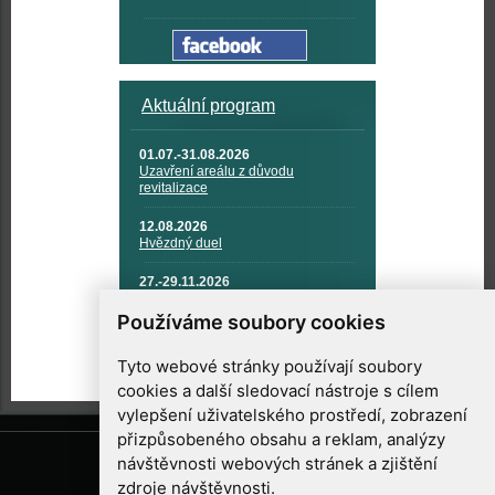
Aktuální program
01.07.-31.08.2026
Uzavření areálu z důvodu
revitalizace
12.08.2026
Hvězdný duel
27.-29.11.2026
KOSMONAUTIKA, RAKETOVÁ
TECHNIKA A KOSMICKÉ
Používáme soubory cookies
TECHNOLOGIE
Tyto webové stránky používají soubory
cookies a další sledovací nástroje s cílem
vylepšení uživatelského prostředí, zobrazení
přizpůsobeného obsahu a reklam, analýzy
návštěvnosti webových stránek a zjištění
zdroje návštěvnosti.