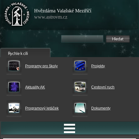
Hvězdárna Valašské Meziříčí
www.astrovm.cz
Programy pro školy
Projekty
Aktuality AK
Cestovní ruch
Programový letáček
Dokumenty