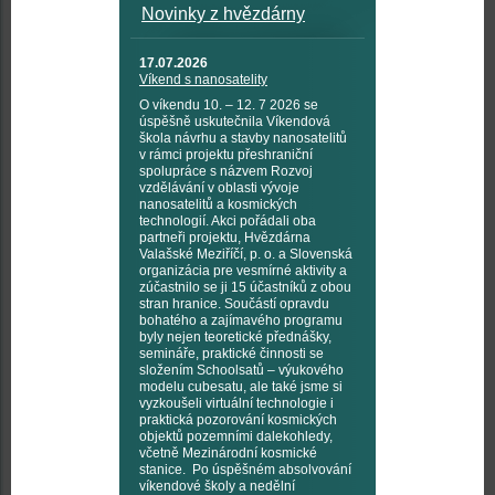
Novinky z hvězdárny
17.07.2026
Víkend s nanosatelity
O víkendu 10. – 12. 7 2026 se
úspěšně uskutečnila Víkendová
škola návrhu a stavby nanosatelitů
v rámci projektu přeshraniční
spolupráce s názvem Rozvoj
vzdělávání v oblasti vývoje
nanosatelitů a kosmických
technologií. Akci pořádali oba
partneři projektu, Hvězdárna
Valašské Meziříčí, p. o. a Slovenská
organizácia pre vesmírné aktivity a
zúčastnilo se ji 15 účastníků z obou
stran hranice. Součástí opravdu
bohatého a zajímavého programu
byly nejen teoretické přednášky,
semináře, praktické činnosti se
složením Schoolsatů – výukového
modelu cubesatu, ale také jsme si
vyzkoušeli virtuální technologie i
praktická pozorování kosmických
objektů pozemními dalekohledy,
včetně Mezinárodní kosmické
stanice. Po úspěšném absolvování
víkendové školy a nedělní