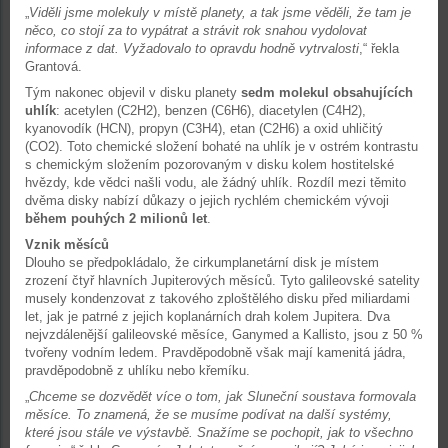
„
Viděli jsme molekuly v místě planety, a tak jsme věděli, že tam je
něco, co stojí za to vypátrat a strávit rok snahou vydolovat
informace z dat. Vyžadovalo to opravdu hodně vytrvalosti
,“ řekla
Grantová.
Tým nakonec objevil v disku planety
sedm molekul obsahujících
uhlík
: acetylen (C2H2), benzen (C6H6), diacetylen (C4H2),
kyanovodík (HCN), propyn (C3H4), etan (C2H6) a oxid uhličitý
(CO2). Toto chemické složení bohaté na uhlík je v ostrém kontrastu
s chemickým složením pozorovaným v disku kolem hostitelské
hvězdy, kde vědci našli vodu, ale žádný uhlík. Rozdíl mezi těmito
dvěma disky nabízí důkazy o jejich rychlém chemickém vývoji
během pouhých 2 milionů let
.
Vznik měsíců
Dlouho se předpokládalo, že cirkumplanetární disk je místem
zrození čtyř hlavních Jupiterových měsíců. Tyto galileovské satelity
musely kondenzovat z takového zploštělého disku před miliardami
let, jak je patrné z jejich koplanárních drah kolem Jupitera. Dva
nejvzdálenější galileovské měsíce, Ganymed a Kallisto, jsou z 50 %
tvořeny vodním ledem. Pravděpodobně však mají kamenitá jádra,
pravděpodobně z uhlíku nebo křemíku.
„
Chceme se dozvědět více o tom, jak Sluneční soustava formovala
měsíce. To znamená, že se musíme podívat na další systémy,
které jsou stále ve výstavbě. Snažíme se pochopit, jak to všechno