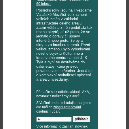
60 letech
Poslední roky jsou na Hvězdárně
Valašské Meziříčí ve znamení
velkých změn v základní
infrastruktuře celého areálu.
Zatím většina změn probíhala tak
trochu skrytě, ať už proto, že se
jednalo o opravy či úpravy
interiérů nebo proto, že byla
skryta za hradbou stromů. První
velkou změnou bylo vybudování
nového objektu Kulturního a
kreativního centra na ulici J. K.
Tyla a nyní se dostáváme do
další etapy, která je svou
povahou velmi zřetelná. Jedná se
o komplexní revitalizaci oplocení
a areálu hvězdárny.
Přihlašte se k odběru aktualit AKA,
novinek z hvězdárny a akcí:
S Vašimi osobními údaji pracujeme
dle našich
zásad zpracování
osobních údajů
.
Více informací o zasílání novinek