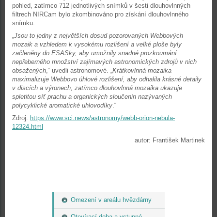
pohled, zatímco 712 jednotlivých snímků v šesti dlouhovlnných
filtrech NIRCam bylo zkombinováno pro získání dlouhovlnného
snímku.
„
Jsou to jedny z největších dosud pozorovaných Webbových
mozaik a vzhledem k vysokému rozlišení a velké ploše byly
začleněny do ESASky, aby umožnily snadné prozkoumání
nepřeberného množství zajímavých astronomických zdrojů v nich
obsažených
,“ uvedli astronomové. „
Krátkovlnná mozaika
maximalizuje Webbovo úhlové rozlišení, aby odhalila krásné detaily
v discích a výronech, zatímco dlouhovlnná mozaika ukazuje
spletitou síť prachu a organických sloučenin nazývaných
polycyklické aromatické uhlovodíky
.“
Zdroj:
https://www.sci.news/astronomy/webb-orion-nebula-
12324.html
autor: František Martinek
Omezení v areálu hvězdárny
Otevírací doba a vstupné