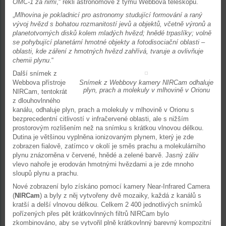
OMC-1 za nimi
,“ řekli astronomové z týmu Webbova teleskopu.
„
Mlhovina je pokladnicí pro astronomy studující formování a raný
vývoj hvězd s bohatou rozmanitostí jevů a objektů, včetně výronů a
planetotvorných disků kolem mladých hvězd; hnědé trpaslíky; volně
se pohybující planetární hmotné objekty a fotodisociační oblasti –
oblasti, kde záření z hmotných hvězd zahřívá, tvaruje a ovlivňuje
chemii plynu
.“
Další snímek z
Webbova přístroje
Snímek z Webbovy kamery NIRCam odhaluje
plyn, prach a molekuly v mlhovině v Orionu
NIRCam, tentokrát
z dlouhovlnného
kanálu, odhaluje plyn, prach a molekuly v mlhovině v Orionu s
bezprecedentní citlivostí v infračervené oblasti, ale s nižším
prostorovým rozlišením než na snímku s krátkou vlnovou délkou.
Dutina je většinou vyplněna ionizovaným plynem, který je zde
zobrazen fialově, zatímco v okolí je směs prachu a molekulárního
plynu znázorněna v červené, hnědé a zelené barvě. Jasný záliv
vlevo nahoře je erodován hmotnými hvězdami a je zde mnoho
sloupů plynu a prachu.
Nové zobrazení bylo získáno pomocí kamery Near-Infrared Camera
(
NIRCam
) a byly z něj vytvořeny dvě mozaiky, každá z kanálů s
kratší a delší vlnovou délkou. Celkem 2 400 jednotlivých snímků
pořízených přes pět krátkovlnných filtrů NIRCam bylo
zkombinováno, aby se vytvořil plně krátkovlnný barevný kompozitní