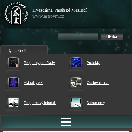
Hvězdárna Valašské Meziříčí
www.astrovm.cz
Programy pro školy
Projekty
Aktuality AK
Cestovní ruch
Programový letáček
Dokumenty