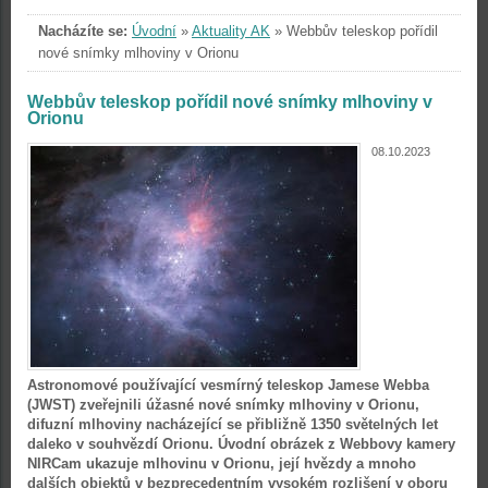
Nacházíte se:
Úvodní
»
Aktuality AK
»
Webbův teleskop pořídil
nové snímky mlhoviny v Orionu
Webbův teleskop pořídil nové snímky mlhoviny v
Orionu
08.10.2023
Astronomové používající vesmírný teleskop Jamese Webba
(JWST) zveřejnili úžasné nové snímky mlhoviny v Orionu,
difuzní mlhoviny nacházející se přibližně 1350 světelných let
daleko v souhvězdí Orionu. Úvodní obrázek z Webbovy kamery
NIRCam ukazuje mlhovinu v Orionu, její hvězdy a mnoho
dalších objektů v bezprecedentním vysokém rozlišení v oboru