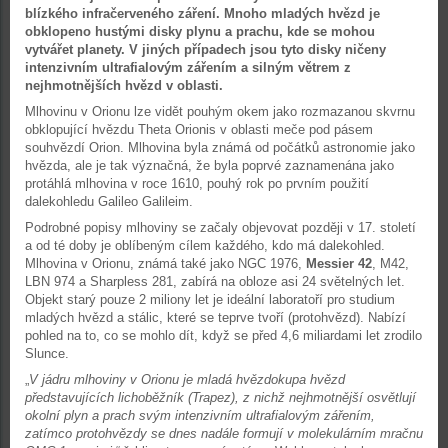
blízkého infračerveného záření. Mnoho mladých hvězd je
obklopeno hustými disky plynu a prachu, kde se mohou
vytvářet planety. V jiných případech jsou tyto disky ničeny
intenzivním ultrafialovým zářením a silným větrem z
nejhmotnějších hvězd v oblasti.
Mlhovinu v Orionu lze vidět pouhým okem jako rozmazanou skvrnu
obklopující hvězdu Theta Orionis v oblasti meče pod pásem
souhvězdí Orion. Mlhovina byla známá od počátků astronomie jako
hvězda, ale je tak význačná, že byla poprvé zaznamenána jako
protáhlá mlhovina v roce 1610, pouhý rok po prvním použití
dalekohledu Galileo Galileim.
Podrobné popisy mlhoviny se začaly objevovat později v 17. století
a od té doby je oblíbeným cílem každého, kdo má dalekohled.
Mlhovina v Orionu, známá také jako NGC 1976,
Messier 42
, M42,
LBN 974 a Sharpless 281, zabírá na obloze asi 24 světelných let.
Objekt starý pouze 2 miliony let je ideální laboratoří pro studium
mladých hvězd a stálic, které se teprve tvoří (protohvězd). Nabízí
pohled na to, co se mohlo dít, když se před 4,6 miliardami let zrodilo
Slunce.
„
V jádru mlhoviny v Orionu je mladá hvězdokupa hvězd
představujících lichoběžník (Trapez), z nichž nejhmotnější osvětlují
okolní plyn a prach svým intenzivním ultrafialovým zářením,
zatímco protohvězdy se dnes nadále formují v molekulárním mračnu