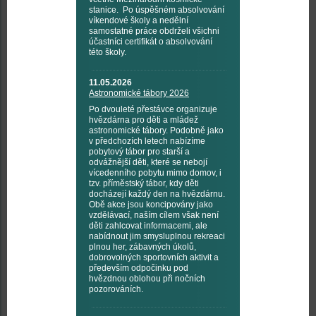
stanice. Po úspěšném absolvování
víkendové školy a nedělní
samostatné práce obdrželi všichni
účastníci certifikát o absolvování
této školy.
11.05.2026
Astronomické tábory 2026
Po dvouleté přestávce organizuje
hvězdárna pro děti a mládež
astronomické tábory. Podobně jako
v předchozích letech nabízíme
pobytový tábor pro starší a
odvážnější děti, které se nebojí
vícedenního pobytu mimo domov, i
tzv. příměstský tábor, kdy děti
docházejí každý den na hvězdárnu.
Obě akce jsou koncipovány jako
vzdělávací, naším cílem však není
děti zahlcovat informacemi, ale
nabídnout jim smysluplnou rekreaci
plnou her, zábavných úkolů,
dobrovolných sportovních aktivit a
především odpočinku pod
hvězdnou oblohou při nočních
pozorováních.