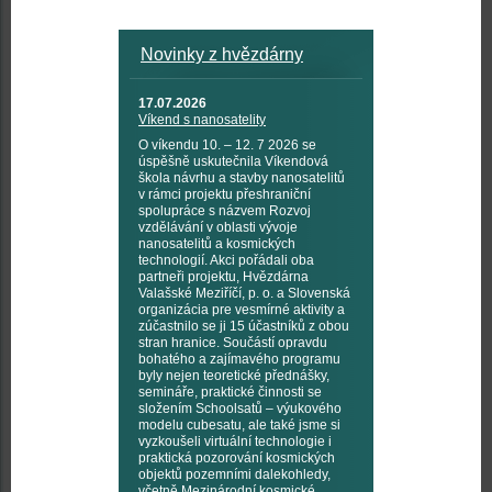
Novinky z hvězdárny
17.07.2026
Víkend s nanosatelity
O víkendu 10. – 12. 7 2026 se
úspěšně uskutečnila Víkendová
škola návrhu a stavby nanosatelitů
v rámci projektu přeshraniční
spolupráce s názvem Rozvoj
vzdělávání v oblasti vývoje
nanosatelitů a kosmických
technologií. Akci pořádali oba
partneři projektu, Hvězdárna
Valašské Meziříčí, p. o. a Slovenská
organizácia pre vesmírné aktivity a
zúčastnilo se ji 15 účastníků z obou
stran hranice. Součástí opravdu
bohatého a zajímavého programu
byly nejen teoretické přednášky,
semináře, praktické činnosti se
složením Schoolsatů – výukového
modelu cubesatu, ale také jsme si
vyzkoušeli virtuální technologie i
praktická pozorování kosmických
objektů pozemními dalekohledy,
včetně Mezinárodní kosmické