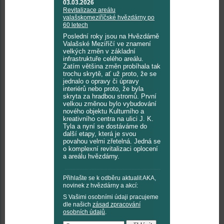
03.03.2026
Revitalizace areálu
valašskomeziříčské hvězdárny po
60 letech
Poslední roky jsou na Hvězdárně
Valašské Meziříčí ve znamení
velkých změn v základní
infrastruktuře celého areálu.
Zatím většina změn probíhala tak
trochu skrytě, ať už proto, že se
jednalo o opravy či úpravy
interiérů nebo proto, že byla
skryta za hradbou stromů. První
velkou změnou bylo vybudování
nového objektu Kulturního a
kreativního centra na ulici J. K.
Tyla a nyní se dostáváme do
další etapy, která je svou
povahou velmi zřetelná. Jedná se
o komplexní revitalizaci oplocení
a areálu hvězdárny.
Přihlašte se k odběru aktualit AKA,
novinek z hvězdárny a akcí:
S Vašimi osobními údaji pracujeme
dle našich
zásad zpracování
osobních údajů
.