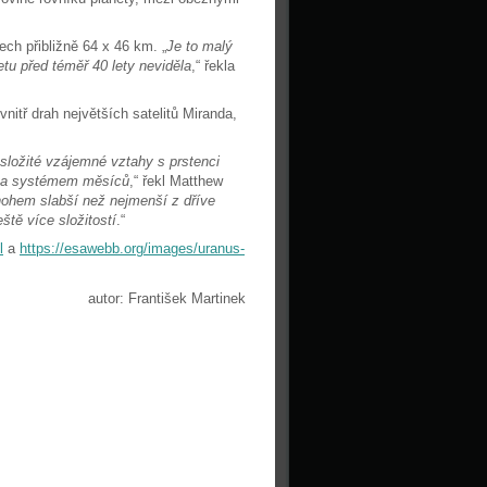
ch přibližně 64 x 46 km. „
Je to malý
tu před téměř 40 lety neviděla
,“ řekla
itř drah největších satelitů Miranda,
 složité vzájemné vztahy s prstenci
ců a systémem měsíců
,“ řekl Matthew
ohem slabší než nejmenší z dříve
tě více složitostí
.“
l
a
https://esawebb.org/images/uranus-
autor: František Martinek