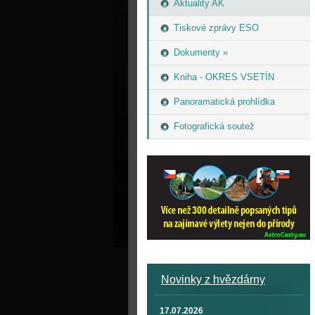
Aktuality AK
Tiskové zprávy ESO
Dokumenty »
Kniha - OKRES VSETÍN
Panoramatická prohlídka
Fotografická soutež
Novinky z hvězdárny
17.07.2026