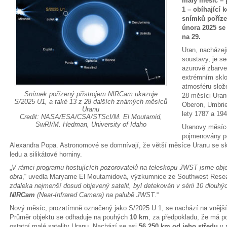
malý měsíc – 
1 – obíhající 
snímků poříz
února 2025 se
na 29.
Uran, nacházejí
soustavy, je s
azurově zbarve
extrémním sklo
atmosféru slož
Snímek pořízený přístrojem NIRCam ukazuje
28 měsíci Uranu
S/2025 U1, a také 13 z 28 dalších známých měsíců
Oberon, Umbrie
Uranu
lety 1787 a 194
Credit: NASA/ESA/CSA/STScI/M. El Moutamid,
SwRI/M. Hedman, University of Idaho
Uranovy měsíce
pojmenovány p
Alexandra Popa. Astronomové se domnívají, že větší měsíce Uranu se skl
ledu a silikátové horniny.
„
V rámci programu hostujících pozorovatelů na teleskopu JWST jsme obje
obra
,“ uvedla Maryame El Moutamidová, výzkumnice ze Southwest Researc
zdaleka nejmenší dosud objevený satelit, byl detekován v sérii 10 dlouh
NIRCam
(Near-Infrared Camera) na palubě JWST
.“
Nový měsíc, prozatímně označený jako S/2025 U 1, se nachází na vnějším
Průměr objektu se odhaduje na pouhých
10 km
, za předpokladu, že má p
ostatní malé satelity Uranu. Nachází se asi
56 250 km od jeho středu
v 