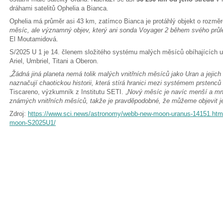
dráhami satelitů Ophelia a Bianca.
Ophelia má průměr asi 43 km, zatímco Bianca je protáhlý objekt o rozměre
měsíc, ale významný objev, který ani sonda Voyager 2 během svého průle
El Moutamidová.
S/2025 U 1 je 14. členem složitého systému malých měsíců obíhajících uvn
Ariel, Umbriel, Titani a Oberon.
„
Žádná jiná planeta nemá tolik malých vnitřních měsíců jako Uran a jejich
naznačují chaotickou historii, která stírá hranici mezi systémem prsten
Tiscareno, výzkumník z Institutu SETI. „
Nový měsíc je navíc menší a mn
známých vnitřních měsíců, takže je pravděpodobné, že můžeme objevit ješ
Zdroj:
https://www.sci.news/astronomy/webb-new-moon-uranus-14151.htm
moon-S2025U1/