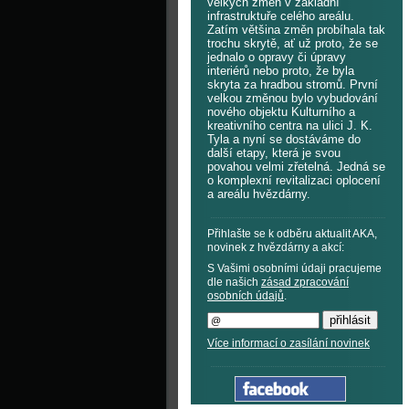
velkých změn v základní
infrastruktuře celého areálu.
Zatím většina změn probíhala tak
trochu skrytě, ať už proto, že se
jednalo o opravy či úpravy
interiérů nebo proto, že byla
skryta za hradbou stromů. První
velkou změnou bylo vybudování
nového objektu Kulturního a
kreativního centra na ulici J. K.
Tyla a nyní se dostáváme do
další etapy, která je svou
povahou velmi zřetelná. Jedná se
o komplexní revitalizaci oplocení
a areálu hvězdárny.
Přihlašte se k odběru aktualit AKA,
novinek z hvězdárny a akcí:
S Vašimi osobními údaji pracujeme
dle našich
zásad zpracování
osobních údajů
.
Více informací o zasílání novinek