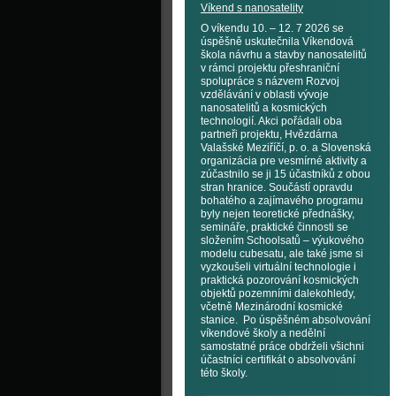
Víkend s nanosatelity
O víkendu 10. – 12. 7 2026 se
úspěšně uskutečnila Víkendová
škola návrhu a stavby nanosatelitů
v rámci projektu přeshraniční
spolupráce s názvem Rozvoj
vzdělávání v oblasti vývoje
nanosatelitů a kosmických
technologií. Akci pořádali oba
partneři projektu, Hvězdárna
Valašské Meziříčí, p. o. a Slovenská
organizácia pre vesmírné aktivity a
zúčastnilo se ji 15 účastníků z obou
stran hranice. Součástí opravdu
bohatého a zajímavého programu
byly nejen teoretické přednášky,
semináře, praktické činnosti se
složením Schoolsatů – výukového
modelu cubesatu, ale také jsme si
vyzkoušeli virtuální technologie i
praktická pozorování kosmických
objektů pozemními dalekohledy,
včetně Mezinárodní kosmické
stanice. Po úspěšném absolvování
víkendové školy a nedělní
samostatné práce obdrželi všichni
účastníci certifikát o absolvování
této školy.