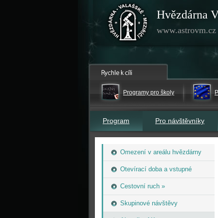
Hvězdárna V
www.astrovm.cz
Programy pro školy
P
Program
Pro návštěvníky
Omezení v areálu hvězdárny
Otevírací doba a vstupné
Cestovní ruch »
Skupinové návštěvy