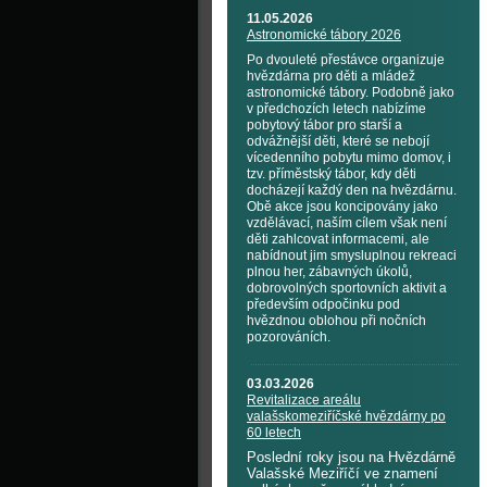
11.05.2026
Astronomické tábory 2026
Po dvouleté přestávce organizuje
hvězdárna pro děti a mládež
astronomické tábory. Podobně jako
v předchozích letech nabízíme
pobytový tábor pro starší a
odvážnější děti, které se nebojí
vícedenního pobytu mimo domov, i
tzv. příměstský tábor, kdy děti
docházejí každý den na hvězdárnu.
Obě akce jsou koncipovány jako
vzdělávací, naším cílem však není
děti zahlcovat informacemi, ale
nabídnout jim smysluplnou rekreaci
plnou her, zábavných úkolů,
dobrovolných sportovních aktivit a
především odpočinku pod
hvězdnou oblohou při nočních
pozorováních.
03.03.2026
Revitalizace areálu
valašskomeziříčské hvězdárny po
60 letech
Poslední roky jsou na Hvězdárně
Valašské Meziříčí ve znamení