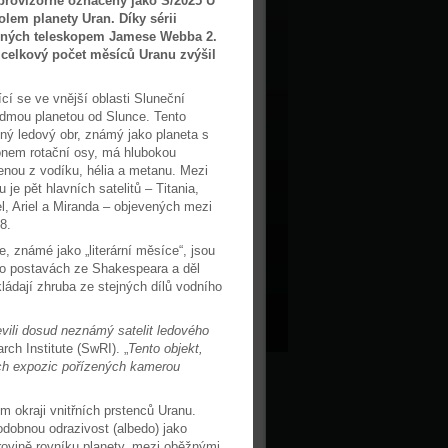
provizorně označený jako S/2025 U
kolem planety Uran. Díky sérii
ených teleskopem Jamese Webba 2.
 celkový počet měsíců Uranu zvýšil
cí se ve vnější oblasti Sluneční
edmou planetou od Slunce. Tento
ný ledový obr, známý jako planeta s
nem rotační osy, má hlubokou
enou z vodíku, hélia a metanu. Mezi
 je pět hlavních satelitů – Titania,
l, Ariel a Miranda – objevených mezi
8.
, známé jako „literární měsíce“, jsou
o postavách ze Shakespeara a děl
ádají zhruba ze stejných dílů vodního
vili dosud neznámý satelit ledového
h Institute (SwRI). „
Tento objekt,
ých expozic pořízených kamerou
 okraji vnitřních prstenců Uranu.
odobnou odrazivost (albedo) jako
rovině rovníku planety, mezi oběžnými