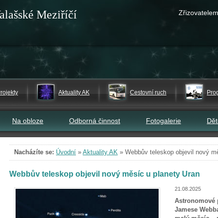
alašské Meziříčí
Zřizovatelem
rojekty
Aktuality AK
Cestovní ruch
Pro
Na obloze
Odborná činnost
Fotogalerie
Dě
Nacházíte se:
Úvodní
»
Aktuality AK
»
Webbův teleskop objevil nový mě
Webbův teleskop objevil nový měsíc u planety Uran
21.08.2025
Astronomové p
Jamese Webba