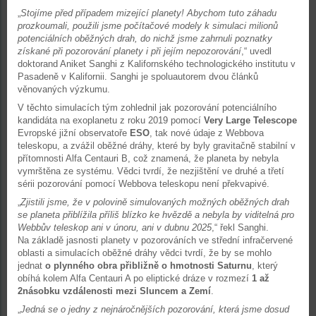
„
Stojíme před případem mizející planety! Abychom tuto záhadu
prozkoumali, použili jsme počítačové modely k simulaci milionů
potenciálních oběžných drah, do nichž jsme zahrnuli poznatky
získané při pozorování planety i při jejím nepozorování
,“ uvedl
doktorand Aniket Sanghi z Kalifornského technologického institutu v
Pasadeně v Kalifornii. Sanghi je spoluautorem dvou článků
věnovaných výzkumu.
V těchto simulacích tým zohlednil jak pozorování potenciálního
kandidáta na exoplanetu z roku 2019 pomocí
Very Large Telescope
Evropské jižní observatoře
ESO
, tak nové údaje z Webbova
teleskopu, a zvážil oběžné dráhy, které by byly gravitačně stabilní v
přítomnosti Alfa Centauri B, což znamená, že planeta by nebyla
vymrštěna ze systému. Vědci tvrdí, že nezjištění ve druhé a třetí
sérii pozorování pomocí Webbova teleskopu není překvapivé.
„
Zjistili jsme, že v polovině simulovaných možných oběžných drah
se planeta přiblížila příliš blízko ke hvězdě a nebyla by viditelná pro
Webbův teleskop ani v únoru, ani v dubnu 2025
,“ řekl Sanghi.
Na základě jasnosti planety v pozorováních ve střední infračervené
oblasti a simulacích oběžné dráhy vědci tvrdí, že by se mohlo
jednat
o plynného obra přibližně o hmotnosti Saturnu
, který
obíhá kolem Alfa Centauri A po eliptické dráze v rozmezí
1 až
2násobku vzdálenosti mezi Sluncem a Zemí
.
„
Jedná se o jedny z nejnáročnějších pozorování, která jsme dosud