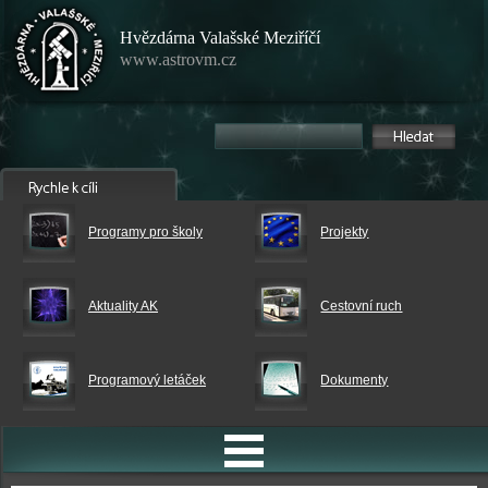
Hvězdárna Valašské Meziříčí
www.astrovm.cz
Programy pro školy
Projekty
Aktuality AK
Cestovní ruch
Programový letáček
Dokumenty