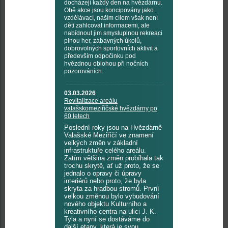
docházejí každý den na hvězdárnu.
Obě akce jsou koncipovány jako
vzdělávací, naším cílem však není
děti zahlcovat informacemi, ale
nabídnout jim smysluplnou rekreaci
plnou her, zábavných úkolů,
dobrovolných sportovních aktivit a
především odpočinku pod
hvězdnou oblohou při nočních
pozorováních.
03.03.2026
Revitalizace areálu
valašskomeziříčské hvězdárny po
60 letech
Poslední roky jsou na Hvězdárně
Valašské Meziříčí ve znamení
velkých změn v základní
infrastruktuře celého areálu.
Zatím většina změn probíhala tak
trochu skrytě, ať už proto, že se
jednalo o opravy či úpravy
interiérů nebo proto, že byla
skryta za hradbou stromů. První
velkou změnou bylo vybudování
nového objektu Kulturního a
kreativního centra na ulici J. K.
Tyla a nyní se dostáváme do
další etapy, která je svou