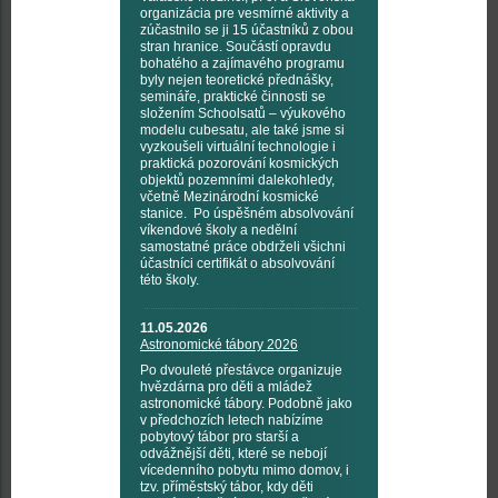
organizácia pre vesmírné aktivity a
zúčastnilo se ji 15 účastníků z obou
stran hranice. Součástí opravdu
bohatého a zajímavého programu
byly nejen teoretické přednášky,
semináře, praktické činnosti se
složením Schoolsatů – výukového
modelu cubesatu, ale také jsme si
vyzkoušeli virtuální technologie i
praktická pozorování kosmických
objektů pozemními dalekohledy,
včetně Mezinárodní kosmické
stanice. Po úspěšném absolvování
víkendové školy a nedělní
samostatné práce obdrželi všichni
účastníci certifikát o absolvování
této školy.
11.05.2026
Astronomické tábory 2026
Po dvouleté přestávce organizuje
hvězdárna pro děti a mládež
astronomické tábory. Podobně jako
v předchozích letech nabízíme
pobytový tábor pro starší a
odvážnější děti, které se nebojí
vícedenního pobytu mimo domov, i
tzv. příměstský tábor, kdy děti