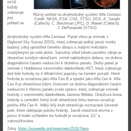
nichž
každý
zobrazuje
Různý pohled na dvojhvězdný systém Alfa Centauri
jiný
Credit: NASA, ESA, CSA, STScI, DSS, A. Sanghi
pohled na
(Caltech), C. Beichman (JPL), D. Mawet (Caltech),
J. DePasquale (STScI)
dvojhvězdný systém Alfa Centauri. Panel vlevo je snímek z
Digitized Sky Survey (DSS), který zobrazuje jediný jasný modrý
bodový zdroj uprostřed černého obrazu s malými hvězdami
rozptýlenými po celé ploše. Samotný střed tohoto jasného zdroje je
ohraničen svislým rámečkem, mírně nakloněným doleva, se dvěma
diagonálními čarami vedoucími k druhému panelu. Druhý panel je
snímek z Hubbleova vesmírného dalekohledu HST, který zobrazuje
dvě bílé hvězdy se 4 difrakčními paprsky na černém pozadí. Horní
hvězda je označena jako Alfa Cen B a spodní jako Alfa Cen A. Alfa
Cen A je ohraničena bílým čtvercem se dvěma diagonálními čarami
vedoucími k třetímu panelu zcela vpravo, který zobrazuje snímek
hvězdy z vesmírného dalekohledu Jamese Webba. Oranžová ikona
hvězdy a centrální černý kruh ohraničený bílou barvou označují
polohu Alfa Cen A. Velký bílý kruh ohraničuje rozmazané červené
pole, které obklopuje polohu hvězdy. Jasně oranžová skvrna v
pozici 9 hodin vzhledem ke hvězdě je označena „S1“ a
zakroužkována.
Zdroj:
https://esawebb.org/news/weic2515/?lang