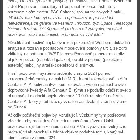
jasné, blízko a rychle se pohybují po obloze
,“ řekl Charles Beichman
z Jet Propulsion Laboratory a Exoplanet Science Institute v
astronomickém centru IPAC Caltech, spoluautor nových článků.
„
Webbův teleskop byl navržen a optimalizován pro hledání
nejvzdálenějších galaxií ve vesmíru. Provozní tým Space Telescope
Science Institute (STSI) musel pro tento cíl vymyslet speciální
pozorovací sekvenci a jejich extra úsilí se vyplatilo
.“
Několik sérií pečlivě naplánovaných pozorování Webbem, důkladná
analýza a rozsáhlé počítačové modelování pomohly určit, že zdroj
viditelný na snímku z JWST je pravděpodobně planeta, a nikoliv
objekt v pozadí (například galaxie), objekt v popředí (prolétající
asteroid) nebo jiný artefakt detektoru či snímku.
První pozorování systému proběhlo v srpnu 2024 pomocí
koronografické masky na palubě MIRI, která blokovala světlo Alfa
Centauri A. Ačkoliv analýzu komplikovala zvýšená jasnost blízké
doprovodné hvězdy Alfa Centauri B, týmu se podařilo odečíst světlo
obou hvězd a odhalit objekt více než 10 000krát slabší než Alfa
Centauri A, který je od hvězdy vzdálen asi dvakrát více než Země
od Slunce.
Ačkoliv počáteční objev byl vzrušující, výzkumný tým potřeboval
více dat, aby mohl dospět k jednoznačnému závěru. Další
pozorování systému v únoru a dubnu 2025 (využívající volný čas
ředitele) však neodhalila žádné objekty podobné tomu, který byl
identifikován v srpnu 2024.