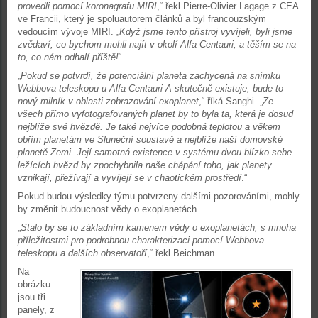
provedli pomocí koronagrafu MIRI
,“ řekl Pierre-Olivier Lagage z CEA
ve Francii, který je spoluautorem článků a byl francouzským
vedoucím vývoje MIRI. „
Když jsme tento přístroj vyvíjeli, byli jsme
zvědaví, co bychom mohli najít v okolí Alfa Centauri, a těším se na
to, co nám odhalí příště!
“
„
Pokud se potvrdí, že potenciální planeta zachycená na snímku
Webbova teleskopu u Alfa Centauri A skutečně existuje, bude to
nový milník v oblasti zobrazování exoplanet
,“ říká Sanghi. „
Ze
všech přímo vyfotografovaných planet by to byla ta, která je dosud
nejblíže své hvězdě. Je také nejvíce podobná teplotou a věkem
obřím planetám ve Sluneční soustavě a nejblíže naší domovské
planetě Zemi. Její samotná existence v systému dvou blízko sebe
ležících hvězd by zpochybnila naše chápání toho, jak planety
vznikají, přežívají a vyvíjejí se v chaotickém prostředí
.“
Pokud budou výsledky týmu potvrzeny dalšími pozorováními, mohly
by změnit budoucnost vědy o exoplanetách.
„
Stalo by se to základním kamenem vědy o exoplanetách, s mnoha
příležitostmi pro podrobnou charakterizaci pomocí Webbova
teleskopu a dalších observatoří
,“ řekl Beichman.
Na
obrázku
jsou tři
panely, z