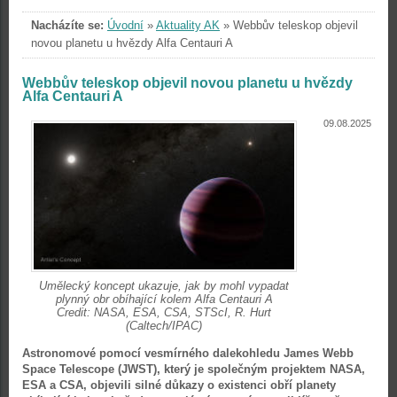
Nacházíte se:
Úvodní
»
Aktuality AK
»
Webbův teleskop objevil
novou planetu u hvězdy Alfa Centauri A
Webbův teleskop objevil novou planetu u hvězdy
Alfa Centauri A
09.08.2025
Umělecký koncept ukazuje, jak by mohl vypadat
plynný obr obíhající kolem Alfa Centauri A
Credit: NASA, ESA, CSA, STScI, R. Hurt
(Caltech/IPAC)
Astronomové pomocí vesmírného dalekohledu James Webb
Space Telescope (JWST), který je společným projektem NASA,
ESA a CSA, objevili silné důkazy o existenci obří planety