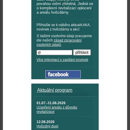
povahou velmi zřetelná. Jedná se
o komplexní revitalizaci oplocení
a areálu hvězdárny.
Přihlašte se k odběru aktualit AKA,
novinek z hvězdárny a akcí:
S Vašimi osobními údaji pracujeme
dle našich
zásad zpracování
osobních údajů
.
Více informací o zasílání novinek
Aktuální program
01.07.-31.08.2026
Uzavření areálu z důvodu
revitalizace
12.08.2026
Hvězdný duel