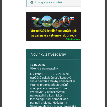
Fotografická soutež
Novinky z hvězdárny
17.07.2026
Víkend s nanosatelity
O víkendu 10. – 12. 7 2026 se
úspěšně uskutečnila Víkendová
škola návrhu a stavby nanosatelitů
v rámci projektu přeshraniční
spolupráce s názvem Rozvoj
vzdělávání v oblasti vývoje
nanosatelitů a kosmických
technologií. Akci pořádali oba
partneři projektu, Hvězdárna
Valašské Meziříčí, p. o. a Slovenská