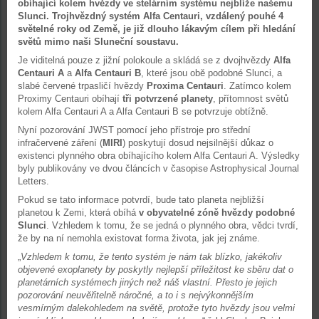
obíhající kolem hvězdy ve stelárním systému nejblíže našemu
Slunci. Trojhvězdný systém Alfa Centauri, vzdálený pouhé 4
světelné roky od Země, je již dlouho lákavým cílem při hledání
světů mimo naši Sluneční soustavu.
Je viditelná pouze z jižní polokoule a skládá se z dvojhvězdy
Alfa
Centauri A
a
Alfa Centauri B
, které jsou obě podobné Slunci, a
slabé červené trpasličí hvězdy
Proxima Centauri
. Zatímco kolem
Proximy Centauri obíhají
tři potvrzené planety
, přítomnost světů
kolem Alfa Centauri A a Alfa Centauri B se potvrzuje obtížně.
Nyní pozorování JWST pomocí jeho přístroje pro střední
infračervené záření (
MIRI
) poskytují dosud nejsilnější důkaz o
existenci plynného obra obíhajícího kolem Alfa Centauri A. Výsledky
byly publikovány ve dvou článcích v časopise Astrophysical Journal
Letters.
Pokud se tato informace potvrdí, bude tato planeta nejbližší
planetou k Zemi, která obíhá
v obyvatelné zóně hvězdy podobné
Slunci
. Vzhledem k tomu, že se jedná o plynného obra, vědci tvrdí,
že by na ní nemohla existovat forma života, jak jej známe.
„
Vzhledem k tomu, že tento systém je nám tak blízko, jakékoliv
objevené exoplanety by poskytly nejlepší příležitost ke sběru dat o
planetárních systémech jiných než náš vlastní. Přesto je jejich
pozorování neuvěřitelně náročné, a to i s nejvýkonnějším
vesmírným dalekohledem na světě, protože tyto hvězdy jsou velmi