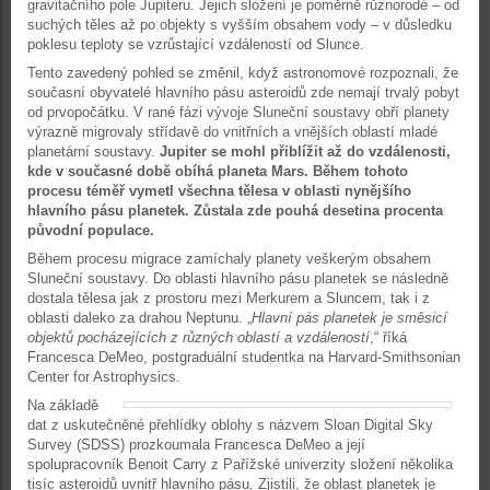
gravitačního pole Jupiteru. Jejich složení je poměrně různorodé – od
suchých těles až po objekty s vyšším obsahem vody – v důsledku
poklesu teploty se vzrůstající vzdáleností od Slunce.
Tento zavedený pohled se změnil, když astronomové rozpoznali, že
současní obyvatelé hlavního pásu asteroidů zde nemají trvalý pobyt
od prvopočátku. V rané fázi vývoje Sluneční soustavy obří planety
výrazně migrovaly střídavě do vnitřních a vnějších oblastí mladé
planetární soustavy.
Jupiter se mohl přiblížit až do vzdálenosti,
kde v současné době obíhá planeta Mars. Během tohoto
procesu téměř vymetl všechna tělesa v oblasti nynějšího
hlavního pásu planetek. Zůstala zde pouhá desetina procenta
původní populace.
Během procesu migrace zamíchaly planety veškerým obsahem
Sluneční soustavy. Do oblasti hlavního pásu planetek se následně
dostala tělesa jak z prostoru mezi Merkurem a Sluncem, tak i z
oblasti daleko za drahou Neptunu. „
Hlavní pás planetek je směsicí
objektů pocházejících z různých oblastí a vzdáleností
,“ říká
Francesca DeMeo, postgraduální studentka na Harvard-Smithsonian
Center for Astrophysics.
Na základě
dat z uskutečněné přehlídky oblohy s názvem Sloan Digital Sky
Survey (SDSS) prozkoumala Francesca DeMeo a její
spolupracovník Benoit Carry z Pařížské univerzity složení několika
tisíc asteroidů uvnitř hlavního pásu. Zjistili, že oblast planetek je