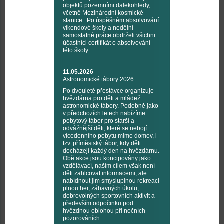
objektů pozemními dalekohledy,
včetně Mezinárodní kosmické
stanice. Po úspěšném absolvování
víkendové školy a nedělní
samostatné práce obdrželi všichni
účastníci certifikát o absolvování
této školy.
11.05.2026
Astronomické tábory 2026
Po dvouleté přestávce organizuje
hvězdárna pro děti a mládež
astronomické tábory. Podobně jako
v předchozích letech nabízíme
pobytový tábor pro starší a
odvážnější děti, které se nebojí
vícedenního pobytu mimo domov, i
tzv. příměstský tábor, kdy děti
docházejí každý den na hvězdárnu.
Obě akce jsou koncipovány jako
vzdělávací, naším cílem však není
děti zahlcovat informacemi, ale
nabídnout jim smysluplnou rekreaci
plnou her, zábavných úkolů,
dobrovolných sportovních aktivit a
především odpočinku pod
hvězdnou oblohou při nočních
pozorováních.