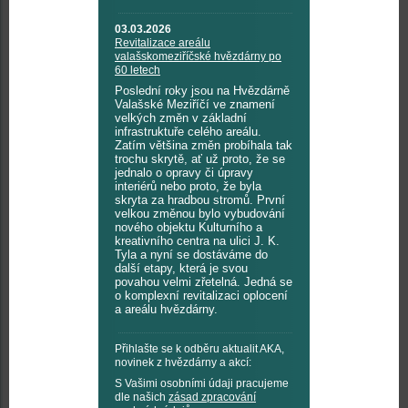
03.03.2026
Revitalizace areálu
valašskomeziříčské hvězdárny po
60 letech
Poslední roky jsou na Hvězdárně
Valašské Meziříčí ve znamení
velkých změn v základní
infrastruktuře celého areálu.
Zatím většina změn probíhala tak
trochu skrytě, ať už proto, že se
jednalo o opravy či úpravy
interiérů nebo proto, že byla
skryta za hradbou stromů. První
velkou změnou bylo vybudování
nového objektu Kulturního a
kreativního centra na ulici J. K.
Tyla a nyní se dostáváme do
další etapy, která je svou
povahou velmi zřetelná. Jedná se
o komplexní revitalizaci oplocení
a areálu hvězdárny.
Přihlašte se k odběru aktualit AKA,
novinek z hvězdárny a akcí:
S Vašimi osobními údaji pracujeme
dle našich
zásad zpracování