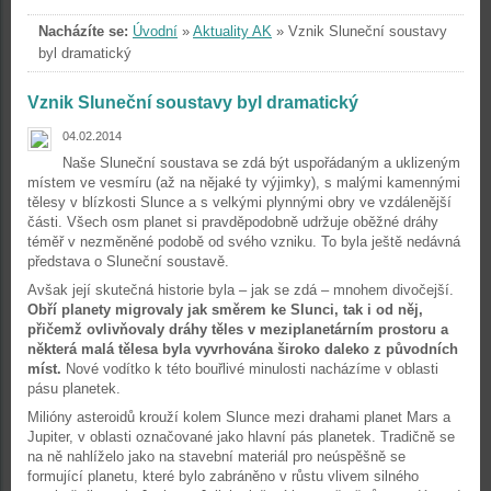
Nacházíte se:
Úvodní
»
Aktuality AK
»
Vznik Sluneční soustavy
byl dramatický
Vznik Sluneční soustavy byl dramatický
04.02.2014
Naše Sluneční soustava se zdá být uspořádaným a uklizeným
místem ve vesmíru (až na nějaké ty výjimky), s malými kamennými
tělesy v blízkosti Slunce a s velkými plynnými obry ve vzdálenější
části. Všech osm planet si pravděpodobně udržuje oběžné dráhy
téměř v nezměněné podobě od svého vzniku. To byla ještě nedávná
představa o Sluneční soustavě.
Avšak její skutečná historie byla – jak se zdá – mnohem divočejší.
Obří planety migrovaly jak směrem ke Slunci, tak i od něj,
přičemž ovlivňovaly dráhy těles v meziplanetárním prostoru a
některá malá tělesa byla vyvrhována široko daleko z původních
míst.
Nové vodítko k této bouřlivé minulosti nacházíme v oblasti
pásu planetek.
Milióny asteroidů krouží kolem Slunce mezi drahami planet Mars a
Jupiter, v oblasti označované jako hlavní pás planetek. Tradičně se
na ně nahlíželo jako na stavební materiál pro neúspěšně se
formující planetu, které bylo zabráněno v růstu vlivem silného