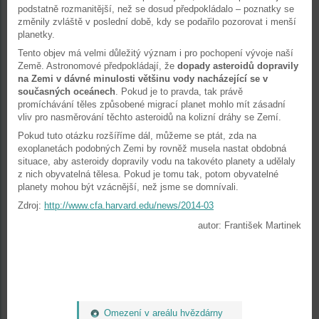
podstatně rozmanitější, než se dosud předpokládalo – poznatky se
změnily zvláště v poslední době, kdy se podařilo pozorovat i menší
planetky.
Tento objev má velmi důležitý význam i pro pochopení vývoje naší
Země. Astronomové předpokládají, že
dopady asteroidů dopravily
na Zemi v dávné minulosti většinu vody nacházející se v
současných oceánech
. Pokud je to pravda, tak právě
promíchávání těles způsobené migrací planet mohlo mít zásadní
vliv pro nasměrování těchto asteroidů na kolizní dráhy se Zemí.
Pokud tuto otázku rozšíříme dál, můžeme se ptát, zda na
exoplanetách podobných Zemi by rovněž musela nastat obdobná
situace, aby asteroidy dopravily vodu na takovéto planety a udělaly
z nich obyvatelná tělesa. Pokud je tomu tak, potom obyvatelné
planety mohou být vzácnější, než jsme se domnívali.
Zdroj:
http://www.cfa.harvard.edu/news/2014-03
autor: František Martinek
Omezení v areálu hvězdárny