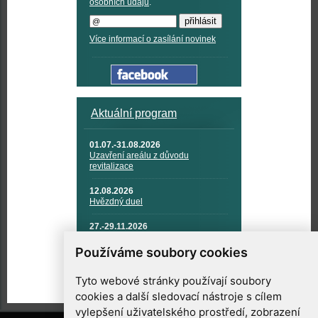
osobních údajů
.
Více informací o zasílání novinek
Aktuální program
01.07.-31.08.2026
Uzavření areálu z důvodu
revitalizace
12.08.2026
Hvězdný duel
27.-29.11.2026
KOSMONAUTIKA, RAKETOVÁ
TECHNIKA A KOSMICKÉ
Používáme soubory cookies
TECHNOLOGIE
Tyto webové stránky používají soubory
cookies a další sledovací nástroje s cílem
vylepšení uživatelského prostředí, zobrazení