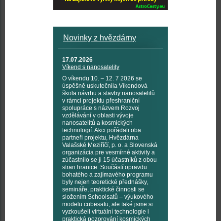
Novinky z hvězdárny
17.07.2026
Víkend s nanosatelity
O víkendu 10. – 12. 7 2026 se
úspěšně uskutečnila Víkendová
škola návrhu a stavby nanosatelitů
v rámci projektu přeshraniční
spolupráce s názvem Rozvoj
vzdělávání v oblasti vývoje
nanosatelitů a kosmických
technologií. Akci pořádali oba
partneři projektu, Hvězdárna
Valašské Meziříčí, p. o. a Slovenská
organizácia pre vesmírné aktivity a
zúčastnilo se ji 15 účastníků z obou
stran hranice. Součástí opravdu
bohatého a zajímavého programu
byly nejen teoretické přednášky,
semináře, praktické činnosti se
složením Schoolsatů – výukového
modelu cubesatu, ale také jsme si
vyzkoušeli virtuální technologie i
praktická pozorování kosmických