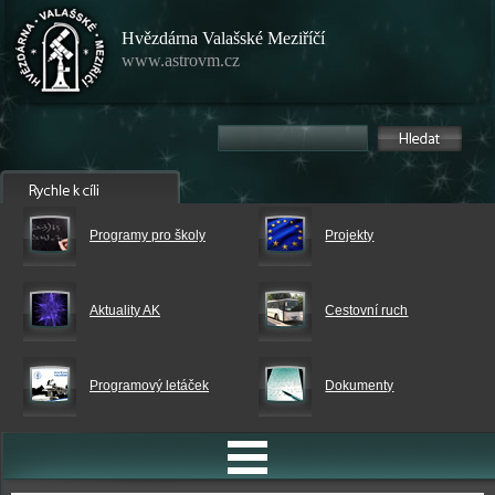
Hvězdárna Valašské Meziříčí
www.astrovm.cz
Programy pro školy
Projekty
Aktuality AK
Cestovní ruch
Programový letáček
Dokumenty