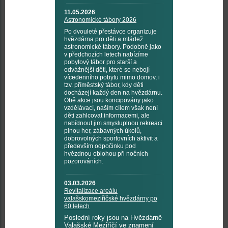
11.05.2026
Astronomické tábory 2026
Po dvouleté přestávce organizuje
hvězdárna pro děti a mládež
astronomické tábory. Podobně jako
v předchozích letech nabízíme
pobytový tábor pro starší a
odvážnější děti, které se nebojí
vícedenního pobytu mimo domov, i
tzv. příměstský tábor, kdy děti
docházejí každý den na hvězdárnu.
Obě akce jsou koncipovány jako
vzdělávací, naším cílem však není
děti zahlcovat informacemi, ale
nabídnout jim smysluplnou rekreaci
plnou her, zábavných úkolů,
dobrovolných sportovních aktivit a
především odpočinku pod
hvězdnou oblohou při nočních
pozorováních.
03.03.2026
Revitalizace areálu
valašskomeziříčské hvězdárny po
60 letech
Poslední roky jsou na Hvězdárně
Valašské Meziříčí ve znamení