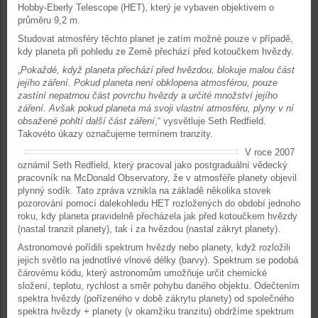
Hobby-Eberly Telescope (HET), který je vybaven objektivem o
průměru 9,2 m.
Studovat atmosféry těchto planet je zatím možné pouze v případě,
kdy planeta při pohledu ze Země přechází před kotoučkem hvězdy.
„
Pokaždé, když planeta přechází před hvězdou, blokuje malou část
jejího záření. Pokud planeta není obklopena atmosférou, pouze
zastíní nepatrnou část povrchu hvězdy a určité množství jejího
záření. Avšak pokud planeta má svoji vlastní atmosféru, plyny v ní
obsažené pohltí další část záření
,“ vysvětluje Seth Redfield.
Takovéto úkazy označujeme termínem tranzity.
V roce 2007
oznámil Seth Redfield, který pracoval jako postgraduální vědecký
pracovník na McDonald Observatory, že v atmosféře planety objevil
plynný sodík. Tato zpráva vznikla na základě několika stovek
pozorování pomocí dalekohledu HET rozložených do období jednoho
roku, kdy planeta pravidelně přecházela jak před kotoučkem hvězdy
(nastal tranzit planety), tak i za hvězdou (nastal zákryt planety).
Astronomové pořídili spektrum hvězdy nebo planety, když rozložili
jejich světlo na jednotlivé vlnové délky (barvy). Spektrum se podobá
čárovému kódu, který astronomům umožňuje určit chemické
složení, teplotu, rychlost a směr pohybu daného objektu. Odečtením
spektra hvězdy (pořízeného v době zákrytu planety) od společného
spektra hvězdy + planety (v okamžiku tranzitu) obdržíme spektrum