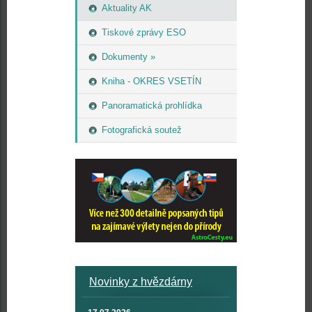
Aktuality AK
Tiskové zprávy ESO
Dokumenty »
Kniha - OKRES VSETÍN
Panoramatická prohlídka
Fotografická soutež
Novinky z hvězdárny