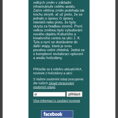
velkých změn v základní
infrastruktuře celého areálu.
Zatím většina změn probíhala tak
trochu skrytě, ať už proto, že se
jednalo o opravy či úpravy
interiérů nebo proto, že byla
skryta za hradbou stromů. První
velkou změnou bylo vybudování
nového objektu Kulturního a
kreativního centra na ulici J. K.
Tyla a nyní se dostáváme do
další etapy, která je svou
povahou velmi zřetelná. Jedná se
o komplexní revitalizaci oplocení
a areálu hvězdárny.
Přihlašte se k odběru aktualit AKA,
novinek z hvězdárny a akcí:
S Vašimi osobními údaji pracujeme
dle našich
zásad zpracování
osobních údajů
.
Více informací o zasílání novinek