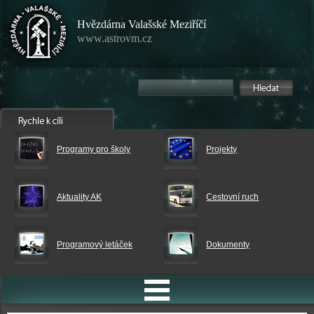
Hvězdárna Valašské Meziříčí
www.astrovm.cz
Programy pro školy
Projekty
Aktuality AK
Cestovní ruch
Programový letáček
Dokumenty