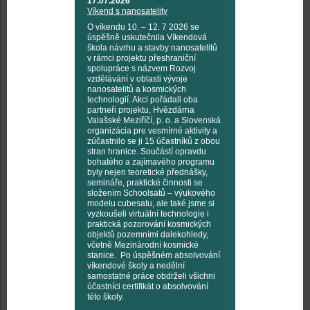
17.07.2026
Víkend s nanosatelity
O víkendu 10. – 12. 7 2026 se
úspěšně uskutečnila Víkendová
škola návrhu a stavby nanosatelitů
v rámci projektu přeshraniční
spolupráce s názvem Rozvoj
vzdělávání v oblasti vývoje
nanosatelitů a kosmických
technologií. Akci pořádali oba
partneři projektu, Hvězdárna
Valašské Meziříčí, p. o. a Slovenská
organizácia pre vesmírné aktivity a
zúčastnilo se ji 15 účastníků z obou
stran hranice. Součástí opravdu
bohatého a zajímavého programu
byly nejen teoretické přednášky,
semináře, praktické činnosti se
složením Schoolsatů – výukového
modelu cubesatu, ale také jsme si
vyzkoušeli virtuální technologie i
praktická pozorování kosmických
objektů pozemními dalekohledy,
včetně Mezinárodní kosmické
stanice. Po úspěšném absolvování
víkendové školy a nedělní
samostatné práce obdrželi všichni
účastníci certifikát o absolvování
této školy.