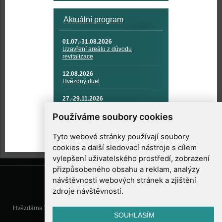
Aktuální program
01.07.-31.08.2026
Uzavření areálu z důvodu
revitalizace
12.08.2026
Hvězdný duel
27.-29.11.2026
KOSMONAUTIKA, RAKETOVÁ
TECHNIKA A KOSMICKÉ
Používáme soubory cookies
TECHNOLOGIE
Tyto webové stránky používají soubory
cookies a další sledovací nástroje s cílem
vylepšení uživatelského prostředí, zobrazení
přizpůsobeného obsahu a reklam, analýzy
návštěvnosti webových stránek a zjištění
zdroje návštěvnosti.
Hvězdárna Valašské Meziříčí, příspěvková organizace, Vsetínská 78, 757
SOUHLASÍM
01 Valašské Meziříčí