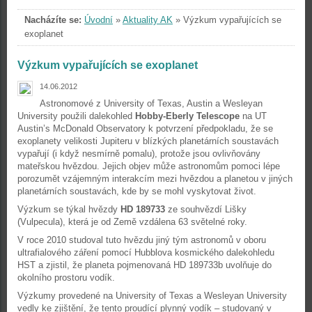
Nacházíte se:
Úvodní
»
Aktuality AK
»
Výzkum vypařujících se
exoplanet
Výzkum vypařujících se exoplanet
14.06.2012
Astronomové z University of Texas, Austin a Wesleyan
University použili dalekohled
Hobby-Eberly Telescope
na UT
Austin’s McDonald Observatory k potvrzení předpokladu, že se
exoplanety velikosti Jupiteru v blízkých planetárních soustavách
vypařují (i když nesmírně pomalu), protože jsou ovlivňovány
mateřskou hvězdou. Jejich objev může astronomům pomoci lépe
porozumět vzájemným interakcím mezi hvězdou a planetou v jiných
planetárních soustavách, kde by se mohl vyskytovat život.
Výzkum se týkal hvězdy
HD 189733
ze souhvězdí Lišky
(Vulpecula), která je od Země vzdálena 63 světelné roky.
V roce 2010 studoval tuto hvězdu jiný tým astronomů v oboru
ultrafialového záření pomocí Hubblova kosmického dalekohledu
HST a zjistil, že planeta pojmenovaná HD 189733b uvolňuje do
okolního prostoru vodík.
Výzkumy provedené na University of Texas a Wesleyan University
vedly ke zjištění, že tento proudící plynný vodík – studovaný v