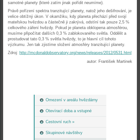
samotné planety (které zatím jinak pořídit neumíme).
Právě pořízení spektra tranzitující planety, natož jeho dešifrování, je
velice obtížný úkon. V okamžiku, kdy planeta přechází před svojí
mateřskou hvězdou a částečně ji zakrývá, odstíní tak pouze 2,5 %
celkového záření hvězdy. Pokud je planeta obklopena atmosférou,
musíme připočítat dalších 0,3 % zablokovaného světla. Oddělit a
prostudovat tato 0,3 % světla hvězdy, to je hlavní cíl tohoto
výzkumu. Jen tak zjistíme složení atmosféry tranzitující planety.
Zdroj:
http://mcdonaldobservatory.org/news/releases/2012/0531.html
autor: František Martinek
Omezení v areálu hvězdárny
Otevírací doba a vstupné
Cestovní ruch »
Skupinové návštěvy