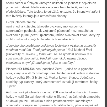
oboru záření o různých vlnových délkách na jednom z největších
pozemních dalekohledů světa – je mnohem teplejší, než se
předpokládalo. Tato teplota je důležitá: ukazuje, že intenzivní záření
této hvězdy interaguje s atmosférou planety.
I když planeta zřejmě
není vhodná k životu, takovéto výzkumy mohou pomoci
astronomům pochopit, jak vzájemné působení mezi mateřskou
hvězdou a jejími „dětmi“ (planetami) může ovlivňovat život, který by
mohl vzniknout v jiných planetárních soustavách.
„
Jednoho dne použijeme podobnou techniku k výzkumu atmosfér
mnohem menších, Zemi podobných planet
,“ říká Michael Endl
(University of Texas). „
Domnívám se, že rychlost pokroku je v
současnosti ohromující. Před 20 roky nikdo neznal žádnou
exoplanetu a nyní již studujeme jejich atmosféry
.“
Planeta
HD 189733b
není podobná Zemi – jedná se o plynného
obra, který je o 20 % hmotnější než Jupiter, avšak kolem mateřské
hvězdy obíhá 10krát blíže než Merkur kolem Slunce. Jedná se o
exotický typ planety, který astronomové označují termínem „horký
Jupiter“.
Astronomové již objevili více než
750
exoplanet obíhajících kolem
hvězd v naší Galaxii (kromě našeho Slunce), avšak jejich atmosféry
studovali pouze u několika z nich prostřednictvím kosmických
observatoří a největších pozemních dalekohledů, jako je například