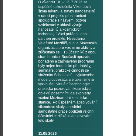
O víkendu 10. – 12. 7 2026 se
úspěšně uskutečnila Víkendová
škola návrhu a stavby nanosatelitů
v rámci projektu přeshraniční
spolupráce s názvem Rozvoj
vzdělávání v oblasti vývoje
nanosatelitů a kosmických
technologií. Akci pořádali oba
partneři projektu, Hvězdárna
Valašské Meziříčí, p. o. a Slovenská
organizácia pre vesmírné aktivity a
zúčastnilo se ji 15 účastníků z obou
stran hranice. Součástí opravdu
bohatého a zajímavého programu
byly nejen teoretické přednášky,
semináře, praktické činnosti se
složením Schoolsatů – výukového
modelu cubesatu, ale také jsme si
vyzkoušeli virtuální technologie i
praktická pozorování kosmických
objektů pozemními dalekohledy,
včetně Mezinárodní kosmické
stanice. Po úspěšném absolvování
víkendové školy a nedělní
samostatné práce obdrželi všichni
účastníci certifikát o absolvování
této školy.
11.05.2026