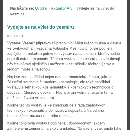
Nacházíte se:
Úvodní
»
Aktuality AK
»
Vydejte se na výlet do
vesmíru
Vydejte se na výlet do vesmíru
07.03.2023
Výstavu
Vesmír
připravovali pracovníci Městského muzea a galerie
ve Svitavách a Hvězdárna Valašské Meziříčí, p. o. se podílela
zapůjčením několika putovních výstav na bannerech, které vhodně
doplnili ostatní exponáty. Témata výstav jsou pestrá a navíc dávají
návštěvníkovi ojedinělou možnost vidět několik těchto výstav v
jednom místě a najednou.
Najdete zde například nejen ryze astronomická témata, jako je
Sluneční soustava či moderní kosmologie, ale také například
výstavy s tématikou kosmonautiky a kosmických technologií či
dobývání Měsíce člověkem. Nechybí ani velmi atraktivní téma
možnosti života ve vesmíru.
Kromě těchto výstav je ke zhlédnutí celá řada zajímavých
technických exponátů a pomůcek z depozitářů Národního
technického muzea i místního muzea.
Kromě toho byla výstava doplněna i doprovodnými akcemi
zaměřenými zejména na školy a mládež. Na své si však přijde také