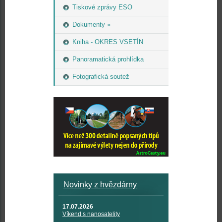
Tiskové zprávy ESO
Dokumenty »
Kniha - OKRES VSETÍN
Panoramatická prohlídka
Fotografická soutež
Novinky z hvězdárny
17.07.2026
Víkend s nanosatelity