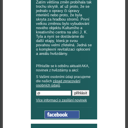
Zatím většina změn probíhala tak
trochu skrytě, ať už proto, že se
jednalo o opravy či úpravy
interiérů nebo proto, že byla
skryta za hradbou stromů. První
velkou změnou bylo vybudování
nového objektu Kulturního a
kreativního centra na ulici J. K.
Tyla a nyní se dostáváme do
další etapy, která je svou
povahou velmi zřetelná. Jedná se
o komplexní revitalizaci oplocení
a areálu hvězdárny.
Přihlašte se k odběru aktualit AKA,
novinek z hvězdárny a akcí:
S Vašimi osobními údaji pracujeme
dle našich
zásad zpracování
osobních údajů
.
Více informací o zasílání novinek