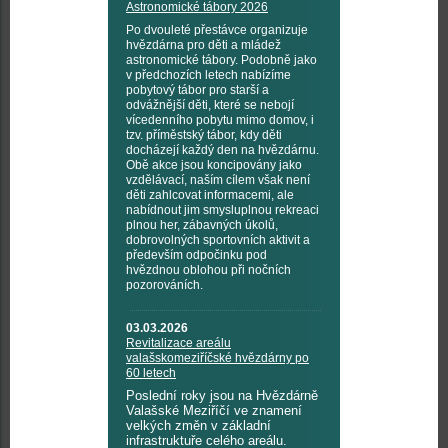
Astronomické tábory 2026
Po dvouleté přestávce organizuje
hvězdárna pro děti a mládež
astronomické tábory. Podobně jako
v předchozích letech nabízíme
pobytový tábor pro starší a
odvážnější děti, které se nebojí
vícedenního pobytu mimo domov, i
tzv. příměstský tábor, kdy děti
docházejí každý den na hvězdárnu.
Obě akce jsou koncipovány jako
vzdělávací, naším cílem však není
děti zahlcovat informacemi, ale
nabídnout jim smysluplnou rekreaci
plnou her, zábavných úkolů,
dobrovolných sportovních aktivit a
především odpočinku pod
hvězdnou oblohou při nočních
pozorováních.
03.03.2026
Revitalizace areálu
valašskomeziříčské hvězdárny po
60 letech
Poslední roky jsou na Hvězdárně
Valašské Meziříčí ve znamení
velkých změn v základní
infrastruktuře celého areálu.