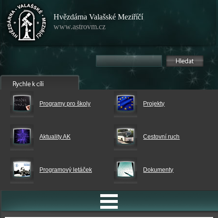
Hvězdárna Valašské Meziříčí
www.astrovm.cz
Programy pro školy
Projekty
Aktuality AK
Cestovní ruch
Programový letáček
Dokumenty