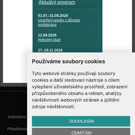
Aktuální program
01.07.-31.08.2026
Uzavření areálu z důvodu
revitalizace
12.08.2026
Hvězdný duel
27.-29.11.2026
KOSMONAUTIKA, RAKETOVÁ
TECHNIKA A KOSMICKÉ
Používáme soubory cookies
TECHNOLOGIE
Tyto webové stránky používají soubory
cookies a další sledovací nástroje s cílem
vylepšení uživatelského prostředí, zobrazení
přizpůsobeného obsahu a reklam, analýzy
návštěvnosti webových stránek a zjištění
zdroje návštěvnosti.
Hvězdárna Valašské Meziříčí, příspěvková organizace, Vsetínská 78, 757
SOUHLASÍM
01 Valašské Meziříčí
Příspěvková organizace Zlínského kraje. Telefon:
571 611 928
, Mobil:
777
ODMÍTÁM