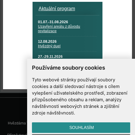
Aktuální program
01.07.-31.08.2026
Uzavření areálu z důvodu
revitalizace
12.08.2026
Hvězdný duel
27.-29.11.2026
KOSMONAUTIKA, RAKETOVÁ
TECHNIKA A KOSMICKÉ
Používáme soubory cookies
TECHNOLOGIE
Tyto webové stránky používají soubory
cookies a další sledovací nástroje s cílem
vylepšení uživatelského prostředí, zobrazení
přizpůsobeného obsahu a reklam, analýzy
návštěvnosti webových stránek a zjištění
zdroje návštěvnosti.
Hvězdárna Valašské Meziříčí, příspěvková organizace, Vsetínská 78, 757
SOUHLASÍM
01 Valašské Meziříčí