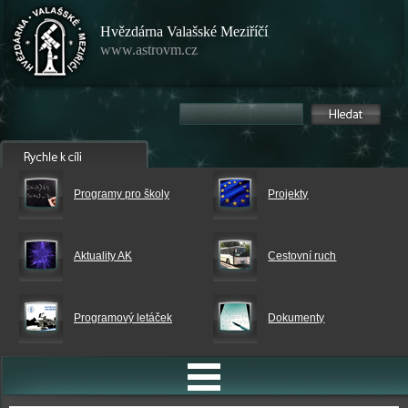
Hvězdárna Valašské Meziříčí
www.astrovm.cz
Programy pro školy
Projekty
Aktuality AK
Cestovní ruch
Programový letáček
Dokumenty