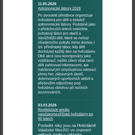
11.05.2026
Astronomické tábory 2026
Po dvouleté přestávce organizuje
hvězdárna pro děti a mládež
astronomické tábory. Podobně jako
v předchozích letech nabízíme
pobytový tábor pro starší a
odvážnější děti, které se nebojí
vícedenního pobytu mimo domov, i
tzv. příměstský tábor, kdy děti
docházejí každý den na hvězdárnu.
Obě akce jsou koncipovány jako
vzdělávací, naším cílem však není
děti zahlcovat informacemi, ale
nabídnout jim smysluplnou rekreaci
plnou her, zábavných úkolů,
dobrovolných sportovních aktivit a
především odpočinku pod
hvězdnou oblohou při nočních
pozorováních.
03.03.2026
Revitalizace areálu
valašskomeziříčské hvězdárny po
60 letech
Poslední roky jsou na Hvězdárně
Valašské Meziříčí ve znamení
velkých změn v základní