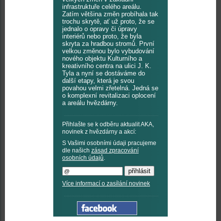
infrastruktuře celého areálu.
Zatím většina změn probíhala tak
trochu skrytě, ať už proto, že se
jednalo o opravy či úpravy
interiérů nebo proto, že byla
skryta za hradbou stromů. První
velkou změnou bylo vybudování
nového objektu Kulturního a
kreativního centra na ulici J. K.
Tyla a nyní se dostáváme do
další etapy, která je svou
povahou velmi zřetelná. Jedná se
o komplexní revitalizaci oplocení
a areálu hvězdárny.
Přihlašte se k odběru aktualit AKA,
novinek z hvězdárny a akcí:
S Vašimi osobními údaji pracujeme
dle našich
zásad zpracování
osobních údajů
.
Více informací o zasílání novinek