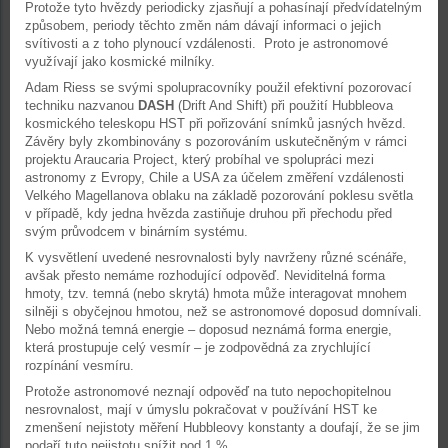
Protože tyto hvězdy periodicky zjasňují a pohasínají předvídatelným
způsobem, periody těchto změn nám dávají informaci o jejich
svítivosti a z toho plynoucí vzdálenosti. Proto je astronomové
využívají jako kosmické milníky.
Adam Riess se svými spolupracovníky použil efektivní pozorovací
techniku nazvanou
DASH
(Drift And Shift) při použití Hubbleova
kosmického teleskopu HST při pořizování snímků jasných hvězd.
Závěry byly zkombinovány s pozorováním uskutečněným v rámci
projektu Araucaria Project, který probíhal ve spolupráci mezi
astronomy z Evropy, Chile a USA za účelem změření vzdálenosti
Velkého Magellanova oblaku na základě pozorování poklesu světla
v případě, kdy jedna hvězda zastiňuje druhou při přechodu před
svým průvodcem v binárním systému.
K vysvětlení uvedené nesrovnalosti byly navrženy různé scénáře,
avšak přesto nemáme rozhodující odpověď. Neviditelná forma
hmoty, tzv. temná (nebo skrytá) hmota může interagovat mnohem
silněji s obyčejnou hmotou, než se astronomové doposud domnívali.
Nebo možná temná energie – doposud neznámá forma energie,
která prostupuje celý vesmír – je zodpovědná za zrychlující
rozpínání vesmíru.
Protože astronomové neznají odpověď na tuto nepochopitelnou
nesrovnalost, mají v úmyslu pokračovat v používání HST ke
zmenšení nejistoty měření Hubbleovy konstanty a doufají, že se jim
podaří tuto nejistotu snížit pod 1 %.