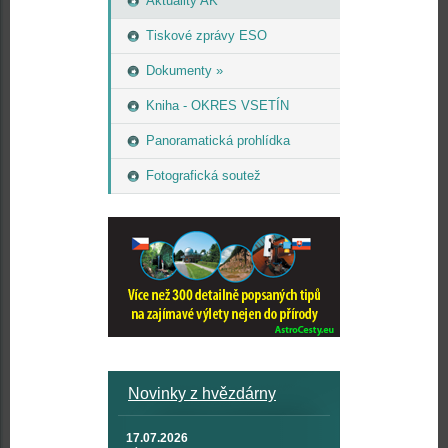
Aktuality AK
Tiskové zprávy ESO
Dokumenty »
Kniha - OKRES VSETÍN
Panoramatická prohlídka
Fotografická soutež
Novinky z hvězdárny
17.07.2026