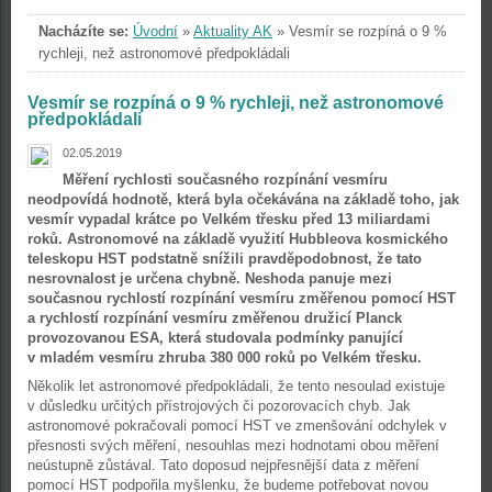
Nacházíte se:
Úvodní
»
Aktuality AK
»
Vesmír se rozpíná o 9 %
rychleji, než astronomové předpokládali
Vesmír se rozpíná o 9 % rychleji, než astronomové
předpokládali
02.05.2019
Měření rychlosti současného rozpínání vesmíru
neodpovídá hodnotě, která byla očekávána na základě toho, jak
vesmír vypadal krátce po Velkém třesku před 13 miliardami
roků. Astronomové na základě využití Hubbleova kosmického
teleskopu HST podstatně snížili pravděpodobnost, že tato
nesrovnalost je určena chybně. Neshoda panuje mezi
současnou rychlostí rozpínání vesmíru změřenou pomocí HST
a rychlostí rozpínání vesmíru změřenou družicí Planck
provozovanou ESA, která studovala podmínky panující
v mladém vesmíru zhruba 380 000 roků po Velkém třesku.
Několik let astronomové předpokládali, že tento nesoulad existuje
v důsledku určitých přístrojových či pozorovacích chyb. Jak
astronomové pokračovali pomocí HST ve zmenšování odchylek v
přesnosti svých měření, nesouhlas mezi hodnotami obou měření
neústupně zůstával. Tato doposud nejpřesnější data z měření
pomocí HST podpořila myšlenku, že budeme potřebovat novou