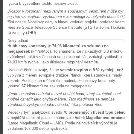
fyziku k vysvětlení těchto nesrovnalostí.
„
Rozpor v rozpínání mezi raným a současným vesmírem může být
nejvíce vzrušujícím výzkumem v kosmologii za uplynulé desetiletí
,“
říká nositel Nobelovy ceny a hlavní vedoucí projektu profesor Adam
Ries ze Space Telescope Science Institute (STSI) a Johns Hopkins
University (JHU).
Nový odhad
Hubbleovy konstanty je 74,03 kilometrů za sekundu na
megaparsek
(km/s/Mpc). To znamená, že na každých 3,3 miliónu
světelných roků vzdálenosti se galaxie od nás vzdalují rychlostí o
74,03 km/s rychleji jako důsledek rozpínání vesmíru.
Uvedené číslo ukazuje, že se
vesmír rozpíná o 9 % rychleji
, než
vyplývá z měření evropské družice Planck, která studovala mladý
vesmír. Podle jejích měření činí hodnota Hubbleovy konstanty
„pouze“
67
kilometrů za sekundu na megaparsek.
„
Tento nesoulad narůstal a nyní dosáhl bodu, který skutečně není
možné označit jako chybu měření. Tato rozdílnost se nemůže
věrohodně vyskytnout jako náhoda
,“ říká profesor Ries.
Vědecký tým analyzoval světlo
70 proměnných hvězd typu cefeid
v nejbližší satelitní galaxii známé jako
Velké Magellanovo mračno
(Large Magellanic Cloud – LMC). Podle nejnovějších výpočtů je
vzdálené 162 000 světelných roků.