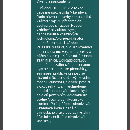
Víkend s nanosatelity
O víkendu 10. – 12. 7 2026 se
úspěšně uskutečnila Víkendová
škola návrhu a stavby nanosatelitů
v rámci projektu přeshraniční
spolupráce s názvem Rozvoj
vzdělávání v oblasti vývoje
nanosatelitů a kosmických
technologií. Akci pořádali oba
partneři projektu, Hvězdárna
Valašské Meziříčí, p. o. a Slovenská
organizácia pre vesmírné aktivity a
zúčastnilo se ji 15 účastníků z obou
stran hranice. Součástí opravdu
bohatého a zajímavého programu
byly nejen teoretické přednášky,
semináře, praktické činnosti se
složením Schoolsatů – výukového
modelu cubesatu, ale také jsme si
vyzkoušeli virtuální technologie i
praktická pozorování kosmických
objektů pozemními dalekohledy,
včetně Mezinárodní kosmické
stanice. Po úspěšném absolvování
víkendové školy a nedělní
samostatné práce obdrželi všichni
účastníci certifikát o absolvování
této školy.