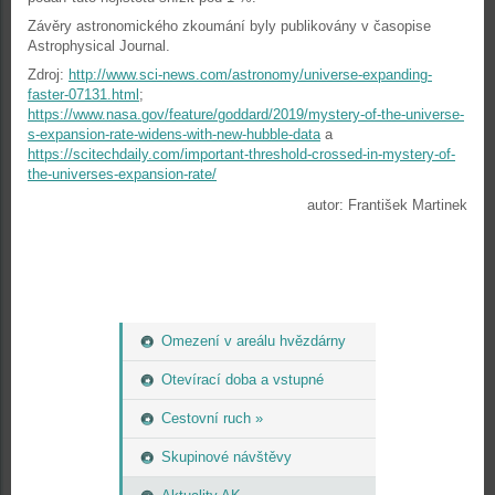
Závěry astronomického zkoumání byly publikovány v časopise
Astrophysical Journal.
Zdroj:
http://www.sci-news.com/astronomy/universe-expanding-
faster-07131.html
;
https://www.nasa.gov/feature/goddard/2019/mystery-of-the-universe-
s-expansion-rate-widens-with-new-hubble-data
a
https://scitechdaily.com/important-threshold-crossed-in-mystery-of-
the-universes-expansion-rate/
autor: František Martinek
Omezení v areálu hvězdárny
Otevírací doba a vstupné
Cestovní ruch »
Skupinové návštěvy