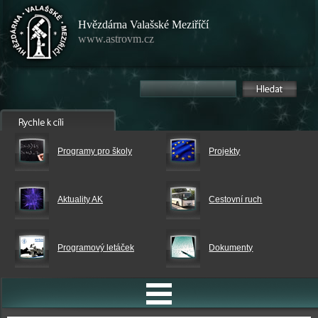
Hvězdárna Valašské Meziříčí
www.astrovm.cz
Programy pro školy
Projekty
Aktuality AK
Cestovní ruch
Programový letáček
Dokumenty