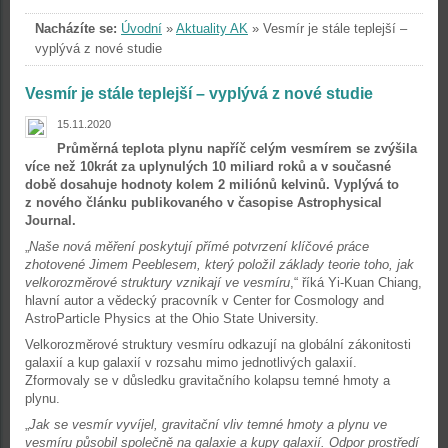
Nacházíte se:
Úvodní
»
Aktuality AK
»
Vesmír je stále teplejší –
vyplývá z nové studie
Vesmír je stále teplejší – vyplývá z nové studie
15.11.2020
Průměrná teplota plynu napříč celým vesmírem se zvýšila
více než 10krát za uplynulých 10 miliard roků a v současné
době dosahuje hodnoty kolem 2 miliónů kelvinů. Vyplývá to
z nového článku publikovaného v časopise Astrophysical
Journal.
„
Naše nová měření poskytují přímé potvrzení klíčové práce
zhotovené Jimem Peeblesem, který položil základy teorie toho, jak
velkorozměrové struktury vznikají ve vesmíru
,“ říká Yi-Kuan Chiang,
hlavní autor a vědecký pracovník v Center for Cosmology and
AstroParticle Physics at the Ohio State University.
Velkorozměrové struktury vesmíru odkazují na globální zákonitosti
galaxií a kup galaxií v rozsahu mimo jednotlivých galaxií.
Zformovaly se v důsledku gravitačního kolapsu temné hmoty a
plynu.
„
Jak se vesmír vyvíjel, gravitační vliv temné hmoty a plynu ve
vesmíru působil společně na galaxie a kupy galaxií. Odpor prostředí