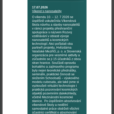
17.07.2026
Víkend s nanosatelity
O víkendu 10. – 12. 7 2026 se
úspěšně uskutečnila Víkendová
škola návrhu a stavby nanosatelitů
v rámci projektu přeshraniční
spolupráce s názvem Rozvoj
vzdělávání v oblasti vývoje
nanosatelitů a kosmických
technologií. Akci pořádali oba
partneři projektu, Hvězdárna
Valašské Meziříčí, p. o. a Slovenská
organizácia pre vesmírné aktivity a
zúčastnilo se ji 15 účastníků z obou
stran hranice. Součástí opravdu
bohatého a zajímavého programu
byly nejen teoretické přednášky,
semináře, praktické činnosti se
složením Schoolsatů – výukového
modelu cubesatu, ale také jsme si
vyzkoušeli virtuální technologie i
praktická pozorování kosmických
objektů pozemními dalekohledy,
včetně Mezinárodní kosmické
stanice. Po úspěšném absolvování
víkendové školy a nedělní
samostatné práce obdrželi všichni
účastníci certifikát o absolvování