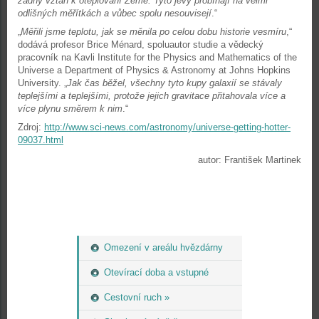
žádný vztah k oteplování Země. Tyto jevy probíhají na velmi
odlišných měřítkách a vůbec spolu nesouvisejí
.“
„
Měřili jsme teplotu, jak se měnila po celou dobu historie vesmíru
,“
dodává profesor Brice Ménard, spoluautor studie a vědecký
pracovník na Kavli Institute for the Physics and Mathematics of the
Universe a Department of Physics & Astronomy at Johns Hopkins
University. „
Jak čas běžel, všechny tyto kupy galaxií se stávaly
teplejšími a teplejšími, protože jejich gravitace přitahovala více a
více plynu směrem k nim
.“
Zdroj:
http://www.sci-news.com/astronomy/universe-getting-hotter-
09037.html
autor: František Martinek
Omezení v areálu hvězdárny
Otevírací doba a vstupné
Cestovní ruch »