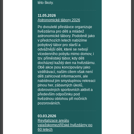
této školy.
11.05.2026
Astronomické tábory 2026
Po dvouleté přestávce organizuje
hvězdárna pro děti a mládež
astronomické tábory. Podobně jako
v předchozích letech nabízíme
pobytový tábor pro starší a
odvážnější děti, které se nebojí
vícedenního pobytu mimo domov, i
tzv. příměstský tábor, kdy děti
docházejí každý den na hvězdárnu.
Obě akce jsou koncipovány jako
vzdělávací, naším cílem však není
děti zahlcovat informacemi, ale
nabídnout jim smysluplnou rekreaci
plnou her, zábavných úkolů,
dobrovolných sportovních aktivit a
především odpočinku pod
hvězdnou oblohou při nočních
pozorováních.
03.03.2026
Revitalizace areálu
valašskomeziříčské hvězdárny po
60 letech