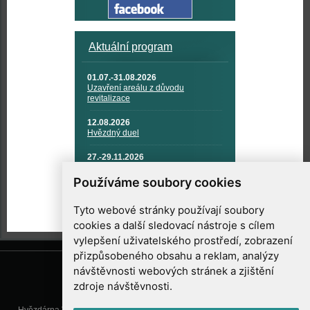
Aktuální program
01.07.-31.08.2026
Uzavření areálu z důvodu
revitalizace
12.08.2026
Hvězdný duel
27.-29.11.2026
KOSMONAUTIKA, RAKETOVÁ
TECHNIKA A KOSMICKÉ
Používáme soubory cookies
TECHNOLOGIE
Tyto webové stránky používají soubory
cookies a další sledovací nástroje s cílem
vylepšení uživatelského prostředí, zobrazení
přizpůsobeného obsahu a reklam, analýzy
návštěvnosti webových stránek a zjištění
zdroje návštěvnosti.