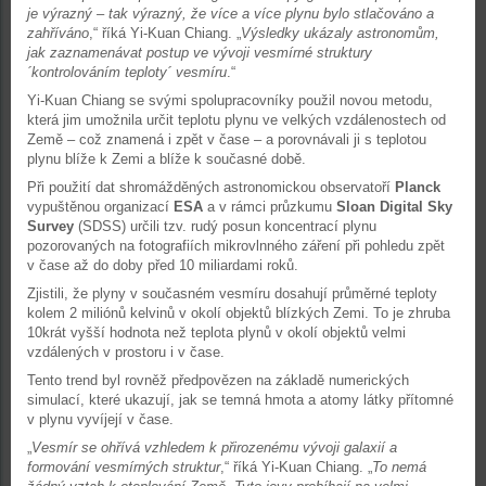
je výrazný – tak výrazný, že více a více plynu bylo stlačováno a
zahříváno
,“ říká Yi-Kuan Chiang. „
Výsledky ukázaly astronomům,
jak zaznamenávat postup ve vývoji vesmírné struktury
´kontrolováním teploty´ vesmíru
.“
Yi-Kuan Chiang se svými spolupracovníky použil novou metodu,
která jim umožnila určit teplotu plynu ve velkých vzdálenostech od
Země – což znamená i zpět v čase – a porovnávali ji s teplotou
plynu blíže k Zemi a blíže k současné době.
Při použití dat shromážděných astronomickou observatoří
Planck
vypuštěnou organizací
ESA
a v rámci průzkumu
Sloan Digital Sky
Survey
(SDSS) určili tzv. rudý posun koncentrací plynu
pozorovaných na fotografiích mikrovlnného záření při pohledu zpět
v čase až do doby před 10 miliardami roků.
Zjistili, že plyny v současném vesmíru dosahují průměrné teploty
kolem 2 miliónů kelvinů v okolí objektů blízkých Zemi. To je zhruba
10krát vyšší hodnota než teplota plynů v okolí objektů velmi
vzdálených v prostoru i v čase.
Tento trend byl rovněž předpovězen na základě numerických
simulací, které ukazují, jak se temná hmota a atomy látky přítomné
v plynu vyvíjejí v čase.
„
Vesmír se ohřívá vzhledem k přirozenému vývoji galaxií a
formování vesmírných struktur
,“ říká Yi-Kuan Chiang. „
To nemá