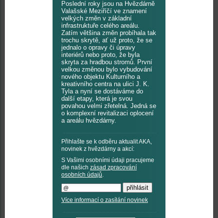
Poslední roky jsou na Hvězdárně
Valašské Meziříčí ve znamení
velkých změn v základní
infrastruktuře celého areálu.
Zatím většina změn probíhala tak
trochu skrytě, ať už proto, že se
jednalo o opravy či úpravy
interiérů nebo proto, že byla
skryta za hradbou stromů. První
velkou změnou bylo vybudování
nového objektu Kulturního a
kreativního centra na ulici J. K.
Tyla a nyní se dostáváme do
další etapy, která je svou
povahou velmi zřetelná. Jedná se
o komplexní revitalizaci oplocení
a areálu hvězdárny.
Přihlašte se k odběru aktualit AKA,
novinek z hvězdárny a akcí:
S Vašimi osobními údaji pracujeme
dle našich
zásad zpracování
osobních údajů
.
Více informací o zasílání novinek