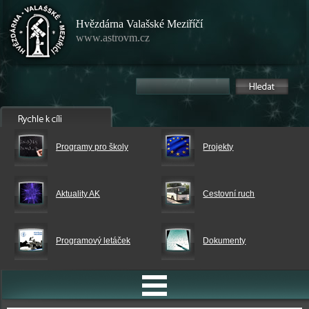
Hvězdárna Valašské Meziříčí
www.astrovm.cz
Programy pro školy
Projekty
Aktuality AK
Cestovní ruch
Programový letáček
Dokumenty