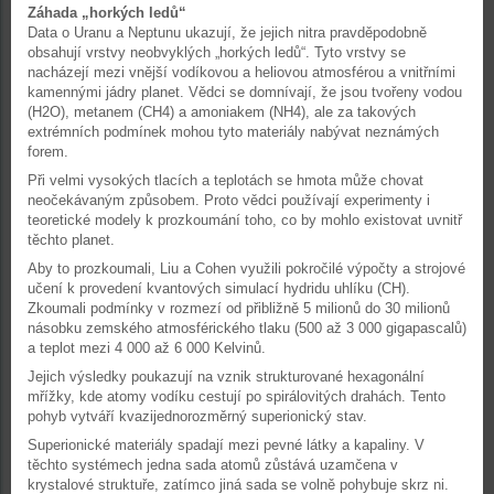
Záhada „horkých ledů“
Data o Uranu a Neptunu ukazují, že jejich nitra pravděpodobně
obsahují vrstvy neobvyklých „horkých ledů“. Tyto vrstvy se
nacházejí mezi vnější vodíkovou a heliovou atmosférou a vnitřními
kamennými jádry planet. Vědci se domnívají, že jsou tvořeny vodou
(H2O), metanem (CH4) a amoniakem (NH4), ale za takových
extrémních podmínek mohou tyto materiály nabývat neznámých
forem.
Při velmi vysokých tlacích a teplotách se hmota může chovat
neočekávaným způsobem. Proto vědci používají experimenty i
teoretické modely k prozkoumání toho, co by mohlo existovat uvnitř
těchto planet.
Aby to prozkoumali, Liu a Cohen využili pokročilé výpočty a strojové
učení k provedení kvantových simulací hydridu uhlíku (CH).
Zkoumali podmínky v rozmezí od přibližně 5 milionů do 30 milionů
násobku zemského atmosférického tlaku (500 až 3 000 gigapascalů)
a teplot mezi 4 000 až 6 000 Kelvinů.
Jejich výsledky poukazují na vznik strukturované hexagonální
mřížky, kde atomy vodíku cestují po spirálovitých drahách. Tento
pohyb vytváří kvazijednorozměrný superionický stav.
Superionické materiály spadají mezi pevné látky a kapaliny. V
těchto systémech jedna sada atomů zůstává uzamčena v
krystalové struktuře, zatímco jiná sada se volně pohybuje skrz ni.