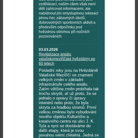
vzdělávací, naším cílem však není
děti zahlcovat informacemi, ale
nabídnout jim smysluplnou rekreaci
plnou her, zábavných úkolů,
dobrovolných sportovních aktivit a
především odpočinku pod
hvězdnou oblohou při nočních
pozorováních.
03.03.2026
Revitalizace areálu
valašskomeziříčské hvězdárny po
60 letech
Poslední roky jsou na Hvězdárně
Valašské Meziříčí ve znamení
velkých změn v základní
infrastruktuře celého areálu.
Zatím většina změn probíhala tak
trochu skrytě, ať už proto, že se
jednalo o opravy či úpravy
interiérů nebo proto, že byla
skryta za hradbou stromů. První
velkou změnou bylo vybudování
nového objektu Kulturního a
kreativního centra na ulici J. K.
Tyla a nyní se dostáváme do
další etapy, která je svou
povahou velmi zřetelná. Jedná se