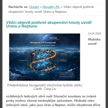
Nacházíte se:
Úvodní
»
Aktuality AK
»
Vědci objevili podivné
skupenství hmoty uvnitř Uranu a Neptunu
Vědci objevili podivné skupenství hmoty uvnitř
Uranu a Neptunu
13.04.2026
Hluboko
uvnitř
Předpokládaná hexagonální sloučenina hydridu uhlíku
Credit: Cong Liu
vzdálených ledových obrů naší Sluneční soustavy se známé
prvky mohou chovat neobvyklým způsobem. Hluboké nitro
ledových obrů, jako jsou Uran a Neptun, může obsahovat dříve