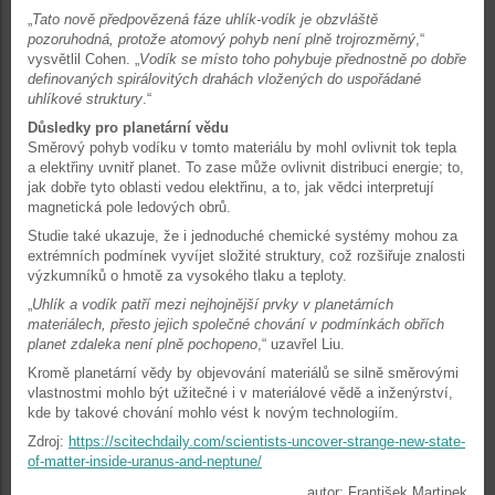
„
Tato nově předpovězená fáze uhlík-vodík je obzvláště
pozoruhodná, protože atomový pohyb není plně trojrozměrný
,“
vysvětlil Cohen. „
Vodík se místo toho pohybuje přednostně po dobře
definovaných spirálovitých drahách vložených do uspořádané
uhlíkové struktury
.“
Důsledky pro planetární vědu
Směrový pohyb vodíku v tomto materiálu by mohl ovlivnit tok tepla
a elektřiny uvnitř planet. To zase může ovlivnit distribuci energie; to,
jak dobře tyto oblasti vedou elektřinu, a to, jak vědci interpretují
magnetická pole ledových obrů.
Studie také ukazuje, že i jednoduché chemické systémy mohou za
extrémních podmínek vyvíjet složité struktury, což rozšiřuje znalosti
výzkumníků o hmotě za vysokého tlaku a teploty.
„
Uhlík a vodík patří mezi nejhojnější prvky v planetárních
materiálech, přesto jejich společné chování v podmínkách obřích
planet zdaleka není plně pochopeno
,“ uzavřel Liu.
Kromě planetární vědy by objevování materiálů se silně směrovými
vlastnostmi mohlo být užitečné i v materiálové vědě a inženýrství,
kde by takové chování mohlo vést k novým technologiím.
Zdroj:
https://scitechdaily.com/scientists-uncover-strange-new-state-
of-matter-inside-uranus-and-neptune/
autor: František Martinek