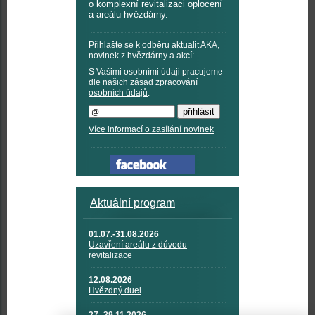
o komplexní revitalizaci oplocení
a areálu hvězdárny.
Přihlašte se k odběru aktualit AKA,
novinek z hvězdárny a akcí:
S Vašimi osobními údaji pracujeme
dle našich
zásad zpracování
osobních údajů
.
Více informací o zasílání novinek
Aktuální program
01.07.-31.08.2026
Uzavření areálu z důvodu
revitalizace
12.08.2026
Hvězdný duel