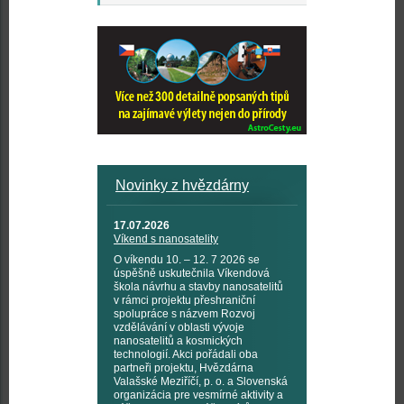
Novinky z hvězdárny
17.07.2026
Víkend s nanosatelity
O víkendu 10. – 12. 7 2026 se
úspěšně uskutečnila Víkendová
škola návrhu a stavby nanosatelitů
v rámci projektu přeshraniční
spolupráce s názvem Rozvoj
vzdělávání v oblasti vývoje
nanosatelitů a kosmických
technologií. Akci pořádali oba
partneři projektu, Hvězdárna
Valašské Meziříčí, p. o. a Slovenská
organizácia pre vesmírné aktivity a