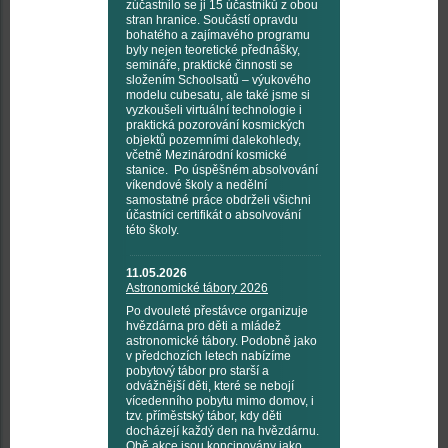
zúčastnilo se ji 15 účastníků z obou
stran hranice. Součástí opravdu
bohatého a zajímavého programu
byly nejen teoretické přednášky,
semináře, praktické činnosti se
složením Schoolsatů – výukového
modelu cubesatu, ale také jsme si
vyzkoušeli virtuální technologie i
praktická pozorování kosmických
objektů pozemními dalekohledy,
včetně Mezinárodní kosmické
stanice. Po úspěšném absolvování
víkendové školy a nedělní
samostatné práce obdrželi všichni
účastníci certifikát o absolvování
této školy.
11.05.2026
Astronomické tábory 2026
Po dvouleté přestávce organizuje
hvězdárna pro děti a mládež
astronomické tábory. Podobně jako
v předchozích letech nabízíme
pobytový tábor pro starší a
odvážnější děti, které se nebojí
vícedenního pobytu mimo domov, i
tzv. příměstský tábor, kdy děti
docházejí každý den na hvězdárnu.
Obě akce jsou koncipovány jako