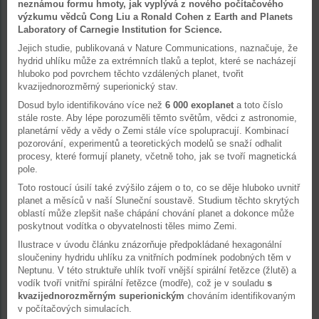
neznámou formu hmoty, jak vyplývá z nového počítačového
výzkumu vědců Cong Liu a Ronald Cohen z Earth and Planets
Laboratory of Carnegie Institution for Science.
Jejich studie, publikovaná v Nature Communications, naznačuje, že
hydrid uhlíku může za extrémních tlaků a teplot, které se nacházejí
hluboko pod povrchem těchto vzdálených planet, tvořit
kvazijednorozměrný superionický stav.
Dosud bylo identifikováno více než
6 000 exoplanet
a toto číslo
stále roste. Aby lépe porozuměli těmto světům, vědci z astronomie,
planetární vědy a vědy o Zemi stále více spolupracují. Kombinací
pozorování, experimentů a teoretických modelů se snaží odhalit
procesy, které formují planety, včetně toho, jak se tvoří magnetická
pole.
Toto rostoucí úsilí také zvýšilo zájem o to, co se děje hluboko uvnitř
planet a měsíců v naší Sluneční soustavě. Studium těchto skrytých
oblastí může zlepšit naše chápání chování planet a dokonce může
poskytnout vodítka o obyvatelnosti těles mimo Zemi.
Ilustrace v úvodu článku znázorňuje předpokládané hexagonální
sloučeniny hydridu uhlíku za vnitřních podmínek podobných těm v
Neptunu. V této struktuře uhlík tvoří vnější spirální řetězce (žlutě) a
vodík tvoří vnitřní spirální řetězce (modře), což je v souladu
s
kvazijednorozměrným superionickým
chováním identifikovaným
v počítačových simulacích.