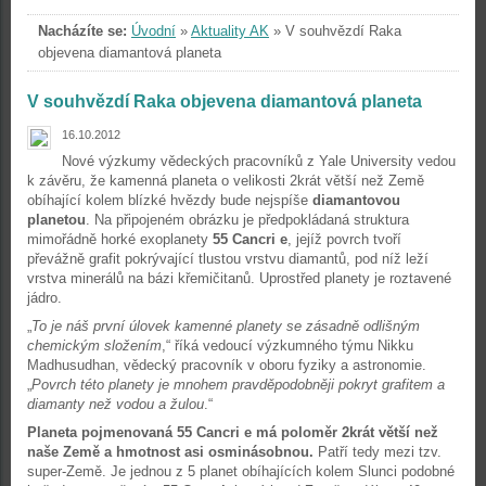
Nacházíte se:
Úvodní
»
Aktuality AK
»
V souhvězdí Raka
objevena diamantová planeta
V souhvězdí Raka objevena diamantová planeta
16.10.2012
Nové výzkumy vědeckých pracovníků z Yale University vedou
k závěru, že kamenná planeta o velikosti 2krát větší než Země
obíhající kolem blízké hvězdy bude nejspíše
diamantovou
planetou
. Na připojeném obrázku je předpokládaná struktura
mimořádně horké exoplanety
55 Cancri e
, jejíž povrch tvoří
převážně grafit pokrývající tlustou vrstvu diamantů, pod níž leží
vrstva minerálů na bázi křemičitanů. Uprostřed planety je roztavené
jádro.
„
To je náš první úlovek kamenné planety se zásadně odlišným
chemickým složením
,“ říká vedoucí výzkumného týmu Nikku
Madhusudhan, vědecký pracovník v oboru fyziky a astronomie.
„
Povrch této planety je mnohem pravděpodobněji pokryt grafitem a
diamanty než vodou a žulou
.“
Planeta pojmenovaná 55 Cancri e má poloměr 2krát větší než
naše Země a hmotnost asi osminásobnou.
Patří tedy mezi tzv.
super-Země. Je jednou z 5 planet obíhajících kolem Slunci podobné