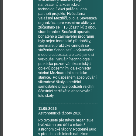
vzdělávání v oblasti vývoje
nanosatelitů a kosmických
technologií. Akci pořádali oba
partneři projektu, Hvězdárna
Valašské Meziříčí, p. o. a Slovenská
organizácia pre vesmírné aktivity a
zúčastnilo se ji 15 účastníků z obou
stran hranice. Součástí opravdu
bohatého a zajímavého programu
byly nejen teoretické přednášky,
semináře, praktické činnosti se
složením Schoolsatů – výukového
modelu cubesatu, ale také jsme si
vyzkoušeli virtuální technologie i
praktická pozorování kosmických
objektů pozemními dalekohledy,
včetně Mezinárodní kosmické
stanice. Po úspěšném absolvování
víkendové školy a nedělní
samostatné práce obdrželi všichni
účastníci certifikát o absolvování
této školy.
11.05.2026
Astronomické tábory 2026
Po dvouleté přestávce organizuje
hvězdárna pro děti a mládež
astronomické tábory. Podobně jako
v předchozích letech nabízíme