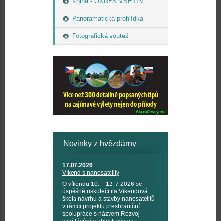
Kniha - OKRES VSETÍN
Panoramatická prohlídka
Fotografická soutež
Novinky z hvězdárny
17.07.2026
Víkend s nanosatelity
O víkendu 10. – 12. 7 2026 se
úspěšně uskutečnila Víkendová
škola návrhu a stavby nanosatelitů
v rámci projektu přeshraniční
spolupráce s názvem Rozvoj