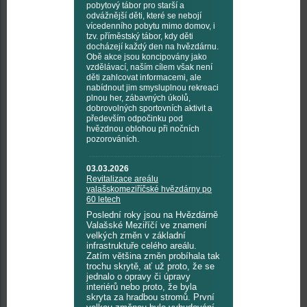
pobytový tábor pro starší a
odvážnější děti, které se nebojí
vícedenního pobytu mimo domov, i
tzv. příměstský tábor, kdy děti
docházejí každý den na hvězdárnu.
Obě akce jsou koncipovány jako
vzdělávací, naším cílem však není
děti zahlcovat informacemi, ale
nabídnout jim smysluplnou rekreaci
plnou her, zábavných úkolů,
dobrovolných sportovních aktivit a
především odpočinku pod
hvězdnou oblohou při nočních
pozorováních.
03.03.2026
Revitalizace areálu
valašskomeziříčské hvězdárny po
60 letech
Poslední roky jsou na Hvězdárně
Valašské Meziříčí ve znamení
velkých změn v základní
infrastruktuře celého areálu.
Zatím většina změn probíhala tak
trochu skrytě, ať už proto, že se
jednalo o opravy či úpravy
interiérů nebo proto, že byla
skryta za hradbou stromů. První