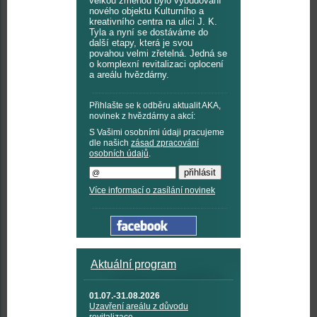
velkou změnou bylo vybudování
nového objektu Kulturního a
kreativního centra na ulici J. K.
Tyla a nyní se dostáváme do
další etapy, která je svou
povahou velmi zřetelná. Jedná se
o komplexní revitalizaci oplocení
a areálu hvězdárny.
Přihlašte se k odběru aktualit AKA,
novinek z hvězdárny a akcí:
S Vašimi osobními údaji pracujeme
dle našich
zásad zpracování
osobních údajů
.
Více informací o zasílání novinek
Aktuální program
01.07.-31.08.2026
Uzavření areálu z důvodu