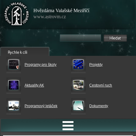
Hvězdárna Valašské Meziříčí
www.astrovm.cz
Programy pro školy
Projekty
Aktuality AK
Cestovní ruch
Programový letáček
Dokumenty