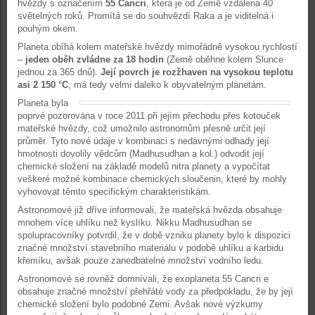
hvězdy s označením
55 Cancri
, která je od Země vzdálena 40
světelných roků. Promítá se do souhvězdí Raka a je viditelná i
pouhým okem.
Planeta obíhá kolem mateřské hvězdy mimořádně vysokou rychlostí
–
jeden oběh zvládne za 18 hodin
(Země oběhne kolem Slunce
jednou za 365 dnů).
Její povrch je rozžhaven na vysokou teplotu
asi 2 150 °C
, má tedy velmi daleko k obyvatelným planetám.
Planeta byla
poprvé pozorována v roce 2011 při jejím přechodu přes kotouček
mateřské hvězdy, což umožnilo astronomům přesně určit její
průměr. Tyto nové údaje v kombinaci s nedávnými odhady její
hmotnosti dovolily vědcům (Madhusudhan a kol.) odvodit její
chemické složení na základě modelů nitra planety a vypočítat
veškeré možné kombinace chemických sloučenin, které by mohly
vyhovovat těmto specifickým charakteristikám.
Astronomové již dříve informovali, že mateřská hvězda obsahuje
mnohem více uhlíku než kyslíku. Nikku Madhusudhan se
spolupracovníky potvrdil, že v době vzniku planety bylo k dispozici
značné množství stavebního materiálu v podobě uhlíku a karbidu
křemíku, avšak pouze zanedbatelné množství vodního ledu.
Astronomové se rovněž domnívali, že exoplaneta 55 Cancri e
obsahuje značné množství přehřáté vody za předpokladu, že by její
chemické složení bylo podobné Zemi. Avšak nové výzkumy