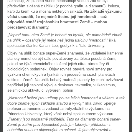
naznačují, že planeta vůbec neobsahuje vodu a zdá se být
především složená z uhlíku (v podobě grafitu a diamantů), železa,
karbidu křemíku a možná některých silikátů.
Na základě výzkumu
vědci usoudili, že nejméně třetinu její hmotnosti – což
odpovídá téměř trojnásobku hmotnosti Země – mohou
představovat diamanty.
„
Naproti tomu nitro Země je bohaté na kyslík, ale mimořádně chudé
na uhlík – obsahuje jej méně než jednu tisícinu hmotnosti
,“ říká
spoluautor článku Kanani Lee, geofyzik z Yale University.
Objev na uhlík bohaté super-Země znamená, že vzdálené kamenné
planety nemohou být dále považovány za tělesa podobná Zemi,
pokud se týká chemického složení jejich nitra, atmosféry či
biologických podmínek. Objev rovněž otevírá nové směry pro
výzkum chemických a fyzikálních procesů na cizích planetách
velikosti Země. Na uhlík bohatý materiál planety by mohl ovlivňovat
například její teplotní vývoj a deskovou tektoniku, vulkanismus,
seismickou aktivitu či vytváření pohoří.
„
Vlastnosti hvězd jsou určeny pouze jejich hmotností a věkem, a tak
dobře známe jejich základní stavbu a vývoj
,“ říká David Spergel,
profesor astronomie a vedoucí astrofyzikálního výzkumu na
Princeton University, který však nebyl spoluautorem výzkumu.
„
Planety jsou podstatně složitější. Tato na diamanty bohatá super-
Země je zatím pravděpodobně jediným takovým příkladem z
bohatého souboru objevených exoplanet. Jejich objevování a