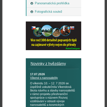
Panoramatická prohlídka
Fotografická soutež
Novinky z hvězdárny
17.07.2026
Víkend s nanosatelity
O víkendu 10. – 12. 7 2026 se
úspěšně uskutečnila Víkendová
škola návrhu a stavby nanosatelitů
v rámci projektu přeshraniční
spolupráce s názvem Rozvoj
vzdělávání v oblasti vývoje
nanosatelitů a kosmických