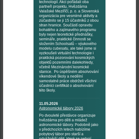
technologií. Akci pořádali oba
partneři projektu, Hvězdárna
Valašské Meziříčí, p. o. a Slovenská
organizácia pre vesmírné aktivity a
zúčastnilo se ji 15 účastníků z obou
stran hranice. Součástí opravdu
bohatého a zajímavého programu
byly nejen teoretické přednášky,
semináře, praktické činnosti se
složením Schoolsatů – výukového
modelu cubesatu, ale také jsme si
vyzkoušeli virtuální technologie i
praktická pozorování kosmických
objektů pozemními dalekohledy,
včetně Mezinárodní kosmické
stanice. Po úspěšném absolvování
víkendové školy a nedělní
samostatné práce obdrželi všichni
účastníci certifikát o absolvování
této školy.
11.05.2026
Astronomické tábory 2026
Po dvouleté přestávce organizuje
hvězdárna pro děti a mládež
astronomické tábory. Podobně jako
v předchozích letech nabízíme
pobytový tábor pro starší a
odvážnější děti, které se nebojí