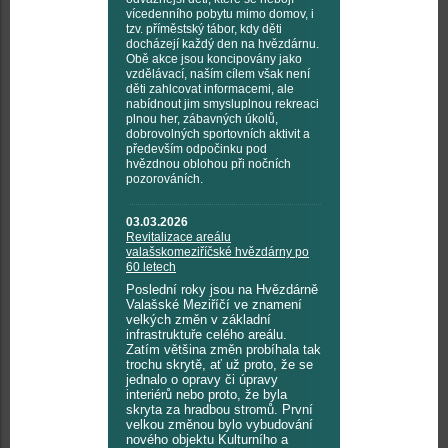
vícedenního pobytu mimo domov, i
tzv. příměstský tábor, kdy děti
docházejí každý den na hvězdárnu.
Obě akce jsou koncipovány jako
vzdělávací, naším cílem však není
děti zahlcovat informacemi, ale
nabídnout jim smysluplnou rekreaci
plnou her, zábavných úkolů,
dobrovolných sportovních aktivit a
především odpočinku pod
hvězdnou oblohou při nočních
pozorováních.
03.03.2026
Revitalizace areálu
valašskomeziříčské hvězdárny po
60 letech
Poslední roky jsou na Hvězdárně
Valašské Meziříčí ve znamení
velkých změn v základní
infrastruktuře celého areálu.
Zatím většina změn probíhala tak
trochu skrytě, ať už proto, že se
jednalo o opravy či úpravy
interiérů nebo proto, že byla
skryta za hradbou stromů. První
velkou změnou bylo vybudování
nového objektu Kulturního a