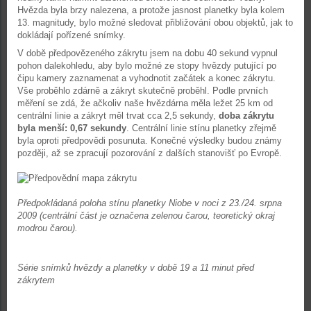
Hvězda byla brzy nalezena, a protože jasnost planetky byla kolem
13. magnitudy, bylo možné sledovat přibližování obou objektů, jak to
dokládají pořízené snímky.
V době předpovězeného zákrytu jsem na dobu 40 sekund vypnul
pohon dalekohledu, aby bylo možné ze stopy hvězdy putující po
čipu kamery zaznamenat a vyhodnotit začátek a konec zákrytu.
Vše proběhlo zdárně a zákryt skutečně proběhl. Podle prvních
měření se zdá, že ačkoliv naše hvězdárna měla ležet 25 km od
centrální linie a zákryt měl trvat cca 2,5 sekundy,
doba zákrytu
byla menší: 0,67 sekundy
. Centrální linie stínu planetky zřejmě
byla oproti předpovědi posunuta. Konečné výsledky budou známy
později, až se zpracují pozorování z dalších stanovišť po Evropě.
Předpokládaná poloha stínu planetky Niobe v noci z 23./24. srpna
2009 (centrální část je označena zelenou čarou, teoretický okraj
modrou čarou).
Série snímků hvězdy a planetky v době 19 a 11 minut před
zákrytem