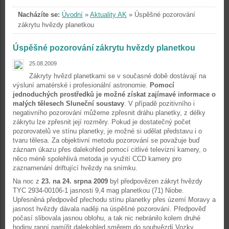
Nacházíte se:
Úvodní
»
Aktuality AK
»
Úspěšné pozorování
zákrytu hvězdy planetkou
Úspěšné pozorování zákrytu hvězdy planetkou
25.08.2009
Zákryty hvězd planetkami se v současné době dostávají na
výsluní amatérské i profesionální astronomie.
Pomocí
jednoduchých prostředků je možné získat zajímavé informace o
malých tělesech Sluneční soustavy
. V případě pozitivního i
negativního pozorování můžeme zpřesnit dráhu planetky, z délky
zákrytu lze zpřesnit její rozměry. Pokud je dostatečný počet
pozorovatelů ve stínu planetky, je možné si udělat představu i o
tvaru tělesa. Za objektivní metodu pozorování se považuje buď
záznam úkazu přes dalekohled pomocí citlivé televizní kamery, o
něco méně spolehlivá metoda je využití CCD kamery pro
zaznamenání driftující hvězdy na snímku.
Na noc z
23. na 24. srpna 2009
byl předpovězen zákryt hvězdy
TYC 2934-00106-1 jasnosti 9,4 mag planetkou (71) Niobe.
Upřesněná předpověď přechodu stínu planetky přes území Moravy a
jasnost hvězdy dávala naději na úspěšné pozorování. Předpověď
počasí slibovala jasnou oblohu, a tak nic nebránilo kolem druhé
hodiny ranní namířit dalekohled směrem do souhvězdí Vozky.