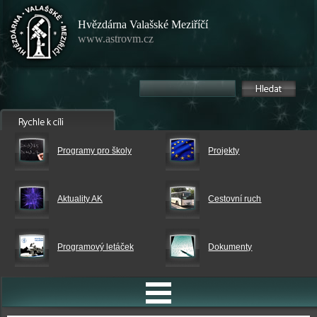
Hvězdárna Valašské Meziříčí
www.astrovm.cz
Programy pro školy
Projekty
Aktuality AK
Cestovní ruch
Programový letáček
Dokumenty