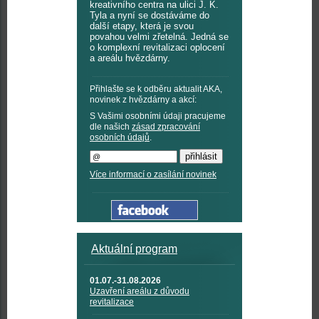
kreativního centra na ulici J. K.
Tyla a nyní se dostáváme do
další etapy, která je svou
povahou velmi zřetelná. Jedná se
o komplexní revitalizaci oplocení
a areálu hvězdárny.
Přihlašte se k odběru aktualit AKA,
novinek z hvězdárny a akcí:
S Vašimi osobními údaji pracujeme
dle našich
zásad zpracování
osobních údajů
.
Více informací o zasílání novinek
Aktuální program
01.07.-31.08.2026
Uzavření areálu z důvodu
revitalizace