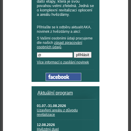
další etapy, která je svou
povahou velmi zřetelná. Jedná se
o komplexní revitalizaci oplocení
a areálu hvězdárny.
Přihlašte se k odběru aktualit AKA,
novinek z hvězdárny a akcí:
S Vašimi osobními údaji pracujeme
dle našich
zásad zpracování
osobních údajů
.
Více informací o zasílání novinek
Aktuální program
01.07.-31.08.2026
Uzavření areálu z důvodu
revitalizace
12.08.2026
Hvězdný duel