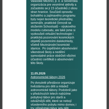
Valašské Meziříčí, p. o. a Slovenská
organizácia pre vesmírné aktivity a
zúčastnilo se ji 15 účastníků z obou
stran hranice. Součástí opravdu
bohatého a zajímavého programu
byly nejen teoretické přednášky,
semináře, praktické činnosti se
složením Schoolsatů – výukového
modelu cubesatu, ale také jsme si
vyzkoušeli virtuální technologie i
praktická pozorování kosmických
objektů pozemními dalekohledy,
včetně Mezinárodní kosmické
stanice. Po úspěšném absolvování
víkendové školy a nedělní
samostatné práce obdrželi všichni
účastníci certifikát o absolvování
této školy.
11.05.2026
Astronomické tábory 2026
Po dvouleté přestávce organizuje
hvězdárna pro děti a mládež
astronomické tábory. Podobně jako
v předchozích letech nabízíme
pobytový tábor pro starší a
odvážnější děti, které se nebojí
vícedenního pobytu mimo domov, i
tzv. příměstský tábor, kdy děti