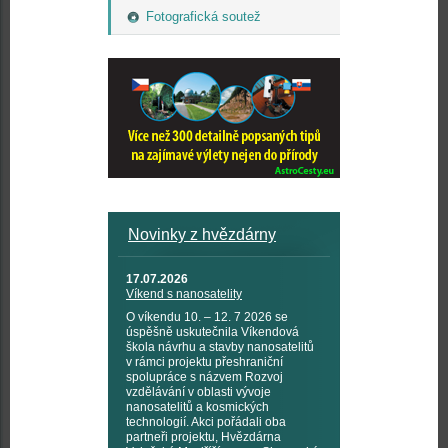
Fotografická soutež
Novinky z hvězdárny
17.07.2026
Víkend s nanosatelity
O víkendu 10. – 12. 7 2026 se
úspěšně uskutečnila Víkendová
škola návrhu a stavby nanosatelitů
v rámci projektu přeshraniční
spolupráce s názvem Rozvoj
vzdělávání v oblasti vývoje
nanosatelitů a kosmických
technologií. Akci pořádali oba
partneři projektu, Hvězdárna