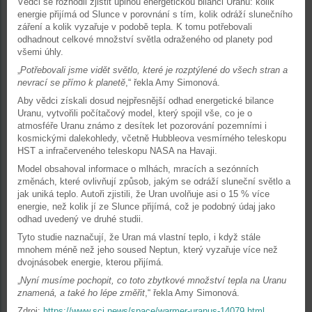
Vědci se rozhodli zjistit úplnou energetickou bilanci Uranu: kolik
energie přijímá od Slunce v porovnání s tím, kolik odráží slunečního
záření a kolik vyzařuje v podobě tepla. K tomu potřebovali
odhadnout celkové množství světla odraženého od planety pod
všemi úhly.
„
Potřebovali jsme vidět světlo, které je rozptýlené do všech stran a
nevrací se přímo k planetě
,“ řekla Amy Simonová.
Aby vědci získali dosud nejpřesnější odhad energetické bilance
Uranu, vytvořili počítačový model, který spojil vše, co je o
atmosféře Uranu známo z desítek let pozorování pozemními i
kosmickými dalekohledy, včetně Hubbleova vesmírného teleskopu
HST a infračerveného teleskopu NASA na Havaji.
Model obsahoval informace o mlhách, mracích a sezónních
změnách, které ovlivňují způsob, jakým se odráží sluneční světlo a
jak uniká teplo. Autoři zjistili, že Uran uvolňuje asi o 15 % více
energie, než kolik jí ze Slunce přijímá, což je podobný údaj jako
odhad uvedený ve druhé studii.
Tyto studie naznačují, že Uran má vlastní teplo, i když stále
mnohem méně než jeho soused Neptun, který vyzařuje více než
dvojnásobek energie, kterou přijímá.
„
Nyní musíme pochopit, co toto zbytkové množství tepla na Uranu
znamená, a také ho lépe změřit
,“ řekla Amy Simonová.
Zdroj:
https://www.sci.news/space/warmer-uranus-14079.html