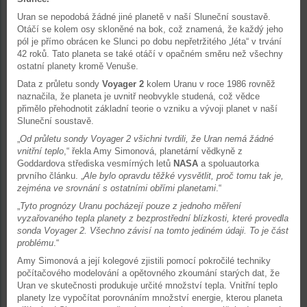
Uran se nepodobá žádné jiné planetě v naší Sluneční soustavě.
Otáčí se kolem osy skloněné na bok, což znamená, že každý jeho
pól je přímo obrácen ke Slunci po dobu nepřetržitého „léta“ v trvání
42 roků. Tato planeta se také otáčí v opačném směru než všechny
ostatní planety kromě Venuše.
Data z průletu sondy
Voyager 2
kolem Uranu v roce 1986 rovněž
naznačila, že planeta je uvnitř neobvykle studená, což vědce
přimělo přehodnotit základní teorie o vzniku a vývoji planet v naší
Sluneční soustavě.
„
Od průletu sondy Voyager 2 všichni tvrdili, že Uran nemá žádné
vnitřní teplo
,“ řekla Amy Simonová, planetární vědkyně z
Goddardova střediska vesmírných letů
NASA
a spoluautorka
prvního článku. „
Ale bylo opravdu těžké vysvětlit, proč tomu tak je,
zejména ve srovnání s ostatními obřími planetami
.“
„
Tyto prognózy Uranu pocházejí pouze z jednoho měření
vyzařovaného tepla planety z bezprostřední blízkosti, které provedla
sonda Voyager 2. Všechno závisí na tomto jediném údaji. To je část
problému
.“
Amy Simonová a její kolegové zjistili pomocí pokročilé techniky
počítačového modelování a opětovného zkoumání starých dat, že
Uran ve skutečnosti produkuje určité množství tepla. Vnitřní teplo
planety lze vypočítat porovnáním množství energie, kterou planeta