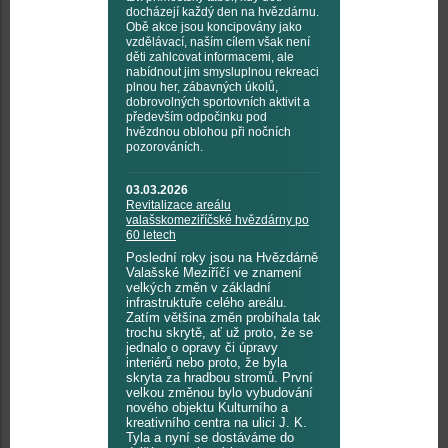
docházejí každý den na hvězdárnu.
Obě akce jsou koncipovány jako
vzdělávací, naším cílem však není
děti zahlcovat informacemi, ale
nabídnout jim smysluplnou rekreaci
plnou her, zábavných úkolů,
dobrovolných sportovních aktivit a
především odpočinku pod
hvězdnou oblohou při nočních
pozorováních.
03.03.2026
Revitalizace areálu
valašskomeziříčské hvězdárny po
60 letech
Poslední roky jsou na Hvězdárně
Valašské Meziříčí ve znamení
velkých změn v základní
infrastruktuře celého areálu.
Zatím většina změn probíhala tak
trochu skrytě, ať už proto, že se
jednalo o opravy či úpravy
interiérů nebo proto, že byla
skryta za hradbou stromů. První
velkou změnou bylo vybudování
nového objektu Kulturního a
kreativního centra na ulici J. K.
Tyla a nyní se dostáváme do