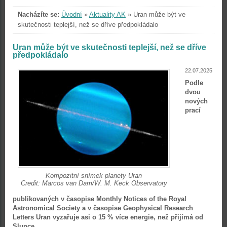
Nacházíte se:
Úvodní
»
Aktuality AK
»
Uran může být ve
skutečnosti teplejší, než se dříve předpokládalo
Uran může být ve skutečnosti teplejší, než se dříve
předpokládalo
22.07.2025
Podle
dvou
nových
prací
Kompozitní snímek planety Uran
Credit: Marcos van Dam/W. M. Keck Observatory
publikovaných v časopise Monthly Notices of the Royal
Astronomical Society a v časopise Geophysical Research
Letters Uran vyzařuje asi o 15 % více energie, než přijímá od
Slunce.