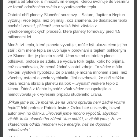
přijímá od Slunce, s množstvím energie, kterou uvolňuje do vesmíru
ve formě odraženého světla a vyzařovaného tepla.
Ostatní obří planety Sluneční soustavy – Saturn, Jupiter a Neptun –
vyzařují více tepla, než přijímají, což znamená, že dodatečné teplo
pochází zevnitř, přičemž jeho velká část zůstala z
vysokoenergetických procesů, které planety formovaly před 4,5
miliardami let.
Množství tepla, které planeta vyzařuje, může být ukazatelem jejího
stáří: čím méně tepla se uvolňuje v porovnání s teplem pohlceným
ze Slunce, tím je planeta starší. Uran se od ostatních planet
odlišoval, protože se zdálo, že vydává tolik tepla, kolik ho přijímá,
což naznačovalo, že nemá žádné vlastní zdroje. To vědce mátlo.
Někteří vyslovili hypotézu, že planeta je možná mnohem starší než
všechny ostatní a zcela vychladla. Jiní navrhovali, že obří srážka –
která možná obrátila planetu na bok – „vysála“ veškeré teplo z
Uranu. Žádná z těchto hypotéz však vědce neuspokojila a
nemotivovala je k vyřešení případu studeného Uranu.
„
Říkali jsme si: Je možné, že na Uranu opravdu není žádné vnitřní
teplo?
“ řekl profesor Patrick Irwin z Oxfordské univerzity, hlavní
autor prvního článku. „
Provedli jsme mnoho výpočtů, abychom
zjistili, kolik slunečního záření Uran odráží, a zjistili jsme, že ve
skutečnosti odráží mnohem více energie, než se doposud
odhadovalo
.“