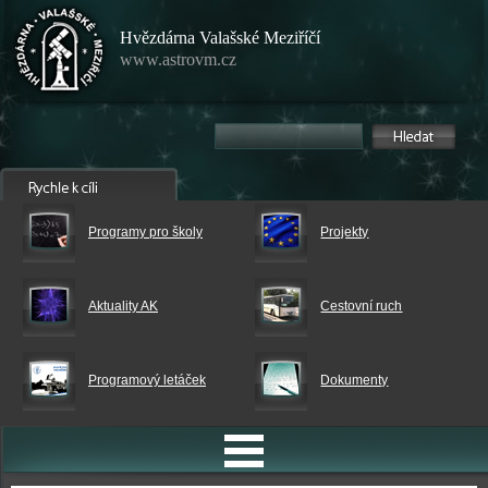
Hvězdárna Valašské Meziříčí
www.astrovm.cz
Programy pro školy
Projekty
Aktuality AK
Cestovní ruch
Programový letáček
Dokumenty