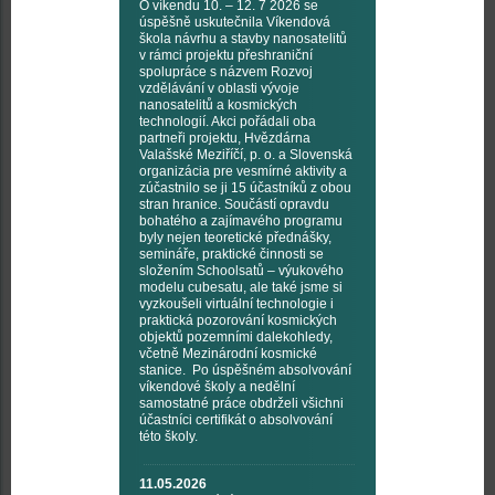
O víkendu 10. – 12. 7 2026 se
úspěšně uskutečnila Víkendová
škola návrhu a stavby nanosatelitů
v rámci projektu přeshraniční
spolupráce s názvem Rozvoj
vzdělávání v oblasti vývoje
nanosatelitů a kosmických
technologií. Akci pořádali oba
partneři projektu, Hvězdárna
Valašské Meziříčí, p. o. a Slovenská
organizácia pre vesmírné aktivity a
zúčastnilo se ji 15 účastníků z obou
stran hranice. Součástí opravdu
bohatého a zajímavého programu
byly nejen teoretické přednášky,
semináře, praktické činnosti se
složením Schoolsatů – výukového
modelu cubesatu, ale také jsme si
vyzkoušeli virtuální technologie i
praktická pozorování kosmických
objektů pozemními dalekohledy,
včetně Mezinárodní kosmické
stanice. Po úspěšném absolvování
víkendové školy a nedělní
samostatné práce obdrželi všichni
účastníci certifikát o absolvování
této školy.
11.05.2026