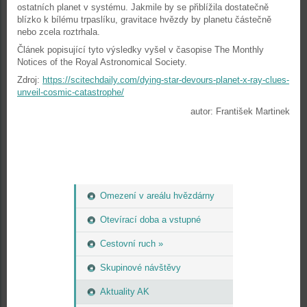
ostatních planet v systému. Jakmile by se přiblížila dostatečně
blízko k bílému trpaslíku, gravitace hvězdy by planetu částečně
nebo zcela roztrhala.
Článek popisující tyto výsledky vyšel v časopise The Monthly
Notices of the Royal Astronomical Society.
Zdroj:
https://scitechdaily.com/dying-star-devours-planet-x-ray-clues-
unveil-cosmic-catastrophe/
autor: František Martinek
Omezení v areálu hvězdárny
Otevírací doba a vstupné
Cestovní ruch »
Skupinové návštěvy
Aktuality AK