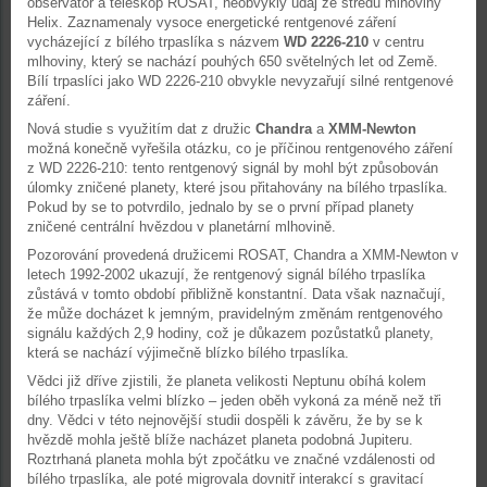
observatoř a teleskop ROSAT, neobvyklý údaj ze středu mlhoviny
Helix. Zaznamenaly vysoce energetické rentgenové záření
vycházející z bílého trpaslíka s názvem
WD 2226-210
v centru
mlhoviny, který se nachází pouhých 650 světelných let od Země.
Bílí trpaslíci jako WD 2226-210 obvykle nevyzařují silné rentgenové
záření.
Nová studie s využitím dat z družic
Chandra
a
XMM-Newton
možná konečně vyřešila otázku, co je příčinou rentgenového záření
z WD 2226-210: tento rentgenový signál by mohl být způsobován
úlomky zničené planety, které jsou přitahovány na bílého trpaslíka.
Pokud by se to potvrdilo, jednalo by se o první případ planety
zničené centrální hvězdou v planetární mlhovině.
Pozorování provedená družicemi ROSAT, Chandra a XMM-Newton v
letech 1992-2002 ukazují, že rentgenový signál bílého trpaslíka
zůstává v tomto období přibližně konstantní. Data však naznačují,
že může docházet k jemným, pravidelným změnám rentgenového
signálu každých 2,9 hodiny, což je důkazem pozůstatků planety,
která se nachází výjimečně blízko bílého trpaslíka.
Vědci již dříve zjistili, že planeta velikosti Neptunu obíhá kolem
bílého trpaslíka velmi blízko – jeden oběh vykoná za méně než tři
dny. Vědci v této nejnovější studii dospěli k závěru, že by se k
hvězdě mohla ještě blíže nacházet planeta podobná Jupiteru.
Roztrhaná planeta mohla být zpočátku ve značné vzdálenosti od
bílého trpaslíka, ale poté migrovala dovnitř interakcí s gravitací