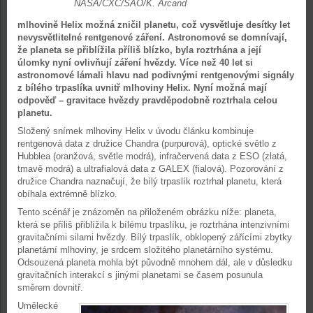
NASA/CXC/SAO/K. Arcand
mlhovině Helix možná zničil planetu, což vysvětluje desítky let
nevysvětlitelné rentgenové záření. Astronomové se domnívají,
že planeta se přiblížila příliš blízko, byla roztrhána a její
úlomky nyní ovlivňují záření hvězdy. Více než 40 let si
astronomové lámali hlavu nad podivnými rentgenovými signály
z bílého trpaslíka uvnitř mlhoviny Helix. Nyní možná mají
odpověď – gravitace hvězdy pravděpodobně roztrhala celou
planetu.
Složený snímek mlhoviny Helix v úvodu článku kombinuje
rentgenová data z družice Chandra (purpurová), optické světlo z
Hubblea (oranžová, světle modrá), infračervená data z ESO (zlatá,
tmavě modrá) a ultrafialová data z GALEX (fialová). Pozorování z
družice Chandra naznačují, že bílý trpaslík roztrhal planetu, která
obíhala extrémně blízko.
Tento scénář je znázorněn na přiloženém obrázku níže: planeta,
která se příliš přiblížila k bílému trpaslíku, je roztrhána intenzivními
gravitačními silami hvězdy. Bílý trpaslík, obklopený zářícími zbytky
planetární mlhoviny, je srdcem složitého planetárního systému.
Odsouzená planeta mohla být původně mnohem dál, ale v důsledku
gravitačních interakcí s jinými planetami se časem posunula
směrem dovnitř.
Umělecké