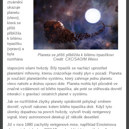
ztvárnění
ukazuje
planetu
(vlevo),
která se
příliš
přiblížila
k bílému
trpaslíku
(vpravo) a
byla
Planeta se příliš přiblížila k bílému trpaslíkovi
roztrhána
Credit: CXC/SAO/M.Weiss
slapovými silami hvězdy. Bílý trpaslík se nachází uprostřed
planetární mlhoviny, kterou znázorňuje modrý plyn v pozadí. Planeta
je součástí planetárního systému, který zahrnuje jednu planetu
vlevo nahoře a druhou vpravo dole. Planeta mohla být původně ve
značné vzdálenosti od bílého trpaslíka, ale poté se stěhovala dovnitř
interakcí s gravitací ostatních planet v systému.
Jak se roztříštěné zbytky planety spirálovitě pohybují směrem
dovnitř, vytvoří nakonec kolem bílého trpaslíka disk. Když tyto
úlomky dopadnou na povrch hvězdy, vytvoří trvalý rentgenový
signál, který astronomové detekují již několik desetiletí.
Již v roce 1980 zachytily rentgenové mise, například Einsteinova