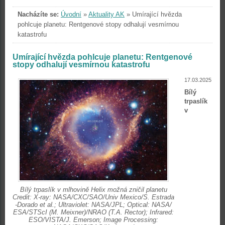
Nacházíte se:
Úvodní
»
Aktuality AK
»
Umírající hvězda
pohlcuje planetu: Rentgenové stopy odhalují vesmírnou
katastrofu
Umírající hvězda pohlcuje planetu: Rentgenové
stopy odhalují vesmírnou katastrofu
17.03.2025
Bílý
trpaslík
v
Bílý trpaslík v mlhovině Helix možná zničil planetu
Credit: X-ray: NASA/CXC/SAO/Univ Mexico/S. Estrada
-Dorado et al.; Ultraviolet: NASA/JPL; Optical: NASA/
ESA/STScI (M. Meixner)/NRAO (T.A. Rector); Infrared:
ESO/VISTA/J. Emerson; Image Processing: