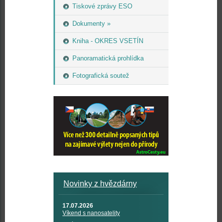
Tiskové zprávy ESO
Dokumenty »
Kniha - OKRES VSETÍN
Panoramatická prohlídka
Fotografická soutež
Novinky z hvězdárny
17.07.2026
Víkend s nanosatelity