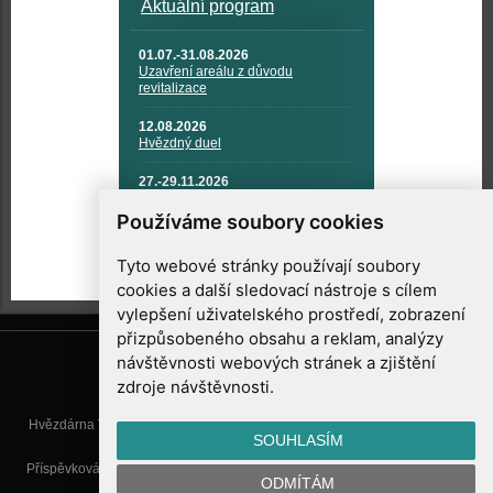
Aktuální program
01.07.-31.08.2026
Uzavření areálu z důvodu
revitalizace
12.08.2026
Hvězdný duel
27.-29.11.2026
KOSMONAUTIKA, RAKETOVÁ
TECHNIKA A KOSMICKÉ
Používáme soubory cookies
TECHNOLOGIE
Tyto webové stránky používají soubory
cookies a další sledovací nástroje s cílem
vylepšení uživatelského prostředí, zobrazení
přizpůsobeného obsahu a reklam, analýzy
návštěvnosti webových stránek a zjištění
zdroje návštěvnosti.
Hvězdárna Valašské Meziříčí, příspěvková organizace, Vsetínská 78, 757
SOUHLASÍM
01 Valašské Meziříčí
Příspěvková organizace Zlínského kraje. Telefon:
571 611 928
, Mobil:
777
ODMÍTÁM
277 134
, E-mail:
info@astrovm.cz