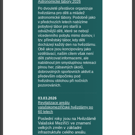
Astronomické tábory 2026
Po dvouleté přestávce organizuje
hvězdárna pro děti a mládež
astronomické tábory. Podobně jako
v předchozích letech nabízíme
pobytový tábor pro starší a
odvážnější děti, které se nebojí
vícedenního pobytu mimo domov, i
tzv. příměstský tábor, kdy děti
docházejí každý den na hvězdárnu.
Obě akce jsou koncipovány jako
vzdělávací, naším cílem však není
děti zahlcovat informacemi, ale
nabídnout jim smysluplnou rekreaci
plnou her, zábavných úkolů,
dobrovolných sportovních aktivit a
především odpočinku pod
hvězdnou oblohou při nočních
pozorováních.
03.03.2026
Revitalizace areálu
valašskomeziříčské hvězdárny po
60 letech
Poslední roky jsou na Hvězdárně
Valašské Meziříčí ve znamení
velkých změn v základní
infrastruktuře celého areálu.