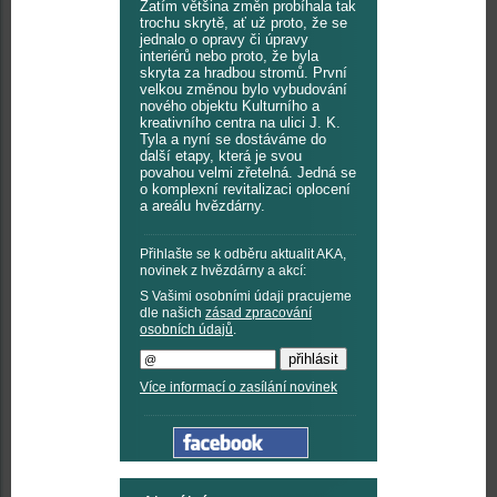
Zatím většina změn probíhala tak
trochu skrytě, ať už proto, že se
jednalo o opravy či úpravy
interiérů nebo proto, že byla
skryta za hradbou stromů. První
velkou změnou bylo vybudování
nového objektu Kulturního a
kreativního centra na ulici J. K.
Tyla a nyní se dostáváme do
další etapy, která je svou
povahou velmi zřetelná. Jedná se
o komplexní revitalizaci oplocení
a areálu hvězdárny.
Přihlašte se k odběru aktualit AKA,
novinek z hvězdárny a akcí:
S Vašimi osobními údaji pracujeme
dle našich
zásad zpracování
osobních údajů
.
Více informací o zasílání novinek