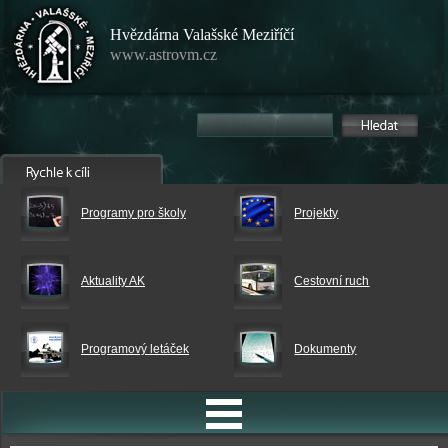
Hvězdárna Valašské Meziříčí
www.astrovm.cz
Programy pro školy
Projekty
Aktuality AK
Cestovní ruch
Programový letáček
Dokumenty