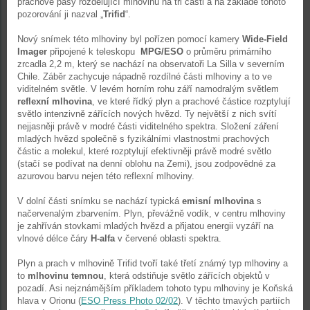
prachové pásy rozdělující mlhovinu na tři části a na základě tohoto
pozorování ji nazval „
Trifid
“.
Nový snímek této mlhoviny byl pořízen pomocí kamery
Wide-Field
Imager
připojené k teleskopu
MPG/ESO
o průměru primárního
zrcadla 2,2 m, který se nachází na observatoři La Silla v severním
Chile. Záběr zachycuje nápadně rozdílné části mlhoviny a to ve
viditelném světle. V levém horním rohu září namodralým světlem
reflexní mlhovina
, ve které řídký plyn a prachové částice rozptylují
světlo intenzivně zářících nových hvězd. Ty největší z nich svítí
nejjasněji právě v modré části viditelného spektra. Složení záření
mladých hvězd společně s fyzikálními vlastnostmi prachových
částic a molekul, které rozptylují efektivněji právě modré světlo
(stačí se podívat na denní oblohu na Zemi), jsou zodpovědné za
azurovou barvu nejen této reflexní mlhoviny.
V dolní části snímku se nachází typická
emisní mlhovina
s
načervenalým zbarvením. Plyn, převážně vodík, v centru mlhoviny
je zahříván stovkami mladých hvězd a přijatou energii vyzáří na
vlnové délce čáry
H-alfa
v červené oblasti spektra.
Plyn a prach v mlhovině Trifid tvoří také třetí známý typ mlhoviny a
to
mlhovinu temnou
, která odstiňuje světlo zářících objektů v
pozadí. Asi nejznámějším příkladem tohoto typu mlhoviny je Koňská
hlava v Orionu (
ESO Press Photo 02/02
). V těchto tmavých partiích