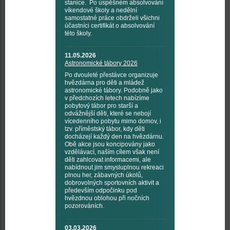
stanice. Po úspěšném absolvování
víkendové školy a nedělní
samostatné práce obdrželi všichni
účastníci certifikát o absolvování
této školy.
11.05.2026
Astronomické tábory 2026
Po dvouleté přestávce organizuje
hvězdárna pro děti a mládež
astronomické tábory. Podobně jako
v předchozích letech nabízíme
pobytový tábor pro starší a
odvážnější děti, které se nebojí
vícedenního pobytu mimo domov, i
tzv. příměstský tábor, kdy děti
docházejí každý den na hvězdárnu.
Obě akce jsou koncipovány jako
vzdělávací, naším cílem však není
děti zahlcovat informacemi, ale
nabídnout jim smysluplnou rekreaci
plnou her, zábavných úkolů,
dobrovolných sportovních aktivit a
především odpočinku pod
hvězdnou oblohou při nočních
pozorováních.
03.03.2026