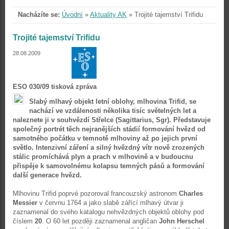
Nacházíte se:
Úvodní
»
Aktuality AK
»
Trojité tajemství Trifidu
Trojité tajemství Trifidu
28.08.2009
ESO 030/09 tisková zpráva
Slabý mlhavý objekt letní oblohy, mlhovina Trifid, se
nachází ve vzdálenosti několika tisíc světelných let a
naleznete ji v souhvězdí Střelce (Sagittarius, Sgr). Představuje
společný portrét těch nejranějších stádií formování hvězd od
samotného počátku v temnotě mlhoviny až po jejich první
světlo. Intenzivní záření a silný hvězdný vítr nově zrozených
stálic promíchává plyn a prach v mlhovině a v budoucnu
přispěje k samovolnému kolapsu temných pásů a formování
další generace hvězd.
Mlhovinu Trifid poprvé pozoroval francouzský astronom
Charles
Messier
v červnu 1764 a jako slabě zářící mlhavý útvar ji
zaznamenal do svého katalogu nehvězdných objektů oblohy pod
číslem
20
. O 60 let později zaznamenal angličan
John Herschel