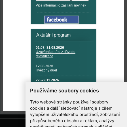
Více informací o zasílání novinek
Aktuální program
01.07.-31.08.2026
Uzavření areálu z důvodu
revitalizace
12.08.2026
Hvězdný duel
27.-29.11.2026
KOSMONAUTIKA, RAKETOVÁ
TECHNIKA A KOSMICKÉ
Používáme soubory cookies
TECHNOLOGIE
Tyto webové stránky používají soubory
cookies a další sledovací nástroje s cílem
vylepšení uživatelského prostředí, zobrazení
přizpůsobeného obsahu a reklam, analýzy
návštěvnosti webových stránek a zjištění