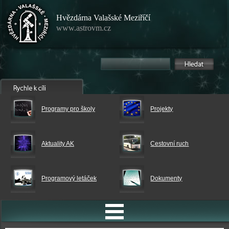
Hvězdárna Valašské Meziříčí
www.astrovm.cz
Programy pro školy
Projekty
Aktuality AK
Cestovní ruch
Programový letáček
Dokumenty