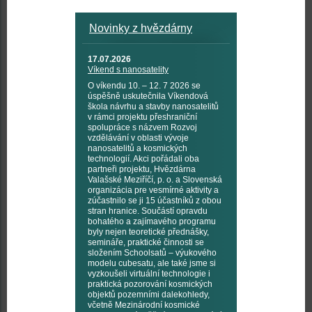
Novinky z hvězdárny
17.07.2026
Víkend s nanosatelity
O víkendu 10. – 12. 7 2026 se
úspěšně uskutečnila Víkendová
škola návrhu a stavby nanosatelitů
v rámci projektu přeshraniční
spolupráce s názvem Rozvoj
vzdělávání v oblasti vývoje
nanosatelitů a kosmických
technologií. Akci pořádali oba
partneři projektu, Hvězdárna
Valašské Meziříčí, p. o. a Slovenská
organizácia pre vesmírné aktivity a
zúčastnilo se ji 15 účastníků z obou
stran hranice. Součástí opravdu
bohatého a zajímavého programu
byly nejen teoretické přednášky,
semináře, praktické činnosti se
složením Schoolsatů – výukového
modelu cubesatu, ale také jsme si
vyzkoušeli virtuální technologie i
praktická pozorování kosmických
objektů pozemními dalekohledy,
včetně Mezinárodní kosmické