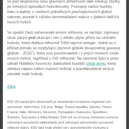
se pod neúprosnou silou gravitační přitažlivosti dále shlukují zbytky
po minulých epizodách hvězdotvorby. Postupný nárůst hustoty,
tlaku a teploty v centrech jednotlivých prachoplynových globulí
nakonec povede k zážehu termonukleární reakce v jádrech dalších
nových hvězd.
Ve spodní části načervenalé emisní mlhoviny se nachází zajímavý
útvar, jakýsi
prst
ukazující ven z oblaku plynu přímo na centrální
hvězdu, která dodává mlhovině Trifid nejvíce energie. Jedná se o
příklad pomalu se rozptylující plynové globule (evaporating gaseous
globule - „EGG“), které jsou pozorovatelné i v jiných místech zrodu
nových hvězd, například v Orlí mlhovině. Na samotné špičce prstu
odhalil Hubbleův kosmický dalekohled hustější
shluk plynu
, který
odolává náporu záření masivní hvězdy a pravděpodobně skrývá
zárodek malé hvězdy.
Zdroj
ESO (Evropská jižní observatoř) je mezinárodní evropskou organizací pro
astronomii. Jejími členy (14) jsou: Belgie, Česká republika, Dánsko, Finsko,
Francie, Itálie, Německo, Nizozemí, Portugalsko, Rakousko, Španělsko,
Švédsko, Švýcarsko a Velká Británie. ESO má za cíl vývoj, konstrukci a provoz
výkonných pozemních dalekohledů, jenž zpřístupní astronomům významné
vědecké objevy. ESO také hraje přední roli v astronomickém výzkumu a