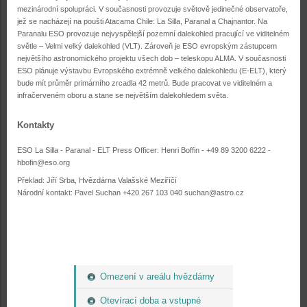
mezinárodní spolupráci. V současnosti provozuje světově jedinečné observatoře,
jež se nacházejí na poušti Atacama Chile: La Silla, Paranal a Chajnantor. Na
Paranalu ESO provozuje nejvyspělejší pozemní dalekohled pracující ve viditelném
světle – Velmi velký dalekohled (VLT). Zároveň je ESO evropským zástupcem
největšího astronomického projektu všech dob – teleskopu ALMA. V současnosti
ESO plánuje výstavbu Evropského extrémně velkého dalekohledu (E-ELT), který
bude mít průměr primárního zrcadla 42 metrů. Bude pracovat ve viditelném a
infračerveném oboru a stane se největším dalekohledem světa.
Kontakty
ESO La Silla - Paranal - ELT Press Officer: Henri Boffin - +49 89 3200 6222 -
hbofin@eso.org
Překlad: Jiří Srba, Hvězdárna Valašské Meziříčí
Národní kontakt: Pavel Suchan +420 267 103 040 suchan@astro.cz
Omezení v areálu hvězdárny
Otevírací doba a vstupné