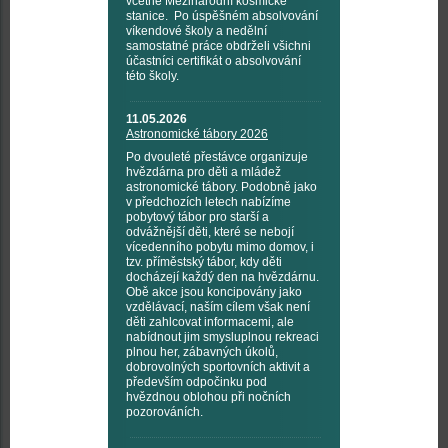
včetně Mezinárodní kosmické
stanice. Po úspěšném absolvování
víkendové školy a nedělní
samostatné práce obdrželi všichni
účastníci certifikát o absolvování
této školy.
11.05.2026
Astronomické tábory 2026
Po dvouleté přestávce organizuje
hvězdárna pro děti a mládež
astronomické tábory. Podobně jako
v předchozích letech nabízíme
pobytový tábor pro starší a
odvážnější děti, které se nebojí
vícedenního pobytu mimo domov, i
tzv. příměstský tábor, kdy děti
docházejí každý den na hvězdárnu.
Obě akce jsou koncipovány jako
vzdělávací, naším cílem však není
děti zahlcovat informacemi, ale
nabídnout jim smysluplnou rekreaci
plnou her, zábavných úkolů,
dobrovolných sportovních aktivit a
především odpočinku pod
hvězdnou oblohou při nočních
pozorováních.