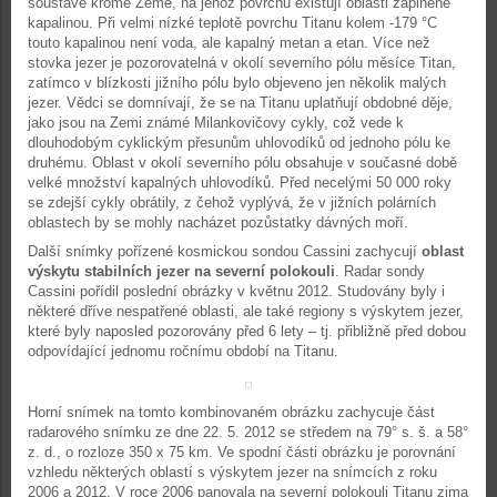
soustavě kromě Země, na jehož povrchu existují oblasti zaplněné
kapalinou. Při velmi nízké teplotě povrchu Titanu kolem -179 °C
touto kapalinou není voda, ale kapalný metan a etan. Více než
stovka jezer je pozorovatelná v okolí severního pólu měsíce Titan,
zatímco v blízkosti jižního pólu bylo objeveno jen několik malých
jezer. Vědci se domnívají, že se na Titanu uplatňují obdobné děje,
jako jsou na Zemi známé Milankovičovy cykly, což vede k
dlouhodobým cyklickým přesunům uhlovodíků od jednoho pólu ke
druhému. Oblast v okolí severního pólu obsahuje v současné době
velké množství kapalných uhlovodíků. Před necelými 50 000 roky
se zdejší cykly obrátily, z čehož vyplývá, že v jižních polárních
oblastech by se mohly nacházet pozůstatky dávných moří.
Další snímky pořízené kosmickou sondou Cassini zachycují
oblast
výskytu stabilních jezer na severní polokouli
. Radar sondy
Cassini pořídil poslední obrázky v květnu 2012. Studovány byly i
některé dříve nespatřené oblasti, ale také regiony s výskytem jezer,
které byly naposled pozorovány před 6 lety – tj. přibližně před dobou
odpovídající jednomu ročnímu období na Titanu.
Horní snímek na tomto kombinovaném obrázku zachycuje část
radarového snímku ze dne 22. 5. 2012 se středem na 79° s. š. a 58°
z. d., o rozloze 350 x 75 km. Ve spodní části obrázku je porovnání
vzhledu některých oblastí s výskytem jezer na snímcích z roku
2006 a 2012. V roce 2006 panovala na severní polokouli Titanu zima