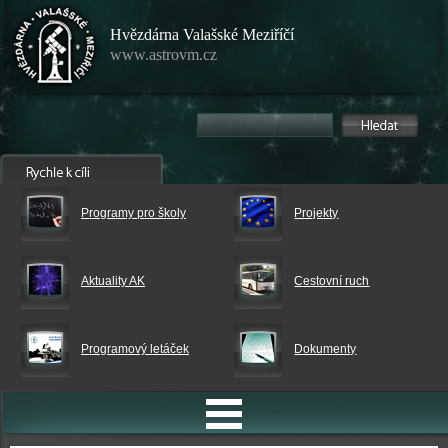
Hvězdárna Valašské Meziříčí
www.astrovm.cz
Programy pro školy
Projekty
Aktuality AK
Cestovní ruch
Programový letáček
Dokumenty