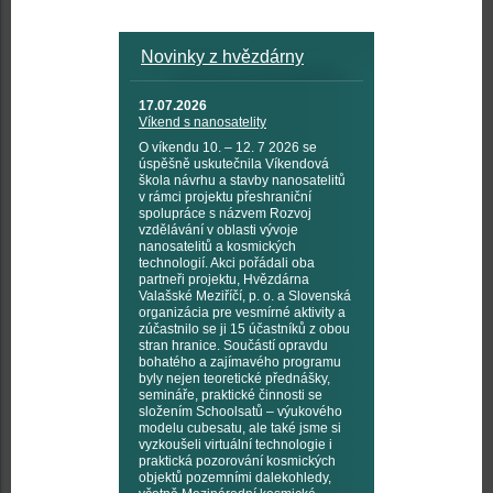
Novinky z hvězdárny
17.07.2026
Víkend s nanosatelity
O víkendu 10. – 12. 7 2026 se
úspěšně uskutečnila Víkendová
škola návrhu a stavby nanosatelitů
v rámci projektu přeshraniční
spolupráce s názvem Rozvoj
vzdělávání v oblasti vývoje
nanosatelitů a kosmických
technologií. Akci pořádali oba
partneři projektu, Hvězdárna
Valašské Meziříčí, p. o. a Slovenská
organizácia pre vesmírné aktivity a
zúčastnilo se ji 15 účastníků z obou
stran hranice. Součástí opravdu
bohatého a zajímavého programu
byly nejen teoretické přednášky,
semináře, praktické činnosti se
složením Schoolsatů – výukového
modelu cubesatu, ale také jsme si
vyzkoušeli virtuální technologie i
praktická pozorování kosmických
objektů pozemními dalekohledy,