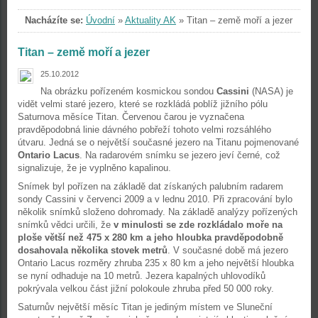
Nacházíte se:
Úvodní
»
Aktuality AK
»
Titan – země moří a jezer
Titan – země moří a jezer
25.10.2012
Na obrázku pořízeném kosmickou sondou
Cassini
(NASA) je
vidět velmi staré jezero, které se rozkládá poblíž jižního pólu
Saturnova měsíce Titan. Červenou čarou je vyznačena
pravděpodobná linie dávného pobřeží tohoto velmi rozsáhlého
útvaru. Jedná se o největší současné jezero na Titanu pojmenované
Ontario Lacus
. Na radarovém snímku se jezero jeví černé, což
signalizuje, že je vyplněno kapalinou.
Snímek byl pořízen na základě dat získaných palubním radarem
sondy Cassini v červenci 2009 a v lednu 2010. Při zpracování bylo
několik snímků složeno dohromady. Na základě analýzy pořízených
snímků vědci určili, že
v minulosti se zde rozkládalo moře na
ploše větší než 475 x 280 km a jeho hloubka pravděpodobně
dosahovala několika stovek metrů
. V současné době má jezero
Ontario Lacus rozměry zhruba 235 x 80 km a jeho největší hloubka
se nyní odhaduje na 10 metrů. Jezera kapalných uhlovodíků
pokrývala velkou část jižní polokoule zhruba před 50 000 roky.
Saturnův největší měsíc Titan je jediným místem ve Sluneční