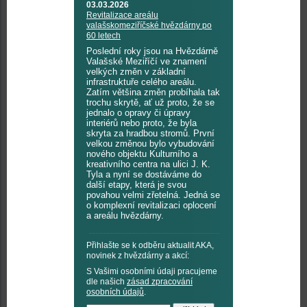
03.03.2026
Revitalizace areálu
valašskomeziříčské hvězdárny po
60 letech
Poslední roky jsou na Hvězdárně
Valašské Meziříčí ve znamení
velkých změn v základní
infrastruktuře celého areálu.
Zatím většina změn probíhala tak
trochu skrytě, ať už proto, že se
jednalo o opravy či úpravy
interiérů nebo proto, že byla
skryta za hradbou stromů. První
velkou změnou bylo vybudování
nového objektu Kulturního a
kreativního centra na ulici J. K.
Tyla a nyní se dostáváme do
další etapy, která je svou
povahou velmi zřetelná. Jedná se
o komplexní revitalizaci oplocení
a areálu hvězdárny.
Přihlašte se k odběru aktualit AKA,
novinek z hvězdárny a akcí:
S Vašimi osobními údaji pracujeme
dle našich
zásad zpracování
osobních údajů
.