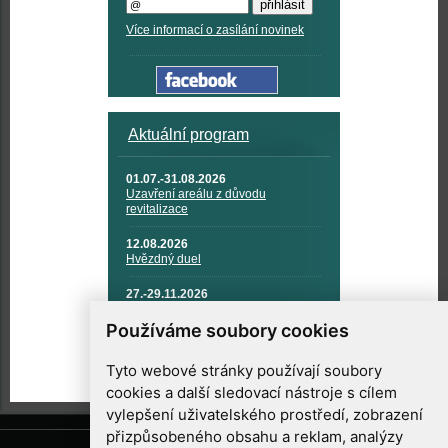
Více informací o zasílání novinek
Aktuální program
01.07.-31.08.2026
Uzavření areálu z důvodu
revitalizace
12.08.2026
Hvězdný duel
27.-29.11.2026
KOSMONAUTIKA, RAKETOVÁ
TECHNIKA A KOSMICKÉ
Používáme soubory cookies
TECHNOLOGIE
Tyto webové stránky používají soubory
cookies a další sledovací nástroje s cílem
vylepšení uživatelského prostředí, zobrazení
přizpůsobeného obsahu a reklam, analýzy