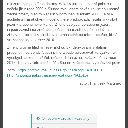
a jezera byla ponořena do tmy. Ačkoliv jaro na severní polokouli
začalo již v roce 2009 a Slunce nyní jezera osvětluje, nejsou patrné
žádné změny hladiny kapalin v porovnání s rokem 2006. Je to v
souladu s klimatickými modely, které předpokládají stabilní výskyt
jezer v průběhu několika let. Z toho vyplývá, že severní jezera
nejsou závislá na změnách počasí, na rozdíl od přechodných
ztmavnutí oblastí v okolí rovníku následně po místní bouřce, která
se zde vyskytla v roce 2010.
Změny úrovně hladiny jezer mohou být detekovány v dalším
průběhu mise sondy Cassini, která bude pokračovat ve výzkumu
vysokých severních šířek měsíce Titan až do začátku léta v roce
2017. Teprve v této době může Slunce způsobovat vypařování jezer.
Zdroj:
http://photojournal.jpl.nasa.gov/catalog/PIA16166
a
http://photojournal.jpl.nasa.gov/catalog/PIA16167
autor: František Martinek
Omezení v areálu hvězdárny