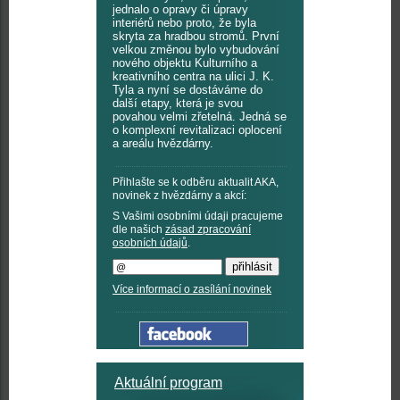
jednalo o opravy či úpravy
interiérů nebo proto, že byla
skryta za hradbou stromů. První
velkou změnou bylo vybudování
nového objektu Kulturního a
kreativního centra na ulici J. K.
Tyla a nyní se dostáváme do
další etapy, která je svou
povahou velmi zřetelná. Jedná se
o komplexní revitalizaci oplocení
a areálu hvězdárny.
Přihlašte se k odběru aktualit AKA,
novinek z hvězdárny a akcí:
S Vašimi osobními údaji pracujeme
dle našich
zásad zpracování
osobních údajů
.
Více informací o zasílání novinek
Aktuální program