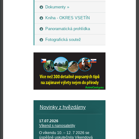
Dokumenty »
Kniha - OKRES VSETÍN
Panoramatická prohlídka
Fotografická soutež
Novinky z hvězdárny
17.07.2026
Víkend s nanosatelity
O víkendu 10. – 12. 7 2026 se
úspěšně uskutečnila Víkendová