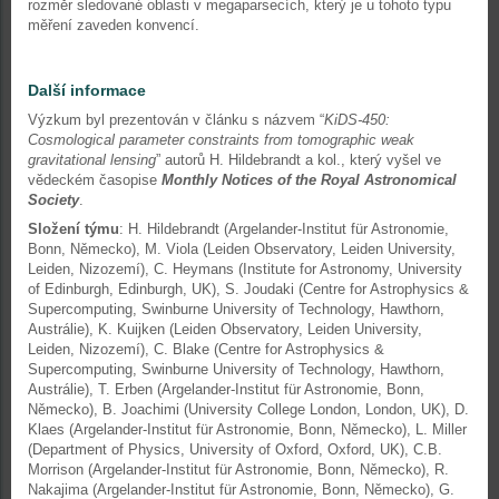
rozměr sledované oblasti v megaparsecích, který je u tohoto typu
měření zaveden konvencí.
Další informace
Výzkum byl prezentován v článku s názvem “
KiDS-450:
Cosmological parameter constraints from tomographic weak
gravitational lensing
” autorů H. Hildebrandt a kol., který vyšel ve
vědeckém časopise
Monthly Notices of the Royal Astronomical
Society
.
Složení týmu
: H. Hildebrandt (Argelander-Institut für Astronomie,
Bonn, Německo), M. Viola (Leiden Observatory, Leiden University,
Leiden, Nizozemí), C. Heymans (Institute for Astronomy, University
of Edinburgh, Edinburgh, UK), S. Joudaki (Centre for Astrophysics &
Supercomputing, Swinburne University of Technology, Hawthorn,
Austrálie), K. Kuijken (Leiden Observatory, Leiden University,
Leiden, Nizozemí), C. Blake (Centre for Astrophysics &
Supercomputing, Swinburne University of Technology, Hawthorn,
Austrálie), T. Erben (Argelander-Institut für Astronomie, Bonn,
Německo), B. Joachimi (University College London, London, UK), D.
Klaes (Argelander-Institut für Astronomie, Bonn, Německo), L. Miller
(Department of Physics, University of Oxford, Oxford, UK), C.B.
Morrison (Argelander-Institut für Astronomie, Bonn, Německo), R.
Nakajima (Argelander-Institut für Astronomie, Bonn, Německo), G.