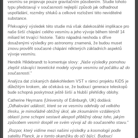
vesmíru se projevuje pouze gravitačním působením. Studie tohoto
typu představují v současnosti nejlepší způsob jak odhadnout
uspořádání, rozměry shluků a celkové rozložení této neviditelné
substance.
Překvapivý výsledek této studie má však dalekosáhlé implikace pro
naše širší chápání celého vesmíru a jeho vývoje během téměř 14
miliard let trvající historie. Takto nápadná neshoda s dříve
dosaženými výsledky pro astronomy znamená, že budou muset
znovu prověřit současné chápání některých základních aspektů
vývoje vesmíru.
Hendrik Hildebrandt to komentuje slovy: „
Naše výsledky pomohou
zlepšit stávající teoretické modely vývoje vesmíru od počátku až do
současnosti
.“
Analýza dat získaných dalekohledem VST v rámci projektu KiDS je
důležitým krokem, ale očekává se, že budoucí generace teleskopů
bude schopná poskytnout ještě širší a hlubší přehlídky oblohy.
Catherine Heymans (University of Edinburgh, UK) dodává:
„
Odhalování událostí, které se ve vesmíru odehrály od velkého
třesku, je mimořádně obtížný úkol, ale zkoumáním vzdálených
oblastí jsme schopni sestavit alespoň přibližný obraz toho, jakým
způsobem vesmír dospěl ve svém vývoji až do současného stavu
.“
„
Rozpor, který vidíme mezi našimi výsledky a kosmologií podle
satelitu Planck, je v tomto okamžiku do očí bijící. Budoucí