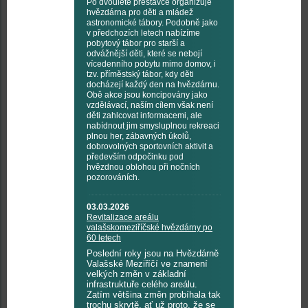
Po dvouleté přestávce organizuje
hvězdárna pro děti a mládež
astronomické tábory. Podobně jako
v předchozích letech nabízíme
pobytový tábor pro starší a
odvážnější děti, které se nebojí
vícedenního pobytu mimo domov, i
tzv. příměstský tábor, kdy děti
docházejí každý den na hvězdárnu.
Obě akce jsou koncipovány jako
vzdělávací, naším cílem však není
děti zahlcovat informacemi, ale
nabídnout jim smysluplnou rekreaci
plnou her, zábavných úkolů,
dobrovolných sportovních aktivit a
především odpočinku pod
hvězdnou oblohou při nočních
pozorováních.
03.03.2026
Revitalizace areálu
valašskomeziříčské hvězdárny po
60 letech
Poslední roky jsou na Hvězdárně
Valašské Meziříčí ve znamení
velkých změn v základní
infrastruktuře celého areálu.
Zatím většina změn probíhala tak
trochu skrytě, ať už proto, že se