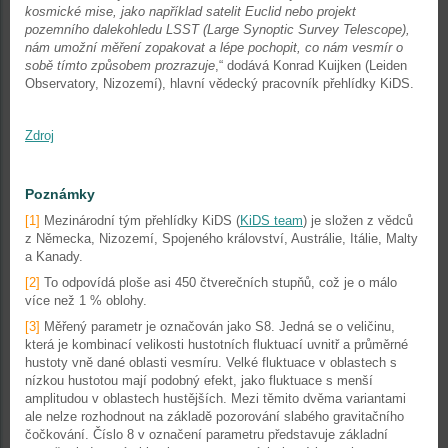
kosmické mise, jako například satelit Euclid nebo projekt
pozemního dalekohledu LSST (Large Synoptic Survey Telescope),
nám umožní měření zopakovat a lépe pochopit, co nám vesmír o
sobě tímto způsobem prozrazuje
,“ dodává Konrad Kuijken (Leiden
Observatory, Nizozemí), hlavní vědecký pracovník přehlídky KiDS.
Zdroj
Poznámky
[1]
Mezinárodní tým přehlídky KiDS (
KiDS team
) je složen z vědců
z Německa, Nizozemí, Spojeného království, Austrálie, Itálie, Malty
a Kanady.
[2]
To odpovídá ploše asi 450 čtverečních stupňů, což je o málo
více než 1 % oblohy.
[3]
Měřený parametr je označován jako S8. Jedná se o veličinu,
která je kombinací velikosti hustotních fluktuací uvnitř a průměrné
hustoty vně dané oblasti vesmíru. Velké fluktuace v oblastech s
nízkou hustotou mají podobný efekt, jako fluktuace s menší
amplitudou v oblastech hustějších. Mezi těmito dvěma variantami
ale nelze rozhodnout na základě pozorování slabého gravitačního
čočkování. Číslo 8 v označení parametru představuje základní