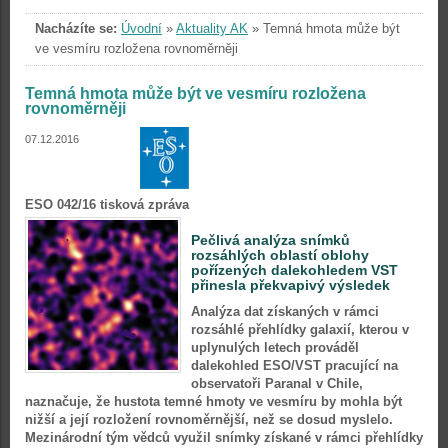
Nacházíte se:
Úvodní
»
Aktuality AK
»
Temná hmota může být
ve vesmíru rozložena rovnoměrněji
Temná hmota může být ve vesmíru rozložena
rovnoměrněji
07.12.2016
ESO 042/16 tisková zpráva
Pečlivá analýza snímků
rozsáhlých oblastí oblohy
pořízených dalekohledem VST
přinesla překvapivý výsledek
Analýza dat získaných v rámci
rozsáhlé přehlídky galaxií, kterou v
uplynulých letech prováděl
dalekohled ESO/VST pracující na
observatoři Paranal v Chile,
naznačuje, že hustota temné hmoty ve vesmíru by mohla být
nižší a její rozložení rovnoměrnější, než se dosud myslelo.
Mezinárodní tým vědců využil snímky získané v rámci přehlídky