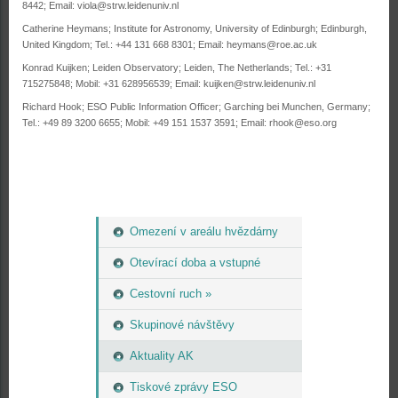
8442; Email: viola@strw.leidenuniv.nl
Catherine Heymans; Institute for Astronomy, University of Edinburgh; Edinburgh,
United Kingdom; Tel.: +44 131 668 8301; Email: heymans@roe.ac.uk
Konrad Kuijken; Leiden Observatory; Leiden, The Netherlands; Tel.: +31
715275848; Mobil: +31 628956539; Email: kuijken@strw.leidenuniv.nl
Richard Hook; ESO Public Information Officer; Garching bei Munchen, Germany;
Tel.: +49 89 3200 6655; Mobil: +49 151 1537 3591; Email: rhook@eso.org
Omezení v areálu hvězdárny
Otevírací doba a vstupné
Cestovní ruch »
Skupinové návštěvy
Aktuality AK
Tiskové zprávy ESO