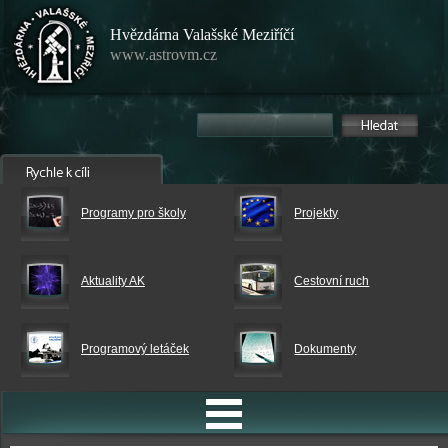
Hvězdárna Valašské Meziříčí
www.astrovm.cz
Programy pro školy
Projekty
Aktuality AK
Cestovní ruch
Programový letáček
Dokumenty