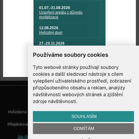
01.07.-31.08.2026
Uzavření areálu z důvodu
revitalizace
12.08.2026
Hvězdný duel
27.-29.11.2026
KOSMONAUTIKA, RAKETOVÁ
TECHNIKA A KOSMICKÉ
Používáme soubory cookies
TECHNOLOGIE
Tyto webové stránky používají soubory
cookies a další sledovací nástroje s cílem
vylepšení uživatelského prostředí, zobrazení
přizpůsobeného obsahu a reklam, analýzy
návštěvnosti webových stránek a zjištění
zdroje návštěvnosti.
Hvězdárna Valašské Meziříčí, příspěvková organizace, Vsetínská 78, 757
SOUHLASÍM
01 Valašské Meziříčí
Příspěvková organizace Zlínského kraje. Telefon:
571 611 928
, Mobil:
777
ODMÍTÁM
277 134
, E-mail:
info@astrovm.cz
Jak chráníme Vaše osobní údaje
|
Nastavení cookies
| Vyrobil: