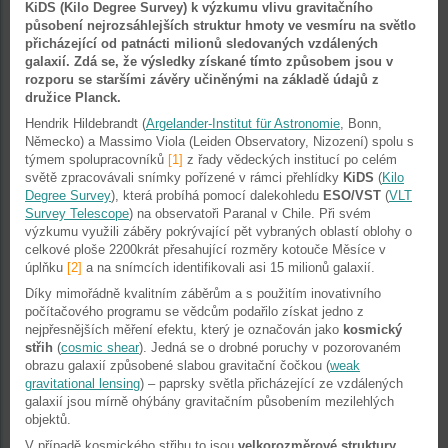
KiDS (Kilo Degree Survey) k výzkumu vlivu gravitačního
působení nejrozsáhlejších struktur hmoty ve vesmíru na světlo
přicházející od patnácti milionů sledovaných vzdálených
galaxií. Zdá se, že výsledky získané tímto způsobem jsou v
rozporu se staršími závěry učiněnými na základě údajů z
družice Planck.
Hendrik Hildebrandt (
Argelander-Institut für Astronomie
, Bonn,
Německo) a Massimo Viola (Leiden Observatory, Nizození) spolu s
týmem spolupracovníků
[1]
z řady vědeckých institucí po celém
světě zpracovávali snímky pořízené v rámci přehlídky
KiDS
(
Kilo
Degree Survey
), která probíhá pomocí dalekohledu
ESO/VST
(
VLT
Survey Telescope
) na observatoři Paranal v Chile. Při svém
výzkumu využili záběry pokrývající pět vybraných oblastí oblohy o
celkové ploše 2200krát přesahující rozměry kotouče Měsíce v
úplňku
[2]
a na snímcích identifikovali asi 15 milionů galaxií.
Díky mimořádně kvalitním záběrům a s použitím inovativního
počítačového programu se vědcům podařilo získat jedno z
nejpřesnějších měření efektu, který je označován jako
kosmický
střih
(
cosmic shear
). Jedná se o drobné poruchy v pozorovaném
obrazu galaxií způsobené slabou gravitační čočkou (
weak
gravitational lensing
) – paprsky světla přicházející ze vzdálených
galaxií jsou mírně ohýbány gravitačním působením mezilehlých
objektů.
V případě kosmického střihu to jsou
velkorozměrové struktury