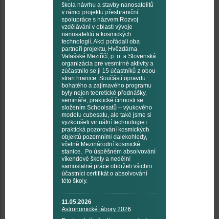
škola návrhu a stavby nanosatelitů
v rámci projektu přeshraniční
spolupráce s názvem Rozvoj
vzdělávání v oblasti vývoje
nanosatelitů a kosmických
technologií. Akci pořádali oba
partneři projektu, Hvězdárna
Valašské Meziříčí, p. o. a Slovenská
organizácia pre vesmírné aktivity a
zúčastnilo se ji 15 účastníků z obou
stran hranice. Součástí opravdu
bohatého a zajímavého programu
byly nejen teoretické přednášky,
semináře, praktické činnosti se
složením Schoolsatů – výukového
modelu cubesatu, ale také jsme si
vyzkoušeli virtuální technologie i
praktická pozorování kosmických
objektů pozemními dalekohledy,
včetně Mezinárodní kosmické
stanice. Po úspěšném absolvování
víkendové školy a nedělní
samostatné práce obdrželi všichni
účastníci certifikát o absolvování
této školy.
11.05.2026
Astronomické tábory 2026