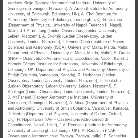
Verdoes Kleijn (Kapteyn Astronomical Institute, University of
Groningen, Groningen, Nizozemí), A. Amon (Institute for Astronomy,
University of Edinburgh, Edinburgh, UK), A. Choi (Institute for
Astronomy, University of Edinburgh, Edinburgh, UK), G. Covone
(Department of Physics, University of Napoli Federico II, Napoli,
Itálie), J.T.A. de Jong (Leiden Observatory, Leiden University,
Leiden, Nizozemí), A. Dvornik (Leiden Observatory, Leiden
University, Leiden, Nizozemí), I. Fenech Conti (Institute of Space
Sciences and Astronomy (ISSA), University of Malta, Msida, Malta;
Department of Physics, University of Malta, Msida, Malta), A. Grado
(INAF – Osservatorio Astronomico di Capodimonte, Napoli, Itálie), J.
Harnois-Déraps (Institute for Astronomy, University of Edinburgh,
Edinburgh, UK; Department of Physics and Astronomy, University of
British Columbia, Vancouver, Kanada), R. Herbonnet (Leiden
Observatory, Leiden University, Leiden, Nizozemí), H. Hoekstra
(Leiden Observatory, Leiden University, Leiden, Nizozemí), F.
Köhlinger (Leiden Observatory, Leiden University, Leiden, Nizozemí),
J. McFarland (Kapteyn Astronomical Institute, University of
Groningen, Groningen, Nizozemí), A. Mead (Department of Physics
and Astronomy, University of British Columbia, Vancouver, Kanada),
J. Merten (Department of Physics, University of Oxford, Oxford,
UK), N. Napolitano (INAF – Osservatorio Astronomico di
Capodimonte, Napoli, Itálie), J.A. Peacock (Institute for Astronomy,
University of Edinburgh, Edinburgh, UK), M. Radovich (INAF –
Osservatorio Astronomico di Padova, Padova, Itálie), P. Schneider