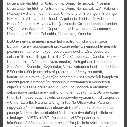
(Argelander-Institut für Astronomie, Bonn, Německo), P. Simon
(Argelander-Institut für Astronomie, Bonn, Německo), E.A. Valentijn
(Kapteyn Astronomical Institute, University of Groningen, Groningen,
Nizozemí), J.L. van den Busch (Argelander-Institut für Astronomie,
Bonn, Německo), E. van Uitert (University College London, London,
UK) a L. van Waerbeke (Department of Physics and Astronomy,
University of British Columbia, Vancouver, Kanada).
ESO
je nejvýznamnější mezivládní astronomická organizace
Evropy, která v současnosti provozuje jedny z nejproduktivnějších
pozemních astronomických observatoří světa. ESO podporuje
celkem 16 zemí: Belgie, Brazílie, Česká republika, Dánsko, Finsko,
Francie, Itálie, Německo, Nizozemsko, Portugalsko, Rakousko,
Španělsko, Švédsko, Švýcarsko, Velká Británie a hostící stát Chile.
ESO uskutečňuje ambiciózní program zaměřený na návrh,
konstrukci a provoz výkonných pozemních pozorovacích komplexů
umožňujících astronomům dosáhnout významných vědeckých
objevů. ESO také hraje vedoucí úlohu při podpoře a organizaci
celosvětové spolupráce v astronomickém výzkumu. ESO provozuje
tři unikátní pozorovací střediska světového významu nacházející se
v Chile: La Silla, Paranal a Chajnantor. Na Observatoři Paranal,
nejvyspělejší astronomické observatoři světa pro viditelnou oblast,
pracuje Velmi velký dalekohled VLT a také dva další přehlídkové
teleskopy – VISTA a VST. Dalekohled VISTA pozoruje v
infračervené části spektra a je největším přehlídkovým teleskopem