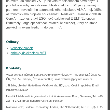
na světě, dalekohled VST je největším teleskopem navrženým k
prohlídce oblohy ve viditelné oblasti spektra. ESO je významným
partnerem revolučního astronomického teleskopu ALMA, největšího
astronomického projektu současnosti. Nedaleko Paranalu v oblasti
Cero Armazones staví ESO nový dalekohled E-ELT (European
Extremely Large optical/near-infrared Telescope), který se stane
„největším okem hledícím do vesmíru“.
Odkazy
vědecký článek
snímky dalekohledu VST
Kontakty
Viktor Votruba; národní kontakt; Astronomický ústav AV , Astronomický ústav AV
ČR, 251 65 Ondřejov, Česká republika; Email: votruba@physics.muni.cz
Jiří Srba; překlad; Hvězdárna Valašské Meziříčí, p. o., Česká republika; Email:
jsrba@astrovm.cz
Hendrik Hildebrandt; Argelander-Institut für Astronomie; Bonn, Germany; Tel.: +49
228 73 1772; Email: hendrik@astro.uni-bonn.de
Massimo Viola; Leiden Observatory; Leiden, The Netherlands; Tel.: +31 (0)71 527