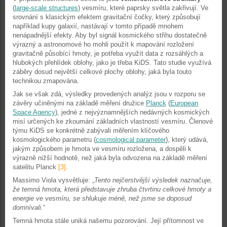
(
large-scale structures
) vesmíru, které paprsky světla zakřivují. Ve
srovnání s klasickým efektem gravitační čočky, který způsobují
například kupy galaxií, nastávají v tomto případě mnohem
nenápadnější efekty. Aby byl signál kosmického střihu dostatečně
výrazný a astronomové ho mohli použít k mapování rozložení
gravitačně působící hmoty, je potřeba využít data z rozsáhlých a
hlubokých přehlídek oblohy, jako je třeba KiDS. Tato studie využívá
záběry dosud největší celkové plochy oblohy, jaká byla touto
technikou zmapována.
Jak se však zdá, výsledky provedených analýz jsou v rozporu se
závěry učiněnými na základě měření družice
Planck
(
European
Space Agency
), jedné z nejvýznamnějších nedávných kosmických
misí určených ke zkoumání základních vlastností vesmíru. Členové
týmu KiDS se konkrétně zabývali měřením klíčového
kosmologického parametru (
cosmological parameter
), který udává,
jakým způsobem je hmota ve vesmíru rozložena, a dospěli k
výrazně nižší hodnotě, než jaká byla odvozena na základě měření
satelitu Planck
[3]
.
Massimo Viola vysvětluje: „
Tento nejčerstvější výsledek naznačuje,
že temná hmota, která představuje zhruba čtvrtinu celkové hmoty a
energie ve vesmíru, se shlukuje méně, než jsme se doposud
domnívali
.“
Temná hmota stále uniká našemu pozorování. Její přítomnost ve