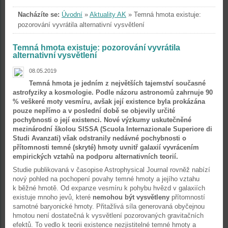
Nacházíte se:
Úvodní
»
Aktuality AK
»
Temná hmota existuje:
pozorování vyvrátila alternativní vysvětlení
Temná hmota existuje: pozorování vyvrátila
alternativní vysvětlení
08.05.2019
Temná hmota je jedním z největších tajemství současné
astrofyziky a kosmologie. Podle názoru astronomů zahrnuje 90
% veškeré moty vesmíru, avšak její existence byla prokázána
pouze nepřímo a v poslední době se objevily určité
pochybnosti o její existenci. Nové výzkumy uskutečněné
mezinárodní školou SISSA (Scuola Internazionale Superiore di
Studi Avanzati) však odstranily nedávné pochybnosti o
přítomnosti temné (skryté) hmoty uvnitř galaxií vyvrácením
empirických vztahů na podporu alternativních teorií.
Studie publikovaná v časopise Astrophysical Journal rovněž nabízí
nový pohled na pochopení povahy temné hmoty a jejího vztahu
k běžné hmotě. Od expanze vesmíru k pohybu hvězd v galaxiích
existuje mnoho jevů, které
nemohou být vysvětleny
přítomností
samotné baryonické hmoty. Přitažlivá síla generovaná obyčejnou
hmotou není dostatečná k vysvětlení pozorovaných gravitačních
efektů. To vedlo k teorii existence nezjistitelné temné hmoty a