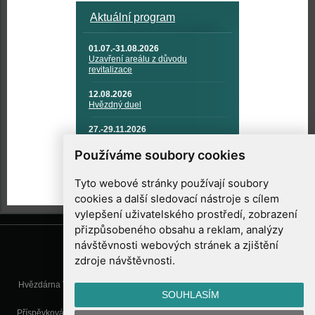
Aktuální program
01.07.-31.08.2026
Uzavření areálu z důvodu
revitalizace
12.08.2026
Hvězdný duel
27.-29.11.2026
KOSMONAUTIKA, RAKETOVÁ
TECHNIKA A KOSMICKÉ
Používáme soubory cookies
TECHNOLOGIE
Tyto webové stránky používají soubory
cookies a další sledovací nástroje s cílem
vylepšení uživatelského prostředí, zobrazení
přizpůsobeného obsahu a reklam, analýzy
návštěvnosti webových stránek a zjištění
zdroje návštěvnosti.
Hvězdárna Valašské Meziříčí, příspěvková organizace, Vsetínská 78, 757
SOUHLASÍM
01 Valašské Meziříčí
Příspěvková organizace Zlínského kraje. Telefon:
571 611 928
, Mobil:
777