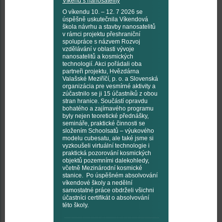
Víkend s nanosatelity
O víkendu 10. – 12. 7 2026 se
úspěšně uskutečnila Víkendová
škola návrhu a stavby nanosatelitů
v rámci projektu přeshraniční
spolupráce s názvem Rozvoj
vzdělávání v oblasti vývoje
nanosatelitů a kosmických
technologií. Akci pořádali oba
partneři projektu, Hvězdárna
Valašské Meziříčí, p. o. a Slovenská
organizácia pre vesmírné aktivity a
zúčastnilo se ji 15 účastníků z obou
stran hranice. Součástí opravdu
bohatého a zajímavého programu
byly nejen teoretické přednášky,
semináře, praktické činnosti se
složením Schoolsatů – výukového
modelu cubesatu, ale také jsme si
vyzkoušeli virtuální technologie i
praktická pozorování kosmických
objektů pozemními dalekohledy,
včetně Mezinárodní kosmické
stanice. Po úspěšném absolvování
víkendové školy a nedělní
samostatné práce obdrželi všichni
účastníci certifikát o absolvování
této školy.