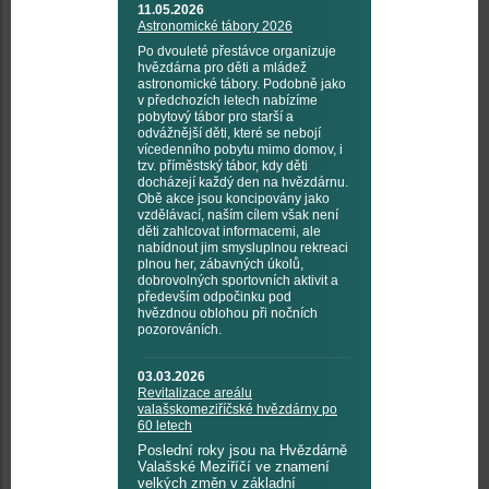
11.05.2026
Astronomické tábory 2026
Po dvouleté přestávce organizuje
hvězdárna pro děti a mládež
astronomické tábory. Podobně jako
v předchozích letech nabízíme
pobytový tábor pro starší a
odvážnější děti, které se nebojí
vícedenního pobytu mimo domov, i
tzv. příměstský tábor, kdy děti
docházejí každý den na hvězdárnu.
Obě akce jsou koncipovány jako
vzdělávací, naším cílem však není
děti zahlcovat informacemi, ale
nabídnout jim smysluplnou rekreaci
plnou her, zábavných úkolů,
dobrovolných sportovních aktivit a
především odpočinku pod
hvězdnou oblohou při nočních
pozorováních.
03.03.2026
Revitalizace areálu
valašskomeziříčské hvězdárny po
60 letech
Poslední roky jsou na Hvězdárně
Valašské Meziříčí ve znamení
velkých změn v základní