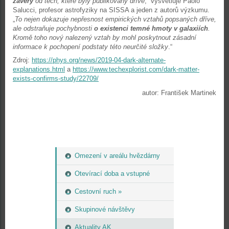
závěry
od těch, které byly publikovány dříve
,“ vysvětluje Paolo
Salucci, profesor astrofyziky na SISSA a jeden z autorů výzkumu.
„
To nejen dokazuje nepřesnost empirických vztahů popsaných dříve,
ale odstraňuje pochybnosti
o existenci temné hmoty v galaxiích
.
Kromě toho nový nalezený vztah by mohl poskytnout zásadní
informace k pochopení podstaty této neurčité složky
.“
Zdroj:
https://phys.org/news/2019-04-dark-alternate-
explanations.html
a
https://www.techexplorist.com/dark-matter-
exists-confirms-study/22709/
autor: František Martinek
Omezení v areálu hvězdárny
Otevírací doba a vstupné
Cestovní ruch »
Skupinové návštěvy
Aktuality AK