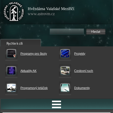
Hvězdárna Valašské Meziříčí
www.astrovm.cz
Programy pro školy
Projekty
Aktuality AK
Cestovní ruch
Programový letáček
Dokumenty