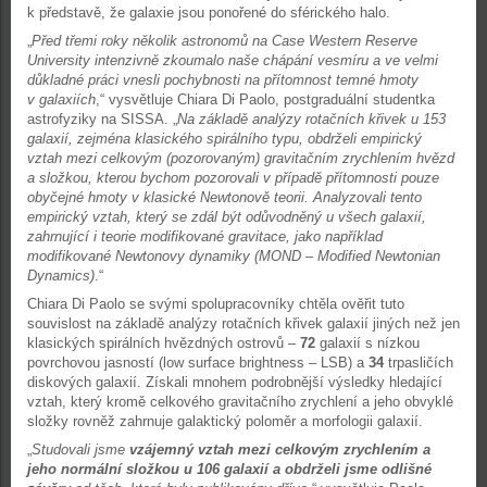
k představě, že galaxie jsou ponořené do sférického halo.
„
Před třemi roky několik astronomů na Case Western Reserve
University intenzivně zkoumalo naše chápání vesmíru a ve velmi
důkladné práci vnesli pochybnosti na přítomnost temné hmoty
v galaxiích
,“ vysvětluje Chiara Di Paolo, postgraduální studentka
astrofyziky na SISSA. „
Na základě analýzy rotačních křivek u 153
galaxií, zejména klasického spirálního typu, obdrželi empirický
vztah mezi celkovým (pozorovaným) gravitačním zrychlením hvězd
a složkou, kterou bychom pozorovali v případě přítomnosti pouze
obyčejné hmoty v klasické Newtonově teorii. Analyzovali tento
empirický vztah, který se zdál být odůvodněný u všech galaxií,
zahrnující i teorie modifikované gravitace, jako například
modifikované Newtonovy dynamiky (MOND – Modified Newtonian
Dynamics)
.“
Chiara Di Paolo se svými spolupracovníky chtěla ověřit tuto
souvislost na základě analýzy rotačních křivek galaxií jiných než jen
klasických spirálních hvězdných ostrovů –
72
galaxií s nízkou
povrchovou jasností (low surface brightness – LSB) a
34
trpasličích
diskových galaxií. Získali mnohem podrobnější výsledky hledající
vztah, který kromě celkového gravitačního zrychlení a jeho obvyklé
složky rovněž zahrnuje galaktický poloměr a morfologii galaxií.
„
Studovali jsme
vzájemný vztah mezi celkovým zrychlením a
jeho normální složkou u 106 galaxií a obdrželi jsme odlišné