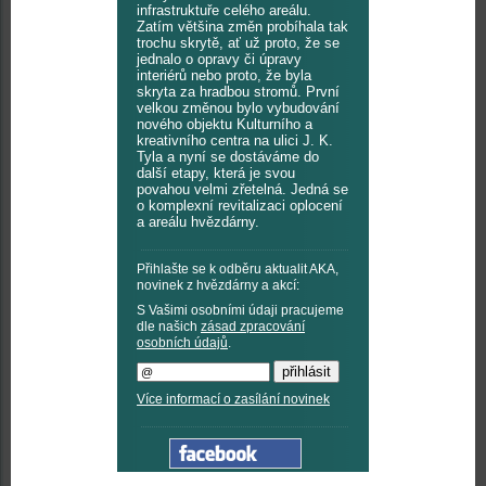
infrastruktuře celého areálu.
Zatím většina změn probíhala tak
trochu skrytě, ať už proto, že se
jednalo o opravy či úpravy
interiérů nebo proto, že byla
skryta za hradbou stromů. První
velkou změnou bylo vybudování
nového objektu Kulturního a
kreativního centra na ulici J. K.
Tyla a nyní se dostáváme do
další etapy, která je svou
povahou velmi zřetelná. Jedná se
o komplexní revitalizaci oplocení
a areálu hvězdárny.
Přihlašte se k odběru aktualit AKA,
novinek z hvězdárny a akcí:
S Vašimi osobními údaji pracujeme
dle našich
zásad zpracování
osobních údajů
.
Více informací o zasílání novinek