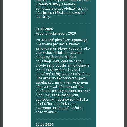
stanice. Po úspěšném absolvování
víkendové školy a nedělní
samostatné práce obdrželi všichni
účastníci certifikát o absolvování
této školy.
11.05.2026
Astronomické tábory 2026
Po dvouleté přestávce organizuje
hvězdárna pro děti a mládež
astronomické tábory. Podobně jako
v předchozích letech nabízíme
pobytový tábor pro starší a
odvážnější děti, které se nebojí
vícedenního pobytu mimo domov, i
tzv. příměstský tábor, kdy děti
docházejí každý den na hvězdárnu.
Obě akce jsou koncipovány jako
vzdělávací, naším cílem však není
děti zahlcovat informacemi, ale
nabídnout jim smysluplnou rekreaci
plnou her, zábavných úkolů,
dobrovolných sportovních aktivit a
především odpočinku pod
hvězdnou oblohou při nočních
pozorováních.
03.03.2026