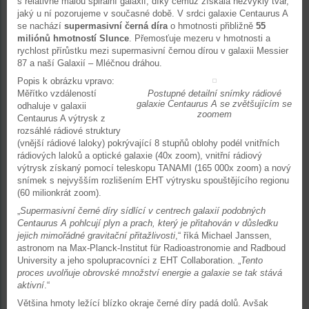
s relativně malou spirální galaxií, díky čemuž získala nezvyklý tvar,
jaký u ní pozorujeme v současné době. V srdci galaxie Centaurus A
se nachází
supermasivní černá díra
o hmotnosti přibližně
55
miliónů hmotností Slunce
. Přemosťuje mezeru v hmotnosti a
rychlost přírůstku mezi supermasivní černou dírou v galaxii Messier
87 a naší Galaxií – Mléčnou dráhou.
Popis k obrázku vpravo:
Měřítko vzdáleností
Postupné detailní snímky rádiové
galaxie Centaurus A se zvětšujícím se
odhaluje v galaxii
zoomem
Centaurus A výtrysk z
rozsáhlé rádiové struktury
(vnější rádiové laloky) pokrývající 8 stupňů oblohy podél vnitřních
rádiových laloků a optické galaxie (40x zoom), vnitřní rádiový
výtrysk získaný pomocí teleskopu TANAMI (165 000x zoom) a nový
snímek s nejvyšším rozlišením EHT výtrysku spouštějícího regionu
(60 milionkrát zoom).
„
Supermasivní černé díry sídlící v centrech galaxií podobných
Centaurus A pohlcují plyn a prach, který je přitahován v důsledku
jejich mimořádné gravitační přitažlivosti
,“ říká Michael Janssen,
astronom na Max-Planck-Institut für Radioastronomie and Radboud
University a jeho spolupracovníci z EHT Collaboration. „
Tento
proces uvolňuje obrovské množství energie a galaxie se tak stává
aktivní
.“
Většina hmoty ležící blízko okraje černé díry padá dolů. Avšak