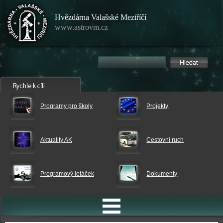
Hvězdárna Valašské Meziříčí
www.astrovm.cz
Programy pro školy
Projekty
Aktuality AK
Cestovní ruch
Programový letáček
Dokumenty