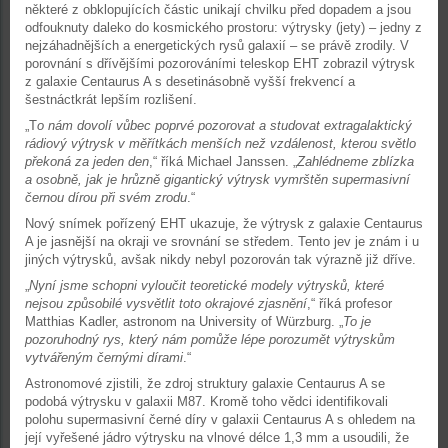
některé z obklopujících částic unikají chvilku před dopadem a jsou
odfouknuty daleko do kosmického prostoru: výtrysky (jety) – jedny z
nejzáhadnějších a energetických rysů galaxií – se právě zrodily. V
porovnání s dřívějšími pozorováními teleskop EHT zobrazil výtrysk
z galaxie Centaurus A s desetinásobně vyšší frekvencí a
šestnáctkrát lepším rozlišení.
„T
o nám dovolí vůbec poprvé pozorovat a studovat extragalaktický
rádiový výtrysk v měřítkách menších než vzdálenost, kterou světlo
překoná za jeden den
,“ říká Michael Janssen. „
Zahlédneme zblízka
a osobně, jak je hrůzně gigantický výtrysk vymrštěn supermasivní
černou dírou při svém zrodu
.“
Nový snímek pořízený EHT ukazuje, že výtrysk z galaxie Centaurus
A je jasnější na okraji ve srovnání se středem. Tento jev je znám i u
jiných výtrysků, avšak nikdy nebyl pozorován tak výrazně již dříve.
„
Nyní jsme schopni vyloučit teoretické modely výtrysků, které
nejsou způsobilé vysvětlit toto okrajové zjasnění
,“ říká profesor
Matthias Kadler, astronom na University of Würzburg. „
To je
pozoruhodný rys, který nám pomůže lépe porozumět výtryskům
vytvářeným černými dírami
.“
Astronomové zjistili, že zdroj struktury galaxie Centaurus A se
podobá výtrysku v galaxii M87. Kromě toho vědci identifikovali
polohu supermasivní černé díry v galaxii Centaurus A s ohledem na
její vyřešené jádro výtrysku na vlnové délce 1,3 mm a usoudili, že