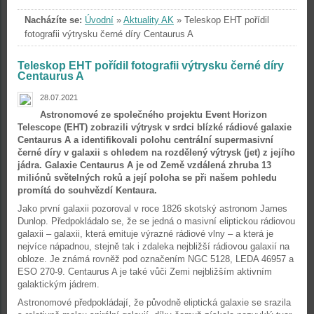
Nacházíte se:
Úvodní
»
Aktuality AK
»
Teleskop EHT pořídil
fotografii výtrysku černé díry Centaurus A
Teleskop EHT pořídil fotografii výtrysku černé díry
Centaurus A
28.07.2021
Astronomové ze společného projektu Event Horizon
Telescope (EHT) zobrazili výtrysk v srdci blízké rádiové galaxie
Centaurus A a identifikovali polohu centrální supermasivní
černé díry v galaxii s ohledem na rozdělený výtrysk (jet) z jejího
jádra. Galaxie Centaurus A je od Země vzdálená zhruba 13
miliónů světelných roků a její poloha se při našem pohledu
promítá do souhvězdí Kentaura.
Jako první galaxii pozoroval v roce 1826 skotský astronom James
Dunlop. Předpokládalo se, že se jedná o masivní eliptickou rádiovou
galaxii – galaxii, která emituje výrazné rádiové vlny – a která je
nejvíce nápadnou, stejně tak i zdaleka nejbližší rádiovou galaxií na
obloze. Je známá rovněž pod označením NGC 5128, LEDA 46957 a
ESO 270-9. Centaurus A je také vůči Zemi nejbližším aktivním
galaktickým jádrem.
Astronomové předpokládají, že původně eliptická galaxie se srazila