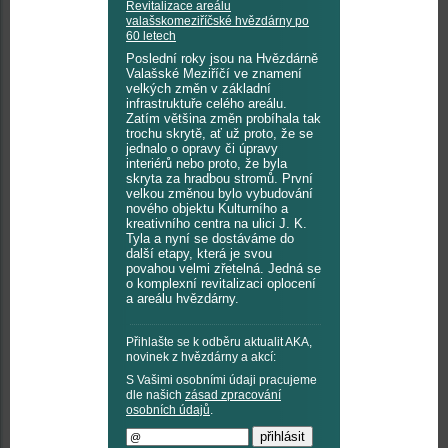
Revitalizace areálu
valašskomeziříčské hvězdárny po
60 letech
Poslední roky jsou na Hvězdárně
Valašské Meziříčí ve znamení
velkých změn v základní
infrastruktuře celého areálu.
Zatím většina změn probíhala tak
trochu skrytě, ať už proto, že se
jednalo o opravy či úpravy
interiérů nebo proto, že byla
skryta za hradbou stromů. První
velkou změnou bylo vybudování
nového objektu Kulturního a
kreativního centra na ulici J. K.
Tyla a nyní se dostáváme do
další etapy, která je svou
povahou velmi zřetelná. Jedná se
o komplexní revitalizaci oplocení
a areálu hvězdárny.
Přihlašte se k odběru aktualit AKA,
novinek z hvězdárny a akcí:
S Vašimi osobními údaji pracujeme
dle našich
zásad zpracování
osobních údajů
.