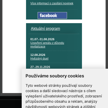
Více informací o zasílání novinek
Aktuální program
01.07.-31.08.2026
Uzavření areálu z důvodu
revitalizace
12.08.2026
Hvězdný duel
27.-29.11.2026
KOSMONAUTIKA, RAKETOVÁ
TECHNIKA A KOSMICKÉ
Používáme soubory cookies
TECHNOLOGIE
Tyto webové stránky používají soubory
cookies a další sledovací nástroje s cílem
vylepšení uživatelského prostředí, zobrazení
přizpůsobeného obsahu a reklam, analýzy
návštěvnosti webových stránek a zjištění