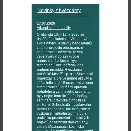
Novinky z hvězdárny
17.07.2026
Víkend s nanosatelity
O víkendu 10. – 12. 7 2026 se
úspěšně uskutečnila Víkendová
škola návrhu a stavby nanosatelitů
v rámci projektu přeshraniční
spolupráce s názvem Rozvoj
vzdělávání v oblasti vývoje
nanosatelitů a kosmických
technologií. Akci pořádali oba
partneři projektu, Hvězdárna
Valašské Meziříčí, p. o. a Slovenská
organizácia pre vesmírné aktivity a
zúčastnilo se ji 15 účastníků z obou
stran hranice. Součástí opravdu
bohatého a zajímavého programu
byly nejen teoretické přednášky,
semináře, praktické činnosti se
složením Schoolsatů – výukového
modelu cubesatu, ale také jsme si
vyzkoušeli virtuální technologie i
praktická pozorování kosmických
objektů pozemními dalekohledy,
včetně Mezinárodní kosmické