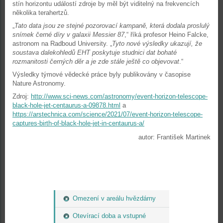
stín horizontu událostí zdroje by měl být viditelný na frekvencích
několika terahertzů.
„
Tato data jsou ze stejné pozorovací kampaně, která dodala proslulý
snímek černé díry v galaxii Messier 87
,“ říká profesor Heino Falcke,
astronom na Radboud University. „
Tyto nové výsledky ukazují, že
soustava dalekohledů EHT poskytuje studnici dat bohaté
rozmanitosti černých děr a je zde stále ještě co objevovat
.“
Výsledky týmové vědecké práce byly publikovány v časopise
Nature Astronomy.
Zdroj:
http://www.sci-news.com/astronomy/event-horizon-telescope-
black-hole-jet-centaurus-a-09878.html
a
https://arstechnica.com/science/2021/07/event-horizon-telescope-
captures-birth-of-black-hole-jet-in-centaurus-a/
autor: František Martinek
Omezení v areálu hvězdárny
Otevírací doba a vstupné