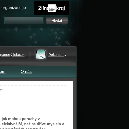
 organizace je
gramový letáček
Dokumenty
tem
O nás
et
e, jak mohou poruchy v
 efektivnější, než se dříve myslelo a