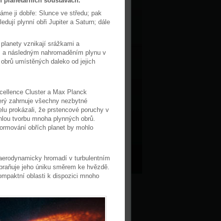
 planetárních soustavách.
me ji dobře: Slunce ve středu; pak
ují plynní obři Jupiter a Saturn; dále
 planety vznikají srážkami a
l, a následným nahromaděním plynu v
 obrů umístěných daleko od jejich
cellence Cluster a Max Planck
který zahrnuje všechny nezbytné
delu prokázali, že prstencové poruchy v
hlou tvorbu mnoha plynných obrů.
formování obřích planet by mohlo
 aerodynamicky hromadí v turbulentním
abraňuje jeho úniku směrem ke hvězdě.
kompaktní oblasti k dispozici mnoho