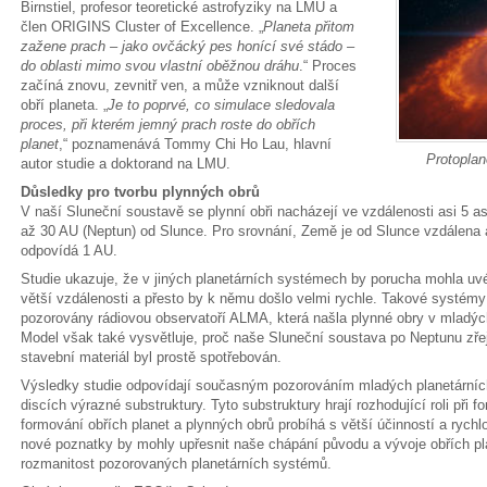
Birnstiel, profesor teoretické astrofyziky na LMU a
člen ORIGINS Cluster of Excellence. „
Planeta přitom
zažene prach – jako ovčácký pes honící své stádo –
do oblasti mimo svou vlastní oběžnou dráhu
.“ Proces
začíná znovu, zevnitř ven, a může vzniknout další
obří planeta. „
Je to poprvé, co simulace sledovala
proces, při kterém jemný prach roste do obřích
planet
,“ poznamenává Tommy Chi Ho Lau, hlavní
Protoplan
autor studie a doktorand na LMU.
Důsledky pro tvorbu plynných obrů
V naší Sluneční soustavě se plynní obři nacházejí ve vzdálenosti asi 5 a
až 30 AU (Neptun) od Slunce. Pro srovnání, Země je od Slunce vzdálena a
odpovídá 1 AU.
Studie ukazuje, že v jiných planetárních systémech by porucha mohla 
větší vzdálenosti a přesto by k němu došlo velmi rychle. Takové systémy
pozorovány rádiovou observatoří ALMA, která našla plynné obry v mladýc
Model však také vysvětluje, proč naše Sluneční soustava po Neptunu zřejm
stavební materiál byl prostě spotřebován.
Výsledky studie odpovídají současným pozorováním mladých planetárníc
discích výrazné substruktury. Tyto substruktury hrají rozhodující roli při 
formování obřích planet a plynných obrů probíhá s větší účinností a rychlo
nové poznatky by mohly upřesnit naše chápání původu a vývoje obřích pla
rozmanitost pozorovaných planetárních systémů.