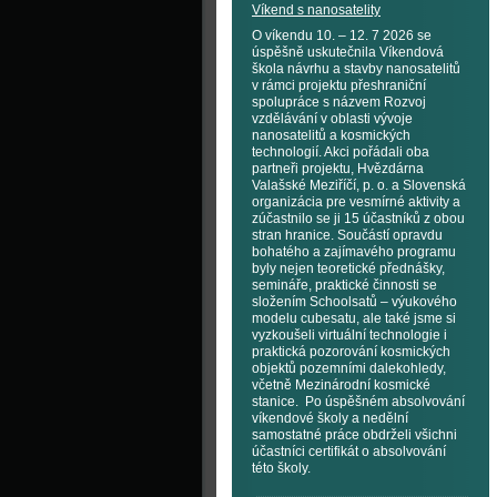
Víkend s nanosatelity
O víkendu 10. – 12. 7 2026 se
úspěšně uskutečnila Víkendová
škola návrhu a stavby nanosatelitů
v rámci projektu přeshraniční
spolupráce s názvem Rozvoj
vzdělávání v oblasti vývoje
nanosatelitů a kosmických
technologií. Akci pořádali oba
partneři projektu, Hvězdárna
Valašské Meziříčí, p. o. a Slovenská
organizácia pre vesmírné aktivity a
zúčastnilo se ji 15 účastníků z obou
stran hranice. Součástí opravdu
bohatého a zajímavého programu
byly nejen teoretické přednášky,
semináře, praktické činnosti se
složením Schoolsatů – výukového
modelu cubesatu, ale také jsme si
vyzkoušeli virtuální technologie i
praktická pozorování kosmických
objektů pozemními dalekohledy,
včetně Mezinárodní kosmické
stanice. Po úspěšném absolvování
víkendové školy a nedělní
samostatné práce obdrželi všichni
účastníci certifikát o absolvování
této školy.