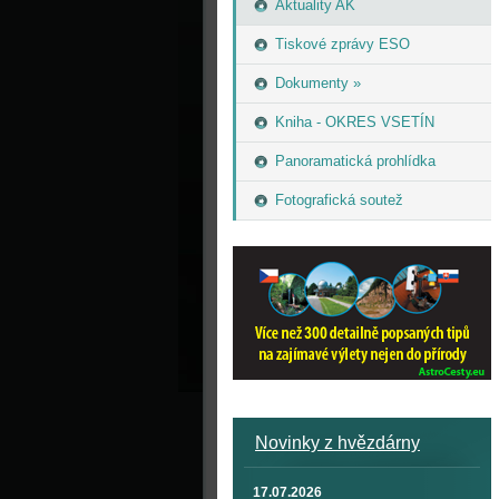
Aktuality AK
Tiskové zprávy ESO
Dokumenty »
Kniha - OKRES VSETÍN
Panoramatická prohlídka
Fotografická soutež
Novinky z hvězdárny
17.07.2026