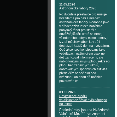
11.05.2026
Astronomické tábory 2026
Po dvouleté přestávce organizuje
hvězdárna pro děti a mládež
astronomické tábory. Podobně jako
v předchozích letech nabízíme
pobytový tábor pro starší a
odvážnější děti, které se nebojí
vícedenního pobytu mimo domov, i
tzv. příměstský tábor, kdy děti
docházejí každý den na hvězdárnu.
Obě akce jsou koncipovány jako
vzdělávací, naším cílem však není
děti zahlcovat informacemi, ale
nabídnout jim smysluplnou rekreaci
plnou her, zábavných úkolů,
dobrovolných sportovních aktivit a
především odpočinku pod
hvězdnou oblohou při nočních
pozorováních.
03.03.2026
Revitalizace areálu
valašskomeziříčské hvězdárny po
60 letech
Poslední roky jsou na Hvězdárně
Valašské Meziříčí ve znamení