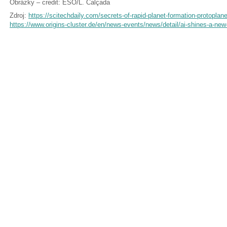
Obrázky – credit: ESO/L. Calçada
Zdroj:
https://scitechdaily.com/secrets-of-rapid-planet-formation-protopla
https://www.origins-cluster.de/en/news-events/news/detail/ai-shines-a-new