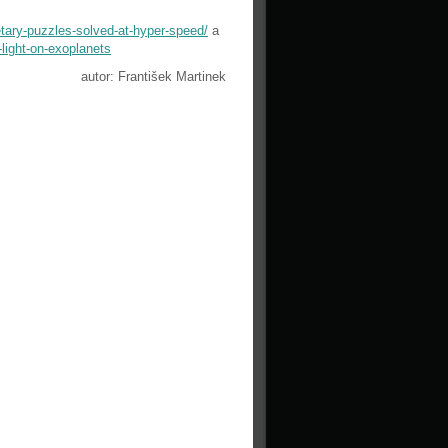
netary-puzzles-solved-at-hyper-speed/
a
-light-on-exoplanets
autor: František Martinek