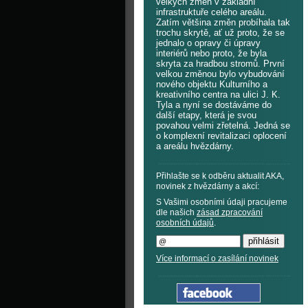
velkých změn v základní
infrastruktuře celého areálu.
Zatím většina změn probíhala tak
trochu skrytě, ať už proto, že se
jednalo o opravy či úpravy
interiérů nebo proto, že byla
skryta za hradbou stromů. První
velkou změnou bylo vybudování
nového objektu Kulturního a
kreativního centra na ulici J. K.
Tyla a nyní se dostáváme do
další etapy, která je svou
povahou velmi zřetelná. Jedná se
o komplexní revitalizaci oplocení
a areálu hvězdárny.
Přihlašte se k odběru aktualit AKA,
novinek z hvězdárny a akcí:
S Vašimi osobními údaji pracujeme
dle našich
zásad zpracování
osobních údajů
.
Více informací o zasílání novinek