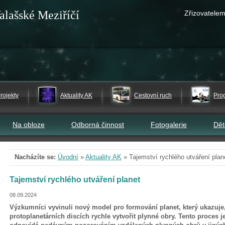
alašské Meziříčí
Zřizovatelem
rojekty
Aktuality AK
Cestovní ruch
Pro
Na obloze
Odborná činnost
Fotogalerie
Dě
Nacházíte se:
Úvodní
»
Aktuality AK
»
Tajemství rychlého utváření plan
Tajemství rychlého utváření planet
08.09.2024
Výzkumníci vyvinuli nový model pro formování planet, který ukazuj
protoplanetárních discích rychle vytvořit plynné obry. Tento proces je