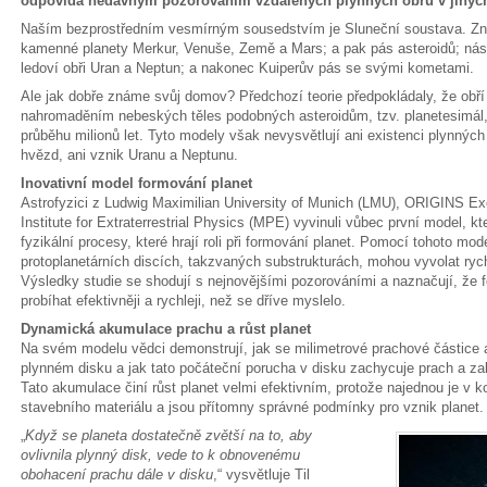
odpovídá nedávným pozorováním vzdálených plynných obrů v jiných
Naším bezprostředním vesmírným sousedstvím je Sluneční soustava. Zná
kamenné planety Merkur, Venuše, Země a Mars; a pak pás asteroidů; násled
ledoví obři Uran a Neptun; a nakonec Kuiperův pás se svými kometami.
Ale jak dobře známe svůj domov? Předchozí teorie předpokládaly, že obří
nahromaděním nebeských těles podobných asteroidům, tzv. planetesimá
průběhu milionů let. Tyto modely však nevysvětlují ani existenci plynných
hvězd, ani vznik Uranu a Neptunu.
Inovativní model formování planet
Astrofyzici z Ludwig Maximilian University of Munich (LMU), ORIGINS Ex
Institute for Extraterrestrial Physics (MPE) vyvinuli vůbec první model, 
fyzikální procesy, které hrají roli při formování planet. Pomocí tohoto mo
protoplanetárních discích, takzvaných substrukturách, mohou vyvolat ryc
Výsledky studie se shodují s nejnovějšími pozorováními a naznačují, že 
probíhat efektivněji a rychleji, než se dříve myslelo.
Dynamická akumulace prachu a růst planet
Na svém modelu vědci demonstrují, jak se milimetrové prachové částice
plynném disku a jak tato počáteční porucha v disku zachycuje prach a z
Tato akumulace činí růst planet velmi efektivním, protože najednou je v 
stavebního materiálu a jsou přítomny správné podmínky pro vznik planet.
„
Když se planeta dostatečně zvětší na to, aby
ovlivnila plynný disk, vede to k obnovenému
obohacení prachu dále v disku
,“ vysvětluje Til