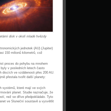
etární disk v okolí mladé hvězdy
stronomických jednotek (AU) (Jupiter)
si 150 milionů kilometrů, což
uvést proces do pohybu na mnohem
 byly v posledních letech často
h discích ve vzdálenosti přes 200 AU.
ě přestala tvořit další planety:
h systémů, které mají ve svých
formování planet. Studie naznačuje, že
stí, než se dříve předpokládalo. Tyto
net ve Sluneční soustavě a vysvětlit