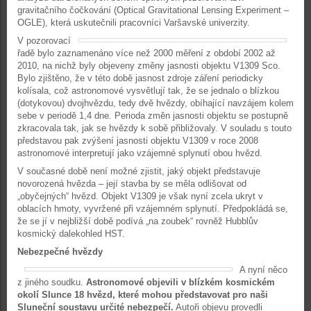
gravitačního čočkování (Optical Gravitational Lensing Experiment –
OGLE), která uskutečnili pracovníci Varšavské univerzity.
V pozorovací
řadě bylo zaznamenáno více než 2000 měření z období 2002 až
2010, na nichž byly objeveny změny jasnosti objektu V1309 Sco.
Bylo zjištěno, že v této době jasnost zdroje záření periodicky
kolísala, což astronomové vysvětlují tak, že se jednalo o blízkou
(dotykovou) dvojhvězdu, tedy dvě hvězdy, obíhající navzájem kolem
sebe v periodě 1,4 dne. Perioda změn jasnosti objektu se postupně
zkracovala tak, jak se hvězdy k sobě přibližovaly. V souladu s touto
představou pak zvýšení jasnosti objektu V1309 v roce 2008
astronomové interpretují jako vzájemné splynutí obou hvězd.
V současné době není možné zjistit, jaký objekt představuje
novorozená hvězda – její stavba by se měla odlišovat od
„obyčejných“ hvězd. Objekt V1309 je však nyní zcela ukryt v
oblacích hmoty, vyvržené při vzájemném splynutí. Předpokládá se,
že se jí v nejbližší době podívá „na zoubek“ rovněž Hubblův
kosmický dalekohled HST.
Nebezpečné hvězdy
A nyní něco
z jiného soudku.
Astronomové objevili v blízkém kosmickém
okolí Slunce 18 hvězd, které mohou představovat pro naši
Sluneční soustavu určité nebezpečí.
Autoři objevu provedli