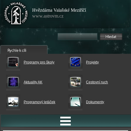
Hvězdárna Valašské Meziříčí
www.astrovm.cz
Programy pro školy
Projekty
Aktuality AK
Cestovní ruch
Programový letáček
Dokumenty