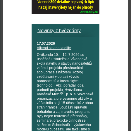
Novinky z hvězdárny
17.07.2026
Víkend s nanosatelity
O víkendu 10. – 12. 7 2026 se
úspěšně uskutečnila Víkendová
škola návrhu a stavby nanosatelitů
v rámci projektu přeshraniční
spolupráce s názvem Rozvoj
vzdělávání v oblasti vývoje
nanosatelitů a kosmických
technologií. Akci pořádali oba
partneři projektu, Hvězdárna
Valašské Meziříčí, p. o. a Slovenská
organizácia pre vesmírné aktivity a
zúčastnilo se ji 15 účastníků z obou
stran hranice. Součástí opravdu
bohatého a zajímavého programu
byly nejen teoretické přednášky,
semináře, praktické činnosti se
složením Schoolsatů – výukového
modelu cubesatu, ale také jsme si