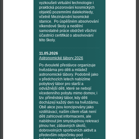
vyzkoušeli virtuální technologie i
praktická pozorování kosmických
objektů pozemními dalekohledy,
včetně Mezinárodní kosmické
stanice. Po úspěšném absolvování
víkendové školy a nedělní
samostatné práce obdrželi všichni
účastníci certifikát o absolvování
této školy.
11.05.2026
Astronomické tábory 2026
Po dvouleté přestávce organizuje
hvězdárna pro děti a mládež
astronomické tábory. Podobně jako
v předchozích letech nabízíme
pobytový tábor pro starší a
odvážnější děti, které se nebojí
vícedenního pobytu mimo domov, i
tzv. příměstský tábor, kdy děti
docházejí každý den na hvězdárnu.
Obě akce jsou koncipovány jako
vzdělávací, naším cílem však není
děti zahlcovat informacemi, ale
nabídnout jim smysluplnou rekreaci
plnou her, zábavných úkolů,
dobrovolných sportovních aktivit a
především odpočinku pod