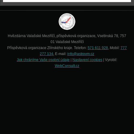
Hvězdárna Valašské Meziříčí, příspěvková organizace, Vsetínská 78, 757
01 Valašské Meziříčí
Příspěvková organizace Zlínského kraje. Telefon:
571 611 928
, Mobil:
777
277 134
, E-mail:
info@astrovm.cz
Jak chráníme Vaše osobní údaje
|
Nastavení cookies
| Vyrobil:
WebConsult.cz