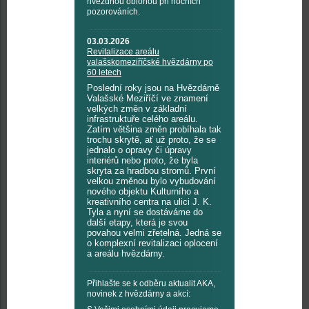
hvězdnou oblohou při nočních
pozorováních.
03.03.2026
Revitalizace areálu
valašskomeziříčské hvězdárny po
60 letech
Poslední roky jsou na Hvězdárně
Valašské Meziříčí ve znamení
velkých změn v základní
infrastruktuře celého areálu.
Zatím většina změn probíhala tak
trochu skrytě, ať už proto, že se
jednalo o opravy či úpravy
interiérů nebo proto, že byla
skryta za hradbou stromů. První
velkou změnou bylo vybudování
nového objektu Kulturního a
kreativního centra na ulici J. K.
Tyla a nyní se dostáváme do
další etapy, která je svou
povahou velmi zřetelná. Jedná se
o komplexní revitalizaci oplocení
a areálu hvězdárny.
Přihlašte se k odběru aktualit AKA,
novinek z hvězdárny a akcí: