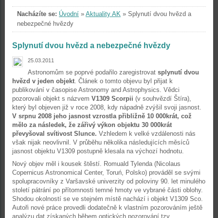
Nacházíte se:
Úvodní
»
Aktuality AK
»
Splynutí dvou hvězd a
nebezpečné hvězdy
Splynutí dvou hvězd a nebezpečné hvězdy
25.03.2011
Astronomům se poprvé podařilo zaregistrovat
splynutí dvou
hvězd v jeden objekt
. Článek o tomto objevu byl přijat k
publikování v časopise Astronomy and Astrophysics. Vědci
pozorovali objekt s názvem
V1309 Scorpii
(v souhvězdí Štíra),
který byl objeven již v roce 2008, kdy nápadně zvýšil svoji jasnost.
V srpnu 2008 jeho jasnost vzrostla přibližně 10 000krát, což
mělo za následek, že zářivý výkon objektu 30 000krát
převyšoval svítivost Slunce.
Vzhledem k velké vzdálenosti nás
však nijak neovlivnil. V průběhu několika následujících měsíců
jasnost objektu V1309 postupně klesala na výchozí hodnotu.
Nový objev měl i kousek štěstí. Romuald Tylenda (Nicolaus
Copernicus Astronomical Center, Toruń, Polsko) prováděl se svými
spolupracovníky z Varšavské univerzity od poloviny 90. let minulého
století pátrání po přítomnosti temné hmoty ve vybrané části oblohy.
Shodou okolností se ve stejném místě nachází i objekt V1309 Sco.
Autoři nové práce provedli dodatečně k vlastním pozorováním ještě
analýzu dat získaných během optických pozorování tzv.