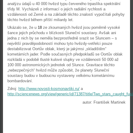
analýzu údajů u 40 000 hvězd typu červeného trpaslíka spektrální
třídy M. Vycházeli z informací o jejich radiální rychlosti a
vzdálenosti od Země a na základě těchto znalostí vypočítali pohyby
těchto hvězd během příští miliardy let.
Ukázalo se, že u
18
ze zkoumaných hvězd jsou poměrně vysoké
šance jejich průchodu v blízkosti Sluneční soustavy. Avšak ani
jedna z nich by se neměla bezprostředně srazit se Sluncem – s
největší pravděpodobností mohou tyto hvězdy-vetřelci pouze
destabilizovat Oortův oblak, který je jakýmsi „skladištěm“
kometárních jader. Podle současných předpokladů se Oortův oblak
rozkládá v podobě tlusté kulové slupky ve vzdálenosti 50 000 až
100 000 astronomických jednotek od Slunce. Gravitace těchto
„nebezpečných“ hvězd může způsobit, že planety Sluneční
soustavy budou v budoucnu vystaveny velkému kometárnímu
bombardování.
Zdroj:
http://www.novosti-kosmonavtiki.ru/
a
http://sciencenews.org/view/generic/id/71387/title/Two_stars_caught_fus
autor: František Martinek