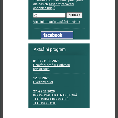
S Vašimi osobními údaji pracujeme
dle našich
zásad zpracování
osobních údajů
.
Více informací o zasílání novinek
Aktuální program
01.07.-31.08.2026
Uzavření areálu z důvodu
revitalizace
12.08.2026
Hvězdný duel
27.-29.11.2026
KOSMONAUTIKA, RAKETOVÁ
TECHNIKA A KOSMICKÉ
TECHNOLOGIE