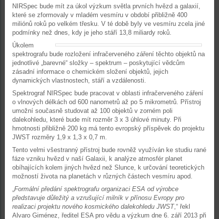
NIRSpec bude mít za úkol výzkum světla prvních hvězd a galaxií,
které se zformovaly v mladém vesmíru v období přibližně 400
miliónů roků po velkém třesku. V té době byly ve vesmíru zcela jiné
podmínky než dnes, kdy je jeho stáří 13,8 miliardy roků.
Úkolem
spektrografu bude rozložení infračerveného záření těchto objektů na
jednotlivé „barevné“ složky – spektrum – poskytující vědcům
zásadní informace o chemickém složení objektů, jejich
dynamických vlastnostech, stáří a vzdálenosti.
Spektrograf NIRSpec bude pracovat v oblasti infračerveného záření
o vlnových délkách od 600 nanometrů až po 5 mikrometrů. Přístroj
umožní současně studovat až 100 objektů v zorném poli
dalekohledu, které bude mít rozměr 3 x 3 úhlové minuty. Při
hmotnosti přibližně 200 kg má tento evropský příspěvek do projektu
JWST rozměry 1,9 x 1,3 x 0,7 m.
Tento velmi všestranný přístroj bude rovněž využíván ke studiu rané
fáze vzniku hvězd v naší Galaxii, k analýze atmosfér planet
obíhajících kolem jiných hvězd než Slunce, k určování teoretických
možností života na planetách v různých částech vesmíru apod.
„
Formální předání spektrografu organizaci ESA od výrobce
představuje důležitý a vzrušující milník v přínosu Evropy pro
realizaci projektu nového kosmického dalekohledu JWST
,“ řekl
Alvaro Giménez, ředitel ESA pro vědu a výzkum dne 6. září 2013 při