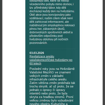
odvážnější děti, které se nebojí
vícedenního pobytu mimo domov, i
tzv. příměstský tábor, kdy děti
docházejí každý den na hvězdárnu.
Obě akce jsou koncipovány jako
vzdělávací, naším cílem však není
děti zahlcovat informacemi, ale
nabídnout jim smysluplnou rekreaci
plnou her, zábavných úkolů,
dobrovolných sportovních aktivit a
především odpočinku pod
hvězdnou oblohou při nočních
pozorováních.
03.03.2026
Revitalizace areálu
valašskomeziříčské hvězdárny po
60 letech
Poslední roky jsou na Hvězdárně
Valašské Meziříčí ve znamení
velkých změn v základní
infrastruktuře celého areálu.
Zatím většina změn probíhala tak
trochu skrytě, ať už proto, že se
jednalo o opravy či úpravy
interiérů nebo proto, že byla
skryta za hradbou stromů. První
velkou změnou bylo vybudování
nového objektu Kulturního a