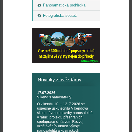
Panoramatická prohlídka
Fotografická soutež
Novinky z hvězdárny
17.07.2026
Víkend s nanosatelity
O víkendu 10. – 12. 7 2026 se
úspěšně uskutečnila Víkendová
škola návrhu a stavby nanosatelitů
v rámci projektu přeshraniční
spolupráce s názvem Rozvoj
vzdělávání v oblasti vývoje
nanosatelitů a kosmických