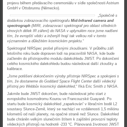
projevu během předávacího ceremoniálu v sídle společnosti Astrium
GmbH v Ottobrunnu (Německo).
„
Společně s
dodávkou zobrazovacího spektrografu
Mid-Infrared camera and
spectrograph
(MIRI, zobrazovací spektrograf pro oblast středních
vlnových délek IR záření) do NASA v uplynulém roce jsme nadšeni
tím, že evropští vědci a inženýři hrají tak velkou roli v tomto
významném a důležitém kosmickém projektu
.“
Spektrograf NIRSpec prošel přísnými zkouškami. V průběhu září
letošního roku bude dopraven lodí na pracoviště NASA, kde bude
začleněn do přístrojového modulu dalekohledu JWST. Po dokončení
celého kosmického dalekohledu budou následovat další zkoušky a
kalibrace.
„
Jsme potěšeni dokončením výroby přístroje NIRSpec a spokojeni s
tím, že dostaneme do Goddard Space Flight Center další vědecký
přístroj pro Webbův kosmický dalekohled
,“ říká Eric Smith z NASA.
Jakmile bude JWST dokončen, bude následovat jeho start z
evropského kosmodromu Kourou ve Francouzské Guayaně. Po
startu bude kosmický dalekohled „zaparkován“ v libračním bodě L2
soustavy Slunce-Země, který se nachází ve vzdálenosti 1,5 miliónu
kilometrů od naší planety, na opačné straně než Slunce. Dalekohled
bude chráněn velkým slunečním štítem k zajištění provozní teploty
vědeckých přístrojů na hodnotě -233 °C. Plánovaná životnost JWST