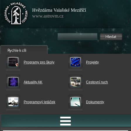
Hvězdárna Valašské Meziříčí
www.astrovm.cz
Programy pro školy
Projekty
Aktuality AK
Cestovní ruch
Programový letáček
Dokumenty