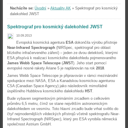
Nacházíte se:
Úvodní
»
Aktuality AK
»
Spektrograf pro kosmický
dalekohled JWST
Spektrograf pro kosmický dalekohled JWST
10.09.2013
Evropská kosmická agentura
ESA
dokončila výrobu přístroje
Near-Infrared Spectrograph
(NIRSpec, spektrograf pro oblast
blízkého infračerveného záření) – jeden ze dvou detektorů, kterými
ESA přispívá k realizaci kosmického dalekohledu pojmenovaného
James Webb Space Telescope
(
JWST
). Jeho start pomocí
evropské nosné rakety Ariane 5 je naplánován na rok
2018
.
James Webb Space Telescope je připravován v rámci mezinárodní
spolupráce mezi NASA, ESA a Kanadskou kosmickou agenturou
CSA (Canadian Space Agency) jako následovník mimořádně
úspěšného Hubblova kosmického dalekohledu
HST
.
Bude vybaven segmentovým primárním zrcadlem o celkovém
průměru 6,5 metru, čímž se stane největším astronomickým
dalekohledem ve vesmíru. Toto hlavní zrcadlo bude vrhat světlo do
čtyř nejmodernějších vědeckých přístrojů včetně spektrografu Near-
Infrared Spectrograph (NIRSpec), který pro ESA vyrobila německá
společnost Astrium GmbH.