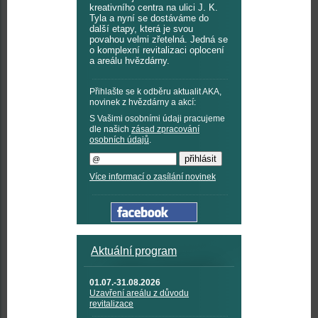
kreativního centra na ulici J. K.
Tyla a nyní se dostáváme do
další etapy, která je svou
povahou velmi zřetelná. Jedná se
o komplexní revitalizaci oplocení
a areálu hvězdárny.
Přihlašte se k odběru aktualit AKA,
novinek z hvězdárny a akcí:
S Vašimi osobními údaji pracujeme
dle našich
zásad zpracování
osobních údajů
.
Více informací o zasílání novinek
Aktuální program
01.07.-31.08.2026
Uzavření areálu z důvodu
revitalizace