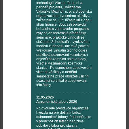
technologií. Akci pořádali oba
partneři projektu, Hvězdárna
Valašské Meziříčí, p. o. a Slovenská
organizácia pre vesmírné aktivity a
zúčastnilo se ji 15 účastníků z obou
stran hranice. Součástí opravdu
bohatého a zajímavého programu
byly nejen teoretické přednášky,
semináře, praktické činnosti se
složením Schoolsatů – výukového
modelu cubesatu, ale také jsme si
vyzkoušeli virtuální technologie i
praktická pozorování kosmických
objektů pozemními dalekohledy,
včetně Mezinárodní kosmické
stanice. Po úspěšném absolvování
víkendové školy a nedělní
samostatné práce obdrželi všichni
účastníci certifikát o absolvování
této školy.
11.05.2026
Astronomické tábory 2026
Po dvouleté přestávce organizuje
hvězdárna pro děti a mládež
astronomické tábory. Podobně jako
v předchozích letech nabízíme
pobytový tábor pro starší a