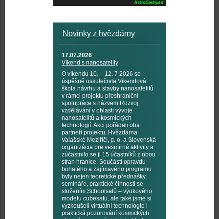
Novinky z hvězdárny
17.07.2026
Víkend s nanosatelity
O víkendu 10. – 12. 7 2026 se
úspěšně uskutečnila Víkendová
škola návrhu a stavby nanosatelitů
v rámci projektu přeshraniční
spolupráce s názvem Rozvoj
vzdělávání v oblasti vývoje
nanosatelitů a kosmických
technologií. Akci pořádali oba
partneři projektu, Hvězdárna
Valašské Meziříčí, p. o. a Slovenská
organizácia pre vesmírné aktivity a
zúčastnilo se ji 15 účastníků z obou
stran hranice. Součástí opravdu
bohatého a zajímavého programu
byly nejen teoretické přednášky,
semináře, praktické činnosti se
složením Schoolsatů – výukového
modelu cubesatu, ale také jsme si
vyzkoušeli virtuální technologie i
praktická pozorování kosmických