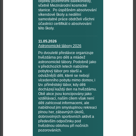
objektů pozemními dalekohledy,
včetně Mezinárodní kosmické
stanice. Po úspěšném absolvování
víkendové školy a nedělní
samostatné práce obdrželi všichni
účastníci certifikát o absolvování
této školy.
11.05.2026
Astronomické tábory 2026
Po dvouleté přestávce organizuje
hvězdárna pro děti a mládež
astronomické tábory. Podobně jako
v předchozích letech nabízíme
pobytový tábor pro starší a
odvážnější děti, které se nebojí
vícedenního pobytu mimo domov, i
tzv. příměstský tábor, kdy děti
docházejí každý den na hvězdárnu.
Obě akce jsou koncipovány jako
vzdělávací, naším cílem však není
děti zahlcovat informacemi, ale
nabídnout jim smysluplnou rekreaci
plnou her, zábavných úkolů,
dobrovolných sportovních aktivit a
především odpočinku pod
hvězdnou oblohou při nočních
pozorováních.