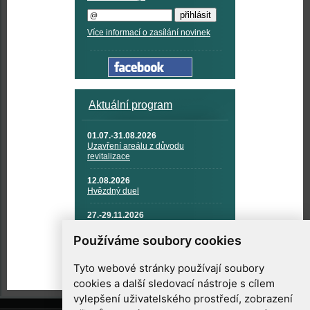
Více informací o zasílání novinek
Aktuální program
01.07.-31.08.2026
Uzavření areálu z důvodu
revitalizace
12.08.2026
Hvězdný duel
27.-29.11.2026
KOSMONAUTIKA, RAKETOVÁ
TECHNIKA A KOSMICKÉ
Používáme soubory cookies
TECHNOLOGIE
Tyto webové stránky používají soubory
cookies a další sledovací nástroje s cílem
vylepšení uživatelského prostředí, zobrazení