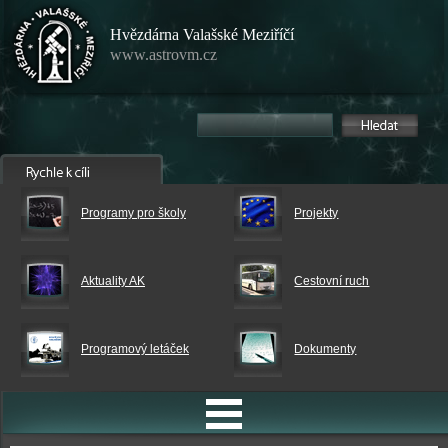
Hvězdárna Valašské Meziříčí
www.astrovm.cz
Programy pro školy
Projekty
Aktuality AK
Cestovní ruch
Programový letáček
Dokumenty