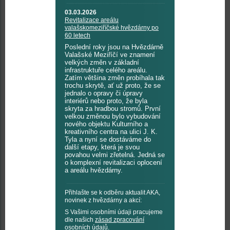
03.03.2026
Revitalizace areálu
valašskomeziříčské hvězdárny po
60 letech
Poslední roky jsou na Hvězdárně
Valašské Meziříčí ve znamení
velkých změn v základní
infrastruktuře celého areálu.
Zatím většina změn probíhala tak
trochu skrytě, ať už proto, že se
jednalo o opravy či úpravy
interiérů nebo proto, že byla
skryta za hradbou stromů. První
velkou změnou bylo vybudování
nového objektu Kulturního a
kreativního centra na ulici J. K.
Tyla a nyní se dostáváme do
další etapy, která je svou
povahou velmi zřetelná. Jedná se
o komplexní revitalizaci oplocení
a areálu hvězdárny.
Přihlašte se k odběru aktualit AKA,
novinek z hvězdárny a akcí:
S Vašimi osobními údaji pracujeme
dle našich
zásad zpracování
osobních údajů
.