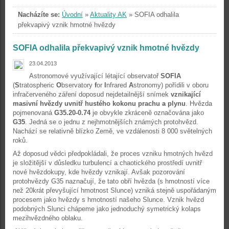
Nacházíte se:
Úvodní
»
Aktuality AK
»
SOFIA odhalila
překvapivý vznik hmotné hvězdy
SOFIA odhalila překvapivý vznik hmotné hvězdy
23.04.2013
Astronomové využívající létající observatoř
SOFIA
(
S
tratospheric
O
bservatory
f
or
I
nfrared
A
stronomy) pořídili v oboru
infračerveného záření doposud nejdetailnější snímek
vznikající
masivní hvězdy uvnitř hustého kokonu prachu a plynu
. Hvězda
pojmenovaná
G35.20-0.74
je obvykle zkráceně označována jako
G35
. Jedná se o jednu z nejhmotnějších známých protohvězd.
Nachází se relativně blízko Země, ve vzdálenosti 8 000 světelných
roků.
Až doposud vědci předpokládali, že proces vzniku hmotných hvězd
je složitější v důsledku turbulencí a chaotického prostředí uvnitř
nové hvězdokupy, kde hvězdy vznikají. Avšak pozorování
protohvězdy G35 naznačují, že tato obří hvězda (s hmotností více
než 20krát převyšující hmotnost Slunce) vzniká stejně uspořádaným
procesem jako hvězdy s hmotností našeho Slunce. Vznik hvězd
podobných Slunci chápeme jako jednoduchý symetrický kolaps
mezihvězdného oblaku.