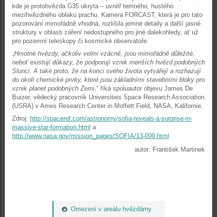
kde je protohvězda G35 ukryta – uvnitř temného, hustého
mezihvězdného oblaku prachu. Kamera FORCAST, která je pro tato
pozorování mimořádně vhodná, rozlišila jemné detaily a další jasné
struktury v oblasti záření nedostupného pro jiné dalekohledy, ať už
pro pozemní teleskopy či kosmické observatoře.
„
Hmotné hvězdy, ačkoliv velmi vzácné, jsou mimořádně důležité,
neboť existují důkazy, že podporují vznik menších hvězd podobných
Slunci. A také proto, že na konci svého života vytvářejí a rozhazují
do okolí chemické prvky, které jsou základními stavebními bloky pro
vznik planet podobných Zemi
,“ říká spoluautor objevu James De
Buizer, vědecký pracovník Universities Space Research Association
(USRA) v Ames Research Center in Moffett Field, NASA, Kalifornie.
Zdroj:
http://spaceref.com/astronomy/sofia-reveals-a-surprise-in-
massive-star-formation.html
a
http://www.nasa.gov/mission_pages/SOFIA/13-099.html
autor: František Martinek
Omezení v areálu hvězdárny