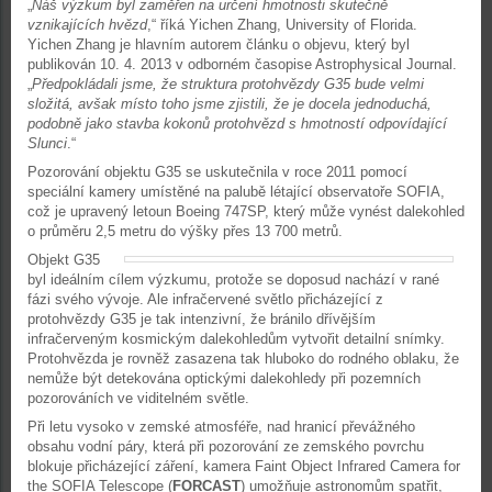
„
Náš výzkum byl zaměřen na určení hmotnosti skutečně
vznikajících hvězd
,“ říká Yichen Zhang, University of Florida.
Yichen Zhang je hlavním autorem článku o objevu, který byl
publikován 10. 4. 2013 v odborném časopise Astrophysical Journal.
„
Předpokládali jsme, že struktura protohvězdy G35 bude velmi
složitá, avšak místo toho jsme zjistili, že je docela jednoduchá,
podobně jako stavba kokonů protohvězd s hmotností odpovídající
Slunci
.“
Pozorování objektu G35 se uskutečnila v roce 2011 pomocí
speciální kamery umístěné na palubě létající observatoře SOFIA,
což je upravený letoun Boeing 747SP, který může vynést dalekohled
o průměru 2,5 metru do výšky přes 13 700 metrů.
Objekt G35
byl ideálním cílem výzkumu, protože se doposud nachází v rané
fázi svého vývoje. Ale infračervené světlo přicházející z
protohvězdy G35 je tak intenzivní, že bránilo dřívějším
infračerveným kosmickým dalekohledům vytvořit detailní snímky.
Protohvězda je rovněž zasazena tak hluboko do rodného oblaku, že
nemůže být detekována optickými dalekohledy při pozemních
pozorováních ve viditelném světle.
Při letu vysoko v zemské atmosféře, nad hranicí převážného
obsahu vodní páry, která při pozorování ze zemského povrchu
blokuje přicházející záření, kamera Faint Object Infrared Camera for
the SOFIA Telescope (
FORCAST
) umožňuje astronomům spatřit,