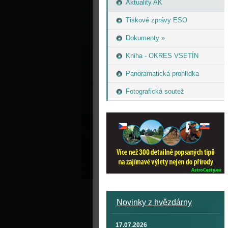
Aktuality AK
Tiskové zprávy ESO
Dokumenty »
Kniha - OKRES VSETÍN
Panoramatická prohlídka
Fotografická soutež
Novinky z hvězdárny
17.07.2026