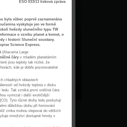
ESO 033/13 tisková zpráva
t
mu byla vůbec poprvé zaznamenána
loučenina vyskytuje jen ve formě
 okolí hvězdy slunečního typu TW
nformace o vzniku planet a komet, o
dy i historii Sluneční soustavy.
opise Science Express.
A
(Atacama Large
něžné čáry
v mladém planetárním
ré jsou teploty tak nízké, že
horách, kde je dobře pozorovatelné
ch chladných oblastech
áleností od hvězdy teplota v disku
 ledu. Tak vzniká první sněžná čára.
ou vymrzat i další exotičtější
 (CO). Tyto různé druhy ledu poskytují
lmi důležitou úlohu při formování
otiž zrnka mohou slepovat do větších
zvyšuje množství dostupné hmoty v