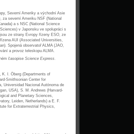
py, Severní Ameriky a východní Asie
, za severní Ameriku NSF (National
Canada) a s NSC (National Science
l Sciences) v Japonsku ve spolupráci s
jsou ze strany Evropy řízeny ESO, ze
ízena AUI (Associated Universities,
apan). Spojená observatoř ALMA (JAO,
nování a provoz teleskopu ALMA.
orném časopise
Science Express
.
, K. I. Öberg (Departments of
vard-Smithsonian Center for
ca, Universidad Nacional Autónoma de
igan, USA), S. M. Andrews (Harvard-
ogical and Planetary Sciences,
atory, Leiden, Netherlands) a E. F.
te for Extraterrestrial Physics,