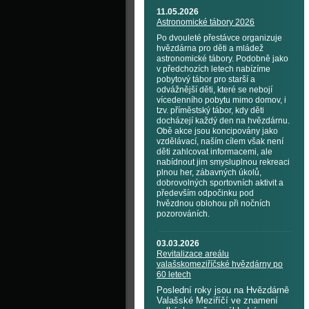
11.05.2026
Astronomické tábory 2026
Po dvouleté přestávce organizuje
hvězdárna pro děti a mládež
astronomické tábory. Podobně jako
v předchozích letech nabízíme
pobytový tábor pro starší a
odvážnější děti, které se nebojí
vícedenního pobytu mimo domov, i
tzv. příměstský tábor, kdy děti
docházejí každý den na hvězdárnu.
Obě akce jsou koncipovány jako
vzdělávací, naším cílem však není
děti zahlcovat informacemi, ale
nabídnout jim smysluplnou rekreaci
plnou her, zábavných úkolů,
dobrovolných sportovních aktivit a
především odpočinku pod
hvězdnou oblohou při nočních
pozorováních.
03.03.2026
Revitalizace areálu
valašskomeziříčské hvězdárny po
60 letech
Poslední roky jsou na Hvězdárně
Valašské Meziříčí ve znamení