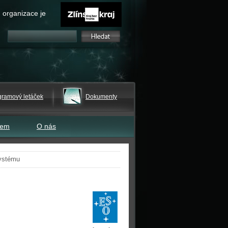
 organizace je
gramový letáček
Dokumenty
tem
O nás
systému