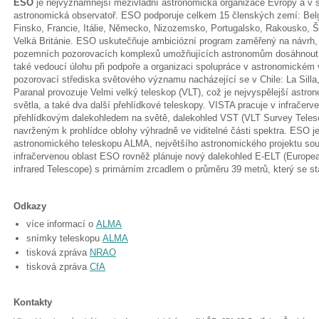
ESO
je nejvýznamnější mezivládní astronomická organizace Evropy a v s
astronomická observatoř. ESO podporuje celkem 15 členských zemí: Belgi
Finsko, Francie, Itálie, Německo, Nizozemsko, Portugalsko, Rakousko, 
Velká Británie. ESO uskutečňuje ambiciózní program zaměřený na návrh
pozemních pozorovacích komplexů umožňujících astronomům dosáhnou
také vedoucí úlohu při podpoře a organizaci spolupráce v astronomickém
pozorovací střediska světového významu nacházející se v Chile: La Silla,
Paranal provozuje Velmi velký teleskop (VLT), což je nejvyspělejší astron
světla, a také dva další přehlídkové teleskopy. VISTA pracuje v infračerve
přehlídkovým dalekohledem na světě, dalekohled VST (VLT Survey Teles
navrženým k prohlídce oblohy výhradně ve viditelné části spektra. ESO 
astronomického teleskopu ALMA, největšího astronomického projektu souč
infračervenou oblast ESO rovněž plánuje nový dalekohled E-ELT (Europea
infrared Telescope) s primárním zrcadlem o průměru 39 metrů, který se s
Odkazy
více informací o
ALMA
snímky teleskopu
ALMA
tisková zpráva
NRAO
tisková zpráva
CfA
Kontakty