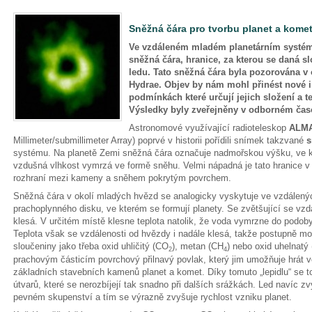
Sněžná čára pro tvorbu planet a kome
Ve vzdáleném mladém planetárním systé
sněžná čára, hranice, za kterou se daná s
ledu. Tato sněžná čára byla pozorována v
Hydrae. Objev by nám mohl přinést nové i
podmínkách které určují jejich složení a te
Výsledky byly zveřejněny v odborném čas
Astronomové využívající radioteleskop
ALM
Millimeter/submillimeter Array) poprvé v historii pořídili snímek takzvané
s
systému. Na planetě Zemi sněžná čára označuje nadmořskou výšku, ve kte
vzdušná vlhkost vymrzá ve formě sněhu. Velmi nápadná je tato hranice v 
rozhraní mezi kameny a sněhem pokrytým povrchem.
Sněžná čára v okolí mladých hvězd se analogicky vyskytuje ve vzdálený
prachoplynného disku, ve kterém se formují planety. Se zvětšující se vzd
klesá. V určitém místě klesne teplota natolik, že voda vymrzne do podoby
Teplota však se vzdálenosti od hvězdy i nadále klesá, takže postupně moh
sloučeniny jako třeba oxid uhličitý (CO
), metan (CH
) nebo oxid uhelnatý
2
4
prachovým částicím povrchový přilnavý povlak, který jim umožňuje hrát ve
základních stavebních kamenů planet a komet. Díky tomuto „lepidlu“ se t
útvarů, které se nerozbíjejí tak snadno při dalších srážkách. Led navíc 
pevném skupenství a tím se výrazně zvyšuje rychlost vzniku planet.