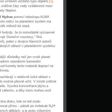
 se vznikem určitého typu objektů
[1]
.
 sněžné čáry vody vzdálenosti mezi
anety Neptun.
 Hydrae
pomocí teleskopu ALMA
nto rodící se planetární systém má
ik milionů let stará.
é hvězdy. Je to mimořádně významné
ývoje Sluneční soustavy
,“ říká
), jeden z dvojice hlavních autorů
lených oblastí v planetárním systému
ší důsledky než jen vznik planet.
 základním stavebním kamenům
kud komety tento materiál dopraví na
 života.
cházejí v relativně úzké oblasti v
bylo možné přesně určit. V místě sněžné
 ledu. Vysoká koncentrace plynu a
ed zářením, a díky tomu mohou oxid
itra disku, kde se led oxidu
rovat přímo – pátrali po molekule N
H
+
2
nových délkách, a je proto výborným