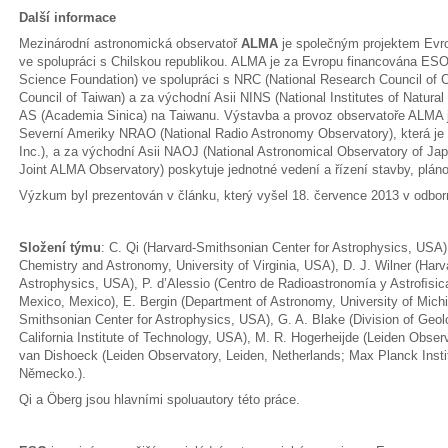
Další informace
Mezinárodní astronomická observatoř
ALMA
je společným projektem Evro
ve spolupráci s Chilskou republikou. ALMA je za Evropu financována ESO
Science Foundation) ve spolupráci s NRC (National Research Council of 
Council of Taiwan) a za východní Asii NINS (National Institutes of Natura
AS (Academia Sinica) na Taiwanu. Výstavba a provoz observatoře ALMA 
Severní Ameriky NRAO (National Radio Astronomy Observatory), která je ř
Inc.), a za východní Asii NAOJ (National Astronomical Observatory of J
Joint ALMA Observatory) poskytuje jednotné vedení a řízení stavby, plá
Výzkum byl prezentován v článku, který vyšel 18. července 2013 v odb
Složení týmu
: C. Qi (Harvard-Smithsonian Center for Astrophysics, USA)
Chemistry and Astronomy, University of Virginia, USA), D. J. Wilner (Har
Astrophysics, USA), P. d’Alessio (Centro de Radioastronomía y Astroﬁsi
Mexico, Mexico), E. Bergin (Department of Astronomy, University of Mich
Smithsonian Center for Astrophysics, USA), G. A. Blake (Division of Geol
California Institute of Technology, USA), M. R. Hogerheijde (Leiden Observ
van Dishoeck (Leiden Observatory, Leiden, Netherlands; Max Planck Institu
Německo.).
Qi a Öberg jsou hlavními spoluautory této práce.