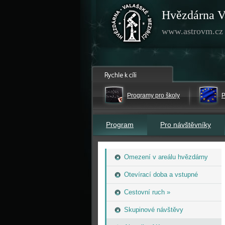
Hvězdárna V
www.astrovm.cz
Programy pro školy
P
Program
Pro návštěvníky
Omezení v areálu hvězdárny
Otevírací doba a vstupné
Cestovní ruch »
Skupinové návštěvy