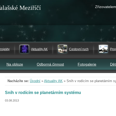
alašské Meziříčí
Zřizovatelem
rojekty
Aktuality AK
Cestovní ruch
Pro
Na obloze
Odborná činnost
Fotogalerie
Dě
Nacházíte se:
Úvodní
»
Aktuality AK
»
Sníh v rodícím se planetárním 
Sníh v rodícím se planetárním systému
03.08.2013