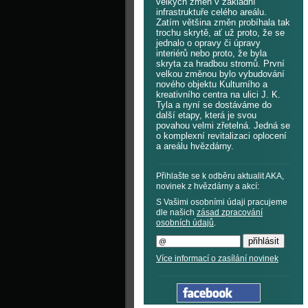
velkých změn v základní
infrastruktuře celého areálu.
Zatím většina změn probíhala tak
trochu skrytě, ať už proto, že se
jednalo o opravy či úpravy
interiérů nebo proto, že byla
skryta za hradbou stromů. První
velkou změnou bylo vybudování
nového objektu Kulturního a
kreativního centra na ulici J. K.
Tyla a nyní se dostáváme do
další etapy, která je svou
povahou velmi zřetelná. Jedná se
o komplexní revitalizaci oplocení
a areálu hvězdárny.
Přihlašte se k odběru aktualit AKA,
novinek z hvězdárny a akcí:
S Vašimi osobními údaji pracujeme
dle našich
zásad zpracování
osobních údajů
.
Více informací o zasílání novinek