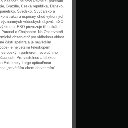
oučasnosti nejproduktivnější pozemní
e, Brazílie, Česká republika, Dánsko,
Španělsko, Švédsko, Švýcarsko a
, konstrukci a úspěšný chod výkonných
t významných vědeckých objevů. ESO
 výzkumu. ESO provozuje tři unikátní
 Paranal a Chajnantor. Na Observatoři
omická observatoř pro viditelnou oblast
né části spektra a je největším
cope) je největším teleskopem
je evropským partnerem revolučního
asnosti. Pro viditelnou a blízkou
n Extremely Large optical/near-
tane „největším okem do vesmíru“.