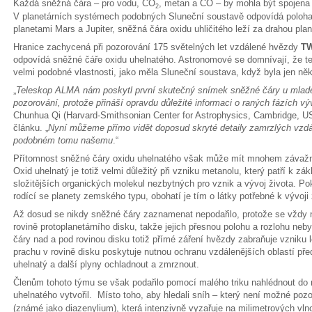
Každá sněžná čára – pro vodu, CO
, metan a CO – by mohla být spojena
2
V planetárních systémech podobných Sluneční soustavě odpovídá poloha
planetami Mars a Jupiter, sněžná čára oxidu uhličitého leží za drahou pl
Hranice zachycená při pozorování 175 světelných let vzdálené hvězdy
TW
odpovídá sněžné čáře oxidu uhelnatého. Astronomové se domnívají, že te
velmi podobné vlastnosti, jako měla Sluneční soustava, když byla jen někol
„
Teleskop ALMA nám poskytl první skutečný snímek sněžné čáry u mlad
pozorování, protože přináší opravdu důležité informaci o raných fázích v
Chunhua Qi (Harvard-Smithsonian Center for Astrophysics, Cambridge, USA
článku. „
Nyní můžeme přímo vidět doposud skryté detaily zamrzlých vzdá
podobném tomu našemu
.“
Přítomnost sněžné čáry oxidu uhelnatého však může mít mnohem závažněj
Oxid uhelnatý je totiž velmi důležitý při vzniku metanolu, který patří k
složitějších organických molekul nezbytných pro vznik a vývoj života. Po
rodící se planety zemského typu, obohatí je tím o látky potřebné k vývoji
Až dosud se nikdy sněžné čáry zaznamenat nepodařilo, protože se vždy na
rovině protoplanetárního disku, takže jejich přesnou polohu a rozlohu ne
čáry nad a pod rovinou disku totiž přímé záření hvězdy zabraňuje vzniku
prachu v rovině disku poskytuje nutnou ochranu vzdálenějších oblastí př
uhelnatý a další plyny ochladnout a zmrznout.
Členům tohoto týmu se však podařilo pomocí malého triku nahlédnout do n
uhelnatého vytvořil. Místo toho, aby hledali sníh – který není možné pozo
(známé jako diazenylium), která intenzivně vyzařuje na milimetrových vl