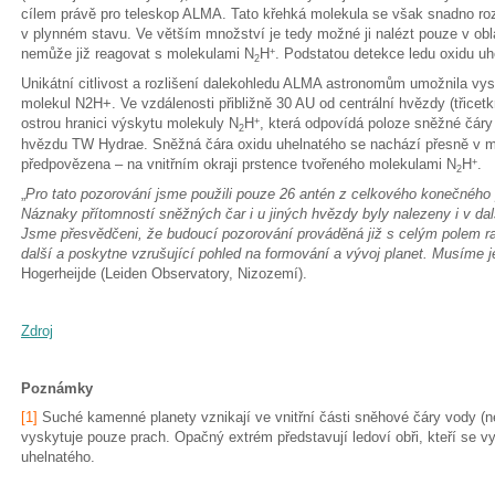
cílem právě pro teleskop ALMA. Tato křehká molekula se však snadno roz
v plynném stavu. Ve větším množství je tedy možné ji nalézt pouze v obla
nemůže již reagovat s molekulami N
H
. Podstatou detekce ledu oxidu uh
+
2
Unikátní citlivost a rozlišení dalekohledu ALMA astronomům umožnila vys
molekul N2H+. Ve vzdálenosti přibližně 30 AU od centrální hvězdy (třicetk
ostrou hranici výskytu molekuly N
H
, která odpovídá poloze sněžné čáry
+
2
hvězdu TW Hydrae. Sněžná čára oxidu uhelnatého se nachází přesně v mí
předpovězena – na vnitřním okraji prstence tvořeného molekulami N
H
.
+
2
„
Pro tato pozorování jsme použili pouze 26 antén z celkového konečnéh
Náznaky přítomností sněžných čar i u jiných hvězdy byly nalezeny i v 
Jsme přesvědčeni, že budoucí pozorování prováděná již s celým polem 
další a poskytne vzrušující pohled na formování a vývoj planet. Musíme 
Hogerheijde (Leiden Observatory, Nizozemí).
Zdroj
Poznámky
[1]
Suché kamenné planety vznikají ve vnitřní části sněhové čáry vody (n
vyskytuje pouze prach. Opačný extrém představují ledoví obři, kteří se vy
uhelnatého.