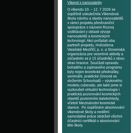
Víkend s nanosatelity
O víkendu 10. – 12. 7 2026 se
úspěšně uskutečnila Víkendová
škola návrhu a stavby nanosatelitů
v rámci projektu přeshraniční
spolupráce s názvem Rozvoj
vzdělávání v oblasti vývoje
nanosatelitů a kosmických
technologií. Akci pořádali oba
partneři projektu, Hvězdárna
Valašské Meziříčí, p. o. a Slovenská
organizácia pre vesmírné aktivity a
zúčastnilo se ji 15 účastníků z obou
stran hranice. Součástí opravdu
bohatého a zajímavého programu
byly nejen teoretické přednášky,
semináře, praktické činnosti se
složením Schoolsatů – výukového
modelu cubesatu, ale také jsme si
vyzkoušeli virtuální technologie i
praktická pozorování kosmických
objektů pozemními dalekohledy,
včetně Mezinárodní kosmické
stanice. Po úspěšném absolvování
víkendové školy a nedělní
samostatné práce obdrželi všichni
účastníci certifikát o absolvování
této školy.