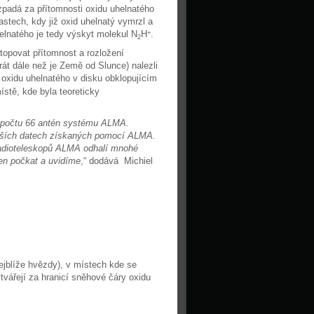
padá za přítomnosti oxidu uhelnatého
stech, kdy již oxid uhelnatý vymrzl a
elnatého je tedy výskyt molekul N
H
.
+
2
topovat přítomnost a rozložení
rát dále než je Země od Slunce) nalezli
 oxidu uhelnatého v disku obklopujícím
stě, kde byla teoreticky
o počtu 66 antén systému ALMA.
dalších datech získaných pomocí ALMA.
radioteleskopů ALMA odhalí mnohé
jen počkat a uvidíme
,“ dodává Michiel
ejblíže hvězdy), v místech kde se
tvářejí za hranicí sněhové čáry oxidu