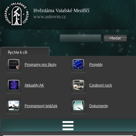
Hvězdárna Valašské Meziříčí
www.astrovm.cz
Programy pro školy
Projekty
Aktuality AK
Cestovní ruch
Programový letáček
Dokumenty