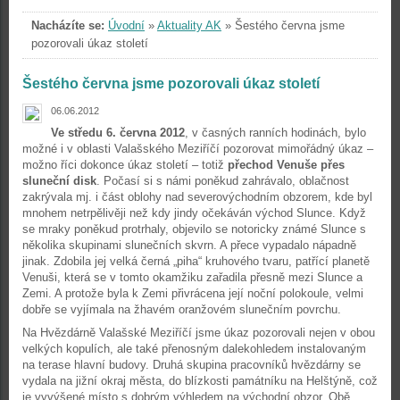
Nacházíte se:
Úvodní
»
Aktuality AK
»
Šestého června jsme
pozorovali úkaz století
Šestého června jsme pozorovali úkaz století
06.06.2012
Ve středu 6. června 2012
, v časných ranních hodinách, bylo
možné i v oblasti Valašského Meziříčí pozorovat mimořádný úkaz –
možno říci dokonce úkaz století – totiž
přechod Venuše přes
sluneční disk
. Počasí si s námi poněkud zahrávalo, oblačnost
zakrývala mj. i část oblohy nad severovýchodním obzorem, kde byl
mnohem netrpělivěji než kdy jindy očekáván východ Slunce. Když
se mraky poněkud protrhaly, objevilo se notoricky známé Slunce s
několika skupinami slunečních skvrn. A přece vypadalo nápadně
jinak. Zdobila jej velká černá „piha“ kruhového tvaru, patřící planetě
Venuši, která se v tomto okamžiku zařadila přesně mezi Slunce a
Zemi. A protože byla k Zemi přivrácena její noční polokoule, velmi
dobře se vyjímala na žhavém oranžovém slunečním povrchu.
Na Hvězdárně Valašské Meziříčí jsme úkaz pozorovali nejen v obou
velkých kopulích, ale také přenosným dalekohledem instalovaným
na terase hlavní budovy. Druhá skupina pracovníků hvězdárny se
vydala na jižní okraj města, do blízkosti památníku na Helštýně, což
je vyvýšené místo s dobrým výhledem na východní obzor. Obě