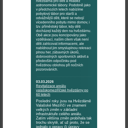
hvězdárna pro děti a mládež
astronomické tábory. Podobně jako
v předchozích letech nabízíme
pobytový tábor pro starší a
odvážnější děti, které se nebojí
vícedenního pobytu mimo domov, i
tzv. příměstský tábor, kdy děti
docházejí každý den na hvězdárnu.
Obě akce jsou koncipovány jako
vzdělávací, naším cílem však není
děti zahlcovat informacemi, ale
nabídnout jim smysluplnou rekreaci
plnou her, zábavných úkolů,
dobrovolných sportovních aktivit a
především odpočinku pod
hvězdnou oblohou při nočních
pozorováních.
03.03.2026
Revitalizace areálu
valašskomeziříčské hvězdárny po
60 letech
Poslední roky jsou na Hvězdárně
Valašské Meziříčí ve znamení
velkých změn v základní
infrastruktuře celého areálu.
Zatím většina změn probíhala tak
trochu skrytě, ať už proto, že se
jednalo o opravy či úpravy