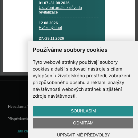
01.07.-31.08.2026
Uzavření areálu z důvodu
revitalizace
12.08.2026
Hvězdný duel
27.-29.11.2026
KOSMONAUTIKA, RAKETOVÁ
TECHNIKA A KOSMICKÉ
Používáme soubory cookies
TECHNOLOGIE
Tyto webové stránky používají soubory
cookies a další sledovací nástroje s cílem
vylepšení uživatelského prostředí, zobrazení
přizpůsobeného obsahu a reklam, analýzy
návštěvnosti webových stránek a zjištění
zdroje návštěvnosti.
Hvězdárna Valašské Meziříčí, příspěvková organizace, Vsetínská 78, 757
SOUHLASÍM
01 Valašské Meziříčí
Příspěvková organizace Zlínského kraje. Telefon:
571 611 928
, Mobil:
777
ODMÍTÁM
277 134
, E-mail:
info@astrovm.cz
Jak chráníme Vaše osobní údaje
|
Nastavení cookies
| Vyrobil:
UPRAVIT MÉ PŘEDVOLBY
WebConsult.cz