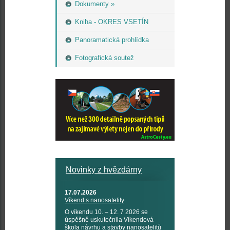
Dokumenty »
Kniha - OKRES VSETÍN
Panoramatická prohlídka
Fotografická soutež
Novinky z hvězdárny
17.07.2026
Víkend s nanosatelity
O víkendu 10. – 12. 7 2026 se
úspěšně uskutečnila Víkendová
škola návrhu a stavby nanosatelitů