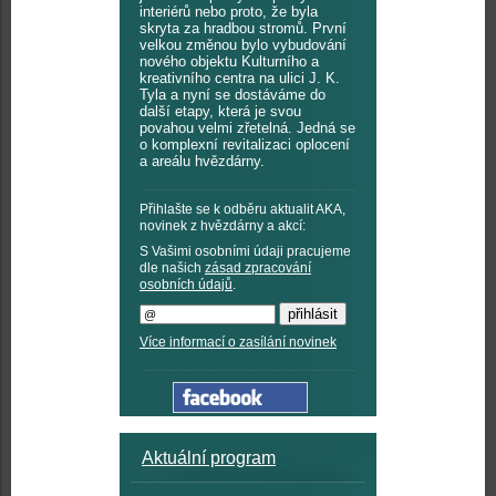
interiérů nebo proto, že byla
skryta za hradbou stromů. První
velkou změnou bylo vybudování
nového objektu Kulturního a
kreativního centra na ulici J. K.
Tyla a nyní se dostáváme do
další etapy, která je svou
povahou velmi zřetelná. Jedná se
o komplexní revitalizaci oplocení
a areálu hvězdárny.
Přihlašte se k odběru aktualit AKA,
novinek z hvězdárny a akcí:
S Vašimi osobními údaji pracujeme
dle našich
zásad zpracování
osobních údajů
.
Více informací o zasílání novinek
Aktuální program