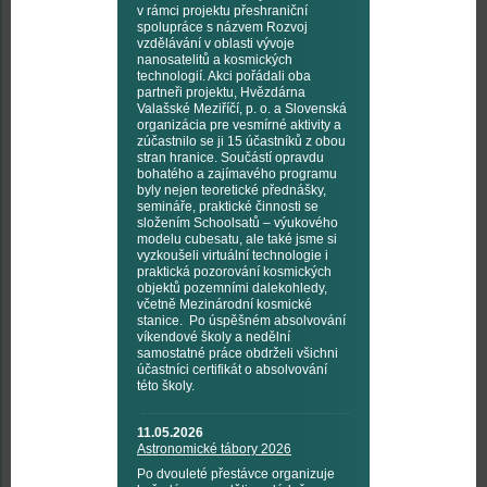
v rámci projektu přeshraniční
spolupráce s názvem Rozvoj
vzdělávání v oblasti vývoje
nanosatelitů a kosmických
technologií. Akci pořádali oba
partneři projektu, Hvězdárna
Valašské Meziříčí, p. o. a Slovenská
organizácia pre vesmírné aktivity a
zúčastnilo se ji 15 účastníků z obou
stran hranice. Součástí opravdu
bohatého a zajímavého programu
byly nejen teoretické přednášky,
semináře, praktické činnosti se
složením Schoolsatů – výukového
modelu cubesatu, ale také jsme si
vyzkoušeli virtuální technologie i
praktická pozorování kosmických
objektů pozemními dalekohledy,
včetně Mezinárodní kosmické
stanice. Po úspěšném absolvování
víkendové školy a nedělní
samostatné práce obdrželi všichni
účastníci certifikát o absolvování
této školy.
11.05.2026
Astronomické tábory 2026
Po dvouleté přestávce organizuje