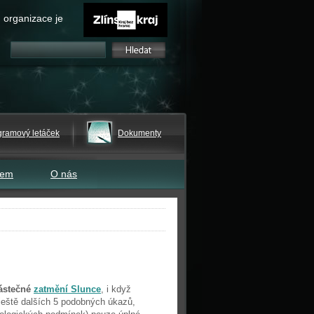
 organizace je
gramový letáček
Dokumenty
tem
O nás
ástečné
zatmění Slunce
, i když
k ještě dalších 5 podobných úkazů,