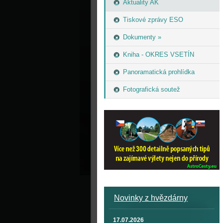
Aktuality AK
Tiskové zprávy ESO
Dokumenty »
Kniha - OKRES VSETÍN
Panoramatická prohlídka
Fotografická soutež
Novinky z hvězdárny
17.07.2026