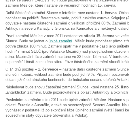
avšak ze střední Evropy z nich bude pozorovatelné (za příznivých meteo
zatmění Měsíce, které nastane ve večerních hodinách 15. června.
Další částečné zatmění Slunce v letošním roce nastane
1. června
. Oblas
nacházet na pobřeží Barentsova moře, poblíž ruského ostrova Kolgujev (A
obyvatele nastane částečné zatmění o velikosti přibližně 60 %. Zatmění 
Arktidy, na severu Kanady, v Grónsku, na Kamčatce a v některých další
První zatmění Měsíce v roce 2011 nastane
ve středu 15. června
ve veče
Slunce. Bude se jednat o
úplné zatmění
. Měsíc bude procházet přímo st
potrvá zhruba 100 minut. Zatmění spatříme v podstatné části jeho průběh
hodin 47 minut SELČ (pro Valašské Meziříčí) nad jihovýchodním obzore
stínu. Maximální fáze zatmění nastane ve 22 hodin 13 minut. V tomto o
nejtemnější částí zemského stínu. Fáze částečného zatmění skončí krátc
O 14 dnů později –
1. července
– nastane další částečné zatmění Slunce.
sluneční kotouč; velikost zatmění bude pouhých 9 %. Případní pozorovat
oblasti jižně od afrického kontinentu, do Indického oceánu u břehů Antarkt
Následovat bude znovu částečné zatmění Slunce, které nastane
25. list
„antarktická“ zatmění. Bude pozorovatelné z oblasti Antarktidy a okolníc
Posledním zatměním roku 2011 bude úplné zatmění Měsíce. Nastane v 
oblasti Eurasie a Austrálie, a také na severozápadě Severní Ameriky. N
vycházet v podstatě již po skončení fáze úplného zatmění (větší šanci k
sousedními státy obyvatelé Slovenska a Polska).