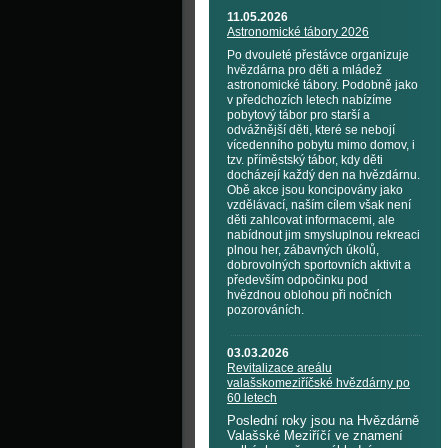
11.05.2026
Astronomické tábory 2026
Po dvouleté přestávce organizuje
hvězdárna pro děti a mládež
astronomické tábory. Podobně jako
v předchozích letech nabízíme
pobytový tábor pro starší a
odvážnější děti, které se nebojí
vícedenního pobytu mimo domov, i
tzv. příměstský tábor, kdy děti
docházejí každý den na hvězdárnu.
Obě akce jsou koncipovány jako
vzdělávací, naším cílem však není
děti zahlcovat informacemi, ale
nabídnout jim smysluplnou rekreaci
plnou her, zábavných úkolů,
dobrovolných sportovních aktivit a
především odpočinku pod
hvězdnou oblohou při nočních
pozorováních.
03.03.2026
Revitalizace areálu
valašskomeziříčské hvězdárny po
60 letech
Poslední roky jsou na Hvězdárně
Valašské Meziříčí ve znamení