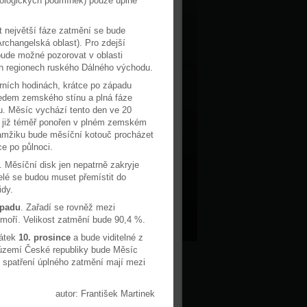
rologických podmínek) pouze úplné
t největší fáze zatmění se bude
rchangelská oblast). Pro zdejší
bude možné pozorovat v oblasti
ch regionech ruského Dálného východu.
rních hodinách, krátce po západu
ředem zemského stínu a plná fáze
u. Měsíc vychází tento den ve 20
m již téměř ponořen v plném zemském
kamžiku bude měsíční kotouč procházet
e po půlnoci.
 Měsíční disk jen nepatrně zakryje
elé se budou muset přemístit do
idy.
opadu
. Zařadí se rovněž mezi
h moří. Velikost zatmění bude 90,4 %.
pátek
10. prosince
a bude viditelné z
a území České republiky bude Měsíc
e spatření úplného zatmění mají mezi
autor: František Martinek