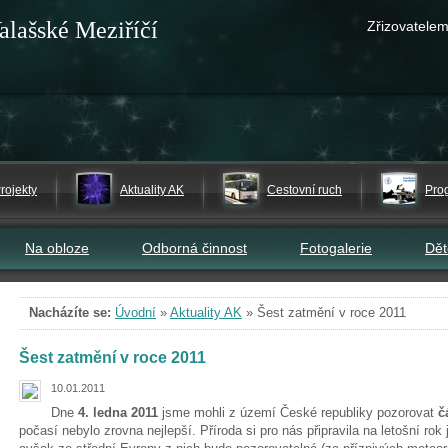
alašské Meziříčí
Zřizovatelem
rojekty
Aktuality AK
Cestovní ruch
Pro
Na obloze
Odborná činnost
Fotogalerie
Dě
Nacházíte se:
Úvodní
»
Aktuality AK
»
Šest zatmění v roce 2011
Šest zatmění v roce 2011
10.01.2011
Dne
4. ledna 2011
jsme mohli z území České republiky pozorovat
č
počasí nebylo zrovna nejlepší. Příroda si pro nás připravila na letošní ro