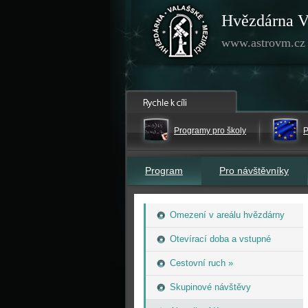
Hvězdárna V
www.astrovm.cz
Programy pro školy
P
Program
Pro návštěvníky
Omezení v areálu hvězdárny
Otevírací doba a vstupné
Cestovní ruch »
Skupinové návštěvy