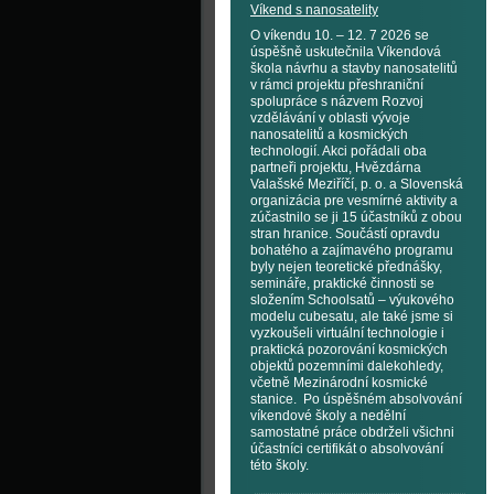
Víkend s nanosatelity
O víkendu 10. – 12. 7 2026 se
úspěšně uskutečnila Víkendová
škola návrhu a stavby nanosatelitů
v rámci projektu přeshraniční
spolupráce s názvem Rozvoj
vzdělávání v oblasti vývoje
nanosatelitů a kosmických
technologií. Akci pořádali oba
partneři projektu, Hvězdárna
Valašské Meziříčí, p. o. a Slovenská
organizácia pre vesmírné aktivity a
zúčastnilo se ji 15 účastníků z obou
stran hranice. Součástí opravdu
bohatého a zajímavého programu
byly nejen teoretické přednášky,
semináře, praktické činnosti se
složením Schoolsatů – výukového
modelu cubesatu, ale také jsme si
vyzkoušeli virtuální technologie i
praktická pozorování kosmických
objektů pozemními dalekohledy,
včetně Mezinárodní kosmické
stanice. Po úspěšném absolvování
víkendové školy a nedělní
samostatné práce obdrželi všichni
účastníci certifikát o absolvování
této školy.