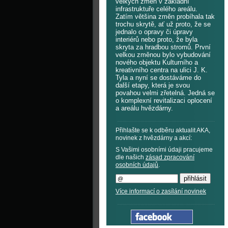
velkých změn v základní
infrastruktuře celého areálu.
Zatím většina změn probíhala tak
trochu skrytě, ať už proto, že se
jednalo o opravy či úpravy
interiérů nebo proto, že byla
skryta za hradbou stromů. První
velkou změnou bylo vybudování
nového objektu Kulturního a
kreativního centra na ulici J. K.
Tyla a nyní se dostáváme do
další etapy, která je svou
povahou velmi zřetelná. Jedná se
o komplexní revitalizaci oplocení
a areálu hvězdárny.
Přihlašte se k odběru aktualit AKA,
novinek z hvězdárny a akcí:
S Vašimi osobními údaji pracujeme
dle našich
zásad zpracování
osobních údajů
.
Více informací o zasílání novinek