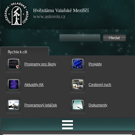
Hvězdárna Valašské Meziříčí
www.astrovm.cz
Programy pro školy
Projekty
Aktuality AK
Cestovní ruch
Programový letáček
Dokumenty