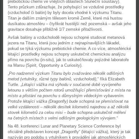
prebiotickou chemii ve vnějších oblastech Sluneční soustavy).
Tento průzkum zdůrazňuje, že pohybující se vzdušné prostředky
(vzducholoď či balón) by byly docela vhodné k výzkumu Titanu.
Titan je dalším známým tělesem kromě Země, které má hustou
dusíkatou atmosféru – čtyřikrát hustější než pozemská – avšak jeho
gravitace dosahuje přibližně 1/7 zemské přitažlivosti.
Avšak balóny a vzducholodě nejsou schopné studovat metanová
jezera na Titanu, která jsou jedním z nejnapínavějších lákadel,
pokud se týká výzkumu prebiotické chemie. A co více, atmosférické
létající prostředky nejsou schopny uskutečnit chemickou analýzu
přímo na povrchu (in-situ), jak to uskutečňovaly pojízdné laboratoře
na Marsu (Spirit, Opportunity a Curiosity).
„
Pro nadzemní výzkum Titanu bylo zvažováno několik odlišných
metod (vrtulníky, různé typy balónů, vzducholodi)
,“ říká Elizabeth
Turtle. „
Létající vážka má výhodu v současné době vyvíjeného
letounu s větším počtem rotorů umožňující přemísťování z místa na
místo a přistání na povrchu s důmyslným vědeckým vybavením.
Protože létající vážka (Dragonfly) bude schopná se přemísťovat na
velké vzdálenosti – několik desítek kilometrů najednou a až několik
stovek kilometrů za celou misi – bude schopna uskutečnit měření
na četných místech s velmi odlišným geologickým vývojem
.“
Na 48. konferenci Lunar and Planetary Science Conference byl
oficiálně představen koncept „Dragonfly“ (létající vážka), který je tak
nazýván pro podobu s vrtulníkem k provádění jak atmosférických