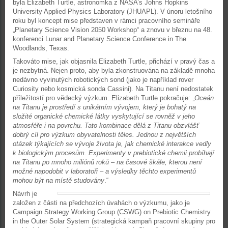
byla Elizabeth Turtle, astronomka z NASA’s Johns Hopkins
University Applied Physics Laboratory (JHUAPL). V únoru letošního
roku byl koncept mise představen v rámci pracovního semináře
„Planetary Science Vision 2050 Workshop“ a znovu v březnu na 48.
konferenci Lunar and Planetary Science Conference in The
Woodlands, Texas.
Takováto mise, jak objasnila Elizabeth Turtle, přichází v pravý čas a
je nezbytná. Nejen proto, aby byla zkonstruována na základě mnoha
nedávno vyvinutých robotických sond (jako je například rover
Curiosity nebo kosmická sonda Cassini). Na Titanu není nedostatek
příležitostí pro vědecký výzkum. Elizabeth Turtle pokračuje: „
Oceán
na Titanu je prostředí s unikátním vývojem, který je bohatý na
složité organické chemické látky vyskytující se rovněž v jeho
atmosféře i na povrchu. Tato kombinace dělá z Titanu obzvlášť
dobrý cíl pro výzkum obyvatelnosti těles. Jednou z největších
otázek týkajících se vývoje života je, jak chemické interakce vedly
k biologickým procesům. Experimenty v prebiotické chemii probíhají
na Titanu po mnoho miliónů roků – na časové škále, kterou není
možné napodobit v laboratoři – a výsledky těchto experimentů
mohou být na místě studovány
.“
Návrh je
založen z části na předchozích úvahách o výzkumu, jako je
Campaign Strategy Working Group (CSWG) on Prebiotic Chemistry
in the Outer Solar System (strategická kampaň pracovní skupiny pro