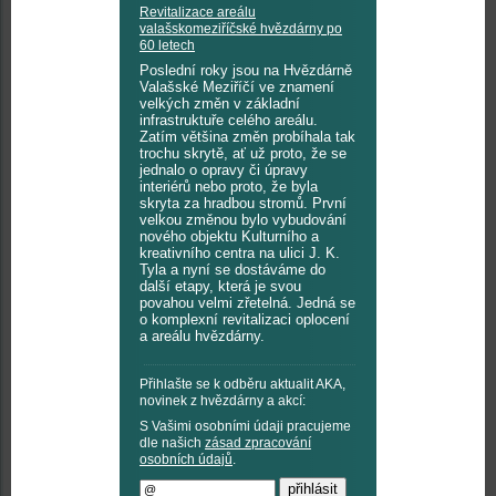
Revitalizace areálu
valašskomeziříčské hvězdárny po
60 letech
Poslední roky jsou na Hvězdárně
Valašské Meziříčí ve znamení
velkých změn v základní
infrastruktuře celého areálu.
Zatím většina změn probíhala tak
trochu skrytě, ať už proto, že se
jednalo o opravy či úpravy
interiérů nebo proto, že byla
skryta za hradbou stromů. První
velkou změnou bylo vybudování
nového objektu Kulturního a
kreativního centra na ulici J. K.
Tyla a nyní se dostáváme do
další etapy, která je svou
povahou velmi zřetelná. Jedná se
o komplexní revitalizaci oplocení
a areálu hvězdárny.
Přihlašte se k odběru aktualit AKA,
novinek z hvězdárny a akcí:
S Vašimi osobními údaji pracujeme
dle našich
zásad zpracování
osobních údajů
.