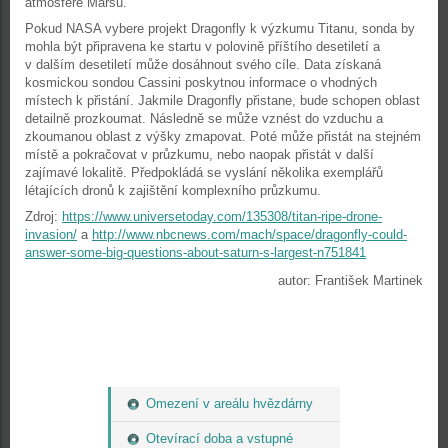
atmosféře Marsu.
Pokud NASA vybere projekt Dragonfly k výzkumu Titanu, sonda by
mohla být připravena ke startu v polovině příštího desetiletí a
v dalším desetiletí může dosáhnout svého cíle. Data získaná
kosmickou sondou Cassini poskytnou informace o vhodných
místech k přistání. Jakmile Dragonfly přistane, bude schopen oblast
detailně prozkoumat. Následně se může vznést do vzduchu a
zkoumanou oblast z výšky zmapovat. Poté může přistát na stejném
místě a pokračovat v průzkumu, nebo naopak přistát v další
zajímavé lokalitě. Předpokládá se vyslání několika exemplářů
létajících dronů k zajištění komplexního průzkumu.
Zdroj:
https://www.universetoday.com/135308/titan-ripe-drone-
invasion/
a
http://www.nbcnews.com/mach/space/dragonfly-could-
answer-some-big-questions-about-saturn-s-largest-n751841
autor: František Martinek
Omezení v areálu hvězdárny
Otevírací doba a vstupné