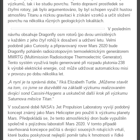
výzkumů, tak i ke studiu povrchu. Tento dopravní prostředek se
čtyřmi rotory, jak bylo argumentováno, by byl schopen využít hustou
atmosféru Titanu a nízkou gravitaci k získání vzorků a určit složení
povrchu na několika různých geologických lokalitách.
V posledním
návrhu obsahuje Dragonfly osm rotorů (po dvou umístěných
v každém z jeho čtyř rohů) k dosažení a udržení letu. Velmi
podobně jako Curiosity a připravovaný rover Mars 2020 bude
Dragonfly poháněn radioizotopovým termoelektrickým generátorem
MMRTG (Multimission Radioisotope Thermoelectric Generator).
Tento systém využívá teplo generované při rozpadu plutonia-238
k výrobě elektrické energie, což může udržovat automatickou misi
v provozu po dobu několika let.
„
A nyní je ta správná doba
,“ říká Elizabeth Turtle. „
Můžeme stavět
na tom, co jsme se dozvěděli na základě výzkumu realizovaném
dvojicí sond Cassini-Huygens a uskutečnit další krok při výzkumu
Saturnova měsíce Titan
.“
V současné době NASA’s Jet Propulsion Laboratory vyvíjí podobný
koncept známý jako Mars Helicopter pro použití k výzkumu planety
Mars. Předpokládá se, že tento atmosférický dron bude vypuštěn
společně s pojízdnou laboratoří Mars 2020. V tomto případě
navrhovaná koncepce počítá s dvojicí souosých rotujících vrtulí,
které budou poskytovat nejlepší poměr tahu k hmotnosti v řídké