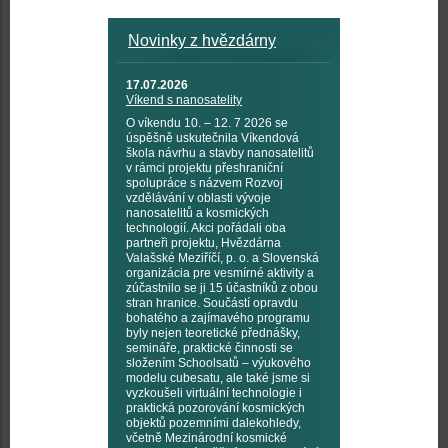
Novinky z hvězdárny
17.07.2026
Víkend s nanosatelity
O víkendu 10. – 12. 7 2026 se
úspěšně uskutečnila Víkendová
škola návrhu a stavby nanosatelitů
v rámci projektu přeshraniční
spolupráce s názvem Rozvoj
vzdělávání v oblasti vývoje
nanosatelitů a kosmických
technologií. Akci pořádali oba
partneři projektu, Hvězdárna
Valašské Meziříčí, p. o. a Slovenská
organizácia pre vesmírné aktivity a
zúčastnilo se ji 15 účastníků z obou
stran hranice. Součástí opravdu
bohatého a zajímavého programu
byly nejen teoretické přednášky,
semináře, praktické činnosti se
složením Schoolsatů – výukového
modelu cubesatu, ale také jsme si
vyzkoušeli virtuální technologie i
praktická pozorování kosmických
objektů pozemními dalekohledy,
včetně Mezinárodní kosmické