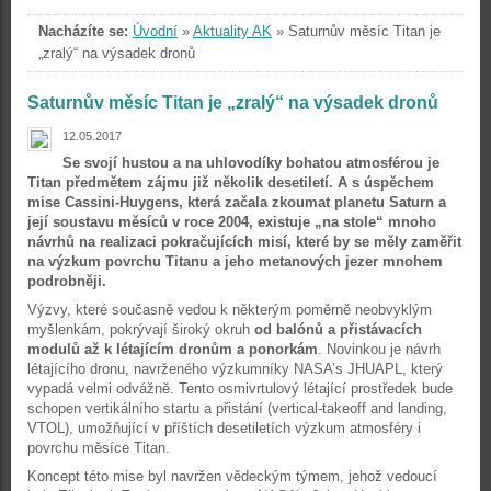
Nacházíte se:
Úvodní
»
Aktuality AK
»
Saturnův měsíc Titan je
„zralý“ na výsadek dronů
Saturnův měsíc Titan je „zralý“ na výsadek dronů
12.05.2017
Se svojí hustou a na uhlovodíky bohatou atmosférou je
Titan předmětem zájmu již několik desetiletí. A s úspěchem
mise Cassini-Huygens, která začala zkoumat planetu Saturn a
její soustavu měsíců v roce 2004, existuje „na stole“ mnoho
návrhů na realizaci pokračujících misí, které by se měly zaměřit
na výzkum povrchu Titanu a jeho metanových jezer mnohem
podrobněji.
Výzvy, které současně vedou k některým poměrně neobvyklým
myšlenkám, pokrývají široký okruh
od balónů a přistávacích
modulů až k létajícím dronům a ponorkám
. Novinkou je návrh
létajícího dronu, navrženého výzkumníky NASA’s JHUAPL, který
vypadá velmi odvážně. Tento osmivrtulový létající prostředek bude
schopen vertikálního startu a přistání (vertical-takeoff and landing,
VTOL), umožňující v příštích desetiletích výzkum atmosféry i
povrchu měsíce Titan.
Koncept této mise byl navržen vědeckým týmem, jehož vedoucí