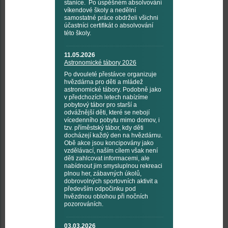
stanice. Po úspěšném absolvování
víkendové školy a nedělní
samostatné práce obdrželi všichni
účastníci certifikát o absolvování
této školy.
11.05.2026
Astronomické tábory 2026
Po dvouleté přestávce organizuje
hvězdárna pro děti a mládež
astronomické tábory. Podobně jako
v předchozích letech nabízíme
pobytový tábor pro starší a
odvážnější děti, které se nebojí
vícedenního pobytu mimo domov, i
tzv. příměstský tábor, kdy děti
docházejí každý den na hvězdárnu.
Obě akce jsou koncipovány jako
vzdělávací, naším cílem však není
děti zahlcovat informacemi, ale
nabídnout jim smysluplnou rekreaci
plnou her, zábavných úkolů,
dobrovolných sportovních aktivit a
především odpočinku pod
hvězdnou oblohou při nočních
pozorováních.
03.03.2026