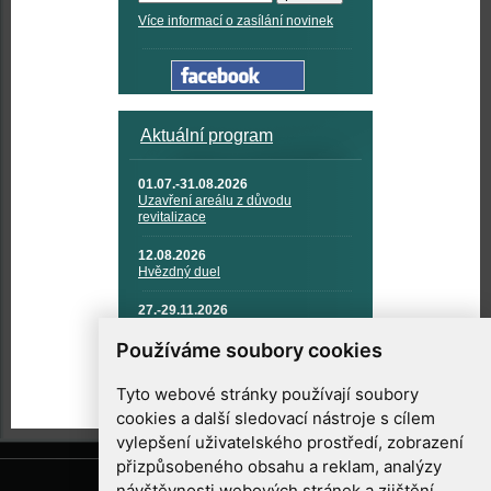
Více informací o zasílání novinek
Aktuální program
01.07.-31.08.2026
Uzavření areálu z důvodu
revitalizace
12.08.2026
Hvězdný duel
27.-29.11.2026
KOSMONAUTIKA, RAKETOVÁ
TECHNIKA A KOSMICKÉ
Používáme soubory cookies
TECHNOLOGIE
Tyto webové stránky používají soubory
cookies a další sledovací nástroje s cílem
vylepšení uživatelského prostředí, zobrazení
přizpůsobeného obsahu a reklam, analýzy
návštěvnosti webových stránek a zjištění