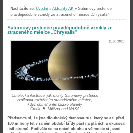
Nacházíte se:
Úvodní
»
Aktuality AK
»
Saturnovy prstence
pravděpodobně vznikly ze ztraceného měsíce „Chrysalis“
Saturnovy prstence pravděpodobně vznikly ze
ztraceného měsíce „Chrysalis“
11.05.2026
Umělecká ilustrace, jak mohly Saturnovy prstence
vzniknout roztržením starodávného měsíce,
když obíhal příliš blízko planety
Credit: B. Militzer and NASA
Představte si, že jste dlouhokrký titanosaurus, který se asi před
100 miliony let v raném období křídy pásl na pláních a okusoval
listí stromů. Podíváte se na noční oblohu a všimnete si jasné