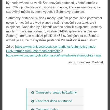
být zodpovědné za vznik Saturnových prstenců, včetně studie z
roku 2022 publikované v časopise Science, která naznačovala, že
starověký měsíc by mohl vysvětlit Saturnovy prstence.
Saturnovy prstence by však mohly vědcům pomoci lépe porozumět
nejen formování a vývoji planet v naší Sluneční soustavě, ale i
exoplanet. Například bylo identifikováno několik exoplanet, které by
mohly mít systém prstenců, včetně
J1407b
(přezdívané „Super-
Saturn“), která se nachází přibližně 434 světelných let od Země a
odhaduje se, že má
systém prstenců 200krát větší než Saturn
.
Zdroj:
https://www.universetoday.com/articles/saturns-icy-rings-
likely-formed-from-lost-moon-chrysalis
a
https://www.universityofcalifornia.edu/news/how-saturn-got-its-rings
autor: František Martinek
Omezení v areálu hvězdárny
Otevírací doba a vstupné
Cestovní ruch »