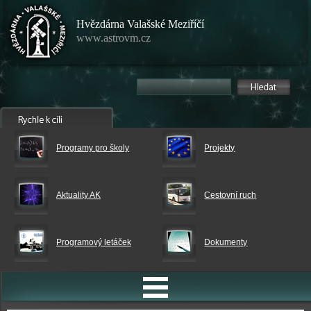
Hvězdárna Valašské Meziříčí
www.astrovm.cz
Programy pro školy
Projekty
Aktuality AK
Cestovní ruch
Programový letáček
Dokumenty