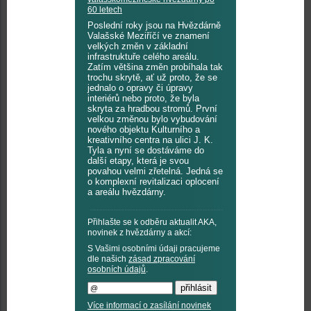
60 letech
Poslední roky jsou na Hvězdárně
Valašské Meziříčí ve znamení
velkých změn v základní
infrastruktuře celého areálu.
Zatím většina změn probíhala tak
trochu skrytě, ať už proto, že se
jednalo o opravy či úpravy
interiérů nebo proto, že byla
skryta za hradbou stromů. První
velkou změnou bylo vybudování
nového objektu Kulturního a
kreativního centra na ulici J. K.
Tyla a nyní se dostáváme do
další etapy, která je svou
povahou velmi zřetelná. Jedná se
o komplexní revitalizaci oplocení
a areálu hvězdárny.
Přihlašte se k odběru aktualit AKA,
novinek z hvězdárny a akcí:
S Vašimi osobními údaji pracujeme
dle našich
zásad zpracování
osobních údajů
.
Více informací o zasílání novinek