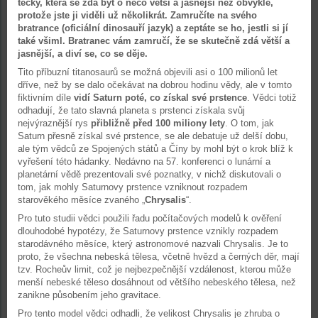
tečky, která se zdá být o něco větší a jasnější než obvykle,
protože jste ji viděli už několikrát. Zamručíte na svého
bratrance (oficiální dinosauří jazyk) a zeptáte se ho, jestli si jí
také všiml. Bratranec vám zamručí, že se skutečně zdá větší a
jasnější, a diví se, co se děje.
Tito příbuzní titanosaurů se možná objevili asi o 100 milionů let
dříve, než by se dalo očekávat na dobrou hodinu vědy, ale v tomto
fiktivním díle
vidí Saturn poté, co získal své prstence
. Vědci totiž
odhadují, že tato slavná planeta s prstenci získala svůj
nejvýraznější rys
přibližně před 100 miliony lety
. O tom, jak
Saturn přesně získal své prstence, se ale debatuje už delší dobu,
ale tým vědců ze Spojených států a Číny by mohl být o krok blíž k
vyřešení této hádanky. Nedávno na 57. konferenci o lunární a
planetární vědě prezentovali své poznatky, v nichž diskutovali o
tom, jak mohly Saturnovy prstence vzniknout rozpadem
starověkého měsíce zvaného „
Chrysalis
“.
Pro tuto studii vědci použili řadu počítačových modelů k ověření
dlouhodobé hypotézy, že Saturnovy prstence vznikly rozpadem
starodávného měsíce, který astronomové nazvali Chrysalis. Je to
proto, že všechna nebeská tělesa, včetně hvězd a černých děr, mají
tzv. Rocheův limit, což je nejbezpečnější vzdálenost, kterou může
menší nebeské těleso dosáhnout od většího nebeského tělesa, než
zanikne působením jeho gravitace.
Pro tento model vědci odhadli, že velikost Chrysalis je zhruba o