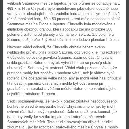
velikosti Saturnova měsíce Iapetus, jehož průměr se odhaduje na
1
469 km
. Nitro Chrysalis bylo modelováno jako diferencované neboli
vrstevnaté, obsahující směs vodního ledu a hornin. Tým použil dvě
různá množství ledu, 50 a 80 procent, která měla napodobit složení
Saturnova měsíce Dione a Iapetus. Chrysalis byla modelována s
eliptickou oběžnou dráhou, která zpočátku začíná přibližně 200
poloměrů Saturnu od planety a obíhá nejblíže 1 až 1,5 poloměru
Saturnu, což je přibližný Rocheův limit pro ledová planetární tělesa.
Nakonec vědci odhadli, že Chrysalis obíhala během svého
nejbližšího průletu příliš blízko Saturnu, což vedlo k jejímu roztržení
v důsledku obrovské gravitaci Saturnu. Zatímco část Chrysalis
unikla gravitaci Saturnu, zbytek vytvořil to, co se později stalo
obrovskými Saturnovými prstenci. Vědci však poznamenávají, že
prstence mohly být zpočátku mnohem větší, než je vidíme nyní
(potenciálně dostatečně velké na to, aby je mohli vidět naši příbuzní
titanosauři), přičemž část z nich mohla být odstraněna při
gravitačních interakcí s většími měsíci Saturnu, konkrétně s jeho
největším měsícem Titanem.
Vědci poznamenávají, že několik otázek zůstává nezodpovězeno,
konkrétně ohledně největšího kusu Chrysalis a toho, jak by mohl
ovlivnit růst Saturnových prstenců. Dále se snaží prozkoumat, jak
tyto kusy vedly ke vzniku impaktních kráterů na některých
Saturnových měsících. Tato studie navazuje na dřívější studie
zkoumající, jak by rozdrcení starověkého měsíce Chrysalis mohlo