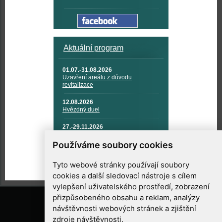
Aktuální program
01.07.-31.08.2026
Uzavření areálu z důvodu
revitalizace
12.08.2026
Hvězdný duel
27.-29.11.2026
KOSMONAUTIKA, RAKETOVÁ
TECHNIKA A KOSMICKÉ
Používáme soubory cookies
TECHNOLOGIE
Tyto webové stránky používají soubory
cookies a další sledovací nástroje s cílem
vylepšení uživatelského prostředí, zobrazení
přizpůsobeného obsahu a reklam, analýzy
návštěvnosti webových stránek a zjištění
zdroje návštěvnosti.