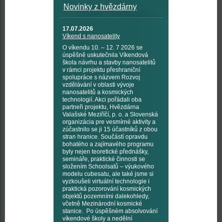
Novinky z hvězdárny
17.07.2026
Víkend s nanosatelity
O víkendu 10. – 12. 7 2026 se
úspěšně uskutečnila Víkendová
škola návrhu a stavby nanosatelitů
v rámci projektu přeshraniční
spolupráce s názvem Rozvoj
vzdělávání v oblasti vývoje
nanosatelitů a kosmických
technologií. Akci pořádali oba
partneři projektu, Hvězdárna
Valašské Meziříčí, p. o. a Slovenská
organizácia pre vesmírné aktivity a
zúčastnilo se ji 15 účastníků z obou
stran hranice. Součástí opravdu
bohatého a zajímavého programu
byly nejen teoretické přednášky,
semináře, praktické činnosti se
složením Schoolsatů – výukového
modelu cubesatu, ale také jsme si
vyzkoušeli virtuální technologie i
praktická pozorování kosmických
objektů pozemními dalekohledy,
včetně Mezinárodní kosmické
stanice. Po úspěšném absolvování
víkendové školy a nedělní