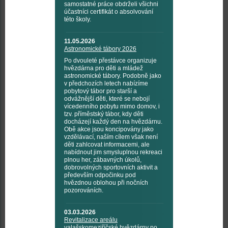
samostatné práce obdrželi všichni
účastníci certifikát o absolvování
této školy.
11.05.2026
Astronomické tábory 2026
Po dvouleté přestávce organizuje
hvězdárna pro děti a mládež
astronomické tábory. Podobně jako
v předchozích letech nabízíme
pobytový tábor pro starší a
odvážnější děti, které se nebojí
vícedenního pobytu mimo domov, i
tzv. příměstský tábor, kdy děti
docházejí každý den na hvězdárnu.
Obě akce jsou koncipovány jako
vzdělávací, naším cílem však není
děti zahlcovat informacemi, ale
nabídnout jim smysluplnou rekreaci
plnou her, zábavných úkolů,
dobrovolných sportovních aktivit a
především odpočinku pod
hvězdnou oblohou při nočních
pozorováních.
03.03.2026
Revitalizace areálu
valašskomeziříčské hvězdárny po