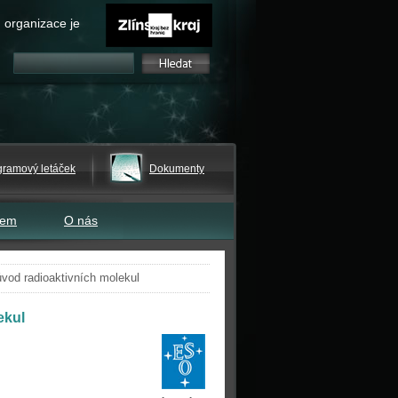
 organizace je
gramový letáček
Dokumenty
tem
O nás
ůvod radioaktivních molekul
ekul