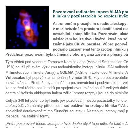
Pozorování radioteleskopem ALMA pomo
hliníku v pozůstatcích po explozi hvě
Astronomům pracujícím s radioteleskopy
v mezihvězdném prostoru identifikovat ra
nestabilní izotop hliníku. Pozorování ukáz
následkem kolize dvou hvězd, která po s
známé jako CK Vulpeculae. Vůbec poprvé 
podařilo zaznamenat tento izotop hliníku
Předchozí pozorování byla učiněna v oboru gama záření a přesný pů
Tým vědců pod vedením Tomasze Kamińskieho (Harvard-Smithsonian Cent
USA) použil při svém výzkumu radioaktivního izotopu hliníku
Al radiote
26
Millimeter/submillimeter Array) a
NOEMA
(NOrthern Extended Millimeter 
Vulpeculae
byl poprvé zaznamenán již v roce 1670, kdy se pozorovatelům
‚nová hvězda‘. Přestože byla zpočátku pozorovatelná i pouhým okem, velm
ke spatření těchto pozůstatků po spojení dvou hvězd použít velkých dalek
centrální hvězda obklopená halem zářící hmoty rozptylující se do okolního
Celých 348 let poté, co byl tento jev pozorován, nesou pozůstatky tohoto
a přesvědčivé známky přítomnosti
radioaktivního izotopu hliníku
Al
.
26
spolehlivě detekované mimo Sluneční soustavu. Nestabilní izotopy mají p
rozpadají na stabilní formy.
„
První pozorování tohoto izotopu u hvězdného objektu je důležité také v 