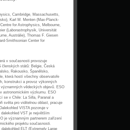
physics, Cambridge, Massachusetts,
sko), Karl M. Menten (Max-Planck-
Centre for Astrophysics, Melbourne,
ier (Laborastrophysik, Universität
rne, Austrálie), Thomas F. Giesen
ard-Smithsonian Center for
erá v současnosti provozuje
 členských států: Belgie, Česká
galsko, Rakousko, Španělsko,
le, která hostí všechny observatoře
h, konstrukci a provoz výkonných
t významných vědeckých objevů. ESO
áce v astronomickém výzkumu. ESO
 se v Chile: La Silla, Paranal a
i světa pro viditelnou oblast, pracuje
 Dalekohled VISTA pozoruje v
, dalekohled VST je největším
ESO je významným partnerem zařízení
mického projektu současnosti.
 dalekohled ELT (Extremely Large