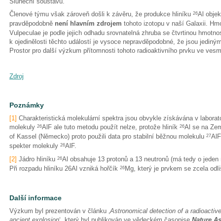
Sluneční soustavu.
Členové týmu však zároveň došli k závěru, že produkce hliníku
Al obje
26
pravděpodobně
není hlavním zdrojem
tohoto izotopu v naší Galaxii. Hm
Vulpeculae je podle jejich odhadu srovnatelná zhruba se čtvrtinou hmotnos
k ojedinělosti těchto událostí je vysoce nepravděpodobné, že jsou jediným
Prostor pro další výzkum přítomnosti tohoto radioaktivního prvku ve vesm
Zdroj
Poznámky
[1]
Charakteristická molekulární spektra jsou obvykle získávána v labora
molekuly
AlF ale tuto metodu použít nelze, protože hliník
Al se na Zem
26
26
of Kassel (Německo) proto použili data pro stabilní běžnou molekulu
AlF
27
spekter molekuly
AlF.
26
[2]
Jádro hliníku
Al obsahuje 13 protonů a 13 neutronů (má tedy o jeden 
26
Při rozpadu hliníku 26Al vzniká hořčík
Mg, který je prvkem se zcela odl
26
Další informace
Výzkum byl prezentován v článku ‚
Astronomical detection of a radioactiv
ancient explosion
‘, který byl publikován ve vědeckém časopise
Nature A