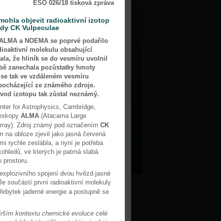
ESO 026/18 tisková zpráva
hla objevit radioaktivní izotop
zdy CK Vulpeculae
 ALMA a NOEMA se poprvé podařilo
dioaktivní molekulu obsahující
ala, že hliník se do vesmíru uvolnil
obě zanechala pozůstatky hmoty
se tak ve vzdáleném vesmíru
 pocházející ze známého zdroje.
vod izotopu tak zůstal neznámý.
er for Astrophysics, Cambridge,
leskopy
ALMA
(Atacama Large
Array). Zdroj známý pod označením
CK
 na obloze zjevil jako jasná červená
i rychle zeslábla, a nyní je potřeba
ohledů, ve kterých je patrná slabá
 prostoru.
 explozivního spojení dvou hvězd jasné
 Je součástí první radioaktivní molekuly
řebytek jaderné energie a postupně se
širším kontextu chemické evoluce celé