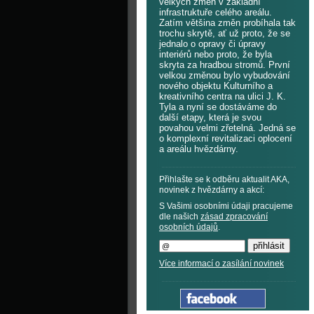
velkých změn v základní
infrastruktuře celého areálu.
Zatím většina změn probíhala tak
trochu skrytě, ať už proto, že se
jednalo o opravy či úpravy
interiérů nebo proto, že byla
skryta za hradbou stromů. První
velkou změnou bylo vybudování
nového objektu Kulturního a
kreativního centra na ulici J. K.
Tyla a nyní se dostáváme do
další etapy, která je svou
povahou velmi zřetelná. Jedná se
o komplexní revitalizaci oplocení
a areálu hvězdárny.
Přihlašte se k odběru aktualit AKA,
novinek z hvězdárny a akcí:
S Vašimi osobními údaji pracujeme
dle našich
zásad zpracování
osobních údajů
.
Více informací o zasílání novinek