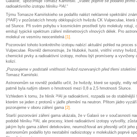
Galaxie
,“ upozorňuje Tomasz Kamiński. „
Vůbec poprvé se podařilo přímo a 
radioaktivního izotopu hliníku
Al
.“
26
Týmu Tomasze Kamińskieho se podařilo nalézt neklamné spektrální zn
(
AlF) v pozůstatcích hmoty obklopujících hvězdu CK Vulpeculae, která s
26
od Slunce. Při svém pohybu v kosmickém prostředí tyto molekuly rotují, o
emitují typické spektrum záření milimetrových vlnových délek. Pro astron
molekul ve vesmíru neocenitelná
[1]
.
Pozorování tohoto konkrétního izotopu nabízí aktuální pohled na proces 
Vulpeculae. Rovněž demonstruje, že hluboké, husté, vnitřní vrstvy hvězd,
chemické prvky a radioaktivní izotopy, mohou být promíseny a vyvržen
kolizí.
„
Pozorujeme v podstatě vnitřnosti hvězd rozervaných před třemi stoletími 
Tomasz Kamiński.
Astronomům se rovněž podařilo určit, že hvězdy, které se spojily, měly re
patrně byla rudým obrem o hmotnosti mezi 0,8 a 2,5 hmotnosti Slunce.
Vzhledem k tomu, že hliník
Al je radioaktivní, rozpadá se do stabilnější
26
kterém se jeden z protonů v jádře přemění na neutron. Přitom jádro vyzáří
pozorujeme v oboru záření gama
[2]
.
Starší pozorování záření gama ukázala, že v Galaxii se v současnosti na
podobě hliníku
Al, ale procesy, které radioaktivní izotopy vytvořily, z
26
jakým bylo gama záření detekováno, neumožňoval ani přesněji určit jeho
astronomům podařilo tyto nestabilní radioizotopy v molekulách poprvé sp