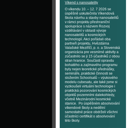
Víkend s nanosatelity
O víkendu 10. – 12. 7 2026 se
úspěšně uskutečnila Víkendová
škola návrhu a stavby nanosatelitů
v rámci projektu přeshraniční
spolupráce s názvem Rozvoj
vzdělávání v oblasti vývoje
nanosatelitů a kosmických
technologií. Akci pořádali oba
partneři projektu, Hvězdárna
Valašské Meziříčí, p. o. a Slovenská
organizácia pre vesmírné aktivity a
zúčastnilo se ji 15 účastníků z obou
stran hranice. Součástí opravdu
bohatého a zajímavého programu
byly nejen teoretické přednášky,
semináře, praktické činnosti se
složením Schoolsatů – výukového
modelu cubesatu, ale také jsme si
vyzkoušeli virtuální technologie i
praktická pozorování kosmických
objektů pozemními dalekohledy,
včetně Mezinárodní kosmické
stanice. Po úspěšném absolvování
víkendové školy a nedělní
samostatné práce obdrželi všichni
účastníci certifikát o absolvování
této školy.