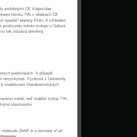
kty podobnými CK Vulpeculae
otnost hliníku
Al v obálkách CK
26
ti trpasličí planety Pluto. A vzhledem
i producenty tohoto izotopu v Galaxii.
íru tak zůstává otevřený.
torních podmínkách. V případě
i nevyskytuje. Fyzikové z University
 k modelování charakteristických
neutron méně, než stabilní izotop
Al.
27
išnými vlastnostmi.
e molecule 26AlF in a remnant of an
stronomy
.