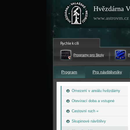
Hvězdárna V
www.astrovm.cz
Programy pro školy
P
Program
Pro návštěvníky
Omezení v areálu hvězdárny
Otevírací doba a vstupné
Cestovní ruch »
Skupinové návštěvy