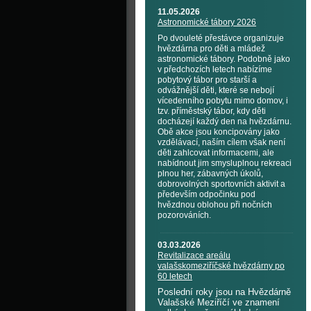
11.05.2026
Astronomické tábory 2026
Po dvouleté přestávce organizuje
hvězdárna pro děti a mládež
astronomické tábory. Podobně jako
v předchozích letech nabízíme
pobytový tábor pro starší a
odvážnější děti, které se nebojí
vícedenního pobytu mimo domov, i
tzv. příměstský tábor, kdy děti
docházejí každý den na hvězdárnu.
Obě akce jsou koncipovány jako
vzdělávací, naším cílem však není
děti zahlcovat informacemi, ale
nabídnout jim smysluplnou rekreaci
plnou her, zábavných úkolů,
dobrovolných sportovních aktivit a
především odpočinku pod
hvězdnou oblohou při nočních
pozorováních.
03.03.2026
Revitalizace areálu
valašskomeziříčské hvězdárny po
60 letech
Poslední roky jsou na Hvězdárně
Valašské Meziříčí ve znamení