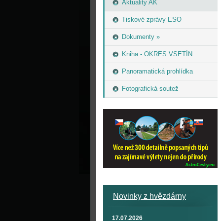
Aktuality AK
Tiskové zprávy ESO
Dokumenty »
Kniha - OKRES VSETÍN
Panoramatická prohlídka
Fotografická soutež
Novinky z hvězdárny
17.07.2026