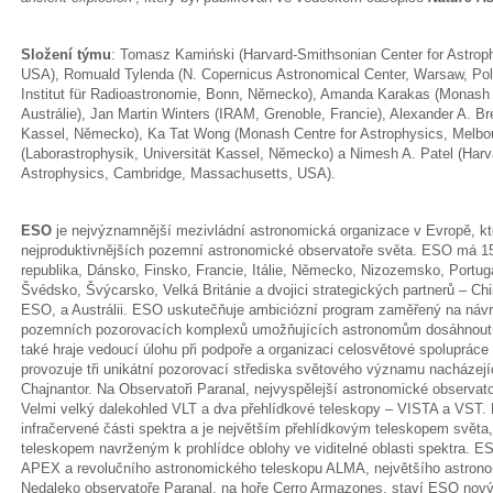
Složení týmu
: Tomasz Kamiński (Harvard-Smithsonian Center for Astro
USA), Romuald Tylenda (N. Copernicus Astronomical Center, Warsaw, Pol
Institut für Radioastronomie, Bonn, Německo), Amanda Karakas (Monash 
Austrálie), Jan Martin Winters (IRAM, Grenoble, Francie), Alexander A. Bre
Kassel, Německo), Ka Tat Wong (Monash Centre for Astrophysics, Melbou
(Laborastrophysik, Universität Kassel, Německo) a Nimesh A. Patel (Harv
Astrophysics, Cambridge, Massachusetts, USA).
ESO
je nejvýznamnější mezivládní astronomická organizace v Evropě, kt
nejproduktivnějších pozemní astronomické observatoře světa. ESO má 15
republika, Dánsko, Finsko, Francie, Itálie, Německo, Nizozemsko, Portu
Švédsko, Švýcarsko, Velká Británie a dvojici strategických partnerů – Chi
ESO, a Austrálii. ESO uskutečňuje ambiciózní program zaměřený na návr
pozemních pozorovacích komplexů umožňujících astronomům dosáhnou
také hraje vedoucí úlohu při podpoře a organizaci celosvětové spolupr
provozuje tři unikátní pozorovací střediska světového významu nacházející
Chajnantor. Na Observatoři Paranal, nejvyspělejší astronomické observatoř
Velmi velký dalekohled VLT a dva přehlídkové teleskopy – VISTA a VST.
infračervené části spektra a je největším přehlídkovým teleskopem světa
teleskopem navrženým k prohlídce oblohy ve viditelné oblasti spektra. 
APEX a revolučního astronomického teleskopu ALMA, největšího astrono
Nedaleko observatoře Paranal, na hoře Cerro Armazones, staví ESO nový