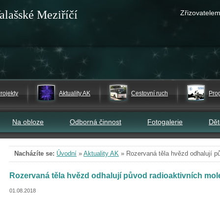
alašské Meziříčí
Zřizovatelem
rojekty
Aktuality AK
Cestovní ruch
Pro
Na obloze
Odborná činnost
Fotogalerie
Dě
Nacházíte se:
Úvodní
»
Aktuality AK
»
Rozervaná těla hvězd odhalují p
Rozervaná těla hvězd odhalují původ radioaktivních mol
01.08.2018