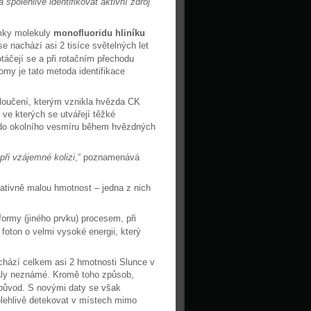
spolehlivě identifikovat aktivní zdroj
ámky molekuly
monofluoridu hliníku
e nachází asi 2 tisíce světelných let
táčejí se a při rotačním přechodu
omy je tato metoda identifikace
sloučení, kterým vznikla hvězda CK
 ve kterých se utvářejí těžké
y do okolního vesmíru během hvězdných
při vzájemné kolizi
,“ poznamenává
lativně malou hmotnost – jedna z nich
 formy (jiného prvku) procesem, při
 foton o velmi vysoké energii, který
chází celkem asi 2 hmotnosti Slunce v
ůstaly neznámé. Kromě toho způsob,
 původ. S novými daty se však
olehlivě detekovat v místech mimo