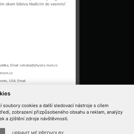
ším okem lidstva hledícím do vesmíru“.
ublika;
Email: votruba@physics.muni.cz
strovm.cz
etts, USA; Email:
kies
49 89 3200 6670; Email: pio@eso.org
 soubory cookies a další sledovací nástroje s cílem
tředí, zobrazení přizpůsobeného obsahu a reklam, analýzy
 a zjištění zdroje návštěvnosti.
ziříčí
o@astrovm.cz
M
UPRAVIT MÉ PŘEDVOLBY