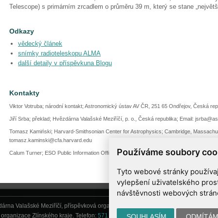
Telescope) s primárním zrcadlem o průměru 39 m, který se stane „největ
Odkazy
vědecký článek
snímky radioteleskopu ALMA
další detaily v příspěvkuna Blogu
Kontakty
Viktor Votruba; národní kontakt; Astronomický ústav AV ČR, 251 65 Ondřejov, Česká rep
Jiří Srba; překlad; Hvězdárna Valašské Meziříčí, p. o., Česká republika; Email: jsrba@a
Tomasz Kamiński; Harvard-Smithsonian Center for Astrophysics; Cambridge, Massachus
tomasz.kaminski@cfa.harvard.edu
Používáme soubory coo
Calum Turner; ESO Public Information Officer; Garching bei München, Germany; Tel.: +
Tyto webové stránky používají
vylepšení uživatelského pros
návštěvnosti webových stránek
árna Valašské Meziříčí, příspěvková organizace, Vsetínská 78, 757 01 Valašské Me
organizace Zlínského kraje. Telefon:
571 611 928
, Mobil:
777 277 134
, E-mail:
inf
SOUHLASÍM
ODMÍTÁ