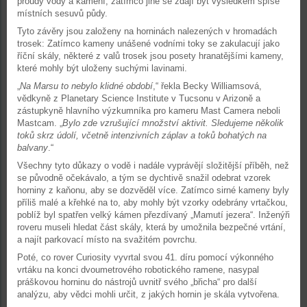
proudy vody a kamení, zatímco jiné se zdají být výsledkem spíše
místních sesuvů půdy.
Tyto závěry jsou založeny na horninách nalezených v hromadách
trosek: Zatímco kameny unášené vodními toky se zakulacují jako
říční skály, některé z valů trosek jsou posety hranatějšími kameny,
které mohly být uloženy suchými lavinami.
„
Na Marsu to nebylo klidné období
,“ řekla Becky Williamsová,
vědkyně z Planetary Science Institute v Tucsonu v Arizoně a
zástupkyně hlavního výzkumníka pro kameru Mast Camera neboli
Mastcam. „
Bylo zde vzrušující množství aktivit. Sledujeme několik
toků skrz údolí, včetně intenzivních záplav a toků bohatých na
balvany
.“
Všechny tyto důkazy o vodě i nadále vyprávějí složitější příběh, než
se původně očekávalo, a tým se dychtivě snažil odebrat vzorek
horniny z kaňonu, aby se dozvěděl více. Zatímco sirné kameny byly
příliš malé a křehké na to, aby mohly být vzorky odebrány vrtačkou,
poblíž byl spatřen velký kámen přezdívaný „Mamutí jezera“. Inženýři
roveru museli hledat část skály, která by umožnila bezpečné vrtání,
a najít parkovací místo na svažitém povrchu.
Poté, co rover Curiosity vyvrtal svou 41. díru pomocí výkonného
vrtáku na konci dvoumetrového robotického ramene, nasypal
práškovou horninu do nástrojů uvnitř svého „břicha“ pro další
analýzu, aby vědci mohli určit, z jakých hornin je skála vytvořena.