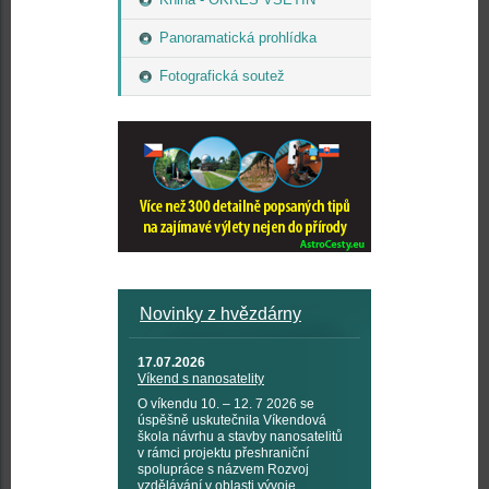
Panoramatická prohlídka
Fotografická soutež
Novinky z hvězdárny
17.07.2026
Víkend s nanosatelity
O víkendu 10. – 12. 7 2026 se
úspěšně uskutečnila Víkendová
škola návrhu a stavby nanosatelitů
v rámci projektu přeshraniční
spolupráce s názvem Rozvoj
vzdělávání v oblasti vývoje