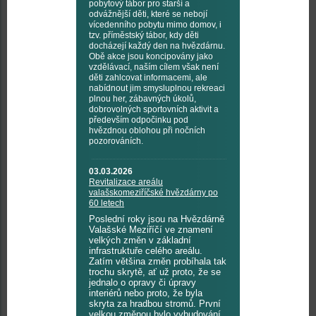
pobytový tábor pro starší a
odvážnější děti, které se nebojí
vícedenního pobytu mimo domov, i
tzv. příměstský tábor, kdy děti
docházejí každý den na hvězdárnu.
Obě akce jsou koncipovány jako
vzdělávací, naším cílem však není
děti zahlcovat informacemi, ale
nabídnout jim smysluplnou rekreaci
plnou her, zábavných úkolů,
dobrovolných sportovních aktivit a
především odpočinku pod
hvězdnou oblohou při nočních
pozorováních.
03.03.2026
Revitalizace areálu
valašskomeziříčské hvězdárny po
60 letech
Poslední roky jsou na Hvězdárně
Valašské Meziříčí ve znamení
velkých změn v základní
infrastruktuře celého areálu.
Zatím většina změn probíhala tak
trochu skrytě, ať už proto, že se
jednalo o opravy či úpravy
interiérů nebo proto, že byla
skryta za hradbou stromů. První
velkou změnou bylo vybudování