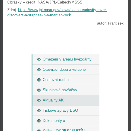
Obrázky – credit: NASA/JPL-Caltech/MSSS
Zdroj:
https://www.jpl.nasa.gov/news/nasas-curiosity-rover-
discovers-a-surprise-in-a-martian-rock
autor: František
Omezení v areálu hvězdárny
Otevírací doba a vstupné
Cestovní ruch »
Skupinové návštěvy
Aktuality AK
Tiskové zprávy ESO
Dokumenty »
Kniha - OKRES VSETÍN