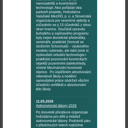
nanosatelitů a kosmických
technologií. Akci pořádali oba
partneři projektu, Hvězdárna
Valašské Meziříčí, p. o. a Slovenská
organizácia pre vesmírné aktivity a
zúčastnilo se ji 15 účastníků z obou
stran hranice. Součástí opravdu
bohatého a zajímavého programu
byly nejen teoretické přednášky,
semináře, praktické činnosti se
složením Schoolsatů – výukového
modelu cubesatu, ale také jsme si
vyzkoušeli virtuální technologie i
praktická pozorování kosmických
objektů pozemními dalekohledy,
včetně Mezinárodní kosmické
stanice. Po úspěšném absolvování
víkendové školy a nedělní
samostatné práce obdrželi všichni
účastníci certifikát o absolvování
této školy.
11.05.2026
Astronomické tábory 2026
Po dvouleté přestávce organizuje
hvězdárna pro děti a mládež
astronomické tábory. Podobně jako
v předchozích letech nabízíme