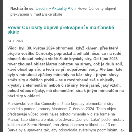
Nacházíte se:
Úvodní
»
Aktuality AK
»
Rover Curiosity objevil
překvapení v marťanské skále
Rover Curiosity objevil překvapení v marťanské
skále
24.08.2024
Vědci byli 30. května 2024 ohromeni, když kámen, přes který
přejelo vozítko Curiosity, popraskal a odhalil něco, co na rudé
planetě dosud nebylo vidět: žluté krystaly síry. Od října 2023
rover zkoumá oblast Marsu bohatou na sírany, což je druh solí,
které obsahují síru a tvoří se při odpařování vody. Ale tam, kde
byly v minulosti zjištěny minerály na bázi síry – jinými slovy
směs síry a dalších prvků – se v rozdrobené skále objevily
krystaly z elementární neboli čisté síry. Není jasné, jaký vztah,
pokud vůbec nějaký, má elementární síra k jiným minerálům na
bázi síry v oblasti.
Marsovské vozítko Curiosity si žluté krystaly elementární síry
prohlédlo pomocí kamery Mastcam 7. června 2024. Tento objev
představuje vůbec první nález tohoto minerálu v čisté formě na
Marsu. Tato sbírka úlomků, přezdívaná „Convict Lake“ podle místa v
kalifornské Sierra Nevadě, má zleva doprava velikost asi 13 cm.
Barva byla upravena tak, aby odpovídala světelným podmínkám, jak