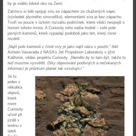
by je vidělo lidské oko na Zemi.
Zatímco si lidé spojují síru se zápachem ze zkažených vajec
(výsledek plynného sirovodíku), elementární síra je bez zápachu.
Tvoří se pouze v úzkém rozsahu podmínek, které vědci nespojili s
historií tohoto místa. A Curiosity toho našla hodně – celé pole
jasných kamenů, které vypadají podobně jako ten, který rover
rozdrtil.
„
Najít pole kamenů z čisté síry je jako najít oázu v poušti
,“ řekl
Ashwin Vasavada z NASA's Jet Propulsion Laboratory v jižní
Kalifornii, vědec projektu Curiosity. „
Nemělo by to tam být, takže to
teď musíme vysvětlit. Díky objevování podivných a nečekaných
informací je průzkum planet tak vzrušující
.“
Je to
jeden z
několika
objevů,
které
rover
Curiosity
učinil při
jízdě v
terénu v
údolí