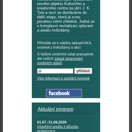
nového objektu Kulturního a
kreativního centra na ulici J. K.
Tyla a nyní se dostáváme do
další etapy, která je svou
povahou velmi zřetelná. Jedná se
o komplexní revitalizaci oplocení
a areálu hvězdárny.
Přihlašte se k odběru aktualit AKA,
novinek z hvězdárny a akcí:
S Vašimi osobními údaji pracujeme
dle našich
zásad zpracování
osobních údajů
.
Více informací o zasílání novinek
Aktuální program
01.07.-31.08.2026
Uzavření areálu z důvodu
revitalizace