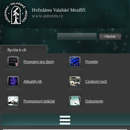
Hvězdárna Valašské Meziříčí
www.astrovm.cz
Programy pro školy
Projekty
Aktuality AK
Cestovní ruch
Programový letáček
Dokumenty