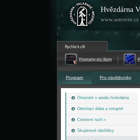
Hvězdárna V
www.astrovm.cz
Programy pro školy
P
Program
Pro návštěvníky
Omezení v areálu hvězdárny
Otevírací doba a vstupné
Cestovní ruch »
Skupinové návštěvy