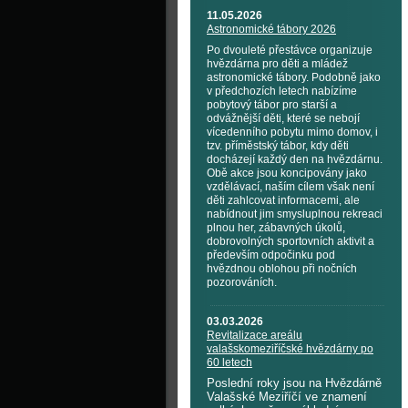
11.05.2026
Astronomické tábory 2026
Po dvouleté přestávce organizuje
hvězdárna pro děti a mládež
astronomické tábory. Podobně jako
v předchozích letech nabízíme
pobytový tábor pro starší a
odvážnější děti, které se nebojí
vícedenního pobytu mimo domov, i
tzv. příměstský tábor, kdy děti
docházejí každý den na hvězdárnu.
Obě akce jsou koncipovány jako
vzdělávací, naším cílem však není
děti zahlcovat informacemi, ale
nabídnout jim smysluplnou rekreaci
plnou her, zábavných úkolů,
dobrovolných sportovních aktivit a
především odpočinku pod
hvězdnou oblohou při nočních
pozorováních.
03.03.2026
Revitalizace areálu
valašskomeziříčské hvězdárny po
60 letech
Poslední roky jsou na Hvězdárně
Valašské Meziříčí ve znamení