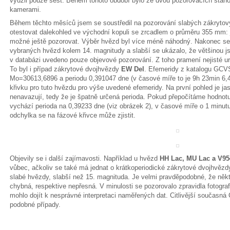
využil pouze šest. Během tohoto období bylo ze dvou pozorovacích stan
kamerami.
Během těchto měsíců jsem se soustředil na pozorování slabých zákryto
otestovat dalekohled ve východní kopuli se zrcadlem o průměru 355 mm: 
možné ještě pozorovat. Výběr hvězd byl více méně náhodný. Nakonec se
vybraných hvězd kolem 14. magnitudy a slabší se ukázalo, že většinou js
v databázi uvedeno pouze objevové pozorování. Z toho pramení nejisté u
To byl i případ zákrytové dvojhvězdy
EW Del
. Efemeridy z katalogu GCV
Mo=30613,6896 a periodu 0,391047 dne (v časové míře to je 9h 23min 6,4
křivku pro tuto hvězdu pro výše uvedené efemeridy. Na první pohled je j
nenavazují, tedy že je špatně určená perioda. Pokud přepočítáme hodnot
vychází perioda na 0,39233 dne (viz obrázek 2), v časové míře o 1 minut
odchylka se na fázové křivce může zjistit.
Objevily se i další zajímavosti. Například u hvězd
HH Lac, MU Lac a V9
vůbec, ačkoliv se také má jednat o krátkoperiodické zákrytové dvojhvězdy
slabé hvězdy, slabší než 15. magnituda. Je velmi pravděpodobné, že něk
chybná, respektive nepřesná. V minulosti se pozorovalo zpravidla fotogr
mohlo dojít k nesprávné interpretaci naměřených dat. Citlivější současná 
podobné případy.