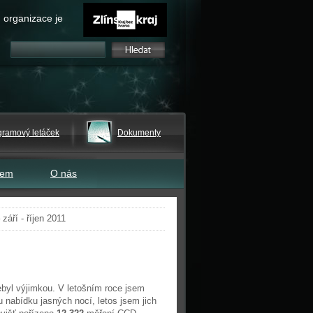
 organizace je
gramový letáček
Dokumenty
tem
O nás
áří - říjen 2011
nebyl výjimkou. V letošním roce jsem
 nabídku jasných nocí, letos jsem jich