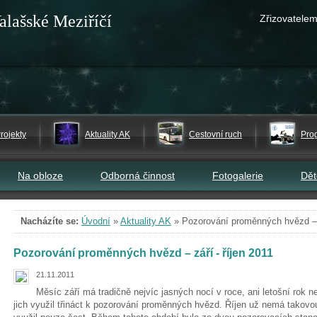
alašské Meziříčí
Zřizovatelem
rojekty
Aktuality AK
Cestovní ruch
Pro
Na obloze
Odborná činnost
Fotogalerie
Dě
Nacházíte se:
Úvodní
»
Aktuality AK
»
Pozorování proměnných hvězd – z
Pozorování proměnných hvězd – září - říjen 2011
21.11.2011
Měsíc září má tradičně nejvíc jasných nocí v roce, ani letošní rok 
jich využil třináct k pozorování proměnných hvězd. Říjen už nemá takovou