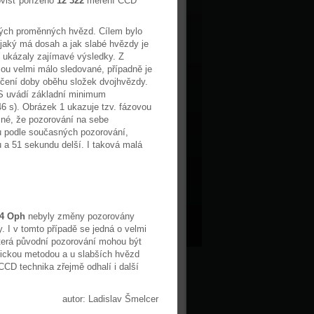
ovišť pořízeno
12 322
měření CCD
vých proměnných hvězd. Cílem bylo
jaký má dosah a jak slabé hvězdy je
 ukázaly zajímavé výsledky. Z
ou velmi málo sledované, případně je
rčení doby oběhu složek dvojhvězdy.
S uvádí základní minimum
6 s). Obrázek 1 ukazuje tzv. fázovou
asné, že pozorování na sebe
u podle současných pozorování,
u a 51 sekundu delší. I taková malá
54 Oph
nebyly změny pozorovány
. I v tomto případě se jedná o velmi
terá původní pozorování mohou být
afickou metodou a u slabších hvězd
CCD technika zřejmě odhalí i další
autor: Ladislav Šmelcer