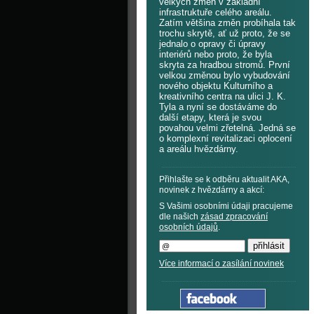
velkých změn v základní
infrastruktuře celého areálu.
Zatím většina změn probíhala tak
trochu skrytě, ať už proto, že se
jednalo o opravy či úpravy
interiérů nebo proto, že byla
skryta za hradbou stromů. První
velkou změnou bylo vybudování
nového objektu Kulturního a
kreativního centra na ulici J. K.
Tyla a nyní se dostáváme do
další etapy, která je svou
povahou velmi zřetelná. Jedná se
o komplexní revitalizaci oplocení
a areálu hvězdárny.
Přihlašte se k odběru aktualit AKA,
novinek z hvězdárny a akcí:
S Vašimi osobními údaji pracujeme
dle našich
zásad zpracování
osobních údajů
.
Více informací o zasílání novinek