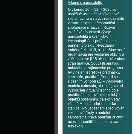
Víkend s nanosatelity
O víkendu 10. – 12. 7 2026 se
úspěšně uskutečnila Víkendová
škola návrhu a stavby nanosatelitů
v rámci projektu přeshraniční
spolupráce s názvem Rozvoj
vzdělávání v oblasti vývoje
nanosatelitů a kosmických
technologií. Akci pořádali oba
partneři projektu, Hvězdárna
Valašské Meziříčí, p. o. a Slovenská
organizácia pre vesmírné aktivity a
zúčastnilo se ji 15 účastníků z obou
stran hranice. Součástí opravdu
bohatého a zajímavého programu
byly nejen teoretické přednášky,
semináře, praktické činnosti se
složením Schoolsatů – výukového
modelu cubesatu, ale také jsme si
vyzkoušeli virtuální technologie i
praktická pozorování kosmických
objektů pozemními dalekohledy,
včetně Mezinárodní kosmické
stanice. Po úspěšném absolvování
víkendové školy a nedělní
samostatné práce obdrželi všichni
účastníci certifikát o absolvování
této školy.