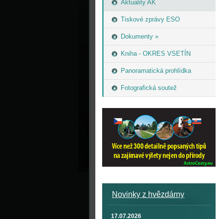
Aktuality AK
Tiskové zprávy ESO
Dokumenty »
Kniha - OKRES VSETÍN
Panoramatická prohlídka
Fotografická soutež
Novinky z hvězdárny
17.07.2026