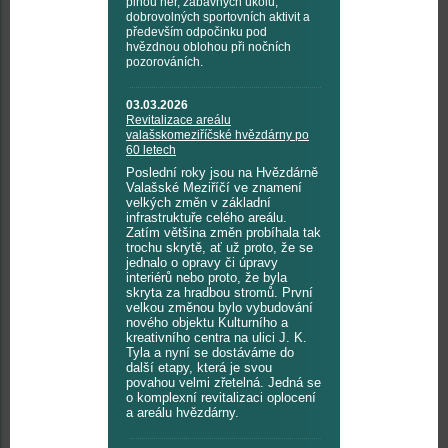
plnou her, zábavných úkolů,
dobrovolných sportovních aktivit a
především odpočinku pod
hvězdnou oblohou při nočních
pozorováních.
03.03.2026
Revitalizace areálu
valašskomeziříčské hvězdárny po
60 letech
Poslední roky jsou na Hvězdárně
Valašské Meziříčí ve znamení
velkých změn v základní
infrastruktuře celého areálu.
Zatím většina změn probíhala tak
trochu skrytě, ať už proto, že se
jednalo o opravy či úpravy
interiérů nebo proto, že byla
skryta za hradbou stromů. První
velkou změnou bylo vybudování
nového objektu Kulturního a
kreativního centra na ulici J. K.
Tyla a nyní se dostáváme do
další etapy, která je svou
povahou velmi zřetelná. Jedná se
o komplexní revitalizaci oplocení
a areálu hvězdárny.