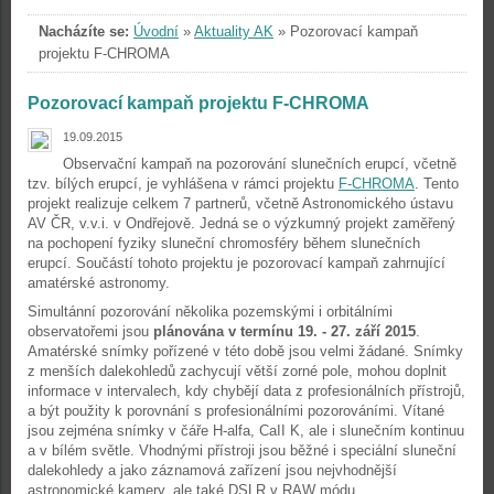
Nacházíte se:
Úvodní
»
Aktuality AK
»
Pozorovací kampaň
projektu F-CHROMA
Pozorovací kampaň projektu F-CHROMA
19.09.2015
Observační kampaň na pozorování slunečních erupcí, včetně
tzv. bílých erupcí, je vyhlášena v rámci projektu
F-CHROMA
. Tento
projekt realizuje celkem 7 partnerů, včetně Astronomického ústavu
AV ČR, v.v.i. v Ondřejově. Jedná se o výzkumný projekt zaměřený
na pochopení fyziky sluneční chromosféry během slunečních
erupcí. Součástí tohoto projektu je pozorovací kampaň zahrnující
amatérské astronomy.
Simultánní pozorování několika pozemskými i orbitálními
observatořemi jsou
plánována v termínu 19. - 27. září 2015
.
Amatérské snímky pořízené v této době jsou velmi žádané. Snímky
z menších dalekohledů zachycují větší zorné pole, mohou doplnit
informace v intervalech, kdy chybějí data z profesionálních přístrojů,
a být použity k porovnání s profesionálními pozorováními. Vítané
jsou zejména snímky v čáře H-alfa, CaII K, ale i slunečním kontinuu
a v bílém světle. Vhodnými přístroji jsou běžné i speciální sluneční
dalekohledy a jako záznamová zařízení jsou nejvhodnější
astronomické kamery, ale také DSLR v RAW módu.