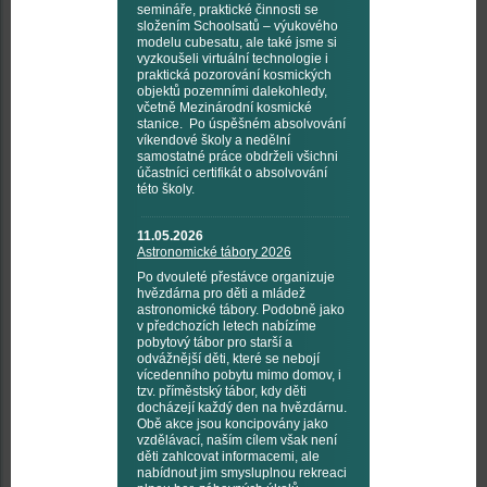
semináře, praktické činnosti se
složením Schoolsatů – výukového
modelu cubesatu, ale také jsme si
vyzkoušeli virtuální technologie i
praktická pozorování kosmických
objektů pozemními dalekohledy,
včetně Mezinárodní kosmické
stanice. Po úspěšném absolvování
víkendové školy a nedělní
samostatné práce obdrželi všichni
účastníci certifikát o absolvování
této školy.
11.05.2026
Astronomické tábory 2026
Po dvouleté přestávce organizuje
hvězdárna pro děti a mládež
astronomické tábory. Podobně jako
v předchozích letech nabízíme
pobytový tábor pro starší a
odvážnější děti, které se nebojí
vícedenního pobytu mimo domov, i
tzv. příměstský tábor, kdy děti
docházejí každý den na hvězdárnu.
Obě akce jsou koncipovány jako
vzdělávací, naším cílem však není
děti zahlcovat informacemi, ale
nabídnout jim smysluplnou rekreaci