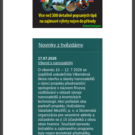
Novinky z hvězdárny
17.07.2026
Víkend s nanosatelity
O víkendu 10. – 12. 7 2026 se
úspěšně uskutečnila Víkendová
škola návrhu a stavby nanosatelitů
v rámci projektu přeshraniční
spolupráce s názvem Rozvoj
vzdělávání v oblasti vývoje
nanosatelitů a kosmických
technologií. Akci pořádali oba
partneři projektu, Hvězdárna
Valašské Meziříčí, p. o. a Slovenská
organizácia pre vesmírné aktivity a
zúčastnilo se ji 15 účastníků z obou
stran hranice. Součástí opravdu
bohatého a zajímavého programu
byly nejen teoretické přednášky,