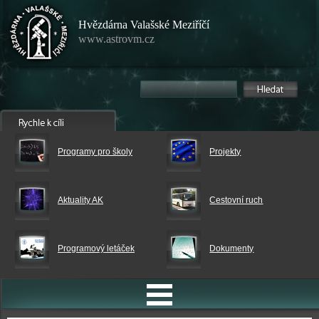
Hvězdárna Valašské Meziříčí
www.astrovm.cz
Programy pro školy
Projekty
Aktuality AK
Cestovní ruch
Programový letáček
Dokumenty