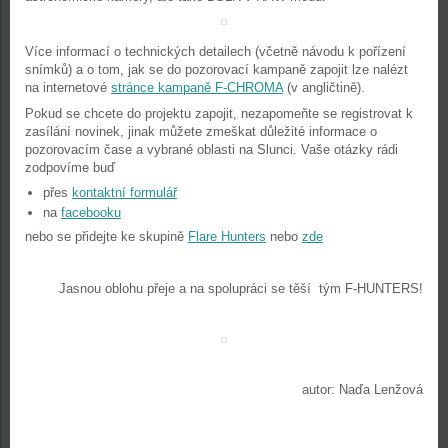
Více informací o technických detailech (včetně návodu k pořízení
snímků) a o tom, jak se do pozorovací kampaně zapojit lze nalézt
na internetové
stránce kampaně F-CHROMA
(v angličtině).
Pokud se chcete do projektu zapojit, nezapomeňte se registrovat k
zasílání novinek, jinak můžete zmeškat důležité informace o
pozorovacím čase a vybrané oblasti na Slunci. Vaše otázky rádi
zodpovíme buď
přes
kontaktní formulář
na
facebooku
nebo se přidejte ke skupině
Flare Hunters
nebo
zde
Jasnou oblohu přeje a na spolupráci se těší tým F-HUNTERS!
autor: Naďa Lenžová