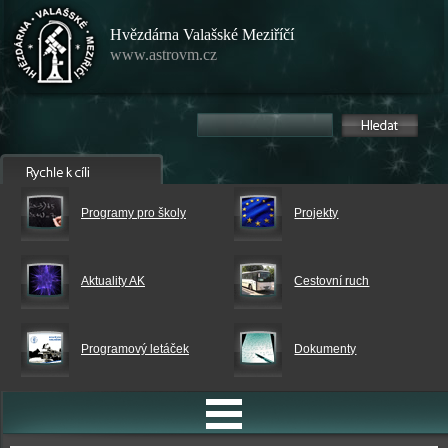
Hvězdárna Valašské Meziříčí
www.astrovm.cz
Programy pro školy
Projekty
Aktuality AK
Cestovní ruch
Programový letáček
Dokumenty