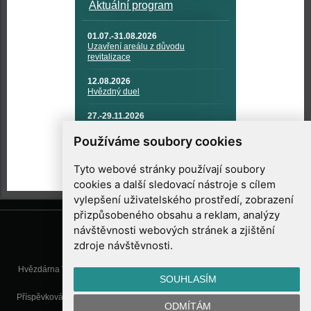
Aktuální program
01.07.-31.08.2026
Uzavření areálu z důvodu
revitalizace
12.08.2026
Hvězdný duel
27.-29.11.2026
KOSMONAUTIKA, RAKETOVÁ
TECHNIKA A KOSMICKÉ
Používáme soubory cookies
TECHNOLOGIE
Tyto webové stránky používají soubory
cookies a další sledovací nástroje s cílem
vylepšení uživatelského prostředí, zobrazení
přizpůsobeného obsahu a reklam, analýzy
návštěvnosti webových stránek a zjištění
zdroje návštěvnosti.
Hvězdárna Valašské Meziříčí, příspěvková organizace, Vsetínská 78, 757
SOUHLASÍM
01 Valašské Meziříčí
Příspěvková organizace Zlínského kraje. Telefon:
571 611 928
, Mobil:
777
ODMÍTÁM