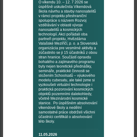
O víkendu 10. – 12. 7 2026 se
úspěšně uskutečnila Víkendová
škola návrhu a stavby nanosatelitů
v rámci projektu přeshraniční
spolupráce s názvem Rozvoj
vzdělávání v oblasti vývoje
nanosatelitů a kosmických
technologií. Akci pořádali oba
partneři projektu, Hvězdárna
Valašské Meziříčí, p. o. a Slovenská
organizácia pre vesmírné aktivity a
zúčastnilo se ji 15 účastníků z obou
stran hranice. Součástí opravdu
bohatého a zajímavého programu
byly nejen teoretické přednášky,
semináře, praktické činnosti se
složením Schoolsatů – výukového
modelu cubesatu, ale také jsme si
vyzkoušeli virtuální technologie i
praktická pozorování kosmických
objektů pozemními dalekohledy,
včetně Mezinárodní kosmické
stanice. Po úspěšném absolvování
víkendové školy a nedělní
samostatné práce obdrželi všichni
účastníci certifikát o absolvování
této školy.
11.05.2026