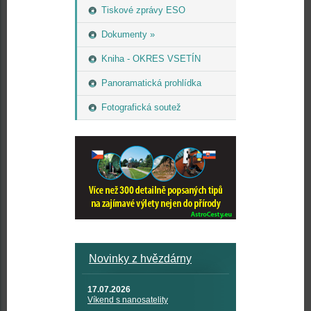
Tiskové zprávy ESO
Dokumenty »
Kniha - OKRES VSETÍN
Panoramatická prohlídka
Fotografická soutež
Novinky z hvězdárny
17.07.2026
Víkend s nanosatelity