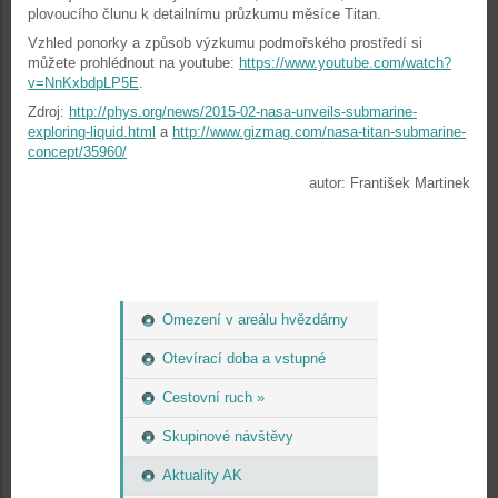
plovoucího člunu k detailnímu průzkumu měsíce Titan.
Vzhled ponorky a způsob výzkumu podmořského prostředí si
můžete prohlédnout na youtube:
https://www.youtube.com/watch?
v=NnKxbdpLP5E
.
Zdroj:
http://phys.org/news/2015-02-nasa-unveils-submarine-
exploring-liquid.html
a
http://www.gizmag.com/nasa-titan-submarine-
concept/35960/
autor: František Martinek
Omezení v areálu hvězdárny
Otevírací doba a vstupné
Cestovní ruch »
Skupinové návštěvy
Aktuality AK