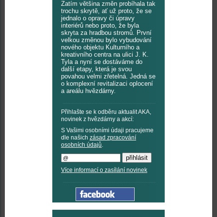
Zatím většina změn probíhala tak
trochu skrytě, ať už proto, že se
jednalo o opravy či úpravy
interiérů nebo proto, že byla
skryta za hradbou stromů. První
velkou změnou bylo vybudování
nového objektu Kulturního a
kreativního centra na ulici J. K.
Tyla a nyní se dostáváme do
další etapy, která je svou
povahou velmi zřetelná. Jedná se
o komplexní revitalizaci oplocení
a areálu hvězdárny.
Přihlašte se k odběru aktualit AKA,
novinek z hvězdárny a akcí:
S Vašimi osobními údaji pracujeme
dle našich
zásad zpracování
osobních údajů
.
Více informací o zasílání novinek