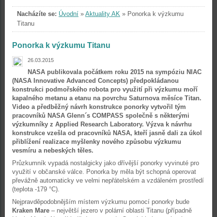
Nacházíte se:
Úvodní
»
Aktuality AK
»
Ponorka k výzkumu
Titanu
Ponorka k výzkumu Titanu
26.03.2015
NASA publikovala počátkem roku 2015 na sympóziu NIAC
(NASA Innovative Advanced Concepts) předpokládanou
konstrukci podmořského robota pro využití při výzkumu moří
kapalného metanu a etanu na povrchu Saturnova měsíce Titan.
Video a předběžný návrh konstrukce ponorky vytvořil tým
pracovníků NASA Glenn´s COMPASS společně s některými
výzkumníky z Applied Research Laboratory. Výzva k návrhu
konstrukce vzešla od pracovníků NASA, kteří jasně dali za úkol
přiblížení realizace myšlenky nového způsobu výzkumu
vesmíru a nebeských těles.
Průzkumník vypadá nostalgicky jako dřívější ponorky vyvinuté pro
využití v občanské válce. Ponorka by měla být schopná operovat
převážně automaticky ve velmi nepřátelském a vzdáleném prostředí
(teplota -179 °C).
Nejpravděpodobnějším místem výzkumu pomocí ponorky bude
Kraken Mare
– největší jezero v polární oblasti Titanu (případně