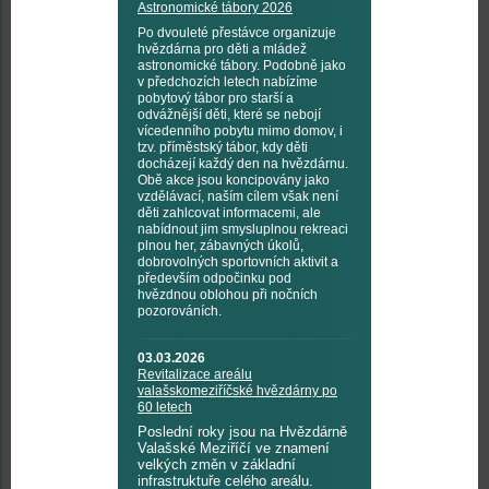
Astronomické tábory 2026
Po dvouleté přestávce organizuje
hvězdárna pro děti a mládež
astronomické tábory. Podobně jako
v předchozích letech nabízíme
pobytový tábor pro starší a
odvážnější děti, které se nebojí
vícedenního pobytu mimo domov, i
tzv. příměstský tábor, kdy děti
docházejí každý den na hvězdárnu.
Obě akce jsou koncipovány jako
vzdělávací, naším cílem však není
děti zahlcovat informacemi, ale
nabídnout jim smysluplnou rekreaci
plnou her, zábavných úkolů,
dobrovolných sportovních aktivit a
především odpočinku pod
hvězdnou oblohou při nočních
pozorováních.
03.03.2026
Revitalizace areálu
valašskomeziříčské hvězdárny po
60 letech
Poslední roky jsou na Hvězdárně
Valašské Meziříčí ve znamení
velkých změn v základní
infrastruktuře celého areálu.