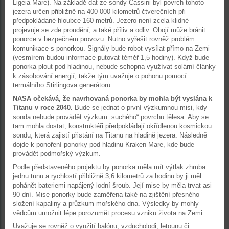
Ligeia Mare). Na základě dat ze sondy Cassini byl povrch tohoto
jezera určen přibližně na 400 000 kilometrů čtverečních při
předpokládané hloubce 160 metrů. Jezero není zcela klidné –
projevuje se zde proudění, a také příliv a odliv. Obojí může bránit
ponorce v bezpečném provozu. Nutno vyřešit rovněž problém
komunikace s ponorkou. Signály bude robot vysílat přímo na Zemi
(vesmírem budou informace putovat téměř 1,5 hodiny). Když bude
ponorka plout pod hladinou, nebude schopna využívat solární články
k zásobování energií, takže tým uvažuje o pohonu pomocí
termálního Stirlingova generátoru.
NASA očekává, že navrhovaná ponorka by mohla být vyslána k
Titanu v roce 2040.
Bude se jednat o první výzkumnou misi, kdy
sonda nebude provádět výzkum „suchého“ povrchu tělesa. Aby se
tam mohla dostat, konstruktéři předpokládají okřídlenou kosmickou
sondu, která zajistí přistání na Titanu na hladině jezera. Následně
dojde k ponoření ponorky pod hladinu Kraken Mare, kde bude
provádět podmořský výzkum.
Podle představeného projektu by ponorka měla mít výtlak zhruba
jednu tunu a rychlostí přibližně 3,6 kilometrů za hodinu by ji měl
pohánět bateriemi napájený lodní šroub. Její mise by měla trvat asi
90 dní. Mise ponorky bude zaměřena také na zjištění přesného
složení kapaliny a průzkum mořského dna. Výsledky by mohly
vědcům umožnit lépe porozumět procesu vzniku života na Zemi.
Uvažuje se rovněž o využití balónu, vzducholodi, letounu či