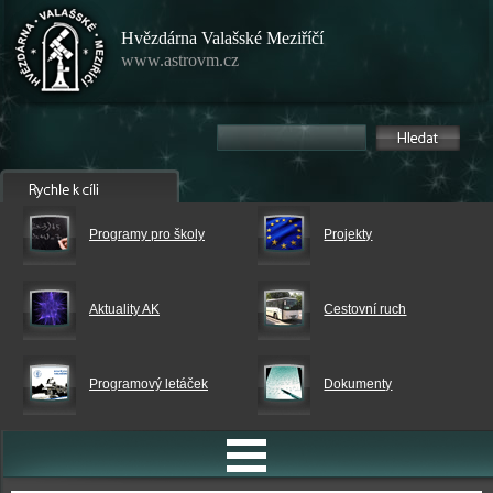
Hvězdárna Valašské Meziříčí
www.astrovm.cz
Programy pro školy
Projekty
Aktuality AK
Cestovní ruch
Programový letáček
Dokumenty