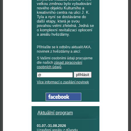
velkou změnou bylo vybudování
nového objektu Kulturního a
kreativního centra na ulici J. K.
Tyla a nyní se dostáváme do
další etapy, která je svou
povahou velmi zřetelná. Jedná se
o komplexní revitalizaci oplocení
a areálu hvězdárny.
Přihlašte se k odběru aktualit AKA,
novinek z hvězdárny a akcí:
S Vašimi osobními údaji pracujeme
dle našich
zásad zpracování
osobních údajů
.
Více informací o zasílání novinek
Aktuální program
01.07.-31.08.2026
Uzavření areálu z důvodu