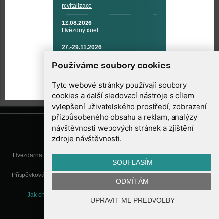
revitalizace
12.08.2026
Hvězdný duel
27.-29.11.2026
KOSMONAUTIKA, RAKETOVÁ
TECHNIKA A KOSMICKÉ
Používáme soubory cookies
TECHNOLOGIE
Tyto webové stránky používají soubory
cookies a další sledovací nástroje s cílem
vylepšení uživatelského prostředí, zobrazení
přizpůsobeného obsahu a reklam, analýzy
návštěvnosti webových stránek a zjištění
zdroje návštěvnosti.
Hvězdárna Valašské Meziříčí, příspěvková organizace, Vsetínská 78, 757
SOUHLASÍM
01 Valašské Meziříčí
Příspěvková organizace Zlínského kraje. Telefon:
571 611 928
, Mobil:
777
ODMÍTÁM
277 134
, E-mail:
info@astrovm.cz
Jak chráníme Vaše osobní údaje
|
Nastavení cookies
| Vyrobil:
UPRAVIT MÉ PŘEDVOLBY
WebConsult.cz