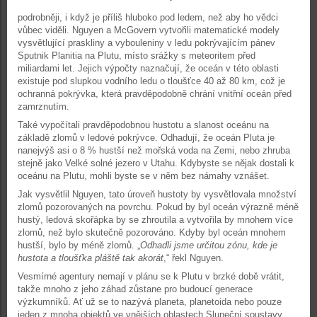
podrobněji, i když je příliš hluboko pod ledem, než aby ho vědci
vůbec viděli. Nguyen a McGovern vytvořili matematické modely
vysvětlující praskliny a vybouleniny v ledu pokrývajícím pánev
Sputnik Planitia na Plutu, místo srážky s meteoritem před
miliardami let. Jejich výpočty naznačují, že oceán v této oblasti
existuje pod slupkou vodního ledu o tloušťce 40 až 80 km, což je
ochranná pokrývka, která pravděpodobně chrání vnitřní oceán před
zamrznutím.
Také vypočítali pravděpodobnou hustotu a slanost oceánu na
základě zlomů v ledové pokrývce. Odhadují, že oceán Pluta je
nanejvýš asi o 8 % hustší než mořská voda na Zemi, nebo zhruba
stejně jako Velké solné jezero v Utahu. Kdybyste se nějak dostali k
oceánu na Plutu, mohli byste se v něm bez námahy vznášet.
Jak vysvětlil Nguyen, tato úroveň hustoty by vysvětlovala množství
zlomů pozorovaných na povrchu. Pokud by byl oceán výrazně méně
hustý, ledová skořápka by se zhroutila a vytvořila by mnohem více
zlomů, než bylo skutečně pozorováno. Kdyby byl oceán mnohem
hustší, bylo by méně zlomů. „
Odhadli jsme určitou zónu, kde je
hustota a tloušťka pláště tak akorát
,“ řekl Nguyen.
Vesmírné agentury nemají v plánu se k Plutu v brzké době vrátit,
takže mnoho z jeho záhad zůstane pro budoucí generace
výzkumníků. Ať už se to nazývá planeta, planetoida nebo pouze
jeden z mnoha objektů ve vnějších oblastech Sluneční soustavy,