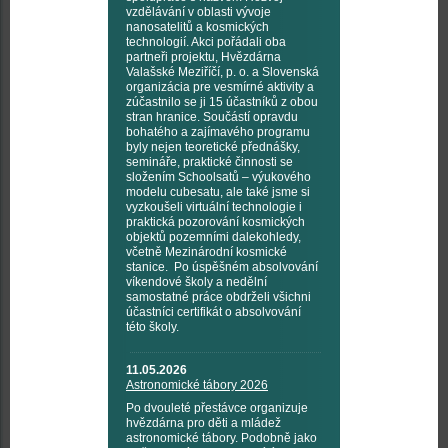
vzdělávání v oblasti vývoje
nanosatelitů a kosmických
technologií. Akci pořádali oba
partneři projektu, Hvězdárna
Valašské Meziříčí, p. o. a Slovenská
organizácia pre vesmírné aktivity a
zúčastnilo se ji 15 účastníků z obou
stran hranice. Součástí opravdu
bohatého a zajímavého programu
byly nejen teoretické přednášky,
semináře, praktické činnosti se
složením Schoolsatů – výukového
modelu cubesatu, ale také jsme si
vyzkoušeli virtuální technologie i
praktická pozorování kosmických
objektů pozemními dalekohledy,
včetně Mezinárodní kosmické
stanice. Po úspěšném absolvování
víkendové školy a nedělní
samostatné práce obdrželi všichni
účastníci certifikát o absolvování
této školy.
11.05.2026
Astronomické tábory 2026
Po dvouleté přestávce organizuje
hvězdárna pro děti a mládež
astronomické tábory. Podobně jako