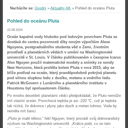
Nacházíte se:
Úvodní
»
Aktuality AK
»
Pohled do oceánu Pluta
Pohled do oceánu Pluta
22.08.2024
Oceán kapalné vody hluboko pod ledovým povrchem Pluta se
dostává do centra pozornosti díky novým výpočtům Alexe
Nguyena, postgraduálního studenta věd o Zemi, životním
prostředí a planetárních vědách v umění na Washingtonské
univerzitě v St. Louis. V článku publikovaném v časopise Icarus
Alex Nguyen použil matematické modely a snímky ze sondy
New Horizons, která prolétla kolem Pluta v roce 2015, aby se
blíže podíval na oceán, který pravděpodobně pokrývá planetu
pod silnou slupkou ledu z dusíku, metanu a vodního ledu.
Patrick McGovern z Lunárního a planetárního institutu v
Houstonu byl spoluautorem článku.
Po mnoho desetiletí planetární vědci předpokládali, že Pluto nemůže
mít vlastní oceán. Povrchová teplota je asi -220 °C, což je teplota
tak nízká, že dokonce i plyny jako dusík a metan tuhnou. Voda by
neměla mít šanci.
„
Pluto je malé těleso
,“ řekl Nguyen, který provádí svůj doktorandský
výzkum na Washingtonské univerzitě. „
Krátce poté, co se tato