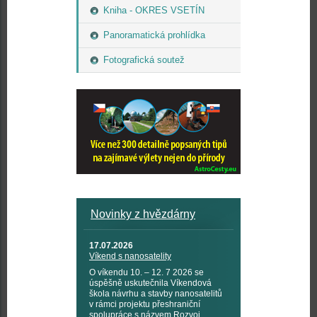
Kniha - OKRES VSETÍN
Panoramatická prohlídka
Fotografická soutež
Novinky z hvězdárny
17.07.2026
Víkend s nanosatelity
O víkendu 10. – 12. 7 2026 se
úspěšně uskutečnila Víkendová
škola návrhu a stavby nanosatelitů
v rámci projektu přeshraniční
spolupráce s názvem Rozvoj