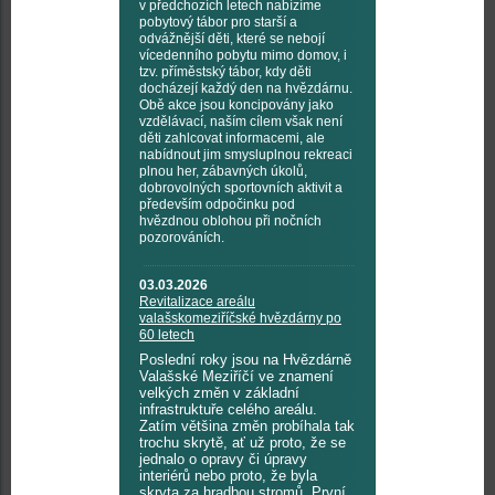
v předchozích letech nabízíme
pobytový tábor pro starší a
odvážnější děti, které se nebojí
vícedenního pobytu mimo domov, i
tzv. příměstský tábor, kdy děti
docházejí každý den na hvězdárnu.
Obě akce jsou koncipovány jako
vzdělávací, naším cílem však není
děti zahlcovat informacemi, ale
nabídnout jim smysluplnou rekreaci
plnou her, zábavných úkolů,
dobrovolných sportovních aktivit a
především odpočinku pod
hvězdnou oblohou při nočních
pozorováních.
03.03.2026
Revitalizace areálu
valašskomeziříčské hvězdárny po
60 letech
Poslední roky jsou na Hvězdárně
Valašské Meziříčí ve znamení
velkých změn v základní
infrastruktuře celého areálu.
Zatím většina změn probíhala tak
trochu skrytě, ať už proto, že se
jednalo o opravy či úpravy
interiérů nebo proto, že byla
skryta za hradbou stromů. První