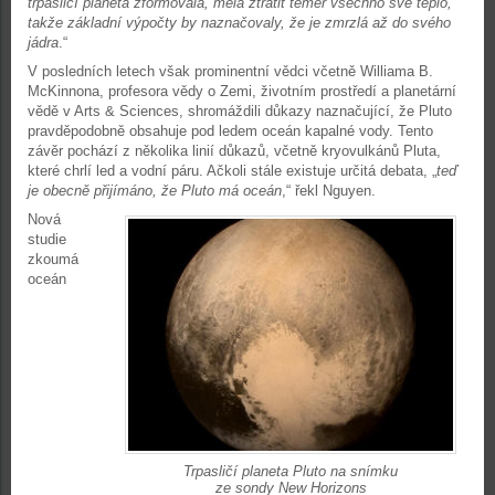
trpasličí planeta zformovala, měla ztratit téměř všechno své teplo,
takže základní výpočty by naznačovaly, že je zmrzlá až do svého
jádra
.“
V posledních letech však prominentní vědci včetně Williama B.
McKinnona, profesora vědy o Zemi, životním prostředí a planetární
vědě v Arts & Sciences, shromáždili důkazy naznačující, že Pluto
pravděpodobně obsahuje pod ledem oceán kapalné vody. Tento
závěr pochází z několika linií důkazů, včetně kryovulkánů Pluta,
které chrlí led a vodní páru. Ačkoli stále existuje určitá debata, „
teď
je obecně přijímáno, že Pluto má oceán
,“ řekl Nguyen.
Nová
studie
zkoumá
oceán
Trpasličí planeta Pluto na snímku
ze sondy New Horizons