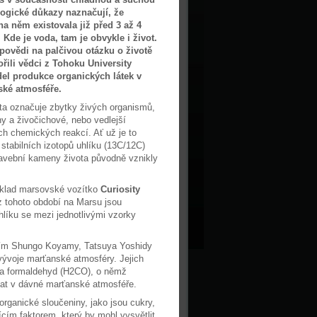
logické důkazy naznačují, že
a něm existovala již před 3 až 4
. Kde je voda, tam je obvykle i život.
povědi na palčivou otázku o životě
řili vědci z Tohoku University
l produkce organických látek v
ké atmosféře.
a označuje zbytky živých organismů,
iny a živočichové, nebo vedlejší
ch chemických reakcí. Ať už je to
 stabilních izotopů uhlíku (13C/12C)
tavební kameny života původně vznikly
íklad marsovské vozítko
Curiosity
z tohoto období na Marsu jsou
hlíku se mezi jednotlivými vzorky
ením Shungo Koyamy, Tatsuya Yoshidy
vývoje marťanské atmosféry. Jejich
 na formaldehyd (H2CO), o němž
ikat v dávné marťanské atmosféře.
rganické sloučeniny, jako jsou cukry,
ícím faktorem, který by mohl vysvětlit