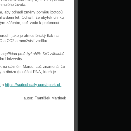
inulého života.
m, aby odhadl změny poměru izotopů
iardami let. Odhalil, že úbytek uhlíku
vým zářením, což vede k preferenci
orech, jako je atmosférický tlak na
CO a CO2 a množství vodíku
, například proč byl uhlík 13C záhadně
u University.
átek na dávném Marsu, což znamená, že
ry a ribóza (součást RNA, která je
l
a
https://scitechdaily.com/spark-of-
autor: František Martinek