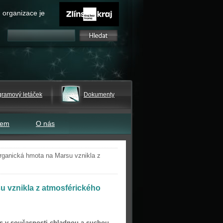
 organizace je
gramový letáček
Dokumenty
tem
O nás
rganická hmota na Marsu vznikla z
 vznikla z atmosférického
rs v současnosti chladnou a suchou