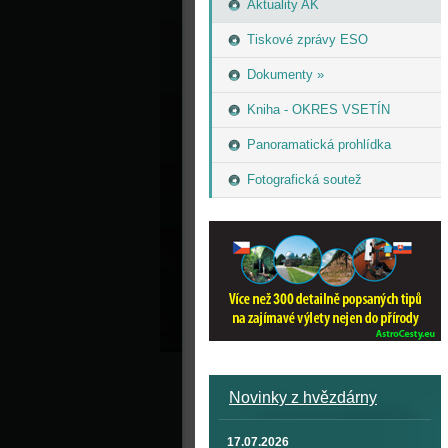
Aktuality AK
Tiskové zprávy ESO
Dokumenty »
Kniha - OKRES VSETÍN
Panoramatická prohlídka
Fotografická soutež
Novinky z hvězdárny
17.07.2026