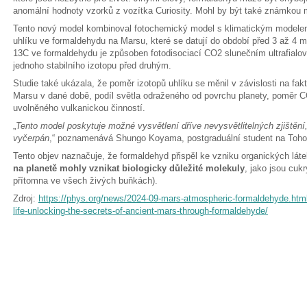
anomální hodnoty vzorků z vozítka Curiosity. Mohl by být také známkou m
Tento nový model kombinoval fotochemický model s klimatickým modele
uhlíku ve formaldehydu na Marsu, které se datují do období před 3 až 4 mil
13C ve formaldehydu je způsoben fotodisociací CO2 slunečním ultrafialo
jednoho stabilního izotopu před druhým.
Studie také ukázala, že poměr izotopů uhlíku se měnil v závislosti na fakt
Marsu v dané době, podíl světla odraženého od povrchu planety, poměr 
uvolněného vulkanickou činností.
„
Tento model poskytuje možné vysvětlení dříve nevysvětlitelných zjištění
vyčerpán
,“ poznamenává Shungo Koyama, postgraduální student na Tohok
Tento objev naznačuje, že formaldehyd přispěl ke vzniku organických l
na planetě mohly vznikat biologicky důležité molekuly
, jako jsou cuk
přítomna ve všech živých buňkách).
Zdroj:
https://phys.org/news/2024-09-mars-atmospheric-formaldehyde.htm
life-unlocking-the-secrets-of-ancient-mars-through-formaldehyde/