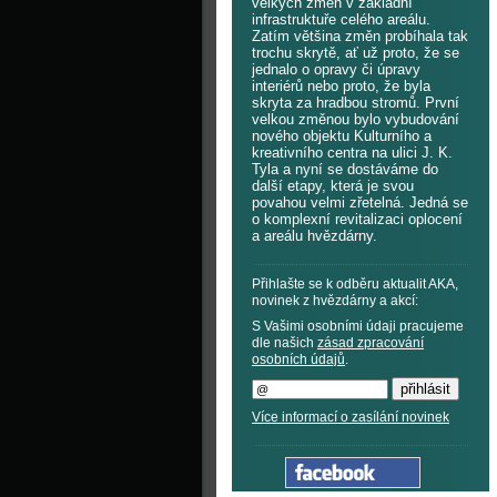
velkých změn v základní
infrastruktuře celého areálu.
Zatím většina změn probíhala tak
trochu skrytě, ať už proto, že se
jednalo o opravy či úpravy
interiérů nebo proto, že byla
skryta za hradbou stromů. První
velkou změnou bylo vybudování
nového objektu Kulturního a
kreativního centra na ulici J. K.
Tyla a nyní se dostáváme do
další etapy, která je svou
povahou velmi zřetelná. Jedná se
o komplexní revitalizaci oplocení
a areálu hvězdárny.
Přihlašte se k odběru aktualit AKA,
novinek z hvězdárny a akcí:
S Vašimi osobními údaji pracujeme
dle našich
zásad zpracování
osobních údajů
.
Více informací o zasílání novinek