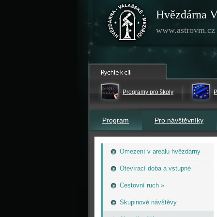
Hvězdárna V
www.astrovm.cz
Programy pro školy
P
Program
Pro návštěvníky
Omezení v areálu hvězdárny
Otevírací doba a vstupné
Cestovní ruch »
Skupinové návštěvy