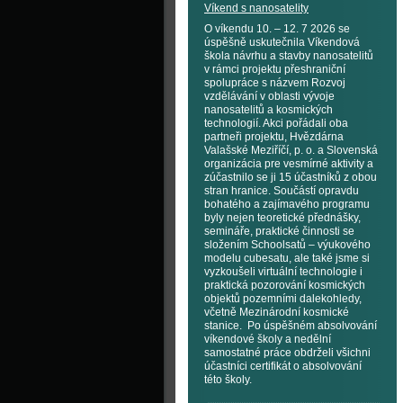
Víkend s nanosatelity
O víkendu 10. – 12. 7 2026 se
úspěšně uskutečnila Víkendová
škola návrhu a stavby nanosatelitů
v rámci projektu přeshraniční
spolupráce s názvem Rozvoj
vzdělávání v oblasti vývoje
nanosatelitů a kosmických
technologií. Akci pořádali oba
partneři projektu, Hvězdárna
Valašské Meziříčí, p. o. a Slovenská
organizácia pre vesmírné aktivity a
zúčastnilo se ji 15 účastníků z obou
stran hranice. Součástí opravdu
bohatého a zajímavého programu
byly nejen teoretické přednášky,
semináře, praktické činnosti se
složením Schoolsatů – výukového
modelu cubesatu, ale také jsme si
vyzkoušeli virtuální technologie i
praktická pozorování kosmických
objektů pozemními dalekohledy,
včetně Mezinárodní kosmické
stanice. Po úspěšném absolvování
víkendové školy a nedělní
samostatné práce obdrželi všichni
účastníci certifikát o absolvování
této školy.