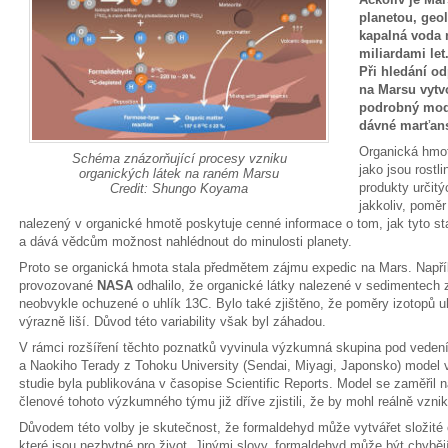
planetou, geo
kapalná voda n
miliardami let
Při hledání od
na Marsu vytvo
podrobný mode
dávné marťans
Organická hmot
Schéma znázorňující procesy vzniku
jako jsou rostl
organických látek na raném Marsu
produkty určitý
Credit: Shungo Koyama
jakkoliv, poměr
nalezený v organické hmotě poskytuje cenné informace o tom, jak tyto s
a dává vědcům možnost nahlédnout do minulosti planety.
Proto se organická hmota stala předmětem zájmu expedic na Mars. Např
provozované
NASA
odhalilo, že organické látky nalezené v sedimentech 
neobvykle ochuzené o uhlík 13C. Bylo také zjištěno, že poměry izotopů u
výrazně liší. Důvod této variability však byl záhadou.
V rámci rozšíření těchto poznatků vyvinula výzkumná skupina pod ved
a Naokiho Terady z Tohoku University (Sendai, Miyagi, Japonsko) model 
studie byla publikována v časopise Scientific Reports. Model se zaměřil
členové tohoto výzkumného týmu již dříve zjistili, že by mohl reálně vzn
Důvodem této volby je skutečnost, že formaldehyd může vytvářet složité o
které jsou nezbytné pro život. Jinými slovy, formaldehyd může být chyběj