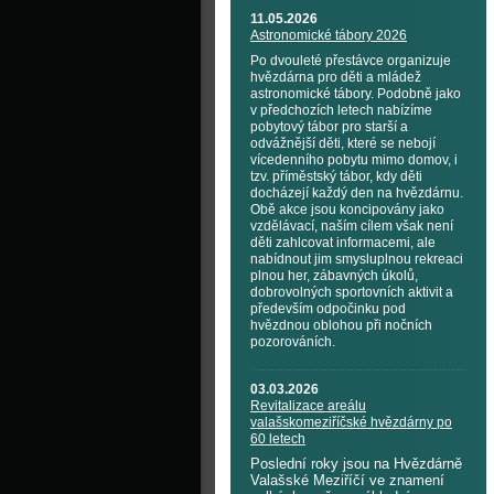
11.05.2026
Astronomické tábory 2026
Po dvouleté přestávce organizuje
hvězdárna pro děti a mládež
astronomické tábory. Podobně jako
v předchozích letech nabízíme
pobytový tábor pro starší a
odvážnější děti, které se nebojí
vícedenního pobytu mimo domov, i
tzv. příměstský tábor, kdy děti
docházejí každý den na hvězdárnu.
Obě akce jsou koncipovány jako
vzdělávací, naším cílem však není
děti zahlcovat informacemi, ale
nabídnout jim smysluplnou rekreaci
plnou her, zábavných úkolů,
dobrovolných sportovních aktivit a
především odpočinku pod
hvězdnou oblohou při nočních
pozorováních.
03.03.2026
Revitalizace areálu
valašskomeziříčské hvězdárny po
60 letech
Poslední roky jsou na Hvězdárně
Valašské Meziříčí ve znamení