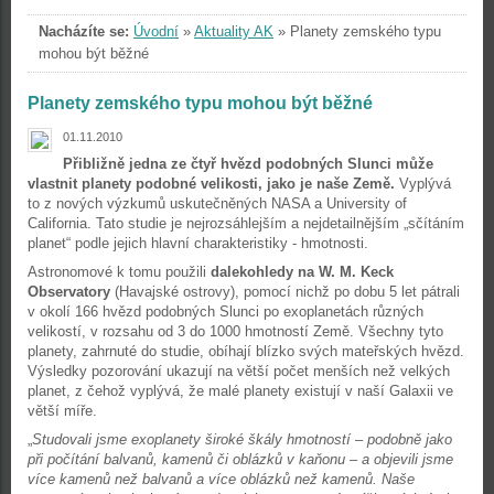
Nacházíte se:
Úvodní
»
Aktuality AK
»
Planety zemského typu
mohou být běžné
Planety zemského typu mohou být běžné
01.11.2010
Přibližně jedna ze čtyř hvězd podobných Slunci může
vlastnit planety podobné velikosti, jako je naše Země.
Vyplývá
to z nových výzkumů uskutečněných NASA a University of
California. Tato studie je nejrozsáhlejším a nejdetailnějším „sčítáním
planet“ podle jejich hlavní charakteristiky - hmotnosti.
Astronomové k tomu použili
dalekohledy na W. M. Keck
Observatory
(Havajské ostrovy), pomocí nichž po dobu 5 let pátrali
v okolí 166 hvězd podobných Slunci po exoplanetách různých
velikostí, v rozsahu od 3 do 1000 hmotností Země. Všechny tyto
planety, zahrnuté do studie, obíhají blízko svých mateřských hvězd.
Výsledky pozorování ukazují na větší počet menších než velkých
planet, z čehož vyplývá, že malé planety existují v naší Galaxii ve
větší míře.
„
Studovali jsme exoplanety široké škály hmotností – podobně jako
při počítání balvanů, kamenů či oblázků v kaňonu – a objevili jsme
více kamenů než balvanů a více oblázků než kamenů. Naše