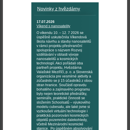
Novinky z hvězdárny
17.07.2026
Víkend s nanosatelity
O víkendu 10. – 12. 7 2026 se
úspěšně uskutečnila Víkendová
škola návrhu a stavby nanosatelitů
v rámci projektu přeshraniční
spolupráce s názvem Rozvoj
vzdělávání v oblasti vývoje
nanosatelitů a kosmických
technologií. Akci pořádali oba
partneři projektu, Hvězdárna
Valašské Meziříčí, p. o. a Slovenská
organizácia pre vesmírné aktivity a
zúčastnilo se ji 15 účastníků z obou
stran hranice. Součástí opravdu
bohatého a zajímavého programu
byly nejen teoretické přednášky,
semináře, praktické činnosti se
složením Schoolsatů – výukového
modelu cubesatu, ale také jsme si
vyzkoušeli virtuální technologie i
praktická pozorování kosmických
objektů pozemními dalekohledy,
včetně Mezinárodní kosmické
stanice. Po úspěšném absolvování