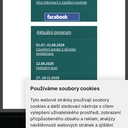
Více informací o zasílání novinek
Aktuální program
01.07.-31.08.2026
Uzavření areálu z důvodu
revitalizace
12.08.2026
Hvězdný duel
27.-29.11.2026
KOSMONAUTIKA, RAKETOVÁ
TECHNIKA A KOSMICKÉ
Používáme soubory cookies
TECHNOLOGIE
Tyto webové stránky používají soubory
cookies a další sledovací nástroje s cílem
vylepšení uživatelského prostředí, zobrazení
přizpůsobeného obsahu a reklam, analýzy
návštěvnosti webových stránek a zjištění