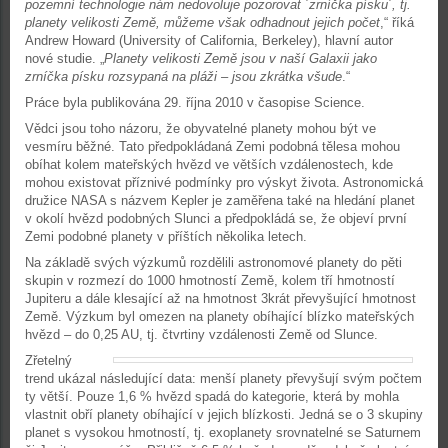
pozemní technologie nám nedovoluje pozorovat ´zrníčka písku´, tj.
planety velikosti Země, můžeme však odhadnout jejich počet
,“ říká
Andrew Howard (University of California, Berkeley), hlavní autor
nové studie. „
Planety velikosti Země jsou v naší Galaxii jako
zrníčka písku rozsypaná na pláži – jsou zkrátka všude
.“
Práce byla publikována 29. října 2010 v časopise Science.
Vědci jsou toho názoru, že obyvatelné planety mohou být ve
vesmíru běžné. Tato předpokládaná Zemi podobná tělesa mohou
obíhat kolem mateřských hvězd ve větších vzdálenostech, kde
mohou existovat příznivé podmínky pro výskyt života. Astronomická
družice NASA s názvem Kepler je zaměřena také na hledání planet
v okolí hvězd podobných Slunci a předpokládá se, že objeví první
Zemi podobné planety v příštích několika letech.
Na základě svých výzkumů rozdělili astronomové planety do pěti
skupin v rozmezí do 1000 hmotností Země, kolem tří hmotností
Jupiteru a dále klesající až na hmotnost 3krát převyšující hmotnost
Země. Výzkum byl omezen na planety obíhající blízko mateřských
hvězd – do 0,25 AU, tj. čtvrtiny vzdálenosti Země od Slunce.
Zřetelný
trend ukázal následující data: menší planety převyšují svým počtem
ty větší. Pouze 1,6 % hvězd spadá do kategorie, která by mohla
vlastnit obří planety obíhající v jejich blízkosti. Jedná se o 3 skupiny
planet s vysokou hmotností, tj. exoplanety srovnatelné se Saturnem