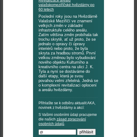
Revitalizace areálu
valašskomeziříčské hvězdárny po
60 letech
Poslední roky jsou na Hvězdárně
Valašské Meziříčí ve znamení
velkých změn v základní
infrastruktuře celého areálu.
Zatím většina změn probíhala tak
trochu skrytě, ať už proto, že se
jednalo o opravy či úpravy
interiérů nebo proto, že byla
skryta za hradbou stromů. První
velkou změnou bylo vybudování
nového objektu Kulturního a
kreativního centra na ulici J. K.
Tyla a nyní se dostáváme do
další etapy, která je svou
povahou velmi zřetelná. Jedná se
o komplexní revitalizaci oplocení
a areálu hvězdárny.
Přihlašte se k odběru aktualit AKA,
novinek z hvězdárny a akcí:
S Vašimi osobními údaji pracujeme
dle našich
zásad zpracování
osobních údajů
.