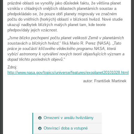
prázdné oblasti se vynořily jako důsledek faktu, že většina planet
vznikla v chladných vnějších oblastech planetárních soustav a
předpokládalo se, že pouze obří planety migrovaly ve značném
počtu do vnitřních (horkých) oblastí v blízkosti hvězd. Nové studie
ukazují nadbytek blízkých malých planet tam, kde teorie
předpovídaly jejich vzácnost.
„
Jsme blízko pochopení počtu planet velikosti Země v planetárních
soustavách u blízkých hvězd
,“ říká Mario R. Perez (NASA). „
Tato
práce je součástí klíčového vědeckého programu NASA, která
vybízí astronomy k vytváření nových teorií objasňujících význam a
dopad těchto posledních objevů
.“
Zdroj:
http://www.nasa.gov/topics/universe/features/exoplanet20101028.html
autor: František Martinek
Omezení v areálu hvězdárny
Otevírací doba a vstupné