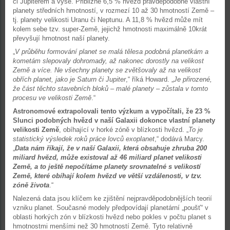
či Jupiterem a výše. Přibližně 6,5 % hvězd pravděpodobně vlastní
planety středních hmotností, v rozmezí 10 až 30 hmotností Země –
tj. planety velikosti Uranu či Neptunu. A 11,8 % hvězd může mít
kolem sebe tzv. super-Země, jejichž hmotnosti maximálně 10krát
převyšují hmotnost naší planety.
„
V průběhu formování planet se malá tělesa podobná planetkám a
kometám slepovaly dohromady, až nakonec dorostly na velikost
Země a více. Ne všechny planety se zvětšovaly až na velikost
obřích planet, jako je Saturn či Jupiter
,“ říká Howard. „
Je přirozené,
že část těchto stavebních bloků – malé planety – zůstala v tomto
procesu ve velikosti Země
.“
Astronomové extrapolovali tento výzkum a vypočítali, že 23 %
Slunci podobných hvězd v naší Galaxii dokonce vlastní planety
velikosti Země
, obíhající v horké zóně v blízkosti hvězd. „
To je
statistický výsledek roků práce lovců exoplanet
,“ dodává Marcy.
„
Data nám říkají, že v naší Galaxii, která obsahuje zhruba 200
miliard hvězd, může existoval až 46 miliard planet velikosti
Země, a to ještě nepočítáme planety srovnatelné s velikostí
Země, které obíhají kolem hvězd ve větší vzdálenosti, v tzv.
zóně života
.“
Nalezená data jsou klíčem ke zjištění nejpravděpodobnějších teorií
vzniku planet. Současné modely předpovídají planetární „poušť“ v
oblasti horkých zón v blízkosti hvězd nebo pokles v počtu planet s
hmotnostmi menšími než 30 hmotností Země. Tyto relativně