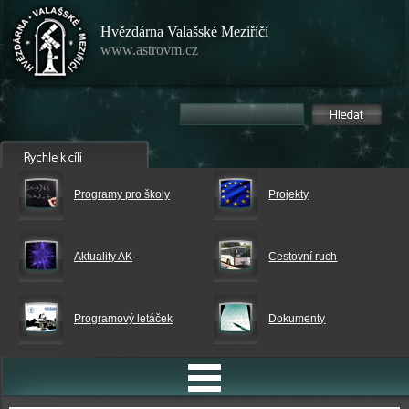
Hvězdárna Valašské Meziříčí
www.astrovm.cz
Programy pro školy
Projekty
Aktuality AK
Cestovní ruch
Programový letáček
Dokumenty