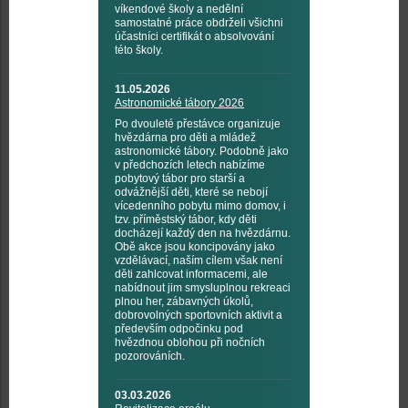
víkendové školy a nedělní
samostatné práce obdrželi všichni
účastníci certifikát o absolvování
této školy.
11.05.2026
Astronomické tábory 2026
Po dvouleté přestávce organizuje
hvězdárna pro děti a mládež
astronomické tábory. Podobně jako
v předchozích letech nabízíme
pobytový tábor pro starší a
odvážnější děti, které se nebojí
vícedenního pobytu mimo domov, i
tzv. příměstský tábor, kdy děti
docházejí každý den na hvězdárnu.
Obě akce jsou koncipovány jako
vzdělávací, naším cílem však není
děti zahlcovat informacemi, ale
nabídnout jim smysluplnou rekreaci
plnou her, zábavných úkolů,
dobrovolných sportovních aktivit a
především odpočinku pod
hvězdnou oblohou při nočních
pozorováních.
03.03.2026