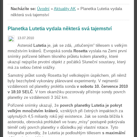
Nacházíte se:
Úvodní
»
Aktuality AK
»
Planetka Lutetia vydala
některá svá tajemství
Planetka Lutetia vydala některá svá tajemství
13.07.2010
Asteroid
Lutetia
je, jak se zdá, „otlučeným“ tělesem s velkým
množstvím kráterů. Evropská sonda
Rosetta
vyslala na Zemi první
snímky pořízené během těsného průletu kolem planetky, které
ukazují nejspíše prvotní objekt z počátků Sluneční soustavy, který
má za sebou četné srážky.
Samotný průlet sondy Rosetta byl velkolepým úspěchem, při němž
byly bezchybně vykonány plánované experimenty. V nejmenší
vzdálenosti od planetky prolétla sonda
v sobotu 10. července 2010
v 18:10 SELČ
. V tom okamžiku pozorovaly přístroje sondy povrch
planetky ze vzdálenosti 3 162 km.
Pořízené snímky ukazují, že
povrch planetky Lutetia je pokryt
velkým množstvím kráterů
, vzniklých při četných impaktech za
uplynulých 4,5 miliardy roků její existence. Jak se sonda blížila k
asteroidu, obrovská prohlubeň ve tvaru „mísy“ postupně pokrývala
téměř celý povrch planetky v důsledku její vlastní rotace. Tyto
fotografie potvrdily, že Lutetia je podlouhlým tělesem
s maximální