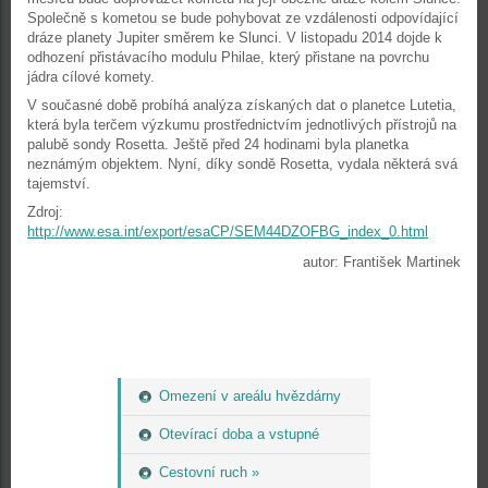
Společně s kometou se bude pohybovat ze vzdálenosti odpovídající
dráze planety Jupiter směrem ke Slunci. V listopadu 2014 dojde k
odhození přistávacího modulu Philae, který přistane na povrchu
jádra cílové komety.
V současné době probíhá analýza získaných dat o planetce Lutetia,
která byla terčem výzkumu prostřednictvím jednotlivých přístrojů na
palubě sondy Rosetta. Ještě před 24 hodinami byla planetka
neznámým objektem. Nyní, díky sondě Rosetta, vydala některá svá
tajemství.
Zdroj:
http://www.esa.int/export/esaCP/SEM44DZOFBG_index_0.html
autor: František Martinek
Omezení v areálu hvězdárny
Otevírací doba a vstupné
Cestovní ruch »