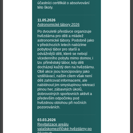
účastníci certifikát o absolvování
této školy.
11.05.2026
Astronomické tábory 2026
Po dvouleté přestávce organizuje
hvězdárna pro děti a mládež
astronomické tábory. Podobně jako
v předchozích letech nabízíme
pobytový tábor pro starší a
odvážnější děti, které se nebojí
vícedenního pobytu mimo domov, i
tzv. příměstský tábor, kdy děti
docházejí každý den na hvězdárnu.
Obě akce jsou koncipovány jako
vzdělávací, naším cílem však není
děti zahlcovat informacemi, ale
nabídnout jim smysluplnou rekreaci
plnou her, zábavných úkolů,
dobrovolných sportovních aktivit a
především odpočinku pod
hvězdnou oblohou při nočních
pozorováních.
03.03.2026
Revitalizace areálu
valašskomeziříčské hvězdárny po