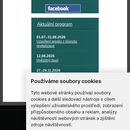
Aktuální program
01.07.-31.08.2026
Uzavření areálu z důvodu
revitalizace
12.08.2026
Hvězdný duel
27.-29.11.2026
KOSMONAUTIKA, RAKETOVÁ
TECHNIKA A KOSMICKÉ
Používáme soubory cookies
TECHNOLOGIE
Tyto webové stránky používají soubory
cookies a další sledovací nástroje s cílem
vylepšení uživatelského prostředí, zobrazení
přizpůsobeného obsahu a reklam, analýzy
návštěvnosti webových stránek a zjištění
zdroje návštěvnosti.