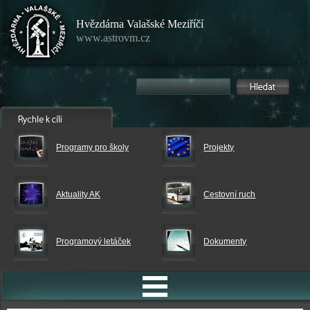
Hvězdárna Valašské Meziříčí
www.astrovm.cz
Programy pro školy
Projekty
Aktuality AK
Cestovní ruch
Programový letáček
Dokumenty