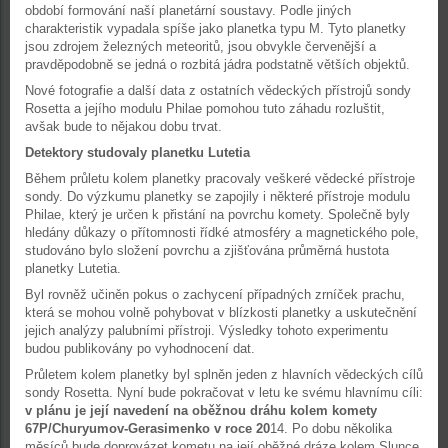
období formování naší planetární soustavy. Podle jiných
charakteristik vypadala spíše jako planetka typu M. Tyto planetky
jsou zdrojem železných meteoritů, jsou obvykle červenější a
pravděpodobně se jedná o rozbitá jádra podstatně větších objektů.
Nové fotografie a další data z ostatních vědeckých přístrojů sondy
Rosetta a jejího modulu Philae pomohou tuto záhadu rozluštit,
avšak bude to nějakou dobu trvat.
Detektory studovaly planetku Lutetia
Během průletu kolem planetky pracovaly veškeré vědecké přístroje
sondy. Do výzkumu planetky se zapojily i některé přístroje modulu
Philae, který je určen k přistání na povrchu komety. Společně byly
hledány důkazy o přítomnosti řídké atmosféry a magnetického pole,
studováno bylo složení povrchu a zjišťována průměrná hustota
planetky Lutetia.
Byl rovněž učiněn pokus o zachycení případných zrníček prachu,
která se mohou volně pohybovat v blízkosti planetky a uskutečnění
jejich analýzy palubními přístroji. Výsledky tohoto experimentu
budou publikovány po vyhodnocení dat.
Průletem kolem planetky byl splněn jeden z hlavních vědeckých cílů
sondy Rosetta. Nyní bude pokračovat v letu ke svému hlavnímu cíli:
v plánu je její navedení na oběžnou dráhu kolem komety
67P/Churyumov-Gerasimenko v roce 20
14. Po dobu několika
měsíců bude doprovázet kometu na její oběžné dráze kolem Slunce.