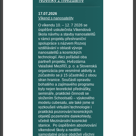
Novinky z hvězdárny
17.07.2026
Víkend s nanosatelity
O víkendu 10. – 12. 7 2026 se
úspěšně uskutečnila Víkendová
škola návrhu a stavby nanosatelitů
v rámci projektu přeshraniční
spolupráce s názvem Rozvoj
vzdělávání v oblasti vývoje
nanosatelitů a kosmických
technologií. Akci pořádali oba
partneři projektu, Hvězdárna
Valašské Meziříčí, p. o. a Slovenská
organizácia pre vesmírné aktivity a
zúčastnilo se ji 15 účastníků z obou
stran hranice. Součástí opravdu
bohatého a zajímavého programu
byly nejen teoretické přednášky,
semináře, praktické činnosti se
složením Schoolsatů – výukového
modelu cubesatu, ale také jsme si
vyzkoušeli virtuální technologie i
praktická pozorování kosmických
objektů pozemními dalekohledy,
včetně Mezinárodní kosmické
stanice. Po úspěšném absolvování
víkendové školy a nedělní
samostatné práce obdrželi všichni