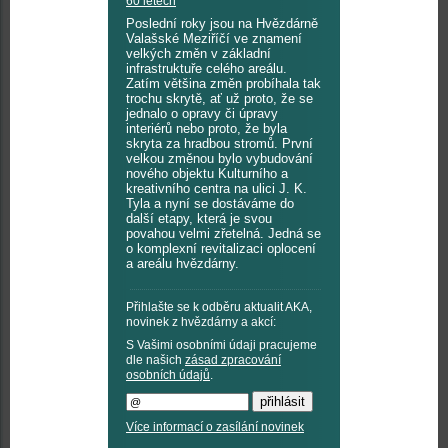
60 letech
Poslední roky jsou na Hvězdárně
Valašské Meziříčí ve znamení
velkých změn v základní
infrastruktuře celého areálu.
Zatím většina změn probíhala tak
trochu skrytě, ať už proto, že se
jednalo o opravy či úpravy
interiérů nebo proto, že byla
skryta za hradbou stromů. První
velkou změnou bylo vybudování
nového objektu Kulturního a
kreativního centra na ulici J. K.
Tyla a nyní se dostáváme do
další etapy, která je svou
povahou velmi zřetelná. Jedná se
o komplexní revitalizaci oplocení
a areálu hvězdárny.
Přihlašte se k odběru aktualit AKA,
novinek z hvězdárny a akcí:
S Vašimi osobními údaji pracujeme
dle našich
zásad zpracování
osobních údajů
.
Více informací o zasílání novinek