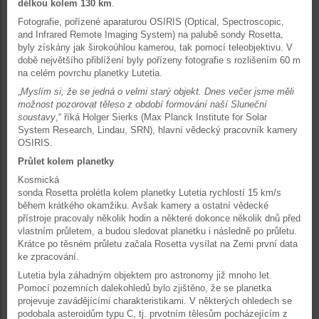
délkou kolem 130 km
.
Fotografie, pořízené aparaturou OSIRIS (Optical, Spectroscopic,
and Infrared Remote Imaging System) na palubě sondy Rosetta,
byly získány jak širokoúhlou kamerou, tak pomocí teleobjektivu. V
době největšího přiblížení byly pořízeny fotografie s rozlišením 60 m
na celém povrchu planetky Lutetia.
„
Myslím si, že se jedná o velmi starý objekt. Dnes večer jsme měli
možnost pozorovat těleso z období formování naší Sluneční
soustavy
,“ říká Holger Sierks (Max Planck Institute for Solar
System Research, Lindau, SRN), hlavní vědecký pracovník kamery
OSIRIS.
Průlet kolem planetky
Kosmická
sonda Rosetta prolétla kolem planetky Lutetia rychlostí 15 km/s
během krátkého okamžiku. Avšak kamery a ostatní vědecké
přístroje pracovaly několik hodin a některé dokonce několik dnů před
vlastním průletem, a budou sledovat planetku i následně po průletu.
Krátce po těsném průletu začala Rosetta vysílat na Zemi první data
ke zpracování.
Lutetia byla záhadným objektem pro astronomy již mnoho let.
Pomocí pozemních dalekohledů bylo zjištěno, že se planetka
projevuje zavádějícími charakteristikami. V některých ohledech se
podobala asteroidům typu C, tj. prvotním tělesům pocházejícím z